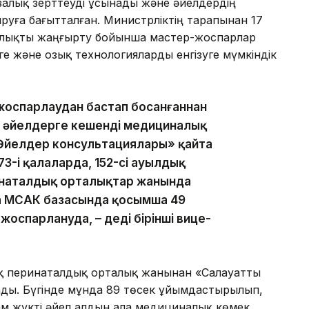
залық зерттеуді ұсынады және әйелдердің
руға бағытталған. Министрліктің тарапынан 17
талықты жаңғырту бойынша мастер-жоспарлар
уге және озық технологияларды енгізуге мүмкіндік
 жоспарлаудан бастап босанғаннан
ін әйелдерге кешенді медициналық
Әйелдер консультациялары» қайта
273-і қалаларда, 152-сі ауылдық
инаталдық орталықтар жанында
та МСАК базасында қосымша 49
оспарлануда, – деді бірінші вице-
ық перинаталдық орталық жанынан «Салауатты
ды. Бүгінде мұнда 89 төсек ұйымдастырылып,
ам жүкті әйел алдын ала медициналық көмек