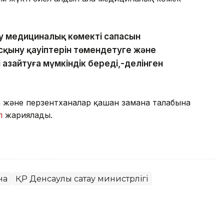
у медициналық көмектің сапасын
асқыну қауіптерін төмендетуге және
і азайтуға мүмкіндік береді,-делінген
а және перзентханалар қашан замана талабына
л
жариялады.
на
ҚР Денсаулық сақтау министрлігі