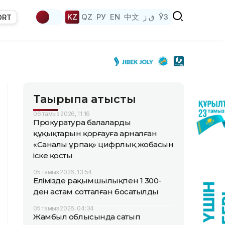
KZ
QZ
РУ
EN
中文
ق ز
ЎЗ
ORT
Тақырыпқа қатысты
06 тамыз 2026, 11:16
Прокуратура балалардың
құқықтарын қорғауға арналған
«Саналы ұрпақ» цифрлық жобасын
іске қосты
05 тамыз 2026, 13:54
Елімізде рақымшылықпен 1 300-
ден астам сотталған босатылды
05 тамыз 2026, 04:34
Жамбыл облысында сатып