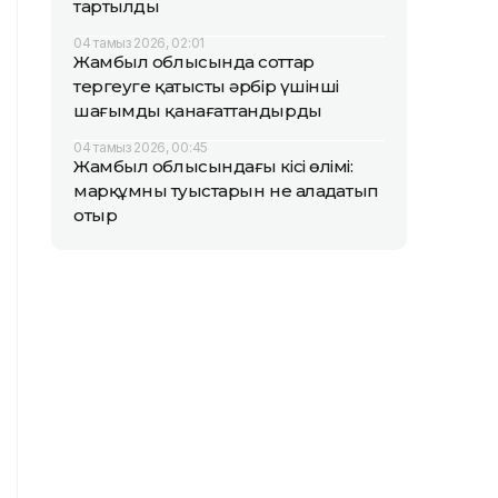
тартылды
04 тамыз 2026, 02:01
Жамбыл облысында соттар
тергеуге қатысты әрбір үшінші
шағымды қанағаттандырды
04 тамыз 2026, 00:45
Жамбыл облысындағы кісі өлімі:
марқұмның туыстарын не алаңдатып
отыр