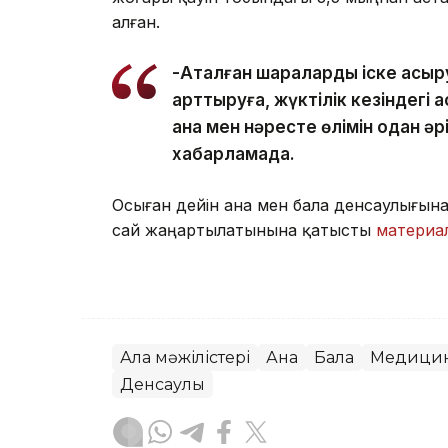
алған.
-Аталған шараларды іске асыр
арттыруға, жүктілік кезіндегі 
ана мен нәресте өлімін одан әр
хабарламада.
Осыған дейін ана мен бала денсаулығын
сай жаңартылатынына қатысты
материа
Алқа мәжілістері
Ана
Бала
Медици
Денсаулық