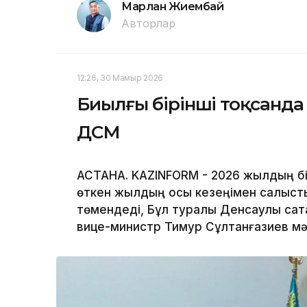
Марлан Жиембай
Авторлар
12:26, 30 Мамыр 2026
Биылғы бірінші тоқсанда 
ДСМ
АСТАНА. KAZINFORM - 2026 жылдың бі
өткен жылдың осы кезеңімен салысты
төмендеді, Бұл туралы Денсаулық сақт
вице-министр Тимур Сұлтанғазиев мә