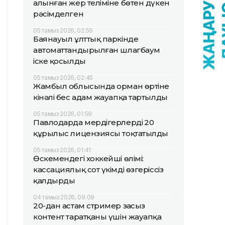
алынған жер теліміне бөтен дүкен
рәсімделген
05 тамыз 2026, 02:59
Баянауыл ұлттық паркінде
автоматтандырылған шлагбаум
іске қосылды
05 тамыз 2026, 02:45
Жамбыл облысында орман өртіне
кінәлі бес адам жауапқа тартылды
05 тамыз 2026, 01:59
Павлодарда мердігерлердің 20
құрылыс лицензиясы тоқтатылды
05 тамыз 2026, 01:41
Өскемендегі хоккейші өлімі:
кассациялық сот үкімді өзгеріссіз
қалдырды
04 тамыз 2026, 09:09
20-дан астам стример заңсыз
контент таратқаны үшін жауапқа