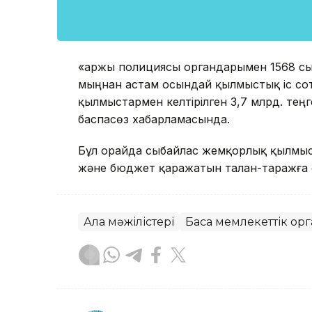
«Қаржы полициясы органдарымен 1568 с
мыңнан астам осындай қылмыстық іс с
қылмыстармен келтірілген 3,7 млрд. тең
баспасөз хабарламасында.
Бұл орайда сыбайлас жемқорлық қылмыс
және бюджет қаражатын талан-таражға 
Алқа мәжілістері
Басқа мемлекеттік ор