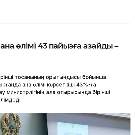
ана өлімі 43 пайызға азайды –
рінші тоқсанының қорытындысы бойынша
рғанда ана өлімі көрсеткіші 43%-ға
ау министрлігінің алқа отырысында бірінші
лімдеді.