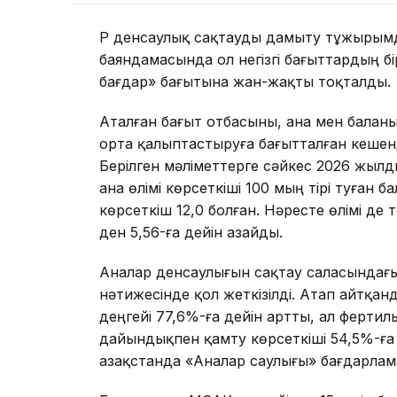
ҚР денсаулық сақтауды дамыту тұжырым
баяндамасында ол негізгі бағыттардың бі
бағдар» бағытына жан-жақты тоқталды.
Аталған бағыт отбасыны, ана мен баланы
орта қалыптастыруға бағытталған кеше
Берілген мәліметтерге сәйкес 2026 жы
ана өлімі көрсеткіші 100 мың тірі туған 
көрсеткіш 12,0 болған. Нәресте өлімі де 
ден 5,56-ға дейін азайды.
Аналар денсаулығын сақтау саласындағ
нәтижесінде қол жеткізілді. Атап айтқан
деңгейі 77,6%-ға дейін артты, ал ферти
дайындықпен қамту көрсеткіші 54,5%-ға
Қазақстанда «Аналар саулығы» бағдарлам