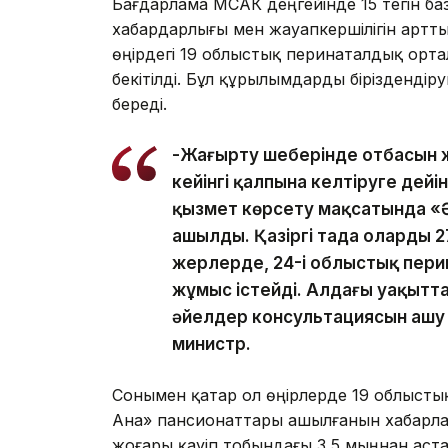
Бағдарлама МСАК деңгейінде 15 тегін ба
хабардарлығы мен жауапкершілігін артты
өңірдегі 19 облыстық перинаталдық ор
бекітілді. Бұл құрылымдарды біріздендір
береді.
-Жаңғырту шеңберінде отбасын
кейінгі қалпына келтіруге дей
қызмет көрсету мақсатында «
ашылды. Қазіргі таңда олардың 
жерлерде, 24-і облыстық пер
жұмыс істейді. Алдағы уақыт
әйелдер консультациясын ашу ж
министр.
Сонымен қатар ол өңірлерде 19 облыст
Ана» пансионаттары ашылғанын хабарла
жоғары қауіп тобындағы 3,5 мыңнан аст