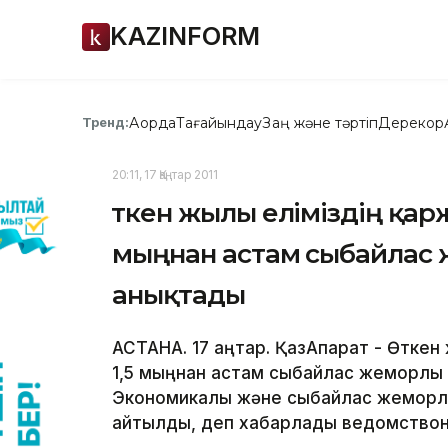
KAZINFORM
Ақорда
Тағайындау
Заң және тәртіп
Дерекқор
Тренд:
20:11, 17 Қаңтар 2011
Өткен жылы еліміздің қа
мыңнан астам сыбайлас
анықтады
АСТАНА. 17 қаңтар. ҚазАқпарат - Өтке
1,5 мыңнан астам сыбайлас жемқорлық 
Экономикалық және сыбайлас жемқорлық
айтылды, деп хабарлады ведомствоны