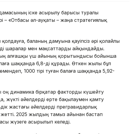
дамасының іске асырылу барысы туралы
рі – «Отбасы әл-ауқаты – жаңа стратегиялық
 қолдауға, баланың дамуына қауіпсіз әрі қолайлы
нді шаралар мен мақсаттарды айқындайды.
лдың алғашқы үш айының қорытындысы бойынша
балаға шаққанда 6,8-ді құрады. Өткен жылы бұл
төмендеп, 1000 тірі туған балаға шаққанда 5,92-
ы оң динамика бірқатар факторды күшейту
да, жүкті әйелдерді ерте бақылаумен қамту
льдік жастағы әйелдерді прегравидарлық
 жетті. 2025 жылдың тамыз айынан бастап
асы жүзеге асырылып келеді.