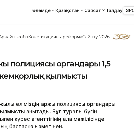
Әлемде
Қазақстан
Саясат
Талдау
SP
Арнайы жоба
Конституциялық реформа
Сайлау-2026
ржы полициясы органдары 1,5
 жемқорлық қылмысты
н жылы еліміздің қаржы полициясы органдары
қылмысты анықтады. Бұл туралы бүгін
пен күрес агенттігінің алқа мәжілісінде
ң баспасөз қызметінен.