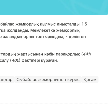
ыбайлас жемқорлық қылмыс анықталды. 1,5
отқа жолданды. Мемлекетке жемқорлық
ге залалдың орны толтырылды», - делінген
тардың жартысынан көбін парақорлық (
441
)
салу (
400
) фактілері құраған.
гандар
Сыбайлас жемқорлықпен күрес
Қоғам