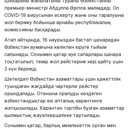
Шекараның жабылатыны туралы Өзбекстанның
премьер-министрі Абдулла Әріпов мәлімдеді. Ол
COVID-19 вирусынан ескерту және оның таралуына
жол бермеу бойынша арнайы республикалық
комиссияны басқарады.
Атап айтқанда, 16 наурыздан бастап шекарадан
Өзбекстан аумағына көлікпен кіруге тыйым
салынады. Сонымен қатар әуе сапарлары ішінара
тоқтатылып, темір жол рейстеріне кері қайту үшін
3 күн беріледі.
Шетелдегі Өзбекстан азаматтары үшін қажеттілік
туындаған жағдайда чартерлік рейстер
орындалады. Отанына оралуды көздеген
өзбекстандықтар екі апталық карантинге
жатқызылады. Карантин тәртібін бұзған азаматтар
қылмыстық жауапкершілікке тартылады.
Сонымен қатар, барлық мемлекеттік орган мен