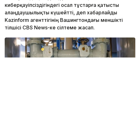
киберқауіпсіздігіндегі осал тұстарға қатысты
алаңдаушылықты күшейтті, деп хабарлайды
Kazinform агенттігінің Вашингтондағы меншікті
тілшісі CBS News-ке сілтеме жасап.
Фото: whyy.org
Киберқауіпсіздік саласының мамандары шабуылдар