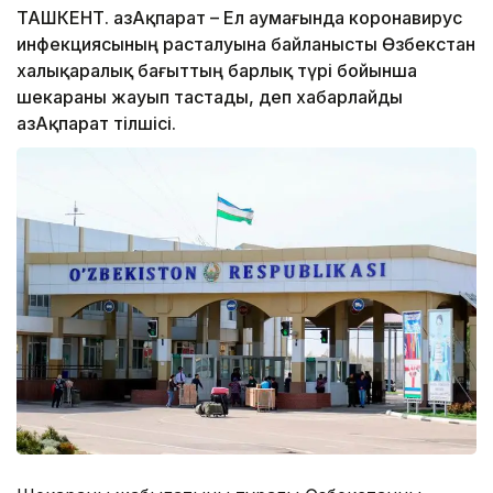
ТАШКЕНТ. ҚазАқпарат – Ел аумағында коронавирус
инфекциясының расталуына байланысты Өзбекстан
халықаралық бағыттың барлық түрі бойынша
шекараны жауып тастады, деп хабарлайды
ҚазАқпарат тілшісі.