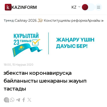
KAZINFORM
KZ
Сайлау-2026
Конституциялық реформа
Арнайы жо
Тренд:
18:00, 15 Наурыз 2020
Өзбекстан коронавирусқа
байланысты шекараны жауып
тастады