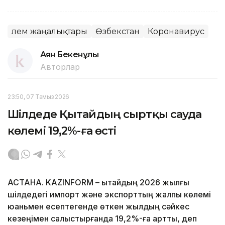
Әлем жаңалықтары
Өзбекстан
Коронавирус
Аян Бекенұлы
Авторлар
23:50, 07 Тамыз 2026
Шілдеде Қытайдың сыртқы сауда
көлемі 19,2%-ға өсті
АСТАНА. KAZINFORM – Қытайдың 2026 жылғы
шілдедегі импорт және экспорттың жалпы көлемі
юаньмен есептегенде өткен жылдың сәйкес
кезеңімен салыстырғанда 19,2%-ға артты, деп