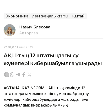
Экономика
Әлем жаңалықтары
Қытай
Назым Бөлесова
Авторлар
22:20, 07 Тамыз 2026
АҚШ-тың 12 штатындағы су
жүйелері кибершабуылға ұшырады
АСТАНА. KAZINFORM – АҚШ-тың кемінде 12
штатындағы мемлекеттік сумен жабдықтау
жүйелері кибершабуылдарға ұшырады. Бұл
коммуналдық инфрақұрылымның