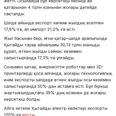
жетті. Осылайша бұл көрсеткіш бесінші ай
қатарынан 4 трлн юаньнан жоғары деңгейде
сақталды.
Шілде айында экспорт көлемі жылдық есеппен
17,8%-ға, ал импорт 21,2%-ға өсті.
Жыл басынан бері, яғни қаңтар–шілде аралығында
Қытайдың тауар айналымы 30,13 трлн юаньды
құрап, өткен жылдың сәйкес кезеңімен
салыстырғанда 17,3%-ға ұлғайды.
Сонымен қатар, өнеркәсіптік роботтар мен 3D-
принтерлерді қоса алғанда, жоғары технологиялық
өнім экспорты шілдеде өткен жылдың осы кезеңімен
салыстырғанда 50%-дан астамға өсті. Бұл бірінші
жартыжылдықтағы 39%-дық өсімнен де жоғары
көрсеткіш болды.
Айта кетелік Қытайдың электр көліктері экспорты
120%-ға
артты
.