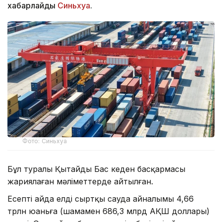
хабарлайды
Синьхуа
.
Фото: Синьхуа
Бұл туралы Қытайдың Бас кеден басқармасы
жариялаған мәліметтерде айтылған.
Есепті айда елдің сыртқы сауда айналымы 4,66
трлн юаньға (шамамен 686,3 млрд АҚШ доллары)