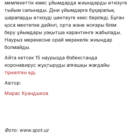
мемлекеттік емес ұйымдарда жиындарды өткізуге
тыйым салынады. Діни ұйымдарға бұқаралық
шараларды өткізуді шектеуге кеңес беріледі. Бұған
қоса мектепке дейінгі, орта және жоғары білім
беру ұйымдары уақытша карантинге жабылады.
Наурыз мерекесіне орай мерекелік жиындар
болмайды.
Айта кетсек 15 наурызда Өзбекстанда
коронавирус жұқтырудың алғашқы жағдайы
тіркелген еді.
Автор:
Мирас Куандыков
Фото: www.spot.uz