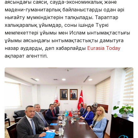
аясындағы саяси, сауда-экономикалық және
мәдени-гуманитарлық байланыстарды одан әрі
нығайту мүмкіндіктерін талқылады. Тараптар
халықаралық ұйымдар, соның ішінде Түркі
мемлекеттері ұйымы мен Ислам ынтымақтастығы
ұйымы аясындағы ынтымақтастықты дамытуға
назар аударды, деп хабарлайды
Eurasia Today
ақпарат агенттігі.