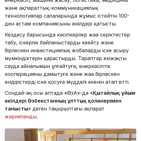
және ақпараттық-коммуникациялық
технологиялар салаларында жұмыс істейтін 100-
ден астам компаниясының өкілдері қатысты.
Кездесу барысында кәсіпкерлер жаңа серіктестер
табу, іскерлік байланыстарды кеңейту және
бірлескен инвестициялық жобаларды іске асыру
мүмкіндіктерін қарастырды. Тараптар екіжақты
сауда айналымын ұлғайтуға, өнеркәсіптік
кооперацияны дамытуға және жаңа бірлескен
өндірістерді іске қосуға мүдделі екенін атап өтті.
Сондай-ақ осы аптада «ӨзА»-да «
Қытайлық ұйым
өкілдері Өзбекстанның ұлттық қолөнерімен
танысты
» деген тақырыптағы ақпарат
жарияланды
.