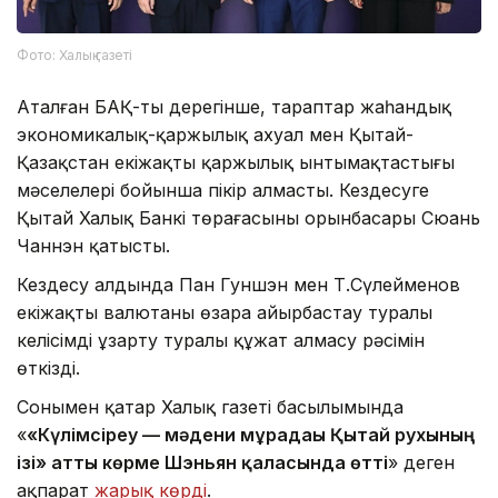
Фото: Халық газеті
Аталған БАҚ-тың дерегінше, тараптар жаһандық
экономикалық-қаржылық ахуал мен Қытай-
Қазақстан екіжақты қаржылық ынтымақтастығы
мәселелері бойынша пікір алмасты. Кездесуге
Қытай Халық Банкі төрағасының орынбасары Сюань
Чаннэн қатысты.
Кездесу алдында Пан Гуншэн мен Т.Сүлейменов
екіжақты валютаны өзара айырбастау туралы
келісімді ұзарту туралы құжат алмасу рәсімін
өткізді.
Сонымен қатар Халық газеті басылымында
«
«Күлімсіреу — мәдени мұрадағы Қытай рухының
ізі» атты көрме Шэньян қаласында өтті
» деген
ақпарат
жарық көрді
.