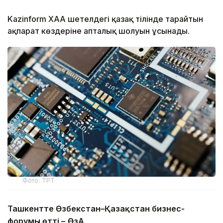
Kazinform ХАА шетелдегі қазақ тілінде тарайтын
ақпарат көздеріне апталық шолуын ұсынады.
Фото: ТРТ
Ташкентте Өзбекстан–Қазақстан бизнес-
форумы өтті –
ӨзА