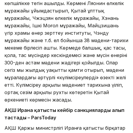
көпшілікке тегін ашылды. Көрмені Ляонин өлкелік
мұражайы ұйымдастырып, Қытай ұлттық
мұражайы, Чжэцзян өлкелік мұражайы, Хэнань
мұражайы, Ішкі Моңғол мұражайы, Майцзишань
үңгір храмы өнер зерттеу институты, Чэнду
мұражайы және т.б. ел бойынша 38 мәдени-тарихи
мекеме бірлесіп ашты. Көрмеде балшық, қас тасы,
қола, тас мүсіндер кескіндемесі және мүсін өнерінің
300-ден астам мәдени жәдігері қойылды. Олар
сегіз мың жылдық уақытты қамти отырып, мәдени
мұралардағы әртүрлі «күлімсіреулерді» өзекті желі
етті. Күлімсіреу арқылы мәдениет тарихына үңіліп,
ортақ сезім арқылы рухты көтеретін Қытай
өркениеті көрмесін жасады.
АҚШ Иранға қатысты кейбір санкцияларды алып
тастады – ParsToday
АҚШ Қаржы министрлігі Иранға қатысты бірқатар