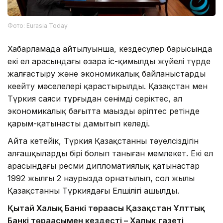
Фото: Eurasia Today
Хабарламада айтылуынша, кездесулер барысында
екі ел арасындағы өзара іс-қимылды жүйелі түрде
жалғастыру және экономикалық байланыстарды
кеңейту мәселелері қарастырылды. Қазақстан мен
Түркия саяси тұрғыдан сенімді серіктес, ал
экономикалық бағытта маңызды әріптес ретінде
қарым-қатынасты дамытып келеді.
Айта кетейік, Түркия Қазақстанның тәуелсіздігін
алғашқылардың бірі болып таныған мемлекет. Екі ел
арасындағы ресми дипломатиялық қатынастар
1992 жылғы 2 наурызда орнатылып, сол жылы
Қазақстанның Түркиядағы Елшілігі ашылды.
Қытай Халық Банкі төрағасы Қазақстан Ұлттық
Банкі төрағасымен кездесті – Халық газеті