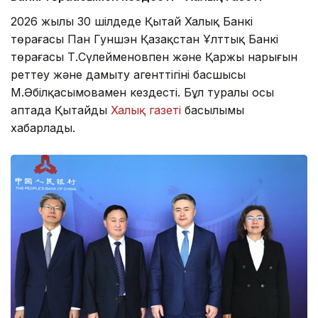
2026 жылы 30 шілдеде Қытай Халық Банкі
төрағасы Пан Гуншэн Қазақстан Ұлттық Банкі
төрағасы Т.Сүлейменовпен және Қаржы нарығын
реттеу және дамыту агенттігінің басшысы
М.Әбілқасымовамен кездесті. Бұл туралы осы
аптада Қытайдың
Халық газеті
басылымы
хабарлады.