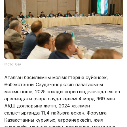
Фото: ӨзА
Аталған басылымның мәліметтеріне сүйенсек,
Өзбекстанның Сауда-өнеркәсіп палатасының
мәліметінше, 2025 жылдың қорытындысында екі ел
арасындағы өзара сауда көлемі 4 млрд 969 млн
АҚШ долларына жетіп, 2024 жылмен
салыстырғанда 11,4 пайызға өскен. Форумға
Қазақстанның құрылыс, агроөнеркәсіп, жеңіл
өнеркәсіп, машина жасау, логистика, медицина