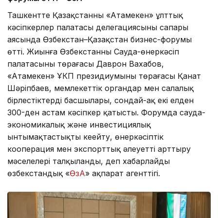
Ташкентте Қазақстанның «Атамекен» ұлттық
кәсіпкерлер палатасы делегациясының сапары
аясында Өзбекстан–Қазақстан бизнес-форумы
өтті. Жиынға Өзбекстанның Сауда-өнеркәсіп
палатасының төрағасы Даврон Вахабов,
«Атамекен» ҰКП президиумының төрағасы Қанат
Шәріпбаев, мемлекеттік органдар мен салалық
бірлестіктердің басшылары, сондай-ақ екі елден
300-ден астам кәсіпкер қатысты. Форумда сауда-
экономикалық және инвестициялық
ынтымақтастықты кеңейту, өнеркәсіптік
кооперация мен экспорттық әлеуетті арттыру
мәселелері талқыланды, деп хабарлайды
өзбекстандық «
ӨзА
» ақпарат агенттігі.