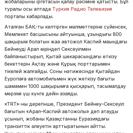
жобаларының іргетасын қалау рәсіміне қатысты. Бұл
туралы осы аптада
Түркия Радио Телевизия
порталы хабарлады.
Аталған БАҚ-тың келтірген мәліметтеріне сүйенсек,
Мемлекет басшысының айтуынша, ұзындығы 800
шақырым болатын жаңа автожол Каспий маңындағы
Бейнеуді Арал өңіріндегі Сексеуілмен
байланыстырып, Қытай шекарасындағы өткізу
бекеттерін Ақтау және Құрық порттарымен
тікелей жалғайды. Соның нәтижесінде Қытайдан
Еуропаға автомобильмен жүк жеткізу бағыты
шамамен 1000 шақырымға қысқарып, тасымалдау
мерзімі үш күнге дейін азаяды.
«TRT»-ның дерегінше, Президент Бейнеу–Сексеуіл
бағытын «Арал–Каспий автожолы» деп атауды
ұсынып, жобаның Қазақстанның Еуразиядағы
транзиттік әлеуетін арттыратынын айтты.