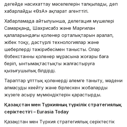
деңгейде насихаттау мәселелерін талқылады, деп
хабарлайды «ӨзА» ақпарат агенттігі.
Хабарламада айтылуынша, делегация мүшелері
Самарқанд, Шахрисабз және Марғилан
қалаларындағы қолөнер орталықтарын аралап,
жібек тоқу, дәстүрлі технологиялар және
шеберлердің тәжірибесімен танысты. Олар
Өзбекстанның қолөнер мұрасына жоғары баға
беріп, ынтымақтастықты жалғастыруға
қызығушылық білдірді.
Тараптар ұлттық қолөнерді әлемге таныту, мәдени
алмасуды кеңейту және бірлескен жобаларды
жүзеге асыру мүмкіндіктерін қарастырды.
Қазақстан мен Түркияның түркілік стратегиялық
серіктестігі – Eurasia Today
Қазақстан мен Түркия стратегиялық серіктестік