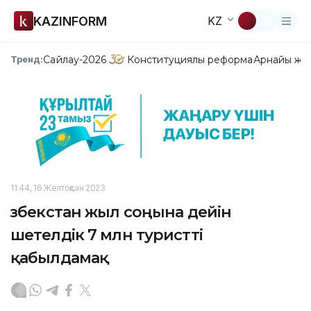
KAZINFORM
KZ
Сайлау-2026
Конституциялық реформа
Арнайы жо
Тренд:
11:44, 16 Желтоқсан 2023
Өзбекстан жыл соңына дейін
шетелдік 7 млн туристті
қабылдамақ