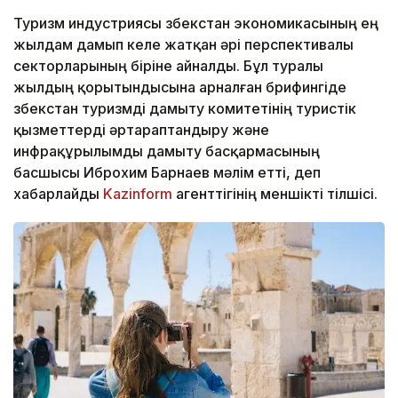
Туризм индустриясы Өзбекстан экономикасының ең
жылдам дамып келе жатқан әрі перспективалы
секторларының біріне айналды. Бұл туралы
жылдың қорытындысына арналған брифингіде
Өзбекстан туризмді дамыту комитетінің туристік
қызметтерді әртараптандыру және
инфрақұрылымды дамыту басқармасының
басшысы Иброхим Барнаев мәлім етті, деп
хабарлайды
Kazinform
агенттігінің меншікті тілшісі.