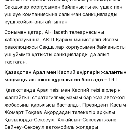
Сақшылар корпусымен байланысты екі ұшақ пен
үш әуе компаниясына салынған санкциялардың
күші жойылғаны айтылған.
Сонымен қатар, Al-Hadath телеарнасының
хабарлауынша, АҚШ Қаржы министрлігі Ислам
революциясы Сақшылар корпусымен байланысты
үш ұйымға қатысты санкцияларды да алып
тастаған.
Қазақстан Арал мен Каспий өңірлерін жалғайтын
маңызды автожол құрылысын бастады – TRT
Қазақстанда Арал теңізі мен Каспий теңізі өңірлерін
жалғайтын стратегиялық маңызы бар жаңа автожол
жобасының құрылысы басталды. Президент Қасым-
Жомарт Тоқаев Ақордадан телекөпір арқылы
Қызылорда–Сексеуіл, Ұлғайсын–Сексеуіл және
Бейнеу–Сексеуіл автомобиль жолдары