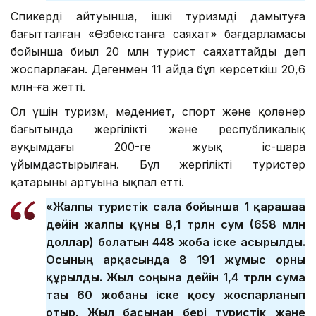
Спикердің айтуынша, ішкі туризмді дамытуға
бағытталған «Өзбекстанға саяхат» бағдарламасы
бойынша биыл 20 млн турист саяхаттайды деп
жоспарлаған. Дегенмен 11 айда бұл көрсеткіш 20,6
млн-ға жетті.
Ол үшін туризм, мәдениет, спорт және қолөнер
бағытында жергілікті және республикалық
ауқымдағы 200-ге жуық іс-шара
ұйымдастырылған. Бұл жергілікті туристер
қатарының артуына ықпал етті.
«Жалпы туристік сала бойынша 1 қарашаға
дейін жалпы құны 8,1 трлн сум (658 млн
доллар) болатын 448 жоба іске асырылды.
Осының арқасында 8 191 жұмыс орны
құрылды. Жыл соңына дейін 1,4 трлн сумға
тағы 60 жобаны іске қосу жоспарланып
отыр. Жыл басынан бері туристік және