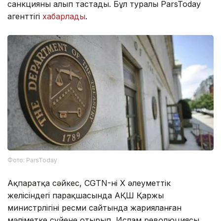
санкцияны алып тастады. Бұл туралы ParsToday
агенттігі
хабарлады
.
Фото: ParsToday
Ақпаратқа сәйкес, CGTN-нің X әлеуметтік
желісіндегі парақшасында АҚШ Қаржы
министрлігінің ресми сайтында жарияланған
мәліметке сүйене отырып, Ислам революциясы