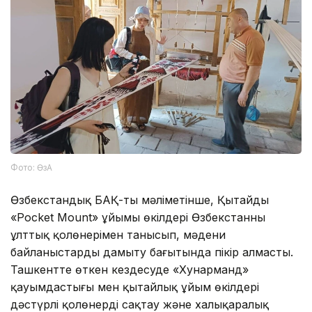
Фото: ӨзА
Өзбекстандық БАҚ-тың мәліметінше, Қытайдың
«Pocket Mount» ұйымы өкілдері Өзбекстанның
ұлттық қолөнерімен танысып, мәдени
байланыстарды дамыту бағытында пікір алмасты.
Ташкентте өткен кездесуде «Хунарманд»
қауымдастығы мен қытайлық ұйым өкілдері
дәстүрлі қолөнерді сақтау және халықаралық