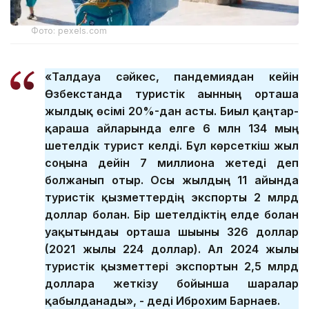
Фото: pexels.com
«Талдауға сәйкес, пандемиядан кейін
Өзбекстанда туристік ағынның орташа
жылдық өсімі 20%-дан асты. Биыл қаңтар-
қараша айларында елге 6 млн 134 мың
шетелдік турист келді. Бұл көрсеткіш жыл
соңына дейін 7 миллионға жетеді деп
болжанып отыр. Осы жылдың 11 айында
туристік қызметтердің экспорты 2 млрд
доллар болған. Бір шетелдіктің елде болған
уақытындағы орташа шығыны 326 доллар
(2021 жылы 224 доллар). Ал 2024 жылы
туристік қызметтері экспортын 2,5 млрд
долларға жеткізу бойынша шаралар
қабылданады», - деді Иброхим Барнаев.