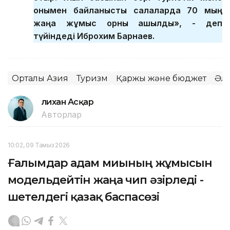
онымен байланысты салаларда 70 мың
жаңа жұмыс орны ашылды», - деп
түйіндеді Иброхим Барнаев.
Орталық Азия
Туризм
Қаржы және бюджет
Әле
Әлихан Асқар
Авторлар
10:02, 09 Тамыз 2026
Ғалымдар адам миының жұмысын
модельдейтін жаңа чип әзірледі -
шетелдегі қазақ баспасөзі