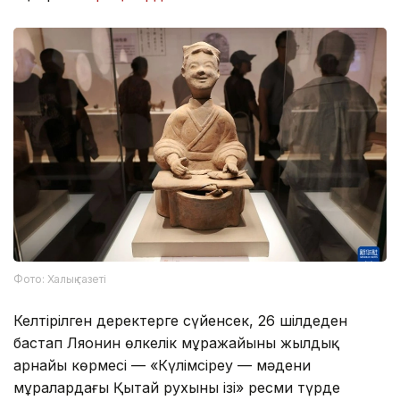
Фото: Халық газеті
Келтірілген деректерге сүйенсек, 26 шілдеден
бастап Ляонин өлкелік мұражайының жылдық
арнайы көрмесі — «Күлімсіреу — мәдени
мұралардағы Қытай рухының ізі» ресми түрде