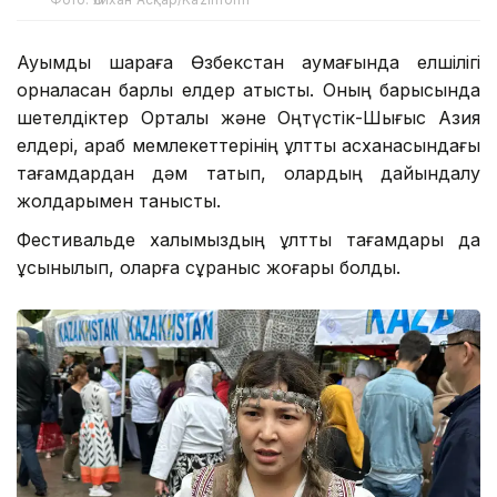
Ауқымды шараға Өзбекстан аумағында елшілігі
орналасқан барлық елдер қатысты. Оның барысында
шетелдіктер Орталық және Оңтүстік-Шығыс Азия
елдері, араб мемлекеттерінің ұлттық асханасындағы
тағамдардан дәм татып, олардың дайындалу
жолдарымен танысты.
Фестивальде халқымыздың ұлттық тағамдары да
ұсынылып, оларға сұраныс жоғары болды.