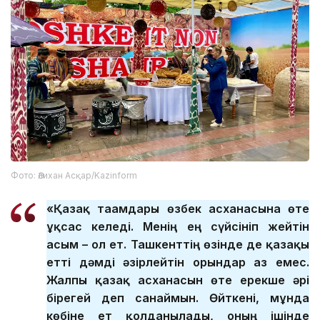
Фото: Әлихан Асқар/Kazinform
«Қазақ тағамдары өзбек асханасына өте
ұқсас келеді. Менің ең сүйсініп жейтін
асым – ол ет. Ташкенттің өзінде де қазақы
етті дәмді әзірлейтін орындар аз емес.
Жалпы қазақ асханасын өте ерекше әрі
бірегей деп санаймын. Өйткені, мұнда
көбіне ет қолданылады, оның ішінде