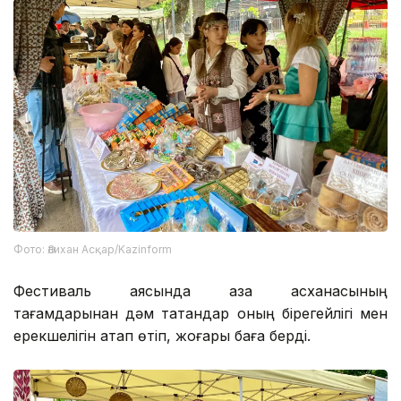
Фото: Әлихан Асқар/Kazinform
Фестиваль аясында қазақ асханасының
тағамдарынан дәм татқандар оның бірегейлігі мен
ерекшелігін атап өтіп, жоғары баға берді.