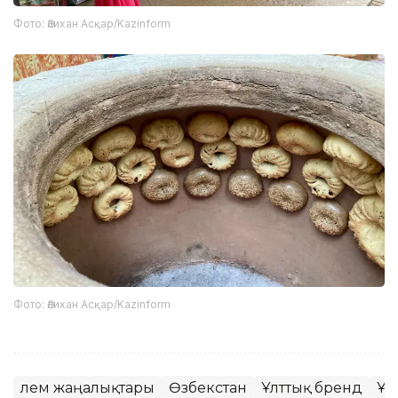
Фото: Әлихан Асқар/Kazinform
Фото: Әлихан Асқар/Kazinform
Әлем жаңалықтары
Өзбекстан
Ұлттық бренд
Ұл