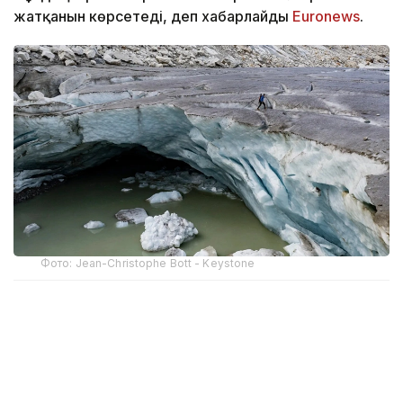
жатқанын көрсетеді, деп хабарлайды
Еuronews
.
Фото: Jean-Christophe Bott - Keystone
Швейцарияның мұздықтарды мониторингтеу
қызметі (GLAMOS) мәліметінше, маусым айының
ортасынан бері мұздық тәулігіне орта есеппен
шамамен 10 сантиметрге еріп жатыр.