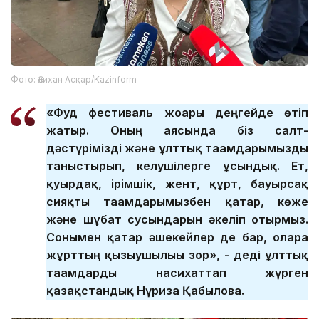
Фото: Әлихан Асқар/Kazinform
«Фуд фестиваль жоғары деңгейде өтіп
жатыр. Оның аясында біз салт-
дәстүрімізді және ұлттық тағамдарымызды
таныстырып, келушілерге ұсындық. Ет,
қуырдақ, ірімшік, жент, құрт, бауырсақ
сияқты тағамдарымызбен қатар, көже
және шұбат сусындарын әкеліп отырмыз.
Сонымен қатар әшекейлер де бар, оларға
жұрттың қызығушылығы зор», - деді ұлттық
тағамдарды насихаттап жүрген
қазақстандық Нүриза Қабылова.