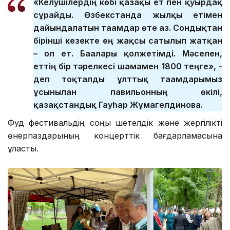
«Келушілердің көбі қазақы ет пен қуырдақ
сұрайды. Өзбекстанда жылқы етімен
дайындалатын тағамдар өте аз. Сондықтан
бірінші кезекте ең жақсы сатылып жатқан
– ол ет. Бағалары қолжетімді. Мәселен,
еттің бір тәрелкесі шамамен 1800 теңге», -
деп тоқталды ұлттық тағамдарымыз
ұсынылған павильонның өкілі,
қазақстандық Гауһар Жұмагелдинова.
Фуд фестивальдің соңы шетелдік және жергілікті
өнерпаздарының концерттік бағдарламасына
ұласты.