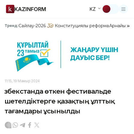
KAZINFORM
KZ
Сайлау-2026
Конституциялық реформа
Арнайы жо
Тренд:
11:15, 19 Мамыр 2024
Өзбекстанда өткен фестивальде
шетелдіктерге қазақтың ұлттық
тағамдары ұсынылды