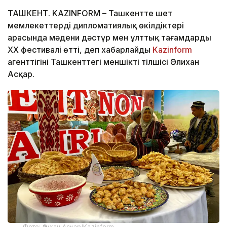
ТАШКЕНТ. KAZINFORM – Ташкентте шет
мемлекеттердің дипломатиялық өкілдіктері
арасында мәдени дәстүр мен ұлттық тағамдардың
XX фестивалі өтті, деп хабарлайды
Kazinform
агенттігінің Ташкенттегі меншікті тілшісі Әлихан
Асқар.
Фото: Әлихан Асқар/Kazinform