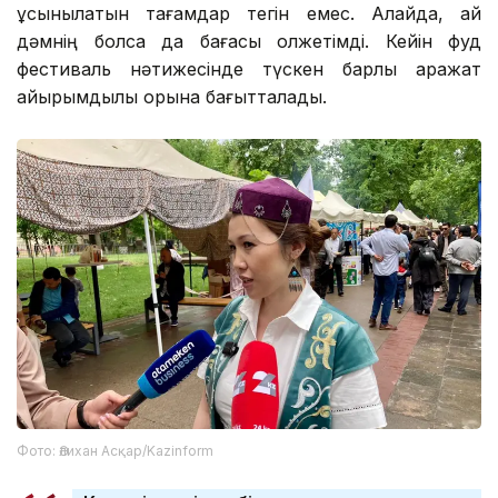
ұсынылатын тағамдар тегін емес. Алайда, қай
дәмнің болса да бағасы қолжетімді. Кейін фуд
фестиваль нәтижесінде түскен барлық қаражат
қайырымдылық қорына бағытталады.
Фото: Әлихан Асқар/Kazinform