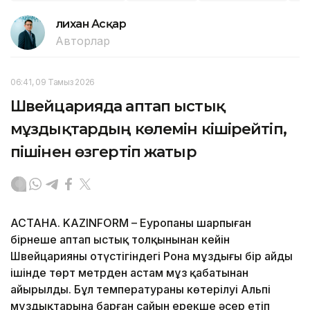
Әлихан Асқар
Авторлар
06:41, 09 Тамыз 2026
Швейцарияда аптап ыстық
мұздықтардың көлемін кішірейтіп,
пішінен өзгертіп жатыр
АСТАНА. KAZINFORM – Еуропаны шарпыған
бірнеше аптап ыстық толқынынан кейін
Швейцарияның оңтүстігіндегі Рона мұздығы бір айдың
ішінде төрт метрден астам мұз қабатынан
айырылды. Бұл температураның көтерілуі Альпі
мұздықтарына барған сайын ерекше әсер етіп