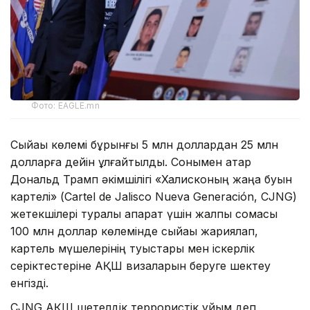
Фото: EAGLE.mn
Сыйақы көлемі бұрынғы 5 млн доллардан 25 млн
долларға дейін ұлғайтылды. Сонымен қатар
Дональд Трамп әкімшілігі «Халисконың жаңа буын
картелі» (Cartel de Jalisco Nueva Generación, CJNG)
жетекшілері туралы ақпарат үшін жалпы сомасы
100 млн доллар көлемінде сыйақы жариялап,
картель мүшелерінің туыстары мен іскерлік
серіктестеріне АҚШ визаларын беруге шектеу
енгізді.
CJNG АҚШ шетелдік террористік ұйым деп