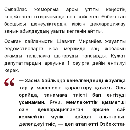
Сыбайлас жемқорлыққа қарсы ұлттық кеңестің
кеңейтілген отырысында сөз сөйлеген Өзбекстан
басшысы шенеуліктердің кірісін декларациялау
заңын қабылдаудың уақыты келгенін айтты.
Осыған байланысты Шавкат Мирзиёев жауапты
ведомстволарға қысқа мерзімде заң жобасын
қоғамдық талқылауға шығаруды тапсырды. Құжат
депутаттардың қарауына 1 сәуірге дейін енгізілуі
керек.
— Заңсыз байлыққа кенелгендерді жауапқа
тарту мәселесін қарастыру қажет. Осы
орайда, заңнамаға тиісті бап енгізуді
ұсынамын. Яғни, мемлекеттік қызметші
өзінің декларацияланған кірісіне сай
келмейтін мүліктің қайдан алынғанын
дәлелдеуі тиіс, — деп атап өтті Өзбекстан