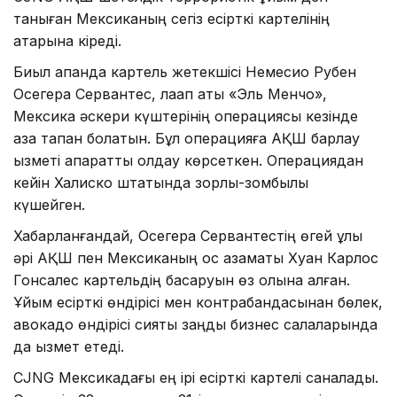
таныған Мексиканың сегіз есірткі картелінің
қатарына кіреді.
Биыл ақпанда картель жетекшісі Немесио Рубен
Осегера Сервантес, лақап аты «Эль Менчо»,
Мексика әскери күштерінің операциясы кезінде
қаза тапқан болатын. Бұл операцияға АҚШ барлау
қызметі ақпараттық қолдау көрсеткен. Операциядан
кейін Халиско штатында зорлық-зомбылық
күшейген.
Хабарланғандай, Осегера Сервантестің өгей ұлы
әрі АҚШ пен Мексиканың қос азаматы Хуан Карлос
Гонсалес картельдің басқаруын өз қолына алған.
Ұйым есірткі өндірісі мен контрабандасынан бөлек,
авокадо өндірісі сияқты заңды бизнес салаларында
да қызмет етеді.
CJNG Мексикадағы ең ірі есірткі картелі саналады.