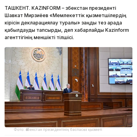
ТАШКЕНТ. KAZINFORM – Өзбекстан президенті
Шавкат Мирзиёев «Мемлекеттік қызметшілердің
кірісін декларациялау туралы» заңды тез арада
қабылдауды тапсырды, деп хабарлайды Kazinform
агенттігінің меншікті тілшісі.
Фото: Өзбекстан президентінің баспасөз қызметі