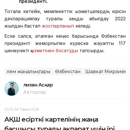
президенті.
Тоқтала кетейік, мемлекеттік қызметшілердің кірісін
декларациялау туралы заңды қабылдау 2022
жылдан бастап
жоспарланып
келеді.
Еске салсақ, аталған кеңес барысында Өзбекстан
президенті жемқорлықпен күреске жауапты 117
шенеунікті
қызметінен босатуды
тапсырды.
Әлем жаңалықтары
Өзбекстан
Шавкат Мирзиёев
Әлихан Асқар
Авторлар
23:12, 06 Тамыз 2026
АҚШ есірткі картелінің жаңа
басшысы туралы ақпарат үшін ірі