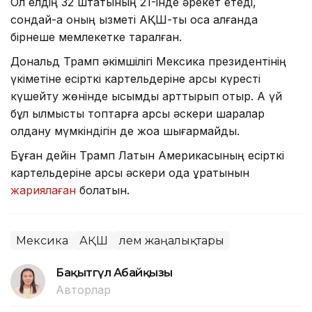
Ол елдің 32 штатының 21-інде әрекет етеді,
сондай-ақ оның қызметі АҚШ-ты қоса алғанда
бірнеше мемлекетке таралған.
Дональд Трамп әкімшілігі Мексика президентінің
үкіметіне есірткі картельдеріне қарсы күресті
күшейту жөнінде қысымды арттырып отыр. Ақ үй
бұл қылмыстық топтарға қарсы әскери шаралар
қолдану мүмкіндігін де жоққа шығармайды.
Бұған дейін Трамп Латын Америкасының есірткі
картельдеріне қарсы әскери одақ құратынын
жариялаған
болатын.
Мексика
АҚШ
Әлем жаңалықтары
Бақытгүл Абайқызы
Авторлар