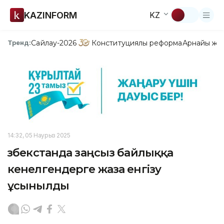
KAZINFORM
KZ
Сайлау-2026
Конституциялық реформа
Арнайы жо
Тренд:
14:32, 05 Наурыз 2025
Өзбекстанда заңсыз байлыққа
кенелгендерге жаза енгізу
ұсынылды