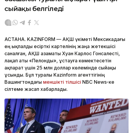
сыйақы белгіледі
АСТАНА. KAZINFORM — АҚШ үкіметі Мексикадағы
ең ықпалды есірткі картелінің жаңа жетекшісі
саналған, АҚШ азаматы Хуан Карлос Гонсалесті,
лақап аты «Пелонды», ұстауға көмектесетін
ақпарат үшін 25 млн доллар көлемінде сыйақы
ұсынды. Бұл туралы Kazinform агенттігінің
Вашингтондағы
меншікті тілшісі
NBC News-ке
сілтеме жасап хабарлады.