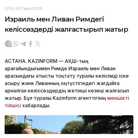
22:50, 06 Тамыз 2026
Израиль мен Ливан Римдегі
келіссөздерді жалғастырып жатыр
АСТАНА. KAZINFORM — АҚШ-тың
арағайындығымен Римде Израиль мен Ливан
арасындағы атысты тоқтату туралы келісімді іске
асыру және Ливанның оңтүстігіндегі жағдайға
арналған келіссөздердің жетінші кезеңі жалғасып
жатыр. Бұл туралы Kazinform агенттігінің
меншікті
тілшісі
хабарлады.