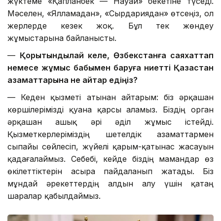
жүктеме «Қапланбек — Науаи» бекетіне түседі.
Мәселен, «Ялламадан», «Сырдариядан» өтсеңіз, ол
жерлерде кезек жоқ. Бұл тек жөндеу
жұмыстарына байланысты.
—
Қорытындылай келе, Өзбекстанға саяхаттап
немесе жұмыс бабымен баруға ниетті Қазақстан
азаматтарына не айтар едіңіз?
— Кеден қызметі атынан айтарым: біз әрқашан
көршілерімізді қуана қарсы аламыз. Біздің орган
әрқашан ашық әрі әділ жұмыс істейді.
Қызметкерлеріміздің шетелдік азаматтармен
сыпайы сөйлесіп, жүйелі қарым-қатынас жасауын
қадағалаймыз. Себебі, кейде біздің мамандар өз
өкілеттіктерін асыра пайдаланып жатады. Біз
мұндай әрекеттердің алдын алу үшін қатаң
шаралар қабылдаймыз.