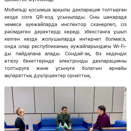
Мобильді қосымша арқылы декларация толтырған
кезде сізге QR-код ұсынылады. Оны шекарада
немесе әуежайларда инспектор сканерлеп, сіз
рәсімдеген деректерді көреді. Өзбекстанға ұшып
келген кезде жолушыларда интернет болмаса,
онда олар республиканың әужайларындағы Wi-Fi-
ды пайдалана алады. Сондай-ақ, біз кедендік
өткізу бекеттерінде электронды декларацияны
толтыруға және ұсынуға болатын арнайы
ақпараттық дүңгіршектер орнаттық.