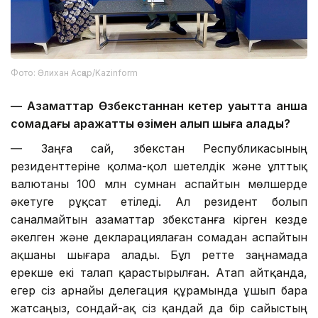
Фото: Әлихан Асқар/Kazinform
— Азаматтар Өзбекстаннан кетер уақытта қанша
сомадағы қаражатты өзімен алып шыға алады?
— Заңға сай, Өзбекстан Республикасының
резиденттеріне қолма-қол шетелдік және ұлттық
валютаны 100 млн сумнан аспайтын мөлшерде
әкетуге рұқсат етіледі. Ал резидент болып
саналмайтын азаматтар Өзбекстанға кірген кезде
әкелген және декларациялаған сомадан аспайтын
ақшаны шығара алады. Бұл ретте заңнамада
ерекше екі талап қарастырылған. Атап айтқанда,
егер сіз арнайы делегация құрамында ұшып бара
жатсаңыз, сондай-ақ сіз қандай да бір сайыстың