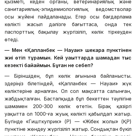
қызметі, кеден органы, ветеринариялық және
санитариялық-эпидемиологиялық ведомстволар
осы жүйені пайдаланады. Егер осы бағдарлама
көлікті жасыл дәлізге бағыттаса, онда тек
паспорттық бақылау жүргізіліп, көлік тіркеуден
өтеді.
— Мен «Қапланбек — Науаи» шекара пунктінен
жиі өтіп тұрамын. Кей уақыттарда шамадан тыс
кезекті байқаймын. Бұған не себеп?
— Біріншіден, бұл көлік ағынына байланысты.
Өздеріңіз білетіндей, «Қапланбек — Науаи» жүк
көліктеріне арналған. Ол сол мақсатта салынған,
жабдықталған. Бастапқыда бұл бекеттен тәулігіне
шамамен 200-300 көлік өтетін. Бірақ қазіргі
уақытта ол 1000-ға жуық көлікті қабылдап жатыр.
Бүгінде «Гишткуприк» (ӨР) — «Жібек жолы» (ҚР)
пунктіне жөндеу жүргізіліп жатыр. Сондықтан бүкіл