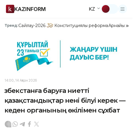
KAZINFORM
KZ
Сайлау-2026
Конституциялық реформа
Арнайы жо
Тренд:
14:00, 14 Ақпан 2026
Өзбекстанға баруға ниетті
қазақстандықтар нені білуі керек —
кеден органының өкілімен сұхбат