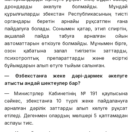
дрондарды әкелуге болмайды. Мұндай
құрылғыларды Өзбекстан Республикасының тиісті
органдары беретін арнайы рұқсатпен ғана
пайдалуға болады. Сонымен қатар, этил спиртін,
ақшалай пайда табуға арналған ойын
автоматтарын өткізуге болмайды. Мұнымен бірге,
озон қабатына залал тиігізетін заттарды,
психотроптық препараттарды және есірткі
бұйымдарын алып өтуге тыйым салынған.
— Өзбекстанға жеке дәрі-дәрмек әкелуге
қатысты қандай шектеулер бар?
— Министрлер Кабинетінің № 191 қаулысына
сәйкес, Өзбекстанға 10 түрлі жеке пайдалануға
арналған дәрілік заттарды алып келуге рұқсат
етіледі. Дегенмен олардың мөлшері 5 қаптамадан
аспауы тиіс.