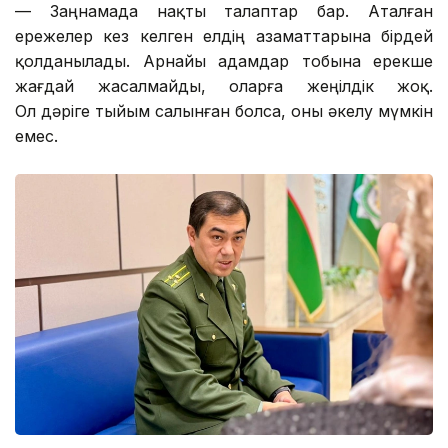
— Заңнамада нақты талаптар бар. Аталған
ережелер кез келген елдің азаматтарына бірдей
қолданылады. Арнайы адамдар тобына ерекше
жағдай жасалмайды, оларға жеңілдік жоқ.
Ол дәріге тыйым салынған болса, оны әкелу мүмкін
емес.