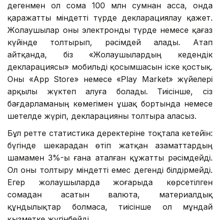
дегенмен ол сома 100 млн сумнан асса, онда
қаражатты міндетті түрде декларациялау қажет.
Жолаушылар оны электронды түрде немесе қағаз
күйінде толтырып, рәсімдей алады. Атап
айтқанда, біз «Жолаушылардың кедендік
декларациясы» мобильді қосымшасын іске қостық.
Оны «App Store» немесе «Play Market» жүйелері
арқылы жүктеп алуға болады. Тиісінше, сіз
бағдарламаның көмегімен ұшақ бортында немесе
шетелде жүріп, декларацияны толтыра аласыз.
Бұл ретте статистика деректеріне тоқтала кетейін:
бүгінде шекарадан өтіп жатқан азаматтардың
шамамен 3%-ы ғана аталған құжатты рәсімдейді.
Ол оны толтыру міндетті емес дегенді білдірмейді.
Егер жолаушыларда жоғарыда көрсетілген
сомадан асатын валюта, материалдық
құндылықтар болмаса, тиісінше ол мұндай
қызметке жүгінбейді.