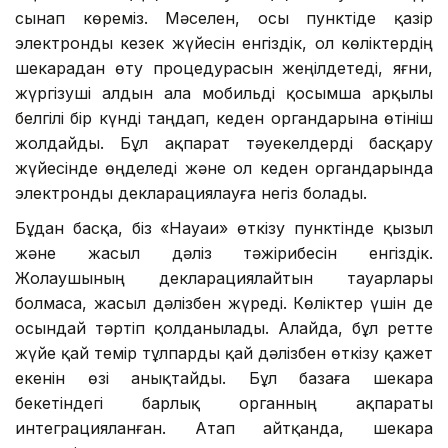
сынап көреміз. Мәселен, осы пунктіде қазір
электронды кезек жүйесін енгіздік, ол көліктердің
шекарадан өту процедурасын жеңілдетеді, яғни,
жүргізуші алдын ала мобильді қосымша арқылы
белгілі бір күнді таңдап, кеден органдарына өтініш
жолдайды. Бұл ақпарат тәуекелдерді басқару
жүйесінде өңделеді және ол кеден органдарында
электронды декларациялауға негіз болады.
Бұдан басқа, біз «Науаи» өткізу пунктінде қызыл
және жасыл дәліз тәжірибесін енгіздік.
Жолаушының декларациялайтын тауарлары
болмаса, жасыл дәлізбен жүреді. Көліктер үшін де
осындай тәртіп қолданылады. Алайда, бұл ретте
жүйе қай темір тұлпарды қай дәлізбен өткізу қажет
екенін өзі анықтайды. Бұл базаға шекара
бекетіндегі барлық органның ақпараты
интеграцияланған. Атап айтқанда, шекара