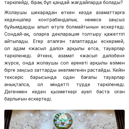
тәркілейді, бірақ бұл қандай жағдайларда болады?
Жолаушы шекарадан өткен кезде азаматтарға
кеденшілер контрабандалық немесе заңсыз
бұйымдарды алып өтуге болмайтынын ескертеді.
Сондай-ақ, оларға декларация толтыру қажеттігі
айтылады. Егер аталған талаптарды ескермей,
ол адам «жасыл дәліз» арқылы өтсе, тауарлар
тәркіленеді. Өйткені, азамат «жасыл дәлізбен»
жүрсе, онда жолаушы сол әрекеті арқылы өзімен
бірге заңсыз заттарды әкелмегенін растайды. Кейін
тексеріс барысында одан бағалы тауарлар
анықталса, ол міндетті түрде тәркіленеді.
Дегенмен кеден қызметкері әуел баста оған
барлығын ескертеді.