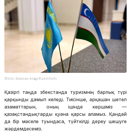
Фото: Әлихан Асқар/Kazinform
Қазіргі таңда Өзбекстанда туризмнің барлық түрі
қарқынды дамып келеді. Тиісінше, әрқашан шетел
азаматтарын, оның ішінде көршіміз —
қазақстандықтарды қуана қарсы аламыз. Қандай
да бір мәселе туындаса, түйткілді дереу шешуге
жәрдемдесеміз.