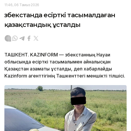
11:46, 06 Тамыз 2026
Өзбекстанда есірткі тасымалдаған
қазақстандық ұсталды
ТАШКЕНТ. KAZINFORM — Өзбекстанның Науаи
облысында есірткі тасымалымен айналысқан
Қазақстан азаматы ұсталды, деп хабарлайды
Kazinform агенттігінің Ташкенттегі меншікті тілшісі.