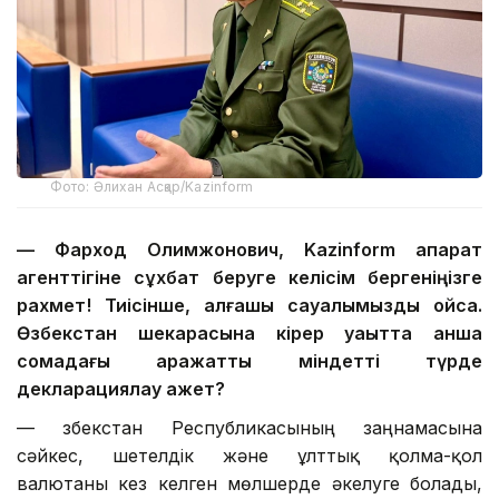
Фото: Әлихан Асқар/Kazinform
— Фарход Олимжонович, Kazinform ақпарат
агенттігіне сұхбат беруге келісім бергеніңізге
рахмет! Тиісінше, алғашқы сауалымызды қойсақ.
Өзбекстан шекарасына кірер уақытта қанша
сомадағы қаражатты міндетті түрде
декларациялау қажет?
— Өзбекстан Республикасының заңнамасына
сәйкес, шетелдік және ұлттық қолма-қол
валютаны кез келген мөлшерде әкелуге болады,