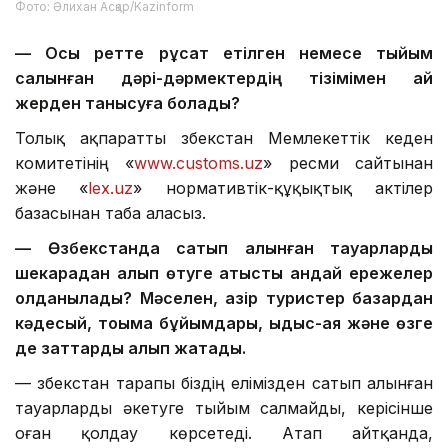
Фото: Әлихан Асқар/Kazinform
— Осы ретте рұқсат етілген немесе тыйым
салынған дәрі-дәрмектердің тізімімен қай
жерден танысуға болады?
Толық ақпаратты Өзбекстан Мемлекеттік кеден
комитетінің «
www.customs.uz
» ресми сайтынан
және «
lex.uz
» нормативтік-құқықтық актілер
базасынан таба аласыз.
— Өзбекстанда сатып алынған тауарларды
шекарадан алып өтуге қатысты қандай ережелер
қолданылады? Мәселен, қазір туристер базардан
кәдесый, тоқыма бұйымдары, ыдыс-аяқ және өзге
де заттарды алып жатады.
— Өзбекстан тарапы біздің елімізден сатып алынған
тауарларды әкетуге тыйым салмайды, керісінше
оған қолдау көрсетеді. Атап айтқанда,