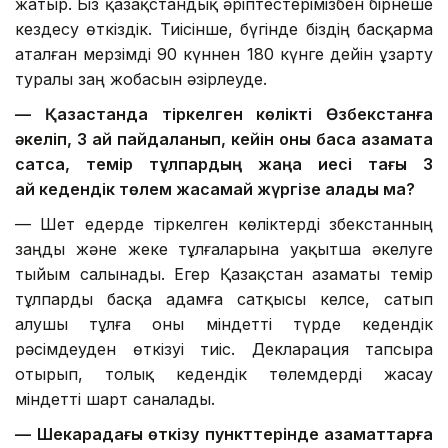
жатыр. Біз қазақстандық әріптестерімізбен бірнеше
кездесу өткіздік. Тиісінше, бүгінде біздің басқарма
аталған мерзімді 90 күннен 180 күнге дейін ұзарту
туралы заң жобасын әзірлеуде.
— Қазақстанда тіркелген көлікті Өзбекстанға
әкеліп, 3 ай пайдаланып, кейін оны басқа азаматқа
сатса, темір тұлпардың жаңа иесі тағы 3
ай кедендік төлем жасамай жүргізе алады ма?
— Шет едерде тіркелген көліктерді Өзбекстанның
заңды және жеке тұлғаларына уақытша әкелуге
тыйым салынады. Егер Қазақстан азаматы темір
тұлпарды басқа адамға сатқысы келсе, сатып
алушы тұлға оны міндетті түрде кедендік
рәсімдеуден өткізуі тиіс. Декларация тапсыра
отырып, толық кедендік төлемдерді жасау
міндетті шарт саналады.
— Шекарадағы өткізу пункттерінде азаматтарға