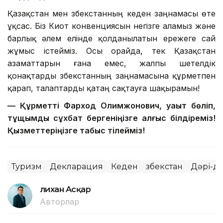
Қазақстан мен Өзбекстанның кеден заңнамасы өте
ұқсас. Біз Киот конвенциясын негізге аламыз және
барлық әлем елінде қолданылатын ережеге сай
жұмыс істейміз. Осы орайда, тек Қазақстан
азаматтарын ғана емес, жалпы шетелдік
қонақтарды Өзбекстанның заңнамасына құрметпен
қарап, талаптарды қатаң сақтауға шақырамын!
— Құрметті Фарход Олимжонович, уақыт бөліп,
тұщымды сұхбат бергеніңізге алғыс білдіреміз!
Қызметтеріңізге табыс тілейміз!
Туризм
Декларация
Кеден
Өзбекстан
Дәрі-д
Әлихан Асқар
Авторлар