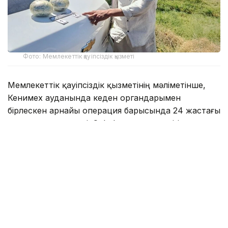
Фото: Мемлекеттік қауіпсіздік қызметі
Мемлекеттік қауіпсіздік қызметінің мәліметінше,
Кенимех ауданында кеден органдарымен
бірлескен арнайы операция барысында 24 жастағы
ер адам қолға түсті. Cobalt маркалы көлігін тексеру
кезінде одан екі түйіншек табылып, сараптама
нәтижесінде оның жалпы салмағы 2,87 келі апиын
екені
анықталды
.
Алдын ала мәлімет бойынша, есірткі шекара
арқылы заңсыз өткізілгеннен кейін алдын ала
дайындалған жасырын орынға қалдырылған. Кейін
күдікті аталған затты сол жерден алып кеткен.