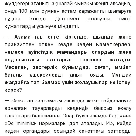
жүлдегері атанып, ақшалай сыйақы жеңіп алсаңыз,
онда 100 млн сумнан астам қаражатты шығаруға
рұқсат етіледі. Дегенмен жолаушы тиісті
құжаттарды ұсынуға міндетті.
— Азаматтар елге кіргенде, шыққанда және
транзитпен өткен кезде кеден қызметкерлері
немесе қауіпсіздік мамандары олардың жеке
қолданыстағы заттарын тәркілеп жатады.
Мәселен, зергерлік бұйымдар, сағат, қымбат
бағалы әшекейлерді алып қояды. Мұндай
жағдайға тап болмас үшін жолаушылар не істеуі
керек?
— Өзбекстан заңнамасы аясында жеке пайдалануға
арналған тауарларды кедендік бажсыз әкелу
талаптары белгіленген. Олар бүкіл әлемде бар және
«De minimis» нормалары деп аталады. Иә, кейде
кеден органдары осындай санаттағы заттарды