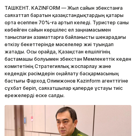
ТАШКЕНТ. KAZINFORM — Жыл сайын Өзбекстанға
саяхаттап баратын қазақстандықтардың қатары
орта есеппен 70%-ға артып келеді. Туристер саны
көбейген сайын көршілес ел заңнамасымен
таныспаған азаматтарға байланысты шекарадағы
өткізу бекеттерінде мәселелер жиі туындап
жатады. Осы орайда, Қазақстан елшілігінің
бастамашы болуымен Өзбекстан Мемлекеттік кеден
комитетінің Стратегиялық жоспарлау және
кедендік рәсімдерін оңайлату басқармасының
бастығы Фарход Олимжонов Kazinform агенттігіне
сұхбат беріп, саяхатшылар қаперде ұстауы тиіс
ережелерді еске салды.