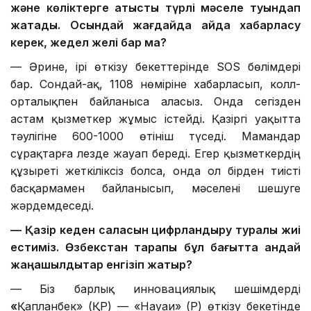
және көліктерге қатысты түрлі мәселе туындап
жатады. Осындай жағдайда қайда хабарласу
керек, жедел желі бар ма?
— Әрине, ірі өткізу бекеттерінде SOS бөлімдері
бар. Сондай-ақ, 1108 нөміріне хабарласып, колл-
орталықпен байланыса аласыз. Онда сегізден
астам қызметкер жұмыс істейді. Қазіргі уақытта
тәулігіне 600-1000 өтініш түседі. Мамандар
сұрақтарға лезде жауап береді. Егер қызметкердің
құзыреті жеткіліксіз болса, онда ол бірден тиісті
басқармамен байланысып, мәселені шешуге
жәрдемдеседі.
—
Қазір кеден саласын цифрландыру туралы жиі
естиміз. Өзбекстан тарапы бұл бағытта қандай
жаңашылдықтар енгізіп жатыр?
—
Біз барлық инновациялық шешімдерді
«
Қапланбек» (ҚР) — «Науаи» (ӨР) өткізу бекетінде