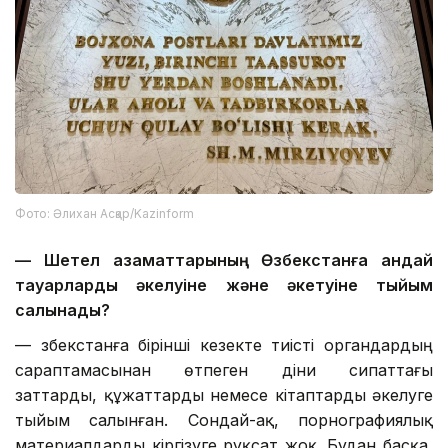
Фото: Әлихан Асқар/Kazinform
— Шетел азаматтарының Өзбекстанға қандай
тауарларды әкелуіне және әкетуіне тыйым
салынады?
— Өзбекстанға бірінші кезекте тиісті органдардың
сараптамасынан өтпеген діни сипаттағы
заттарды, құжаттарды немесе кітаптарды әкелуге
тыйым салынған. Сондай-ақ, порнографиялық
материалдарды кіргізуге рұқсат жоқ. Бұдан басқа,