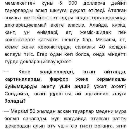
мемлекеттен құны 5 000 долларға дейінгі
тауарларды алып шығуға рұқсат етіледі. Аталған
сомаға жетпейтін заттарды кеден органдарында
декларацияламай әкете аласыз. Алайда, күріш,
қант, ұн өнімдері, ет, жеміс-жидек пен
көкөністерге қатысты шектеу бар. Мысалы, ет,
жеміс және көкөністердің салмағы 40 келіден
аспауы тиіс. Егер одан көп болса, онда міндетті
түрде декларациялау қажет.
—
Көне жәдігерлерді, атап айтқанда,
картиналарды, фарфор және керамикалық
бұйымдарды әкету үшін қандай құжат қажет?
Сондай-ақ, оған рұқсатты қай органнан алуға
болады?
— Мерзімі 50 жылдан асқан тауарлар мәдени мұра
болып саналады. Бұл жағдайда аталған затты
шекарадан алып өту үшін сіз тиісті органға, яғни