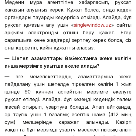
Мәдени мұра агенттігіне хабарласып, рұқсат
қағазын алуыңыз керек. Құжат болса, онда кеден
органдары тауарды кедергісіз өткізеді. Алайда, бұл
рұқсат қағазын алу үшін «
singlewindow.uz
» сайты
арқылы электронды өтініш беру қажет. Егер
сарапшыға көне жәдігерді зерттеу керек болса, сіз
оны көрсетіп, кейін құжатты аласыз.
— Шетел азаматтары Өзбекстанға жеке көлігін
қанша мерзімге уақытша әкеле алады?
— Өзге мемелекеттердің азаматтарына жеке
пайдалану үшін шетелде тіркелген көлігін 1 жыл
ішінде 90 күннен аспайтын мерзімге әкелуге
рұқсат етіледі. Алайда, бұл кезеңді кедендік төлем
жасай отырып, ұзартуға болады. Атап айтқанда,
әр тәулік үшін 1 базалық есептік шама (412 мың
сум) мөлшерінде қаражат алынады. Қазіргі
уақытта бұл мерзімді ұзарту мәселесі пысықталып