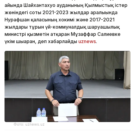
айында Шайхантахуо ауданының Қылмыстық істер
жөніндегі соты 2021-2023 жылдар аралығында
Нурафшан қаласының хокимі және 2017-2021
жылдары тұрғын үй-коммуналдық шаруашылық
министрі қызметін атқарған Мұзаффар Салиевке
үкім шығарған, деп хабарлайды
uznews
.
Фото: uznews.uz