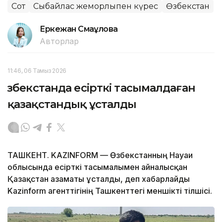
Сот
Сыбайлас жемқорлықпен күрес
Өзбекстан
Еркежан Смағұлова
Авторлар
11:46, 06 Тамыз 2026
Өзбекстанда есірткі тасымалдаған
қазақстандық ұсталды
ТАШКЕНТ. KAZINFORM — Өзбекстанның Науаи
облысында есірткі тасымалымен айналысқан
Қазақстан азаматы ұсталды, деп хабарлайды
Kazinform агенттігінің Ташкенттегі меншікті тілшісі.