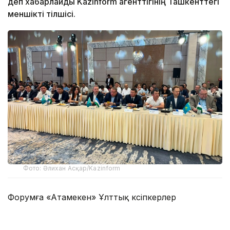
деп хабарлайды Kazinform агенттігінің Ташкенттегі
меншікті тілшісі.
Фото: Әлихан Асқар/Kazinform
Форумға «Атамекен» Ұлттық кәсіпкерлер
палатасының төрағасы Қанат Шарлапаев,
Қазақстанның Өзбекстандағы елшісі Ералы