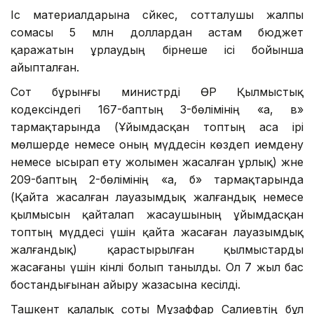
Іс материалдарына сәйкес, сотталушы жалпы
сомасы 5 млн доллардан астам бюджет
қаражатын ұрлаудың бірнеше ісі бойынша
айыпталған.
Сот бұрынғы министрді ӨР Қылмыстық
кодексіндегі 167-баптың 3-бөлімінің «а, в»
тармақтарында (Ұйымдасқан топтың аса ірі
мөлшерде немесе оның мүддесін көздеп иемдену
немесе ысырап ету жолымен жасалған ұрлық) және
209-баптың 2-бөлімінің «а, б» тармақтарында
(Қайта жасалған лауазымдық жалғандық немесе
қылмысын қайталап жасаушының ұйымдасқан
топтың мүддесі үшін қайта жасаған лауазымдық
жалғандық) қарастырылған қылмыстарды
жасағаны үшін кінәлі болып танылды. Ол 7 жыл бас
бостандығынан айыру жазасына кесілді.
Ташкент қалалық соты Мұзаффар Салиевтің бұл