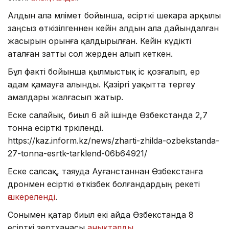
Алдын ала мәлімет бойынша, есірткі шекара арқылы
заңсыз өткізілгеннен кейін алдын ала дайындалған
жасырын орынға қалдырылған. Кейін күдікті
аталған затты сол жерден алып кеткен.
Бұл факті бойынша қылмыстық іс қозғалып, ер
адам қамауға алынды. Қазіргі уақытта тергеу
амалдары жалғасып жатыр.
Еске салайық, биыл 6 ай ішінде Өзбекстанда 2,7
тонна есірткі тәркіленді.
https://kaz.inform.kz/news/zharti-zhilda-ozbekstanda-
27-tonna-esrtk-tarklend-06b64921/
Еске салсақ, таяуда Ауғанстаннан Өзбекстанға
дронмен есірткі өткізбек болғандардың әрекеті
әшкереленді
.
Сонымен қатар биыл екі айда Өзбекстанда 8
есірткі зертханасы
анықталды
.