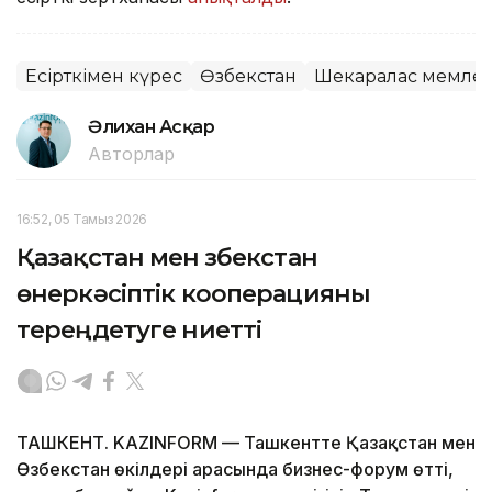
Есірткімен күрес
Өзбекстан
Шекаралас мемлек
Әлихан Асқар
Авторлар
16:52, 05 Тамыз 2026
Қазақстан мен Өзбекстан
өнеркәсіптік кооперацияны
тереңдетуге ниетті
ТАШКЕНТ. KAZINFORM — Ташкентте Қазақстан мен
Өзбекстан өкілдері арасында бизнес-форум өтті,