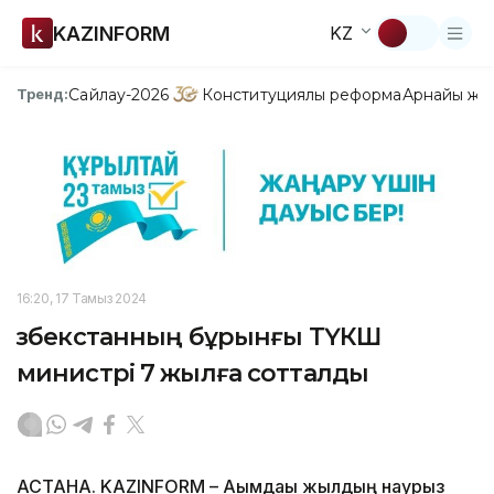
KAZINFORM
KZ
Сайлау-2026
Конституциялық реформа
Арнайы жо
Тренд:
16:20, 17 Тамыз 2024
Өзбекстанның бұрынғы ТҮКШ
министрі 7 жылға сотталды
АСТАНА. KAZINFORM – Ағымдағы жылдың наурыз