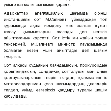
үкімге қатысты шағымын қарады.
Адвокаттар апелляциялық шағымда бірінші
инстанциялы сот М.Салиевті ұйымдасқан топ
құрамында ақша иемдену және жалған құжат
жасау қылмыстарын жасады деп негізсіз
айыптағанын көрсетті. Сот істің мән-жайын толық
тексермей, М.Салиевті министр лауазымында
болмаған кезең үшін айыптады деп шағым
түсірген.
Сот алқасы судьяның баяндамасын, прокурордың
қорытындысын, сондай-ақ сотталушы мен оның
қорғаушыларының пікірін тыңдап, қылмыстық іс
материалдарымен қоса шағымдардың дәлелдерін
талдап, үкімді өзгеріссіз қалдыру туралы шешім
қабылдады.