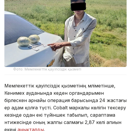
Фото: Мемлекеттік қауіпсіздік қызметі
Мемлекеттік қауіпсіздік қызметінің мәліметінше,
Кенимех ауданында кеден органдарымен
бірлескен арнайы операция барысында 24 жастағы
ер адам қолға түсті. Cobalt маркалы көлігін тексеру
кезінде одан екі түйіншек табылып, сараптама
нәтижесінде оның жалпы салмағы 2,87 келі апиын
екені
анықталды
.