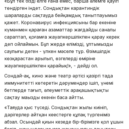
«Бұл тек біздің елге ғана емес, барша әлемге қауіп
төндірген індет. Сондықтан карантиндік
шараларды сақтауда бейқамдық танытпауымыз
қажет. Коронавирус инфекциясының бар екеніне
күмәнмен қараған азаматтар жағдайды саналы
сараптап, қоғамға жауапкершілікпен қарау керек
деп ойлаймын. Бұл жерде еліміздің, ұлтымыздың
саулығы деген - үлкен мәселе тұр. Өзімшілдік
көзқарастан арылып, өзгелердің өміріне
жауапкершілікпен қарайық!», - дейді ол.
Сондай-ақ, кино және театр әртісі қазіргі таңда
иммунитетті көтеретін дәрумендер ішіп, үнемі
бетперде тағып, әлеуметтік арақашықтықты
сақтау маңызды екенін баса айтты.
«Таяуда қыс түседі. Сондықтан жылы киініп,
дәрігерлер айтқан кеңестерге құлақ түргеніміз
абзал. Осындай қиын кезеңде бір-бірімізге қол ұшын
беріп, жақындарымызға жанашырлық танытсақ,