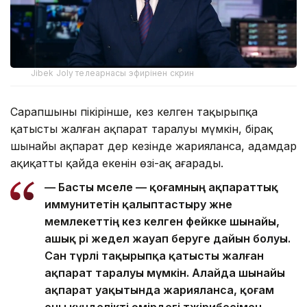
Jibek Joly телеарнасы эфирінен скрин
Сарапшының пікірінше, кез келген тақырыпқа
қатысты жалған ақпарат таралуы мүмкін, бірақ
шынайы ақпарат дер кезінде жарияланса, адамдар
ақиқаттың қайда екенін өзі-ақ аңғарады.
— Басты мәселе — қоғамның ақпараттық
иммунитетін қалыптастыру және
мемлекеттің кез келген фейкке шынайы,
ашық әрі жедел жауап беруге дайын болуы.
Сан түрлі тақырыпқа қатысты жалған
ақпарат таралуы мүмкін. Алайда шынайы
ақпарат уақытында жарияланса, қоғам