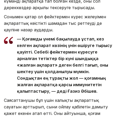
күмәнді ақпаратқа тап болған кезде, оны сол
дереккөздер арқылы тексеруге тырысады.
Сонымен қатар ол фейктермен күрес желеуімен
ақпараттық кеңістікті шамадан тыс реттеудің де
қаупіне назар аударды.
— Қоғамды үнемі бақылауда ұстап, кез
келген ақпарат көзінің үнін өшіруге тырысу
қауіпті. Себебі фейктермен күресуге
арналған тетіктер бір күні шындыққа
«жалған ақпарат» деген белгі тағып, оны
шектеу үшін қолданылуы мүмкін.
Сондықтан ең тұрақты жол — қоғамның
жалған ақпаратқа қарсы иммунитетін
қалыптастыру, — деді Ғазиз Әбішев.
Саясаттанушы бұл үшін халықтың ақпараттық
сауатын арттырып, сыни ойлау қабілетін дамыту
қажет екенін атап өтті. Оның айтуынша, қоғам