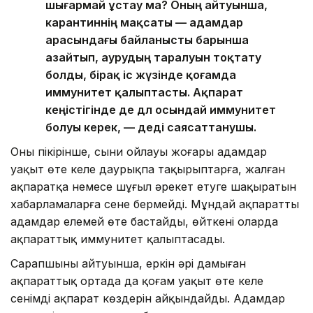
шығармай ұстау ма? Оның айтуынша,
карантиннің мақсаты — адамдар
арасындағы байланысты барынша
азайтып, аурудың таралуын тоқтату
болды, бірақ іс жүзінде қоғамда
иммунитет қалыптасты. Ақпарат
кеңістігінде де дәл осындай иммунитет
болуы керек, — деді саясаттанушы.
Оның пікірінше, сыни ойлауы жоғары адамдар
уақыт өте келе даурықпа тақырыптарға, жалған
ақпаратқа немесе шұғыл әрекет етуге шақыратын
хабарламаларға сене бермейді. Мұндай ақпаратты
адамдар елемей өте бастайды, өйткені оларда
ақпараттық иммунитет қалыптасады.
Сарапшының айтуынша, еркін әрі дамыған
ақпараттық ортада да қоғам уақыт өте келе
сенімді ақпарат көздерін айқындайды. Адамдар