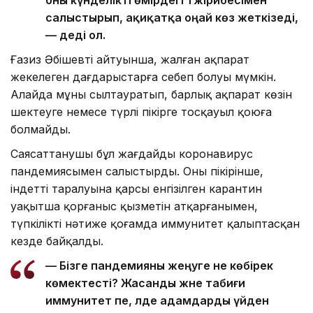
оны күнделікті өмірдегі тәжірибесімен
салыстырып, ақиқатқа оңай көз жеткізеді,
— деді ол.
Ғазиз Әбішевтің айтуынша, жалған ақпарат
жекелеген дағдарыстарға себеп болуы мүмкін.
Алайда мұны сылтауратып, барлық ақпарат көзін
шектеуге немесе түрлі пікірге тосқауыл қоюға
болмайды.
Саясаттанушы бұл жағдайды коронавирус
пандемиясымен салыстырды. Оның пікірінше,
індеттің таралуына қарсы енгізілген карантин
уақытша қорғаныс қызметін атқарғанымен,
түпкілікті нәтиже қоғамда иммунитет қалыптасқан
кезде байқалды.
— Бізге пандемияны жеңуге не көбірек
көмектесті? Жасанды және табиғи
иммунитет пе, әлде адамдарды үйден