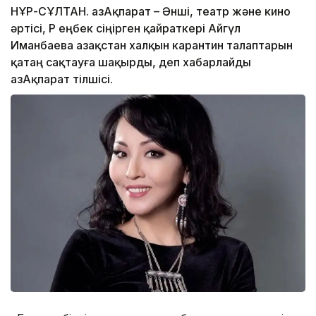
НҰР-СҰЛТАН. ҚазАқпарат – Әнші, театр және кино
әртісі, ҚР еңбек сіңірген қайраткері Айгүл
Иманбаева Қазақстан халқын карантин талаптарын
қатаң сақтауға шақырды, деп хабарлайды
ҚазАқпарат тілшісі.