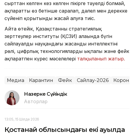
сырттан келген кез келген пікірге тәуелді болмай,
ақпаратты өз бетінше саралап, дәлел мен дерекке
сүйеніп қорытынды жасай алуға тиіс.
Айта өтейік, Қазақстанның стратегиялық
зерттеулер институты (ҚСЗИ) алаңында бүгін
сайлауалды науқандағы жасанды интеллектінің
рөлі, цифрлық технологиялардың ықпалы және фейк
ақпаратпен күрес мәселелері
талқыланып жатыр.
Медиа
Карантин
Фейк
Сайлау-2026
Корона
Назерке Сүйіндік
Авторлар
13:05, 15 Шілде 2026
Қостанай облысындағы екі ауылда