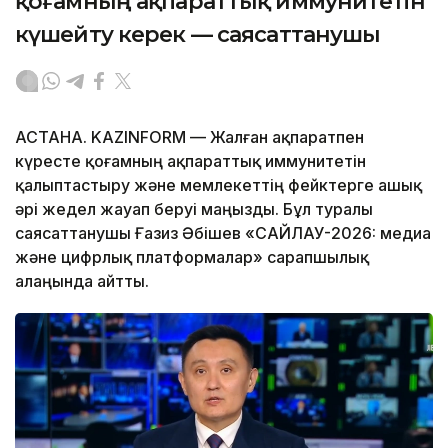
қоғамның ақпараттық иммунитетін
күшейту керек — саясаттанушы
АСТАНА. KAZINFORM — Жалған ақпаратпен
күресте қоғамның ақпараттық иммунитетін
қалыптастыру және мемлекеттің фейктерге ашық
әрі жедел жауап беруі маңызды. Бұл туралы
саясаттанушы Ғазиз Әбішев «САЙЛАУ-2026: медиа
және цифрлық платформалар» сарапшылық
алаңында айтты.