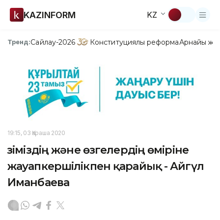
KAZINFORM
KZ
Сайлау-2026
Конституциялық реформа
Арнайы жо
Тренд:
19:15, 03 Қараша 2020
Өзіміздің және өзгелердің өміріне
жауапкершілікпен қарайық - Айгүл
Иманбаева