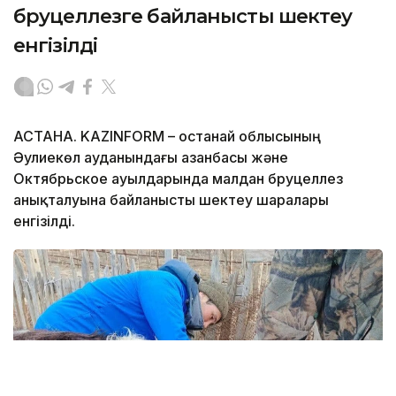
бруцеллезге байланысты шектеу
енгізілді
АСТАНА. KAZINFORM – Қостанай облысының
Әулиекөл ауданындағы Қазанбасы және
Октябрьское ауылдарында малдан бруцеллез
анықталуына байланысты шектеу шаралары
енгізілді.