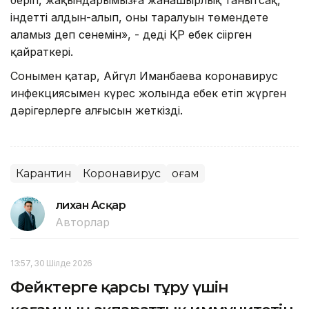
індеттің алдын-алып, оның таралуын төмендете
аламыз деп сенемін», - деді ҚР еңбек сіңірген
қайраткері.
Сонымен қатар, Айгүл Иманбаева коронавирус
инфекциясымен күрес жолында еңбек етіп жүрген
дәрігерлерге алғысын жеткізді.
Карантин
Коронавирус
Қоғам
Әлихан Асқар
Авторлар
13:57, 30 Шілде 2026
Фейктерге қарсы тұру үшін