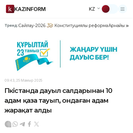
KAZINFORM
KZ
Сайлау-2026
Конституциялық реформа
Арнайы жо
Тренд:
09:43, 25 Мамыр 2025
Пәкістанда дауыл салдарынан 10
адам қаза тауып, ондаған адам
жарақат алды