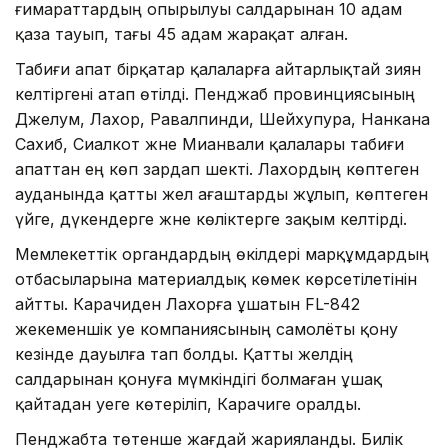
ғимараттардың опырылуы салдарынан 10 адам
қаза тауып, тағы 45 адам жарақат алған.
Табиғи апат бірқатар қалаларға айтарлықтай зиян
келтіргені атап өтілді. Пенджаб провинциясының
Джелум, Лахор, Равалпинди, Шейхупура, Нанкана
Сахиб, Сиалкот және Мианвали қалалары табиғи
апаттан ең көп зардап шекті. Лахордың көптеген
ауданында қатты жел ағаштарды жұлып, көптеген
үйге, дүкендерге және көліктерге зақым келтірді.
Мемлекеттік органдардың өкілдері марқұмдардың
отбасыларына материалдық көмек көрсетілетінін
айтты. Карачиден Лахорға ұшатын FL-842
жекеменшік әуе компаниясының самолёты қону
кезінде дауылға тап болды. Қатты желдің
салдарынан қонуға мүмкіндігі болмаған ұшақ
қайтадан әуеге көтеріліп, Карачиге оралды.
Пенджабта төтенше жағдай жарияланды. Билік