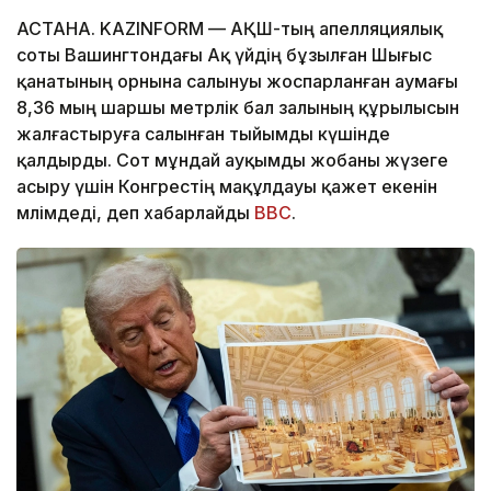
АСТАНА. KAZINFORM — АҚШ-тың апелляциялық
соты Вашингтондағы Ақ үйдің бұзылған Шығыс
қанатының орнына салынуы жоспарланған аумағы
8,36 мың шаршы метрлік бал залының құрылысын
жалғастыруға салынған тыйымды күшінде
қалдырды. Сот мұндай ауқымды жобаны жүзеге
асыру үшін Конгрестің мақұлдауы қажет екенін
мәлімдеді, деп хабарлайды
BBC
.