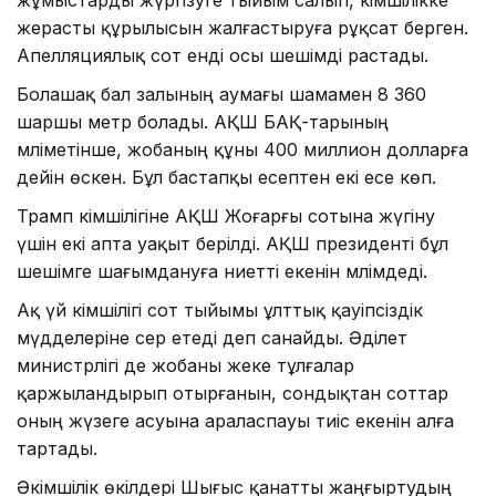
жерасты құрылысын жалғастыруға рұқсат берген.
Апелляциялық сот енді осы шешімді растады.
Болашақ бал залының аумағы шамамен 8 360
шаршы метр болады. АҚШ БАҚ-тарының
мәліметінше, жобаның құны 400 миллион долларға
дейін өскен. Бұл бастапқы есептен екі есе көп.
Трамп әкімшілігіне АҚШ Жоғарғы сотына жүгіну
үшін екі апта уақыт берілді. АҚШ президенті бұл
шешімге шағымдануға ниетті екенін мәлімдеді.
Ақ үй әкімшілігі сот тыйымы ұлттық қауіпсіздік
мүдделеріне әсер етеді деп санайды. Әділет
министрлігі де жобаны жеке тұлғалар
қаржыландырып отырғанын, сондықтан соттар
оның жүзеге асуына араласпауы тиіс екенін алға
тартады.
Әкімшілік өкілдері Шығыс қанатты жаңғыртудың