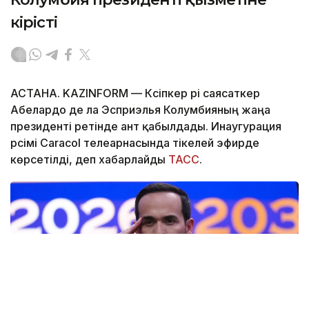
кірісті
АСТАНА. KAZINFORM —
Кәсіпкер әрі саясаткер
Абелардо де ла Эсприэлья Колумбияның жаңа
президенті ретінде ант қабылдады. Инаугурация
рәсімі Caracol телеарнасында тікелей эфирде
көрсетілді, деп хабарлайды
ТАСС
.