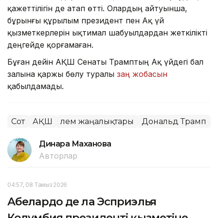
қажеттілігін де атап өтті. Олардың айтуынша,
бұрынғы құрылым президент пен Ақ үй
қызметкерлерін ықтимал шабуылдардан жеткілікті
деңгейде қорғамаған.
Бұған дейін АҚШ Сенаты Трамптың Ақ үйдегі бал
залына қаржы бөлу туралы
заң жобасын
қабылдамады.
Сот
АҚШ
Әлем жаңалықтары
Дональд Трамп
Динара Маханова
Авторлар
04:57, 08 Тамыз 2026
Абелардо де ла Эсприэлья
Колумбия президенті қызметіне