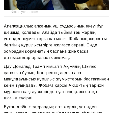
Фото: yahoo.com
Апелляциялық алқаның үш судьясының екеуі бұл
шешімді қолдады. Алайда тыйым тек жердің
үстіндегі жұмыстарға қатысты. Жобаның жерасты
бөлігінің құрылысы әзірге жалғаса береді. Онда
бомбадан қорғанатын баспана және басқа
да нысандар орналастырылмақ.
Дау Дональд Трамп әкімшілігі Ақ үйдің Шығыс
қанатын бұзып, Конгрестің алдын ала
мақұлдауынсыз құрылыс жұмыстарын бастағаннан
кейін туындады. Жобаға қарсы АҚШ-тың тарихи
мұрасын сақтау жөніндегі ұлттық қоры сотқа
шағым түсірді.
Бұған дейін федералдық сот жердің үстіндегі
жұмыстарды жүргізуге тыйым салып, әкімшілікке