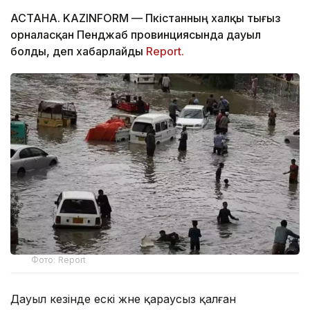
АСТАНА. KAZINFORM — Пәкістанның халқы тығыз
орналасқан Пенджаб провинциясында дауыл
болды, деп хабарлайды
Report.
Фото: Report
Дауыл кезінде ескі және қараусыз қалған