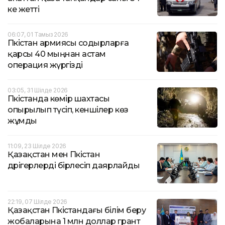
ке жетті
06:07, 01 Тамыз 2026
Пәкістан армиясы содырларға
қарсы 40 мыңнан астам
операция жүргізді
03:05, 31 Шілде 2026
Пәкістанда көмір шахтасы
опырылып түсіп, кеншілер көз
жұмды
11:09, 23 Шілде 2026
Қазақстан мен Пәкістан
дәрігерлерді бірлесіп даярлайды
22:19, 07 Шілде 2026
Қазақстан Пәкістандағы білім беру
жобаларына 1 млн доллар грант