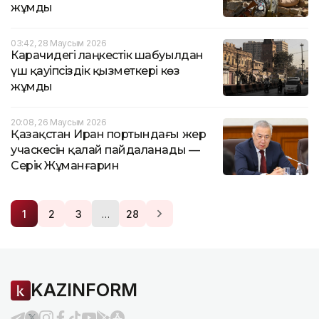
жұмды
03:42, 28 Маусым 2026
Карачидегі лаңкестік шабуылдан
үш қауіпсіздік қызметкері көз
жұмды
20:08, 26 Маусым 2026
Қазақстан Иран портындағы жер
учаскесін қалай пайдаланады —
Серік Жұманғарин
…
1
2
3
28
KAZINFORM