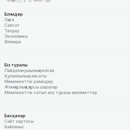
Бөлімдер
Оқиға
Саясат
Талдау
Экономика
Әлемде
Біз туралы
Пайдаланушылық келiciм
Құпиялылық саясаты
Мемлекеттік рәміздер
Жемқорлыққа қарсы шаралар
Мемлекеттік сатып алу туралы мәлiметтер
Басқалар
Сайт картасы
Байланыс