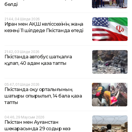
бөлді
21:44, 04 Шілде 2026
Иран мен АҚШ келіссөзінің жаңа
кезеңі 11 шілдеде Пәкістанда өтеді
21:42, 03 Шілде 2026
Пәкістанда автобус шатқалға
құлап, 40 адам қаза тапты
05:47, 01 Шілде 2026
Пәкістанда оқу орталығының
шатыры опырылып, 14 бала қаза
тапты
04:46, 29 Маусым 2026
Пәкістан мен Ауғанстан
шекарасында 29 содыр көз