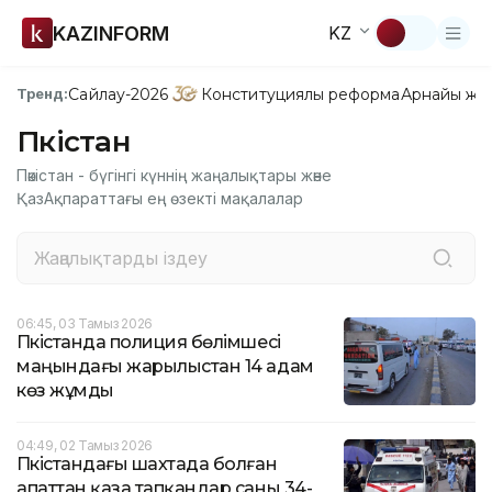
KAZINFORM
KZ
Сайлау-2026
Конституциялық реформа
Арнайы жо
Тренд:
Пәкістан
Пәкістан - бүгінгі күннің жаңалықтары және
ҚазАқпараттағы ең өзекті мақалалар
06:45, 03 Тамыз 2026
Пәкістанда полиция бөлімшесі
маңындағы жарылыстан 14 адам
көз жұмды
04:49, 02 Тамыз 2026
Пәкістандағы шахтада болған
апаттан қаза тапқандар саны 34-