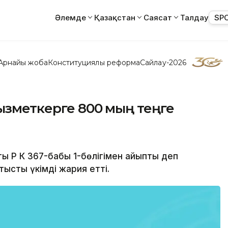
Әлемде
Қазақстан
Саясат
Талдау
SP
Арнайы жоба
Конституциялық реформа
Сайлау-2026
ызметкерге 800 мың теңге
ы ҚР ҚК 367-бабы 1-бөлігімен айыпты деп
ысты үкімді жария етті.