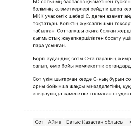
БҚО сотының баспасөз қызметінен түскен 
бөлімінің қызметкерлері рейдтік шара ке
МКК учаскелік шебері С. деген азамат ай
тоқтатқан. Көліктің жүксалғышын тексер
табылған. Сотталушы оқиға болған жерд
қылмыстық жауапкершіліктен босату үші
пара ұсынған.
Бөрлі аудандық соты С-ға параның жиыр
салып, өмір бойы мемлекеттік органдар
Сот үкім шығарған кезде С-ның бұрын с
орны бойынша жақсы мінезделетінін, құ
асырауында кәмелетке толмаған студент 
Сот
Аймақ
Батыс Қазақстан облысы