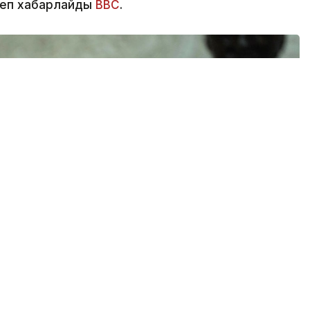
деп хабарлайды
BBC
.