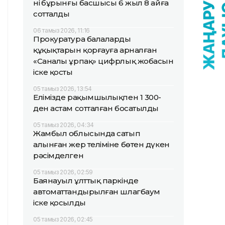
нің бұрынғы басшысы 6 жыл 8 айға
сотталды
06 тамыз 2026, 11:16
Прокуратура балалардың
құқықтарын қорғауға арналған
«Саналы ұрпақ» цифрлық жобасын
іске қосты
05 тамыз 2026, 13:54
Елімізде рақымшылықпен 1 300-
ден астам сотталған босатылды
05 тамыз 2026, 04:34
Жамбыл облысында сатып
алынған жер теліміне бөтен дүкен
рәсімделген
05 тамыз 2026, 02:59
Баянауыл ұлттық паркінде
автоматтандырылған шлагбаум
іске қосылды
05 тамыз 2026, 02:45