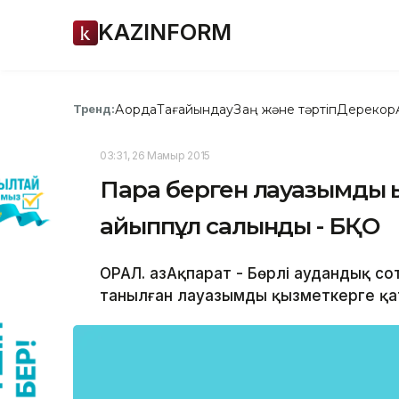
KAZINFORM
Ақорда
Тағайындау
Заң және тәртіп
Дерекқор
Тренд:
03:31, 26 Мамыр 2015
Пара берген лауазымды қ
айыппұл салынды - БҚО
ОРАЛ. ҚазАқпарат - Бөрлі аудандық сот
танылған лауазымды қызметкерге қат