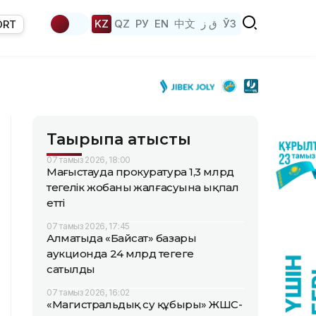
KZ
QZ
РУ
EN
中文
ق ز
ЎЗ
ORT
Тақырыпқа қатысты
07 тамыз 2026, 18:00
Маңғыстауда прокуратура 1,3 млрд
теңгелік жобаның жалғасуына ықпал
етті
07 тамыз 2026, 17:45
Алматыда «Байсат» базары
аукционда 24 млрд теңгеге
сатылды
07 тамыз 2026, 16:02
«Магистральдық су құбыры» ЖШС-