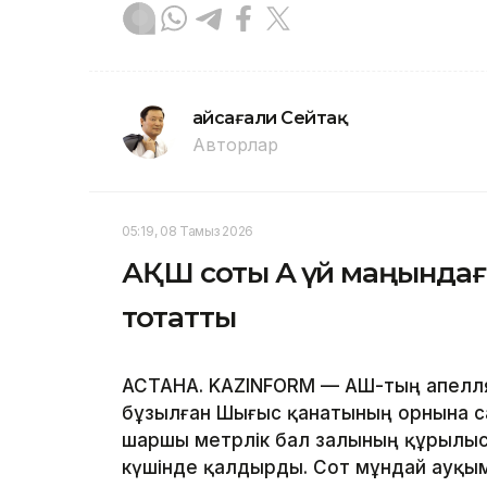
Ғайсағали Сейтақ
Авторлар
05:19, 08 Тамыз 2026
АҚШ соты Ақ үй маңында
тоқтатты
АСТАНА. KAZINFORM — АҚШ-тың апелл
бұзылған Шығыс қанатының орнына с
шаршы метрлік бал залының құрылы
күшінде қалдырды. Сот мұндай ауқым