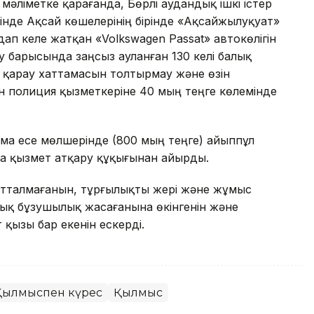
мәліметке қарағанда, Бөрлі аудандық ішкі істер
зінде Ақсай көшелерінің бірінде «Ақсайжылуқуат»
дап келе жатқан «Volkswagen Passat» автокөлігін
у барысында заңсыз ауланған 130 келі балық
і қарау хаттамасын толтырмау және өзін
н полиция қызметкеріне 40 мың теңге көлемінде
ма есе мөлшерінде (800 мың теңге) айыппұл
да қызмет атқару құқығынан айырды.
отталмағанын, тұрғылықты жері және жұмыс
қық бұзушылық жасағанына өкінгенін және
қызы бар екенін ескерді.
Қылмыспен күрес
Қылмыс