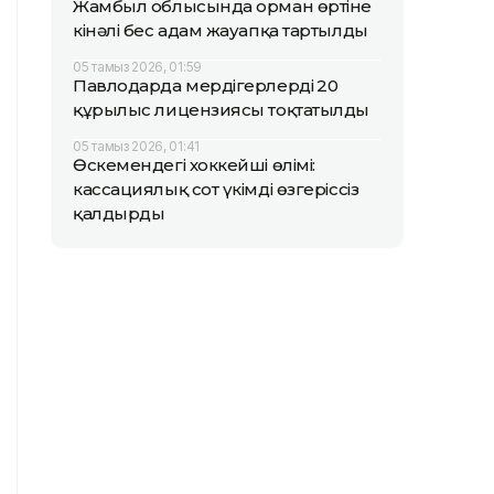
Жамбыл облысында орман өртіне
кінәлі бес адам жауапқа тартылды
05 тамыз 2026, 01:59
Павлодарда мердігерлердің 20
құрылыс лицензиясы тоқтатылды
05 тамыз 2026, 01:41
Өскемендегі хоккейші өлімі:
кассациялық сот үкімді өзгеріссіз
қалдырды