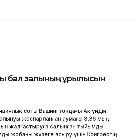
ғы бал залының құрылысын
яциялық соты Вашингтондағы Ақ үйдің
алынуы жоспарланған аумағы 8,36 мың
сын жалғастыруға салынған тыйымды
ды жобаны жүзеге асыру үшін Конгрестің