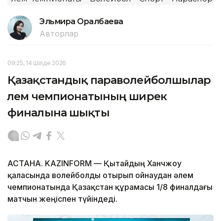
Эльмира Оралбаева
Авторлар
09:25, 14 Шілде 2026
Қазақстандық параволейболшылар
әлем чемпионатының ширек
финалына шықты
АСТАНА. KAZINFORM — Қытайдың Ханчжоу
қаласында волейболды отырып ойнаудан әлем
чемпионатында Қазақстан құрамасы 1/8 финалдағы
матчын жеңіспен түйіндеді.