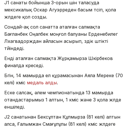
J1 санаты бойынша 3-орын үшін таласуда
мексикалық Оскар Агуэрреден басым түсіп, қола
жүлдеге қол созды.
Сондай-ақ сол санатта аталған салмақта
Бағланбек Оңалбек моңғол балуаны Ерденебилег
Лхагвадорждан айласын асырып, үздік үштікті
түйіндеді.
Енді аталған салмақта Жұрқамырза Шүкірбеков
финалда күреседі.
Бүгін, 14 мамырда ел құрамасынан Аяла Мереке (70
келі) күміс
медаль алды
.
Еске салсақ, әлем чемпионатында 13 мамырда
отандастарымыз 1 алтын, 1 күміс және 3 қола жүлде
еншіледі.
J2 санатынан Бексұлтан Құлмырза (81 келі) алтын
алса, Ғалымжан Смағұлұлы (81 келі) күміс жүлдеге