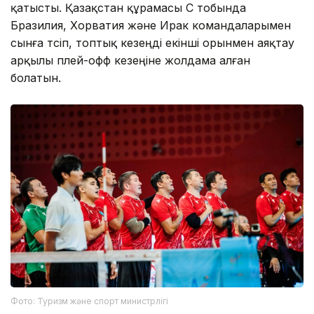
қатысты. Қазақстан құрамасы С тобында
Бразилия, Хорватия және Ирак командаларымен
сынға түсіп, топтық кезеңді екінші орынмен аяқтау
арқылы плей-офф кезеңіне жолдама алған
болатын.
Фото: Туризм және спорт министрлігі