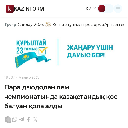
KAZINFORM
KZ
Сайлау-2026
Конституциялық реформа
Арнайы жо
Тренд:
18:53, 14 Мамыр 2025
Пара дзюдодан әлем
чемпионатында қазақстандық қос
балуан қола алды