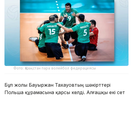
Фото: Қазақстан пара волейбол федерациясы
Бұл жолы Бауыржан Тахауовтың шәкірттері
Польша құрамасына қарсы келді. Алғашқы екі сет
25:18 есебімен аяқталды.
Қазақстандық параволейболшылар үшінші партияда
да қарқынды бәсеңдеткен жоқ – 25:20.
Қорытынды есеп – 3:0, Қазақстанның пайдасында