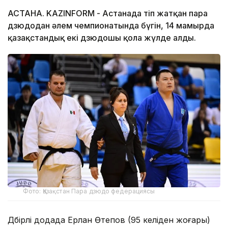
АСТАНА. KAZINFORM - Астанада өтіп жатқан пара
дзюдодан әлем чемпионатында бүгін, 14 мамырда
қазақстандық екі дзюдошы қола жүлде алды.
Фото: Қазақстан Пара дзюдо федерациясы
Дүбірлі додада Ерлан Өтепов (95 келіден жоғары)