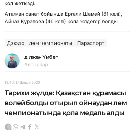
қол жеткізді.
Аталған санат бойынша Ерғали Шамей (81 келі),
Айназ Құралова (46 келі) қола жүлдегер болды.
Дзюдо
Әлем чемпионаты
Параспорт
Әділжан Үмбет
Авторлар
13:46, 17 Шілде 2026
Тарихи жүлде: Қазақстан құрамасы
волейболды отырып ойнаудан әлем
чемпионатында қола медаль алды