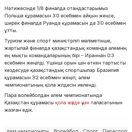
Нәтижесінде 1/8 финалда отандастарымыз
Польша құрамасын 3:0 есебімен айқын жеңсе,
ширек финалда Руанда құрамасын да 3:0 есебімен
ұтты.
Туризм және спорт министрлігі мәліметінше,
жартылай финалда қазақстандық команда әлемнің
ең мықты командаларының бірі – Ираннан 0:3
есебімен жеңілді. Үшінші орын үшін өткен тартысты
кездесуде қазақстандық спортшылар Бразилия
құрамасын 3:2 есебімен жеңіп, әлем
чемпионатының қола жүлдесін иеленді.
Пара волейболдан әлем чемпионатында
Қазақстан құрамасы
қола жүлде үшін
таласатынын
жазған едік.
Әлем чемпионаты
Волейбол
Спорт
Параспорт