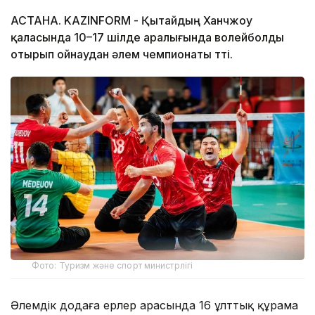
АСТАНА. KAZINFORM - Қытайдың Ханчжоу
қаласында 10–17 шілде аралығында волейболды
отырып ойнаудан әлем чемпионаты өтті.
Фото: Туризм және спорт министрлігі
Әлемдік додаға ерлер арасында 16 ұлттық құрама