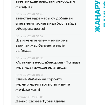
атлетикадан Қазақстан рекордын
жаңартты
06 тамыз 2026, 10:45
Қазақстан құрамасы су добынан
әлем чемпионатында Уругвайды
ойсырата жеңді
06 тамыз 2026, 10:09
Шымкентте әлем чемпионы
атанған жас балуанға көлік
сыйлады
06 тамыз 2026, 02:35
«Астана» велошабандозы «Польша
турында» жүлдегер атанды
06 тамыз 2026, 00:22
Елена Рыбакина Торонто
турниріндегі тартысты матчта
жеңіске жетті
05 тамыз 2026, 23:06
Денис Евсеев Түркиядағы