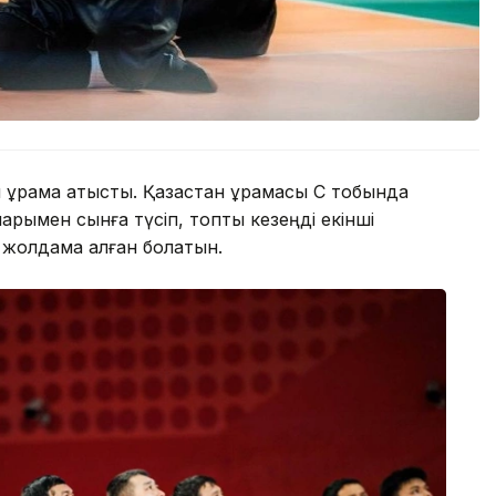
құрама қатысты. Қазақстан құрамасы С тобында
рымен сынға түсіп, топтық кезеңді екінші
е жолдама алған болатын.