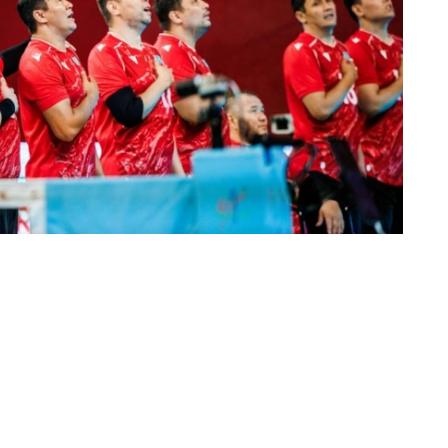
 Польша құрамасын 3:0 есебімен айқын жеңсе,
есебімен ұтты.
нше, жартылай финалда қазақстандық команда
Ираннан 0:3 есебімен жеңілді. Үшінші орын үшін