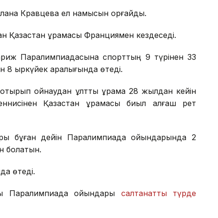
лана Кравцева ел намысын қорғайды.
 Қазақстан құрамасы Франциямен кездеседі.
ариж Паралимпиадасына спорттың 9 түрінен 33
н 8 қыркүйек аралығында өтеді.
тырып ойнаудан ұлттық құрама 28 жылдан кейін
еннисінен Қазақстан құрамасы биыл алғаш рет
лары бұған дейін Паралимпиада ойындарында 2
ан болатын.
да өтеді.
ғы Паралимпиада ойындары
салтанатты түрде