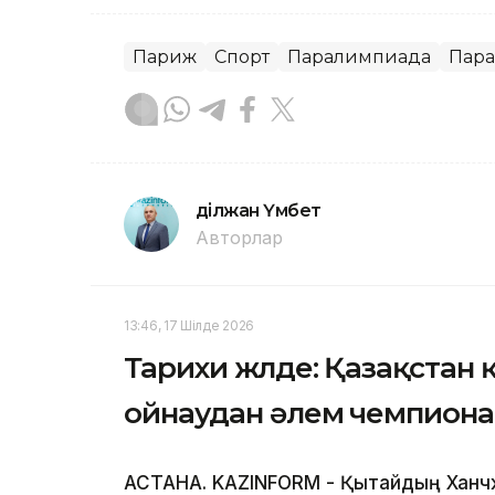
Париж
Спорт
Паралимпиада
Пара
Әділжан Үмбет
Авторлар
13:46, 17 Шілде 2026
Тарихи жүлде: Қазақста
ойнаудан әлем чемпиона
АСТАНА. KAZINFORM - Қытайдың Ханч