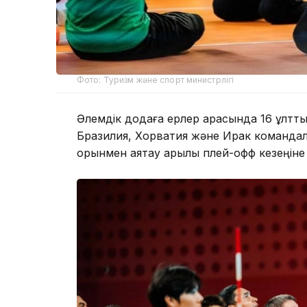
Фото: Туризм және спорт министрлігі
Әлемдік додаға ерлер арасында 16 ұлттық 
Бразилия, Хорватия және Ирак командала
орынмен аяқтау арқылы плей-офф кезеңін