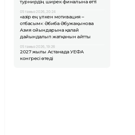
турнирдің ширек финалына өтті
05 тамыз 2026, 20:24
«Қазір ең үлкен мотивация –
отбасым»: Әбиба Әбужақынова
Азия ойындарына қалай
дайындалып жатқанын айтты
05 тамыз 2026, 19:26
2027 жылы Астанада УЕФА
конгресі өтеді