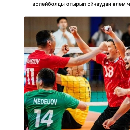
волейболды отырып ойнаудан әлем ч