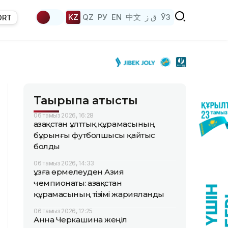
KZ
QZ
РУ
EN
中文
ق ز
ЎЗ
ORT
Тақырыпқа қатысты
06 тамыз 2026, 16:28
Қазақстан ұлттық құрамасының
бұрынғы футболшысы қайтыс
болды
06 тамыз 2026, 14:33
Құзға өрмелеуден Азия
чемпионаты: Қазақстан
құрамасының тізімі жарияланды
06 тамыз 2026, 12:25
Анна Черкашина жеңіл