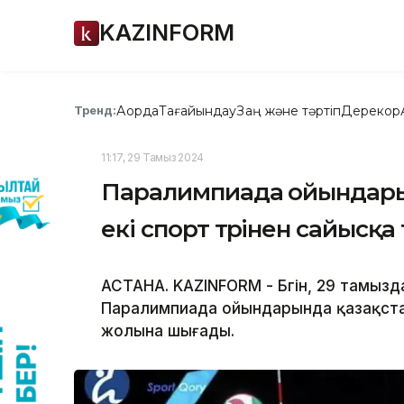
KAZINFORM
Ақорда
Тағайындау
Заң және тәртіп
Дерекқор
Тренд:
11:17, 29 Тамыз 2024
Паралимпиада ойындары-2
екі спорт түрінен сайысқа 
АСТАНА. KAZINFORM - Бүгін, 29 тамыз
Паралимпиада ойындарында қазақста
жолына шығады.