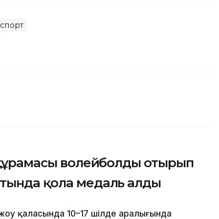
спорт
н құрамасы волейболды отырып
тында қола медаль алды
жоу қаласында 10–17 шілде аралығында