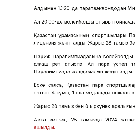
Алдымен 13:20-да паратаэквондодан Ми
Ал 20:00-де волейболды отырып ойнаудан
Қазақстан құрамасының спортшылары П
лицензия жеңіп алды. Жарыс 28 тамыз бе
Париж Паралимпиадасына волейболды о
алғаш рет қатыспақ. Ал пара үстел т
Паралимпиада жолдамасын жеңіп алды.
Еске салсақ, Қазақстан пара спортшы
алтын, 4 күміс, 1 қола медальды олжалағ
Жарыс 28 тамыз бен 8 қыркүйек аралығын
Айта кетсек, 28 тамызда 2024 жыл
ашылды.