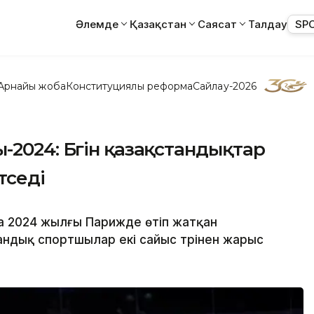
Әлемде
Қазақстан
Саясат
Талдау
SP
Арнайы жоба
Конституциялық реформа
Сайлау-2026
024: Бүгін қазақстандықтар
түседі
да 2024 жылғы Парижде өтіп жатқан
ндық спортшылар екі сайыс түрінен жарыс