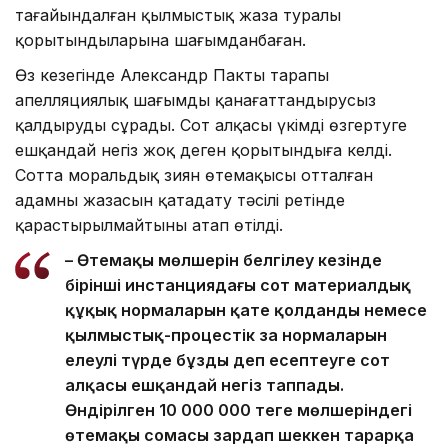
тағайындалған қылмыстық жаза туралы
қорытындыларына шағымданбаған.
Өз кезегінде Александр Пактың тарапы
апелляциялық шағымды қанағаттандырусыз
қалдыруды сұрады. Сот алқасы үкімді өзгертуге
ешқандай негіз жоқ деген қорытындыға келді.
Сотта моральдық зиян өтемақысы отталған
адамның жазасын қатаңдату тәсілі ретінде
қарастырылмайтыны атап өтілді.
– Өтемақы мөлшерін белгілеу кезінде
бірінші инстанциядағы сот материалдық
құқық нормаларын қате қолданды немесе
қылмыстық-процестік заң нормаларын
елеулі түрде бұзды деп есептеуге сот
алқасы ешқандай негіз таппады.
Өндірілген 10 000 000 теңге мөлшеріндегі
өтемақы сомасы зардап шеккен тарарқа