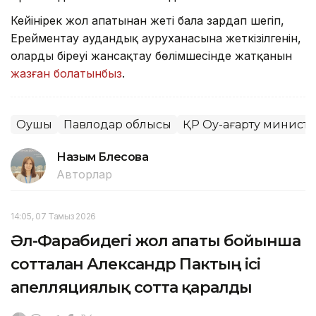
Кейінірек жол апатынан жеті бала зардап шегіп,
Ерейментау аудандық ауруханасына жеткізілгенін,
олардың біреуі жансақтау бөлімшесінде жатқанын
жазған болатынбыз
.
Оқушы
Павлодар облысы
ҚР Оқу-ағарту министр
Назым Бөлесова
Авторлар
14:05, 07 Тамыз 2026
Әл-Фарабидегі жол апаты бойынша
сотталған Александр Пактың ісі
апелляциялық сотта қаралды