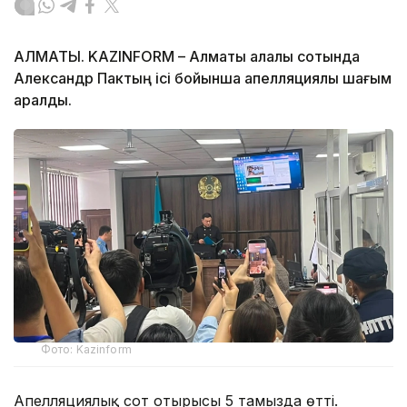
АЛМАТЫ. KAZINFORM – Алматы қалалық сотында
Александр Пактың ісі бойынша апелляциялық шағым
қаралды.
Фото: Kazinform
Апелляциялық сот отырысы 5 тамызда өтті.