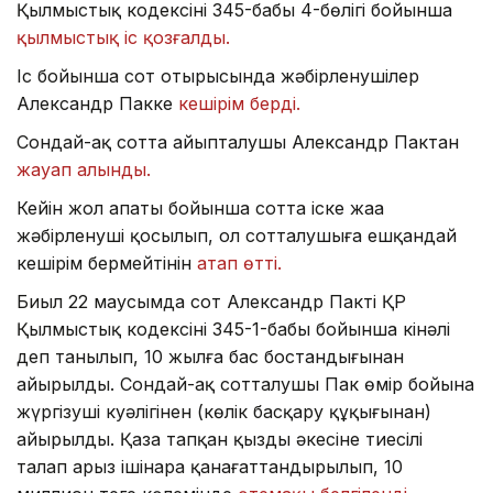
Қылмыстық кодексінің 345-бабы 4-бөлігі бойынша
қылмыстық іс қозғалды.
Іс бойынша сот отырысында жәбірленушілер
Александр Пакке
кешірім берді.
Сондай-ақ сотта айыпталушы Александр Пактан
жауап алынды.
Кейін жол апаты бойынша сотта іске жаңа
жәбірленуші қосылып, ол сотталушыға ешқандай
кешірім бермейтінін
атап өтті.
Биыл 22 маусымда сот Александр Пакті ҚР
Қылмыстық кодексінің 345-1-бабы бойынша кінәлі
деп танылып, 10 жылға бас бостандығынан
айырылды⁠. Сондай-ақ сотталушы Пак өмір бойына
жүргізуші куәлігінен (көлік басқару құқығынан)
айырылды. Қаза тапқан қыздың әкесіне тиесілі
талап арыз ішінара қанағаттандырылып, 10