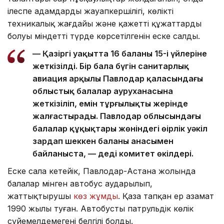
ілеспе адамдардың жауапкершілігі, көліктің
техникалық жағдайы және қажетті құжаттардың
болуы міндетті түрде көрсетілгенін еске салды.
— Қазіргі уақытта 16 баланың 15-і үйлеріне
жеткізілді. Бір бала бүгін санитарлық
авиация арқылы Павлодар қаласындағы
облыстық балалар ауруханасына
жеткізіліп, емін тұрғылықты жерінде
жалғастырады. Павлодар облысындағы
балалар құқықтары жөніндегі өңірлік уәкіл
зардап шеккен баланың анасымен
байланыста, — деді комитет өкілдері.
Еске сала кетейік, Павлодар-Астана жолында
балалар мінген автобус аударылып,
жаттықтырушы
көз жұмды
. Қаза тапқан ер азамат
1990 жылы туған. Автобусты патрульдік көлік
сүйемелдемегені белгілі болды.