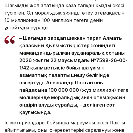
Шағымды жол апатында қаза тапқан қыздың әкесі
түсірген. Ол моральдық зиянды өтеу өтемақысын
10 миллионнан 100 миллион теңгеге дейін
ұлғайтуды сұрады.
– Шағымда зардап шеккен тарап Алматы
қаласының Қылмыстық істер жөніндегі
мамандандырылған ауданаралық сотының
2026 жылғы 22 маусымдағы №7598-26-00-
1/42 қылмыстық іс бойынша үкімін
азаматтық талапты шешу бөлігінде
өзгертуді, Александр Пактан оның
пайдасына 100 000 000 (жүз миллион) теңге
мөлшерінде моральдық зиян өтемақысын
өндіріп алуды сұрайды, – делінген сот
қаулысында.
Іс материалдары бойынша марқұмның әкесі Пактың
айыптылығы, оның іс-әрекеттерінің саралануы және