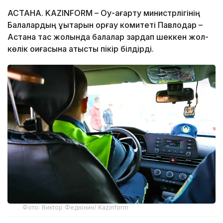
АСТАНА. KAZINFORM – Оқу-ағарту министрлігінің
Балалардың құқықтарын қорғау комитеті Павлодар –
Астана тас жолында балалар зардап шеккен жол-
көлік оқиғасына қатысты пікір білдірді.
Фото: Виктор Федюнин/ Kazinform