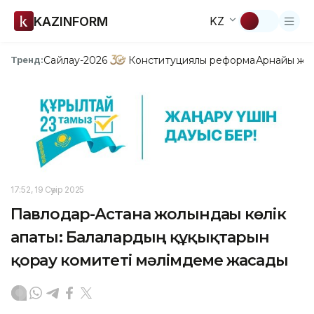
KAZINFORM
KZ
Сайлау-2026
Конституциялық реформа
Арнайы жо
Тренд:
17:52, 19 Сәуір 2025
Павлодар-Астана жолындағы көлік
апаты: Балалардың құқықтарын
қорғау комитеті мәлімдеме жасады