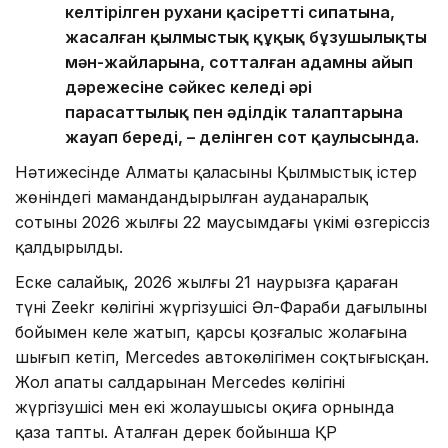
келтірілген рухани қасіреттің сипатына,
жасалған қылмыстық құқық бұзушылықтың
мән-жайларына, сотталған адамның айып
дәрежесіне сәйкес келеді әрі
парасаттылық пен әділдік талаптарына
жауап береді, – делінген сот қаулысында.
Нәтижесінде Алматы қаласының Қылмыстық істер
жөніндегі мамандандырылған ауданаралық
сотының 2026 жылғы 22 маусымдағы үкімі өзгеріссіз
қалдырылды.
Еске салайық, 2026 жылғы 21 наурызға қараған
түні Zeekr көлігінің жүргізушісі Әл-Фараби даңғылының
бойымен келе жатып, қарсы қозғалыс жолағына
шығып кетіп, Mercedes автокөлігімен соқтығысқан.
Жол апаты салдарынан Mercedes көлігінің
жүргізушісі мен екі жолаушысы оқиға орнында
қаза тапты. Аталған дерек бойынша ҚР