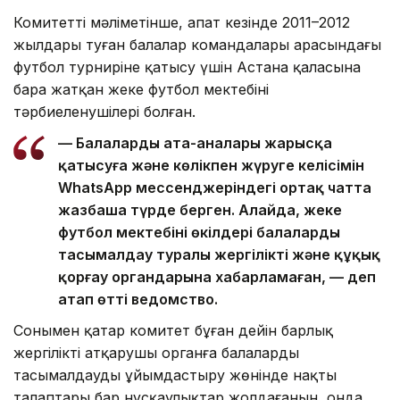
Комитеттің мәліметінше, апат кезінде 2011–2012
жылдары туған балалар командалары арасындағы
футбол турниріне қатысу үшін Астана қаласына
бара жатқан жеке футбол мектебінің
тәрбиеленушілері болған.
— Балалардың ата-аналары жарысқа
қатысуға және көлікпен жүруге келісімін
WhatsApp мессенджеріндегі ортақ чатта
жазбаша түрде берген. Алайда, жеке
футбол мектебінің өкілдері балаларды
тасымалдау туралы жергілікті және құқық
қорғау органдарына хабарламаған, — деп
атап өтті ведомство.
Сонымен қатар комитет бұған дейін барлық
жергілікті атқарушы органға балаларды
тасымалдауды ұйымдастыру жөнінде нақты
талаптары бар нұсқаулықтар жолдағанын, онда