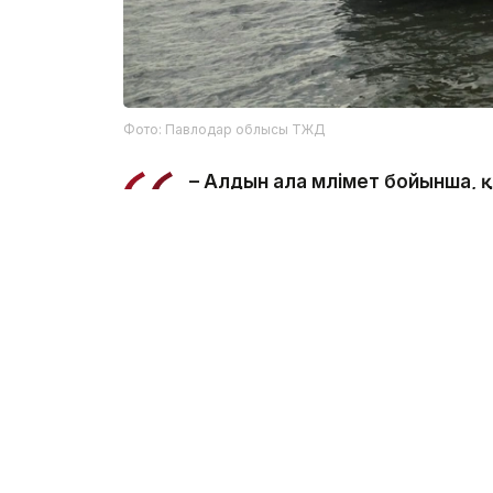
Фото: Павлодар облысы ТЖД
– Алдын ала мәлімет бойынша,
салынған жерде суға түсу кезі
ведомстводан.
Құтқарушылар Қаныш Сәтбаев атындағы к
болып табылатынын және онда шомылуға 