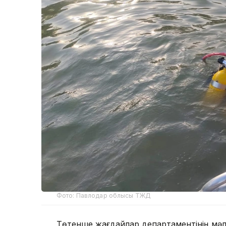
Фото: Павлодар облысы ТЖД
Төтенше жағдайлар департаментінің мәлі