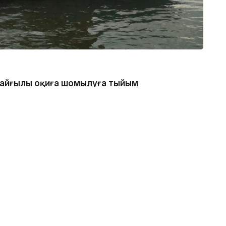
 қайғылы оқиға шомылуға тыйым
нде болған, - деп хабарлады
аналдың техникалық гидротехникалық нысан
қатаң тыйым салынғанын ескертеді.