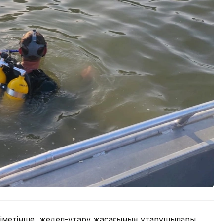
метінше, жедел-құтқару жасағының құтқарушылары