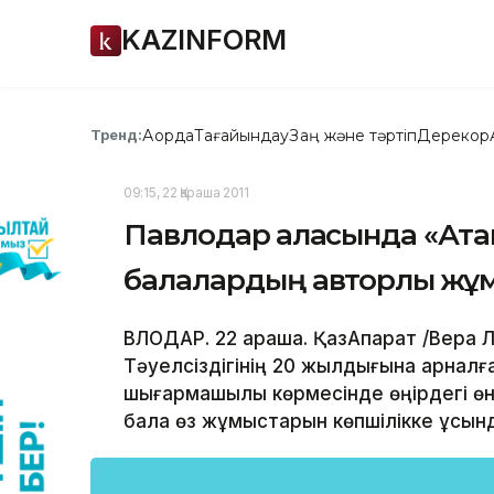
KAZINFORM
Ақорда
Тағайындау
Заң және тәртіп
Дерекқор
Тренд:
09:15, 22 Қараша 2011
Павлодар қаласында «Ат
балалардың авторлық ж
ВЛОДАР. 22 қараша. ҚазАқпарат /Вера 
Тәуелсіздігінің 20 жылдығына арналғ
шығармашылық көрмесінде өңірдегі өн
бала өз жұмыстарын көпшілікке ұсынд