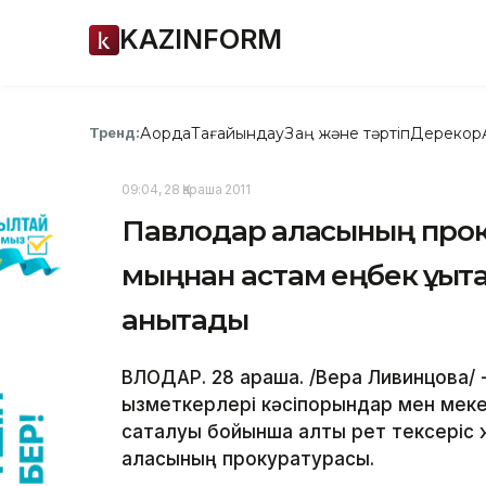
KAZINFORM
Ақорда
Тағайындау
Заң және тәртіп
Дерекқор
Тренд:
09:04, 28 Қараша 2011
Павлодар қаласының прок
мыңнан астам еңбек құқы
анықтады
ВЛОДАР. 28 қараша. /Вера Ливинцова/
қызметкерлері кәсіпорындар мен мек
сақталуы бойынша алты рет тексеріс 
қаласының прокуратурасы.