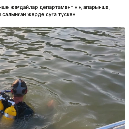
нше жағдайлар департаментінің ақпарынша,
салынған жерде суға түскен.