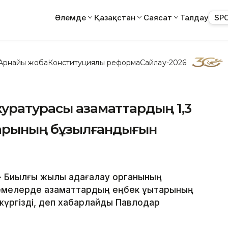
Әлемде
Қазақстан
Саясат
Талдау
SP
Арнайы жоба
Конституциялық реформа
Сайлау-2026
уратурасы азаматтардың 1,3
қтарының бұзылғандығын
 - Биылғы жылы қадағалау органының
емелерде азаматтардың еңбек құқықтарының
жүргізді, деп хабарлайды Павлодар