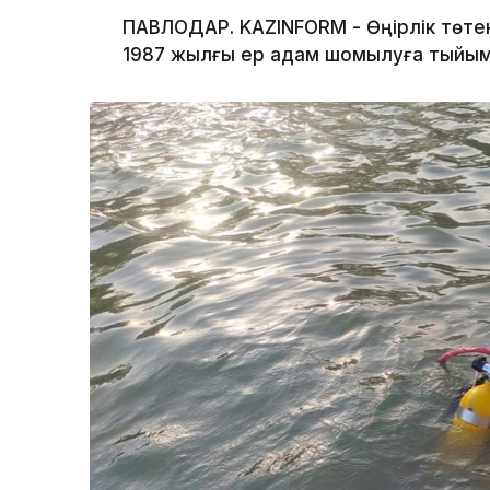
ПАВЛОДАР. KAZINFORM - Өңірлік төте
1987 жылғы ер адам шомылуға тыйым 