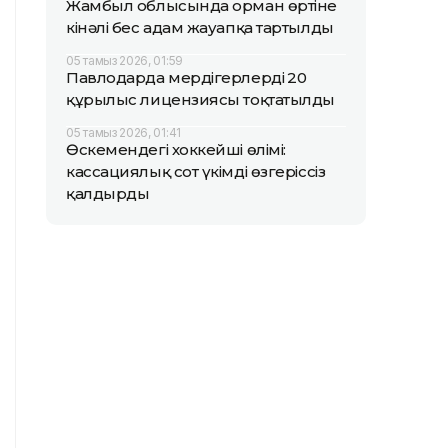
Жамбыл облысында орман өртіне
кінәлі бес адам жауапқа тартылды
05 тамыз 2026, 01:59
Павлодарда мердігерлердің 20
құрылыс лицензиясы тоқтатылды
05 тамыз 2026, 01:41
Өскемендегі хоккейші өлімі:
кассациялық сот үкімді өзгеріссіз
қалдырды