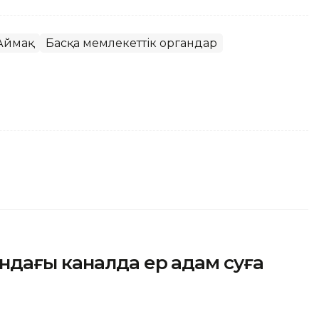
Аймақ
Басқа мемлекеттік органдар
ндағы каналда ер адам суға