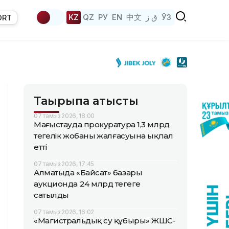
KZ
QZ
РУ
EN
中文
ق ز
ЎЗ
ORT
Тақырыпқа қатысты
07 тамыз 2026, 18:00
Маңғыстауда прокуратура 1,3 млрд
теңгелік жобаның жалғасуына ықпал
етті
07 тамыз 2026, 17:45
Алматыда «Байсат» базары
аукционда 24 млрд теңгеге
сатылды
07 тамыз 2026, 16:02
«Магистральдық су құбыры» ЖШС-