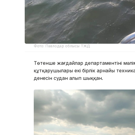
Фото: Павлодар облысы ТЖД
Төтенше жағдайлар департаментінің мәлі
құтқарушылары екі бірлік арнайы техник
денесін судан алып шыққан.