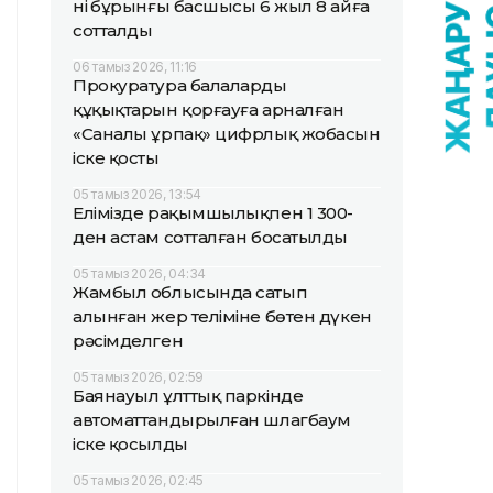
нің бұрынғы басшысы 6 жыл 8 айға
сотталды
06 тамыз 2026, 11:16
Прокуратура балалардың
құқықтарын қорғауға арналған
«Саналы ұрпақ» цифрлық жобасын
іске қосты
05 тамыз 2026, 13:54
Елімізде рақымшылықпен 1 300-
ден астам сотталған босатылды
05 тамыз 2026, 04:34
Жамбыл облысында сатып
алынған жер теліміне бөтен дүкен
рәсімделген
05 тамыз 2026, 02:59
Баянауыл ұлттық паркінде
автоматтандырылған шлагбаум
іске қосылды
05 тамыз 2026, 02:45