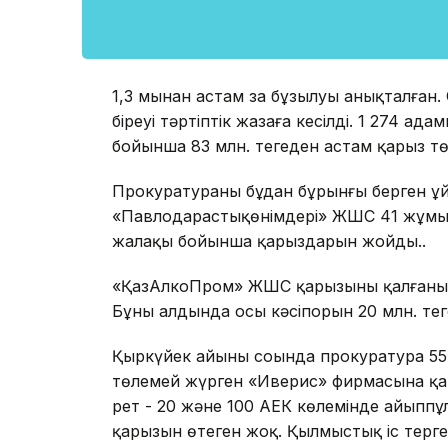
1,3 мыңнан астам заң бұзылуы анықталған.
біреуі тәртіптік жазаға кесілді. 1 274 а
бойынша 83 млн. теңгеден астам қарыз тө
Прокуратураның бұдан бұрынғы берген 
«Павлодарастықөнімдері» ЖШС 41 жұмыск
жалақы бойынша қарыздарын жойды..
«ҚазАлкоПром» ЖШС қарызының қалғаны - 
Бұның алдында осы кәсіпорын 20 млн. тең
Қыркүйек айының соңында прокуратура 55
төлемей жүрген «Иверис» фирмасына қат
рет - 20 және 100 АЕК көлемінде айыппұл 
қарызын өтеген жоқ. Қылмыстық іс тергеу