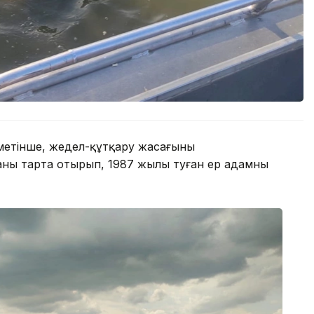
метінше, жедел-құтқару жасағының
аны тарта отырып, 1987 жылы туған ер адамның