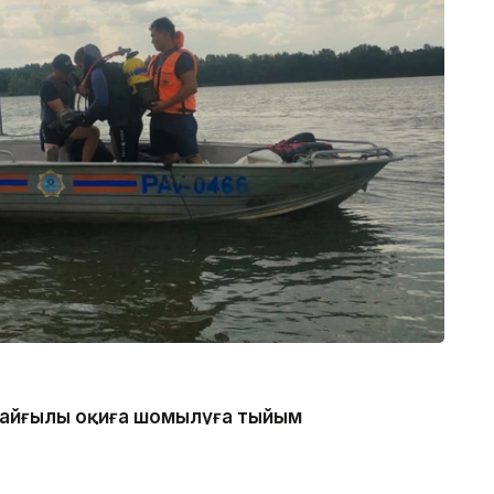
 қайғылы оқиға шомылуға тыйым
нде болған, - деп хабарлады