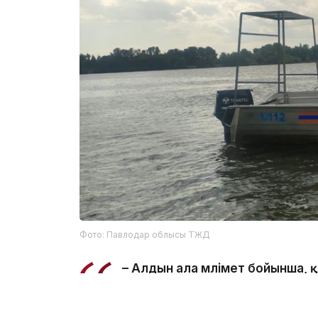
Фото: Павлодар облысы ТЖД
– Алдын ала мәлімет бойынша,
салынған жерде суға түсу кезі
ведомстводан.