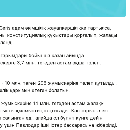
 Сегіз адам әкімшілік жауапкершілікке тартылса,
дамның конституциялық құқықтары қорғалып, жалақы
ленді.
ұйғарымдары бойынша қазан айында
ерге 3,7 млн. теңгеден астам ақша төлеп,
10 млн. теңгені 296 жұмыскеріне төлеп құтылды.
гелік қарызын өтеген болатын.
 жұмыскеріне 14 млн. теңгеден астам жалақы
ысты қылмыстық іс қозғады. Кәсіпорынға екі
салынған еді, алайда ол бүгінгі күнге дейін
 үшін Павлодар ішкі істер басқарасына жіберілді.