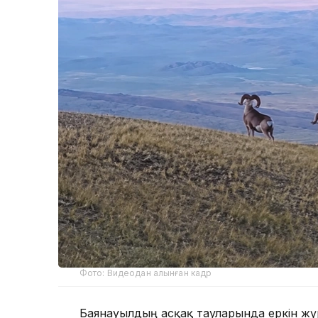
Фото: Видеодан алынған кадр
Баянауылдың асқақ тауларында еркін жүр