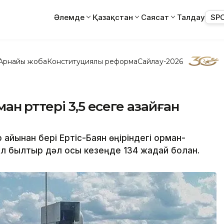
Әлемде
Қазақстан
Саясат
Талдау
SP
Арнайы жоба
Конституциялық реформа
Сайлау-2026
 өрттері 3,5 есеге азайған
айынан бері Ертіс-Баян өңіріндегі орман-
Ал былтыр дәл осы кезеңде 134 жағдай болған.