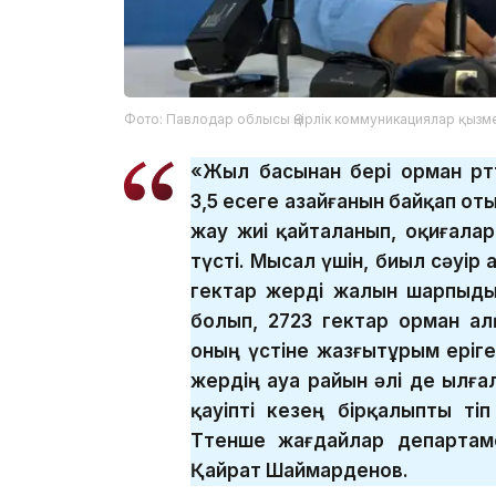
Фото: Павлодар облысы Өңірлік коммуникациялар қызме
«Жыл басынан бері орман өр
3,5 есеге азайғанын байқап от
жау жиі қайталанып, оқиғалар 
түсті. Мысал үшін, биыл сәуір а
гектар жерді жалын шарпыды
болып, 2723 гектар орман алқ
оның үстіне жазғытұрым еріге
жердің ауа райын әлі де ылға
қауіпті кезең бірқалыпты өт
Төтенше жағдайлар департам
Қайрат Шаймарденов.