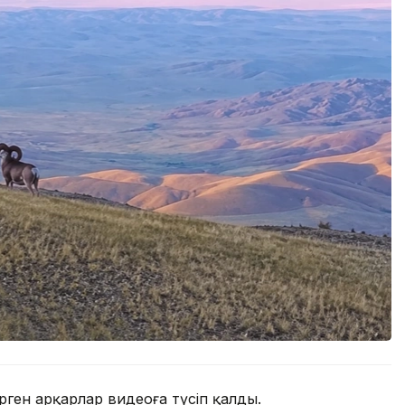
ген арқарлар видеоға түсіп қалды.