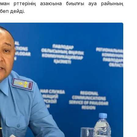
орман өрттерінің азаюына биылғы ауа райының
беп дейді.