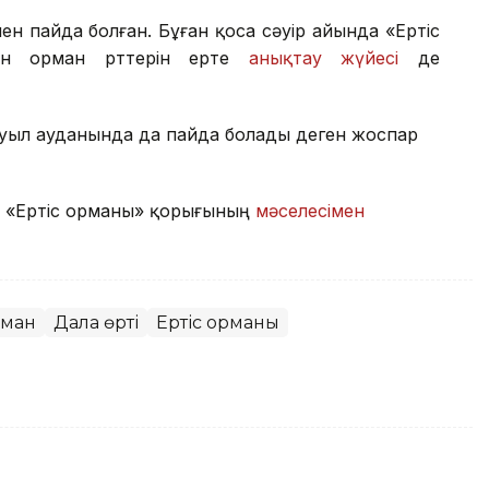
нен пайда болған. Бұған қоса сәуір айында «Ертіс
ан орман өрттерін ерте
анықтау жүйесі
де
уыл ауданында да пайда болады деген жоспар
ер «Ертіс орманы» қорығының
мәселесімен
ман
Дала өрті
Ертіс орманы