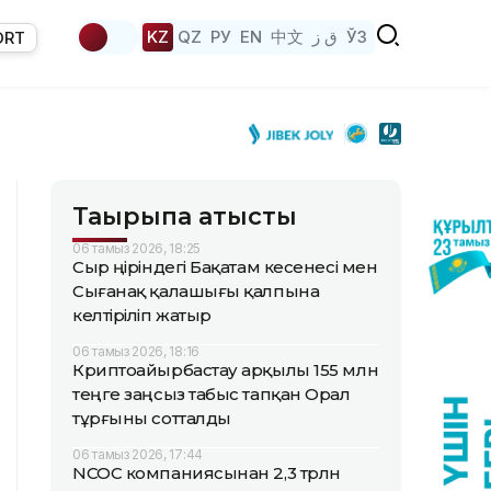
KZ
QZ
РУ
EN
中文
ق ز
ЎЗ
ORT
Тақырыпқа қатысты
06 тамыз 2026, 18:25
Сыр өңіріндегі Бақатам кесенесі мен
Сығанақ қалашығы қалпына
келтіріліп жатыр
06 тамыз 2026, 18:16
Криптоайырбастау арқылы 155 млн
теңге заңсыз табыс тапқан Орал
тұрғыны сотталды
06 тамыз 2026, 17:44
NCOC компаниясынан 2,3 трлн