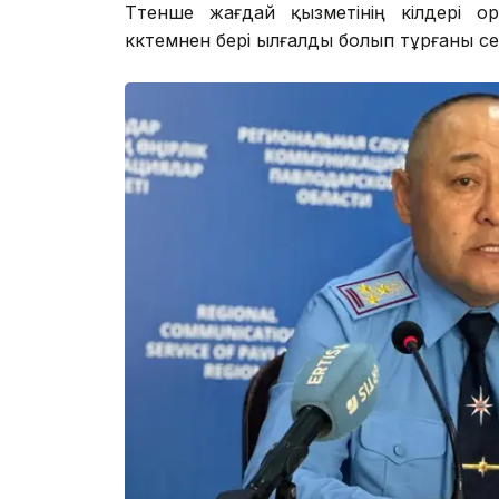
Төтенше жағдай қызметінің өкілдері 
көктемнен бері ылғалды болып тұрғаны се