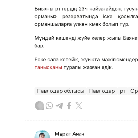
Биылғы өрттердің 23-і найзағайдың түсуі
орманы» резерватында іске қосылғ
орманшыларға үлкен көмек болып тұр.
Мұндай кешенді жүйе келер жылы Баяна
бар.
Еске сала кетейік, жуықта мәжілісменд
танысқаны
туралы жазған едік.
Павлодар облысы
Павлодар
Өрт
Ор
Мұрат Аяған