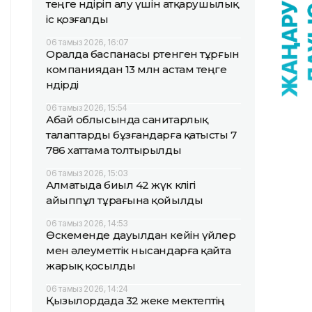
теңге өндіріп алу үшін атқарушылық
іс қозғалды
06 тамыз 2026, 16:07
Оралда баспанасы өртенген тұрғын
компаниядан 13 млн астам теңге
өндірді
06 тамыз 2026, 15:54
Абай облысында санитарлық
талаптарды бұзғандарға қатысты 7
786 хаттама толтырылды
06 тамыз 2026, 15:03
Алматыда биыл 42 жүк көлігі
айыппұл тұрағына қойылды
06 тамыз 2026, 14:53
Өскеменде дауылдан кейін үйлер
мен әлеуметтік нысандарға қайта
жарық қосылды
06 тамыз 2026, 14:24
Қызылордада 32 жеке мектептің