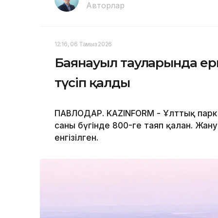
Авторлар
12:16, 06 Тамыз 2026
Баянауыл тауларында ер
түсіп қалды
ПАВЛОДАР. KAZINFORM - Ұлттық парк
саны бүгінде 800-ге таяп қалған. Жа
енгізілген.