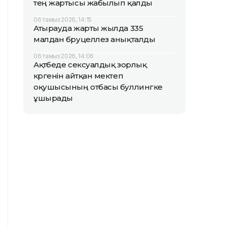
тең жартысы жабылып қалды
06 тамыз 2026, 14:15
Атырауда жарты жылда 335
малдан бруцеллез анықталды
06 тамыз 2026, 14:06
Ақтөбеде сексуалдық зорлық
көргенін айтқан мектеп
оқушысының отбасы буллингке
ұшырады