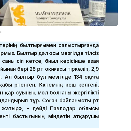
ті
ттерінің былтырғымен салыстырғанда
ырмыз. Былтыр дәл осы мезгілде тілсіз
саны өсіп кетсе, биыл керісінше азая
йынан бері 28 өрт оқиғасы тіркеліп, 2,9
. Ал былтыр бұл мезгілде 134 оқиға
абы өртенген. Көктемнің кеш келгені,
н қар суының мол болғаны жергілікті
лдандырып тұр. Соған байланысты өрт
іп жатыр», - дейді Павлодар облысы
енті бастығының міндетін атқарушы