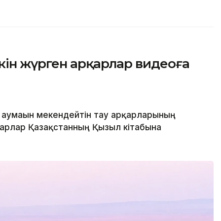
кін жүрген арқарлар видеоға
 аумағын мекендейтін тау арқарларының
нуарлар Қазақстанның Қызыл кітабына