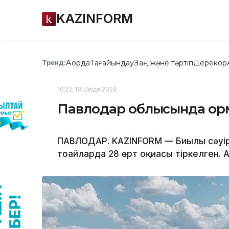
KAZINFORM
Ақорда
Тағайындау
Заң және тәртіп
Дерекқор
Тренд:
10:22, 18 Шілде 2024
Павлодар облысында орман
ПАВЛОДАР. KAZINFORM — Биылғы сәуір 
тоғайларда 28 өрт оқиғасы тіркелген. 