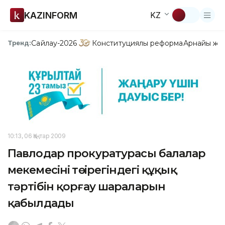
KAZINFORM
KZ
Сайлау-2026
Конституциялық реформа
Арнайы жо
Тренд:
10:13, 06 Қаңтар 2009
Павлодар прокуратурасы балалар
мекемесінің төңірегіндегі құқық
тәртібін қорғау шараларын
қабылдады