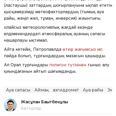
(ластаушы) заттардың шоғырлануына ықпал ететін
қысқамерзімді метеофакторлардың (тымық ауа
райы, жеңіл жел, тұман, инверсия) жиынтығы.
Қолайсыз метеорологиялық жағдай кезінде
елдімекендердегі атмосфералық ауаның сапасы
нашарлауы ықтимал.
Айта кетейік, Петропавлда
өткір жағымсыз иіс
пайда болып, тұрғындардың мазасын қашырды.
Ал Орал тұрғындары
полигон түтінінен
тыныс алу
қиындағанын айтып шағымданды.
Ауа сапасы
Аймақ
Қазгидромет
Ауа райы
Эко
Жасұлан Бақытбекұлы
Авторлар