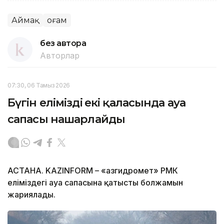
Аймақ
Қоғам
без автора
Авторлар
07:30, 06 Тамыз 2026
Бүгін еліміздің екі қаласында ауа
сапасы нашарлайды
АСТАНА. KAZINFORM – «Қазгидромет» РМК
еліміздегі ауа сапасына қатысты болжамын
жариялады.