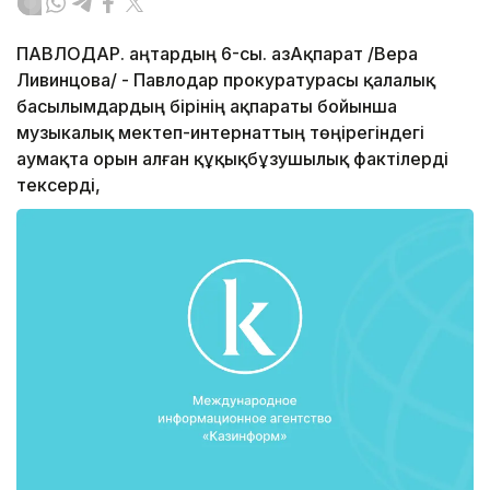
ПАВЛОДАР. Қаңтардың 6-сы. ҚазАқпарат /Вера
Ливинцова/ - Павлодар прокуратурасы қалалық
басылымдардың бірінің ақпараты бойынша
музыкалық мектеп-интернаттың төңірегіндегі
аумақта орын алған құқықбұзушылық фактілерді
тексерді,