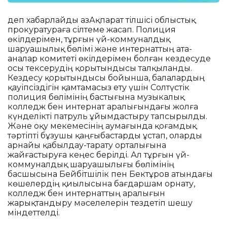
деп хабарлайды ҚазАқпарат тілшісі облыстық
прокуратураға сілтеме жасап. Полиция
өкілдерімен, тұрғын үй-коммуналдық
шаруашылық бөлімі және интернаттың ата-
аналар комитеті өкілдерімен болған кездесуде
осы тексерудің қорытындысы талқыланды.
Кездесу қорытындысы бойынша, балалардың
қауіпсіздігін қамтамасыз ету үшін Солтүстік
полиция бөлімінің бастығына музыкалық
колледж бен интернат аралығындағы жолға
күнделікті патруль ұйымдастыру тапсырылды.
Және оқу мекемесінің аумағында қоғамдық
тәртіпті бұзушы қаңғыбастарды ұстап, оларды
арнайы қабылдау-тарату орталығына
жайғастыруға кеңес берілді. Ал тұрғын үй-
коммуналдық шаруашылығы бөлімінің
басшысына Бейбітшілік пен Бектұров атындағы
көшелердің қиылысына бағдаршам орнату,
колледж бен интернаттың аралығын
жарықтандыру мәселелерін тездетіп шешу
міндеттелді.