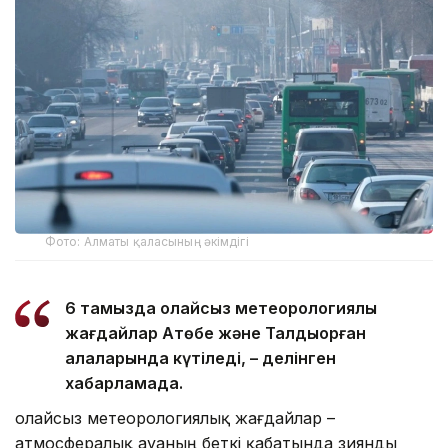
Фото: Алматы қаласының әкімдігі
6 тамызда қолайсыз метеорологиялық
жағдайлар Ақтөбе және Талдықорған
қалаларында күтіледі, – делінген
хабарламада.
Қолайсыз метеорологиялық жағдайлар –
атмосфералық ауаның беткі қабатында зиянды