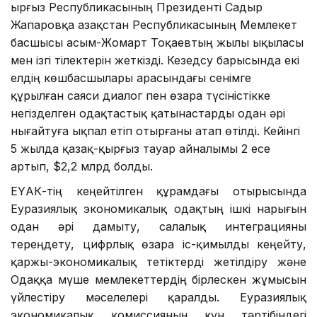
Қырғыз Республикасының Президенті Садыр
Жапаровқа Қазақстан Республикасының Мемлекет
басшысы Қасым-Жомарт Тоқаевтың жылы ықыласы
мен ізгі тілектерін жеткізді. Кезедсу барысында екі
елдің көшбасшылары арасындағы сенімге
құрылған саяси диалог пен өзара түсіністікке
негізделген одақтастық қатынастарды одан әрі
нығайтуға ықпал етіп отырғаны атап өтілді. Кейінгі
5 жылда қазақ-қырғыз тауар айналымы 2 есе
артып, $2,2 млрд болды.
ЕҮАК-тің кеңейтілген құрамдағы отырысында
Еуразиялық экономикалық одақтың ішкі нарығын
одан әрі дамыту, салалық интеграцияны
тереңдету, цифрлық өзара іс-қимылды кеңейту,
қаржы-экономикалық тетіктерді жетілдіру және
Одаққа мүше мемлекеттердің бірлескен жұмысын
үйлестіру мәселелері қаралды. Еуразиялық
экономикалық комиссияның күн тәртібіндегі