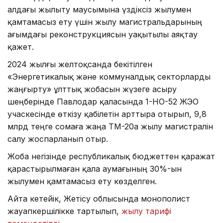
алдағы жылыту маусымына үздіксіз жылумен
қамтамасыз ету үшін жылу магистральдарының
ағымдағы реконструкциясын уақытылы аяқтау
қажет.
2024 жылғы желтоқсанда бекітілген
«Энергетикалық және коммуналдық секторларды
жаңғырту» ұлттық жобасын жүзеге асыру
шеңберінде Павлодар қаласында 1-НО-52 ЖЭО
учаскесінде өткізу қабілетін арттыра отырып, 9,8
млрд теңге сомаға жаңа ТМ-20а жылу магистралін
салу жоспарланып отыр.
Жоба негізінде республикалық бюджеттен қаражат
қарастырылмаған қала аумағының 30%-ын
жылумен қамтамасыз ету көзделген.
Айта кетейік, Жетісу облысында монополист
жауапкершілікке тартылып,
жылу тарифі