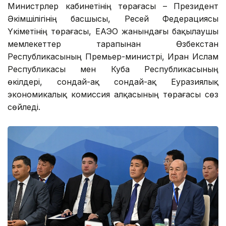
Министрлер кабинетінің төрағасы – Президент
Әкімшілігінің басшысы, Ресей Федерациясы
Үкіметінің төрағасы, ЕАЭО жанындағы бақылаушы
мемлекеттер тарапынан Өзбекстан
Республикасының Премьер-министрі, Иран Ислам
Республикасы мен Куба Республикасының
өкілдері, сондай-ақ сондай-ақ Еуразиялық
экономикалық комиссия алқасының төрағасы сөз
сөйледі.