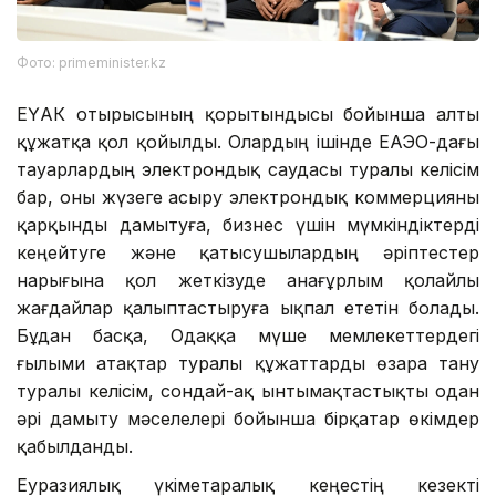
Фото: primeminister.kz
ЕҮАК отырысының қорытындысы бойынша алты
құжатқа қол қойылды. Олардың ішінде ЕАЭО-дағы
тауарлардың электрондық саудасы туралы келісім
бар, оны жүзеге асыру электрондық коммерцияны
қарқынды дамытуға, бизнес үшін мүмкіндіктерді
кеңейтуге және қатысушылардың әріптестер
нарығына қол жеткізуде анағұрлым қолайлы
жағдайлар қалыптастыруға ықпал ететін болады.
Бұдан басқа, Одаққа мүше мемлекеттердегі
ғылыми атақтар туралы құжаттарды өзара тану
туралы келісім, сондай-ақ ынтымақтастықты одан
әрі дамыту мәселелері бойынша бірқатар өкімдер
қабылданды.
Еуразиялық үкіметаралық кеңестің кезекті