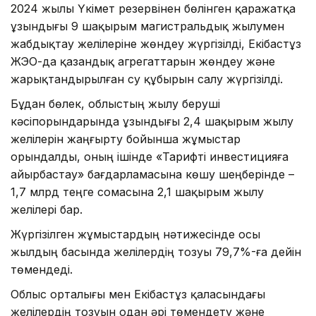
2024 жылы Үкімет резервінен бөлінген қаражатқа
ұзындығы 9 шақырым магистральдық жылумен
жабдықтау желілеріне жөндеу жүргізілді, Екібастұз
ЖЭО-да қазандық агрегаттарын жөндеу және
жарықтандырылған су құбырын салу жүргізілді.
Бұдан бөлек, облыстың жылу беруші
кәсіпорындарында ұзындығы 2,4 шақырым жылу
желілерін жаңғырту бойынша жұмыстар
орындалды, оның ішінде «Тарифті инвестицияға
айырбастау» бағдарламасына көшу шеңберінде –
1,7 млрд теңге сомасына 2,1 шақырым жылу
желілері бар.
Жүргізілген жұмыстардың нәтижесінде осы
жылдың басында желілердің тозуы 79,7%-ға дейін
төмендеді.
Облыс орталығы мен Екібастұз қаласындағы
желілердің тозуын одан әрі төмендету және