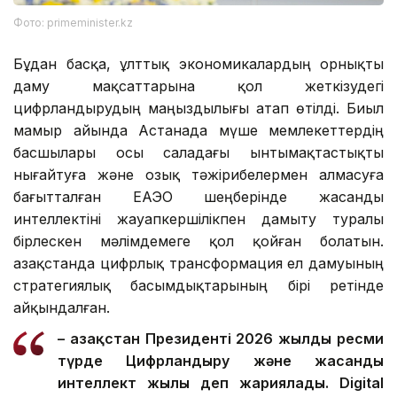
Фото: primeminister.kz
Бұдан басқа, ұлттық экономикалардың орнықты
даму мақсаттарына қол жеткізудегі
цифрландырудың маңыздылығы атап өтілді. Биыл
мамыр айында Астанада мүше мемлекеттердің
басшылары осы саладағы ынтымақтастықты
нығайтуға және озық тәжірибелермен алмасуға
бағытталған ЕАЭО шеңберінде жасанды
интеллектіні жауапкершілікпен дамыту туралы
бірлескен мәлімдемеге қол қойған болатын.
Қазақстанда цифрлық трансформация ел дамуының
стратегиялық басымдықтарының бірі ретінде
айқындалған.
– Қазақстан Президенті 2026 жылды ресми
түрде Цифрландыру және жасанды
интеллект жылы деп жариялады. Digital