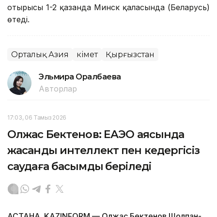
отырысы 1-2 қазанда Минск қаласында (Беларусь)
өтеді.
Орталық Азия
Үкімет
Қырғызстан
Эльмира Оралбаева
Авторлар
17:03, 06 Тамыз 2026
Олжас Бектенов: ЕАЭО аясында
жасанды интеллект пен кедергісіз
саудаға басымдық беріледі
АСТАНА. KAZINFORM — Олжас Бектенов Шолпан-