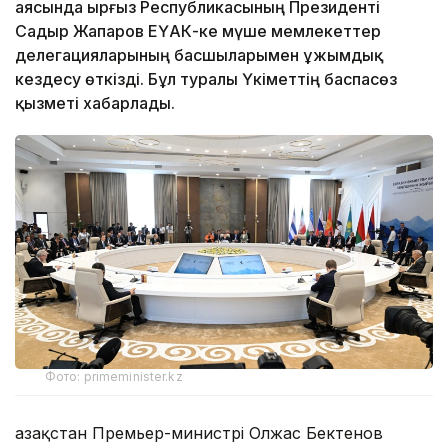
аясында Қырғыз Республикасының Президенті
Садыр Жапаров ЕҮАК-ке мүше мемлекеттер
делегацияларының басшыларымен ұжымдық
кездесу өткізді. Бұл туралы Үкіметтің баспасөз
қызметі хабарлады.
Фото: primeminister.kz
Қазақстан Премьер-министрі Олжас Бектенов