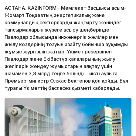
АСТАНА. KAZINFORM -
Мемлекет басшысы Қасым-
Жомарт Тоқаевтың энергетикалық және
коммуналдық секторларды жаңғырту жөніндегі
тапсырмаларын жүзеге асыру шеңберінде
Павлодар облысында инженерлік желілер мен
жылу көздерінің тозуын азайту бойынша ауқымды
жұмыс жүргізіліп жатыр. Үкімет резервінен
Павлодар және Екібастұз қалаларының жылу
желілерін жөндеу жұмыстарын аяқтау үшін
шамамен 3,8 млрд теңге бөлінді. Тиісті Қаулыға
Премьер-министр Олжас Бектенов қол қойды. Бұл
туралы Үкіметтің баспасөз қызметі хабарлады.