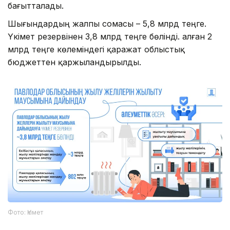
бағытталады.
Шығындардың жалпы сомасы – 5,8 млрд теңге.
Үкімет резервінен 3,8 млрд теңге бөлінді. Қалған 2
млрд теңге көлеміндегі қаражат облыстық
бюджеттен қаржыландырылды.
Фото: Үкімет