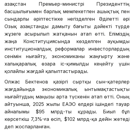
Қазақстан Премьер-министрі Президенттің
басшылығымен барлық мемлекетпен ашықтық пен
сындарлы әріптестікке негізделген Әділетті әрі
Озық Қазақстанды дамыту бағыты дәйекті түрде
жұзеге асырылып жатқанын атап өтті. Еліміздің
жаңа Конституциясында көзделген ауқымды
институционалдық реформалар инвесторлардың
сенімін нығайту, экономиканы жаңғырту және
халықаралық өзара іс-қимылды кеңейту үшін
қолайлы жағдай қалыптастырады.
Олжас Бектенов қазіргі сыртқы сын-қатерлер
жағдайында экономикалық ынтымақтастықты
нығайтудың маңызы арта түскенін атап өтті. Оның
айтуынша, 2025 жылы ЕАЭО елдері ішіндегі тауар
айналымы $95 млрд-ты құрады. Биыл бұл
көрсеткіш 7,3%-ға өсіп, $102 млрд-қа дейін жетеді
деп жоспарланған.