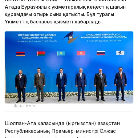
Атада Еуразиялық үкіметаралық кеңестің шағын
құрамдағы отырысына қатысты. Бұл туралы
Үкіметтің баспасөз қызметі хабарлады.
Фото: Үкімет
Шолпан-Ата қаласында (Қырғызстан) Қазақстан
Республикасының Премьер-министрі Олжас