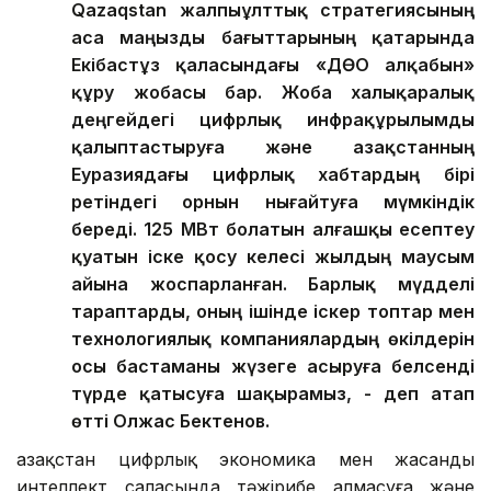
Qazaqstan жалпыұлттық стратегиясының
аса маңызды бағыттарының қатарында
Екібастұз қаласындағы «ДӨО алқабын»
құру жобасы бар. Жоба халықаралық
деңгейдегі цифрлық инфрақұрылымды
қалыптастыруға және Қазақстанның
Еуразиядағы цифрлық хабтардың бірі
ретіндегі орнын нығайтуға мүмкіндік
береді. 125 МВт болатын алғашқы есептеу
қуатын іске қосу келесі жылдың маусым
айына жоспарланған. Барлық мүдделі
тараптарды, оның ішінде іскер топтар мен
технологиялық компаниялардың өкілдерін
осы бастаманы жүзеге асыруға белсенді
түрде қатысуға шақырамыз, - деп атап
өтті Олжас Бектенов.
Қазақстан цифрлық экономика мен жасанды
интеллект саласында тәжірибе алмасуға және