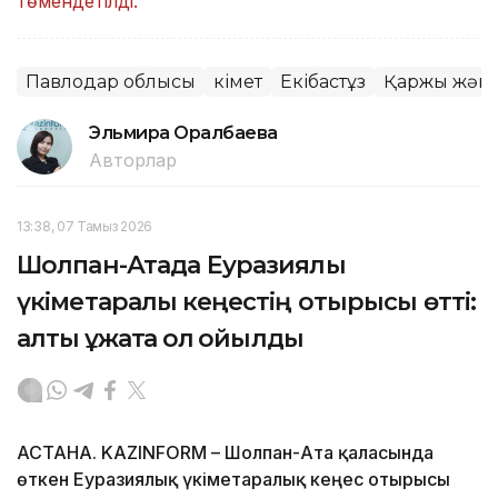
төмендетілді.
Павлодар облысы
Үкімет
Екібастұз
Қаржы жән
Эльмира Оралбаева
Авторлар
13:38, 07 Тамыз 2026
Шолпан-Атада Еуразиялық
үкіметаралық кеңестің отырысы өтті:
алты құжатқа қол қойылды
АСТАНА. KAZINFORM – Шолпан-Ата қаласында
өткен Еуразиялық үкіметаралық кеңес отырысы