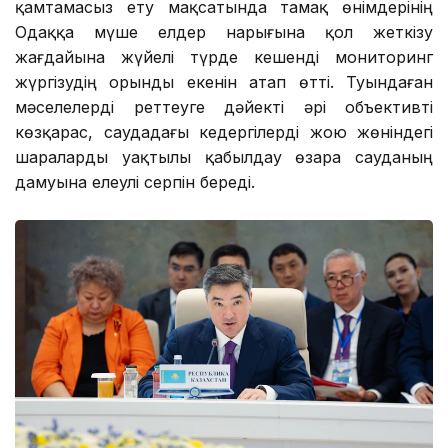
қамтамасыз ету мақсатында тамақ өнімдерінің
Одаққа мүше елдер нарығына қол жеткізу
жағдайына жүйелі түрде кешенді мониторинг
жүргізудің орынды екенін атап өтті. Туындаған
мәселелерді реттеуге дәйекті әрі объективті
көзқарас, саудадағы кедергілерді жою жөніндегі
шараларды уақтылы қабылдау өзара сауданың
дамуына елеулі серпін береді.