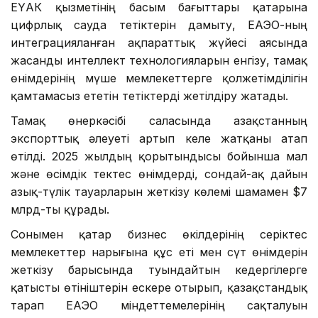
ЕҮАК қызметінің басым бағыттары қатарына
цифрлық сауда тетіктерін дамыту, ЕАЭО-ның
интеграцияланған ақпараттық жүйесі аясында
жасанды интеллект технологияларын енгізу, тамақ
өнімдерінің мүше мемлекеттерге қолжетімділігін
қамтамасыз ететін тетіктерді жетілдіру жатады.
Тамақ өнеркәсібі саласында Қазақстанның
экспорттық әлеуеті артып келе жатқаны атап
өтілді. 2025 жылдың қорытындысы бойынша мал
және өсімдік тектес өнімдерді, сондай-ақ дайын
азық-түлік тауарларын жеткізу көлемі шамамен $7
млрд-ты құрады.
Сонымен қатар бизнес өкілдерінің серіктес
мемлекеттер нарығына құс еті мен сүт өнімдерін
жеткізу барысында туындайтын кедергілерге
қатысты өтініштерін ескере отырып, қазақстандық
тарап ЕАЭО міндеттемелерінің сақталуын