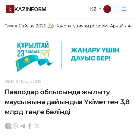
KAZINFORM
KZ
Сайлау-2026
Конституциялық реформа
Арнайы жо
Тренд:
08:45, 02 Шілде 2025
Павлодар облысында жылыту
маусымына дайындыққа Үкіметтен 3,8
млрд теңге бөлінді