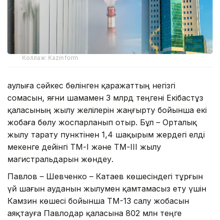
Коллаж: Kazinform
Қаулыға сәйкес бөлінген қаражаттың негізгі
сомасын, яғни шамамен 3 млрд теңгені Екібастұз
қаласының жылу желілерін жаңғырту бойынша екі
жобаға бөлу жоспарланып отыр. Бұл – Орталық
жылу тарату пунктінен 1,4 шақырым жердегі елді
мекенге дейінгі ТМ-I және ТМ-III жылу
магистральдарын жөндеу.
Павлов – Шевченко – Катаев көшесіндегі тұрғын
үй шағын ауданын жылумен қамтамасыз ету үшін
Камзин көшесі бойынша ТМ-13 салу жобасын
аяқтауға Павлодар қаласына 802 млн теңге