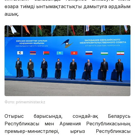
өзара тиімді ынтымақтастықты дамытуға әрдайым
ашық.
Фото: primeminister.kz
Отырыс барысында, сондай-ақ Беларусь
Республикасы мен Армения Республикасының
премьер-министрлері, Қырғыз Республикасы