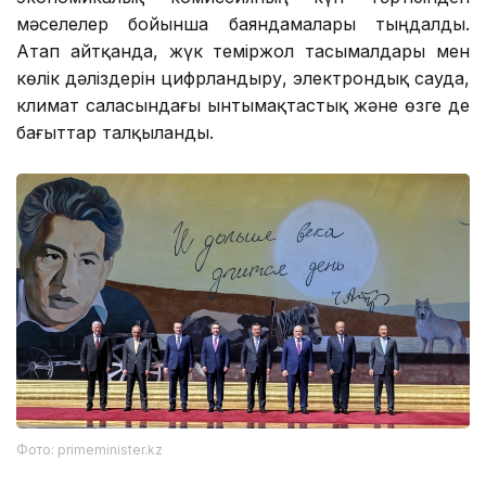
мәселелер бойынша баяндамалары тыңдалды.
Атап айтқанда, жүк теміржол тасымалдары мен
көлік дәліздерін цифрландыру, электрондық сауда,
климат саласындағы ынтымақтастық және өзге де
бағыттар талқыланды.
Фото: primeminister.kz