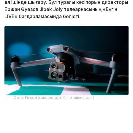
ел ішінде шығару. Бұл туралы кәсіпорын директоры
Ержан Әуезов Jibek Joly телеарнасының «Бүгін
LIVE» бағдарламасында бөлісті.
Фото: Ғылым және жоғары білім министрлігі
Ержан Әуезовтің айтуынша, кәсіпорын бұл бағытқа
Оңтүстік Кореядағы мамандандырылған көрмеден
кейін бет бұрған.