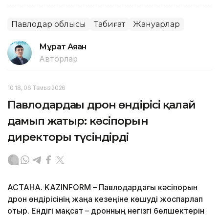
Павлодар облысы
Табиғат
Жануарлар
Мұрат Аяған
Авторлар
10:18, 06 Тамыз 2026
Павлодардағы дрон өндірісі қалай
дамып жатыр: кәсіпорын
директоры түсіндірді
АСТАНА. KAZINFORM – Павлодардағы кәсіпорын
дрон өндірісінің жаңа кезеңіне көшуді жоспарлап
отыр. Ендігі мақсат – дронның негізгі бөлшектерін