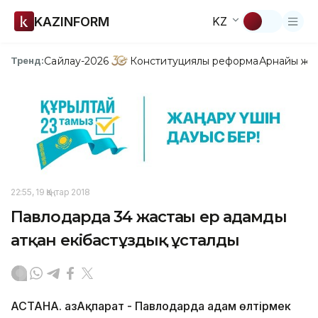
KAZINFORM
KZ
Сайлау-2026
Конституциялық реформа
Арнайы жо
Тренд:
22:55, 19 Қаңтар 2018
Павлодарда 34 жастағы ер адамды
атқан екібастұздық ұсталды
АСТАНА. ҚазАқпарат - Павлодарда адам өлтірмек