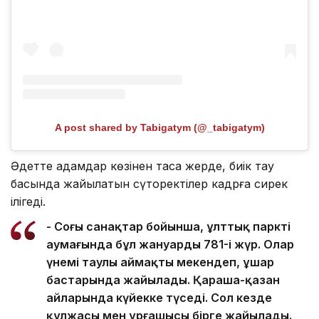
A post shared by Tabigatym (@_tabigatym)
Әдетте адамдар көзінен таса жерде, биік тау
басында жайылатын сүтқоректілер кадрға сирек
ілігеді.
- Соңғы санақтар бойынша, ұлттық парктің
аумағында бұл жануардың 781-і жүр. Олар
үнемі таулы аймақты мекендеп, ұшар
бастарында жайылады. Қараша-қазан
айларында күйекке түседі. Сол кезде
құлжасы мен ұрғашысы бірге жайылады.