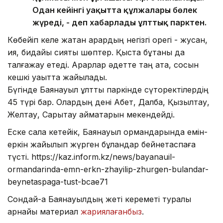
Одан кейінгі уақытта құлжалары бөлек
жүреді, - деп хабарлады ұлттық парктен.
Көбейіп келе жатқан арқардың негізгі қорегі - жусан,
қияқ, бидайық сияқты шөптер. Қыста бұтаны да
талғажау етеді. Арқарлар әдетте таң ата, сосын
кешкі уақытта жайылады.
Бүгінде Баянауыл ұлттық паркінде сүтқоректілердің
45 түрі бар. Олардың дені Ақбет, Далба, Қызылтау,
Желтау, Сарытау аймақтарын мекендейді.
Еске сала кетейік, Баянауыл ормандарында емін-
еркін жайылып жүрген бұландар бейнетаспаға
түсті. https://kaz.inform.kz/news/bayanauil-
ormandarinda-emn-erkn-zhayilip-zhurgen-bulandar-
beynetaspaga-tust-bcae71
Сондай-ақ Баянауылдың жеті кереметі туралы
арнайы материал
жариялағанбыз
.