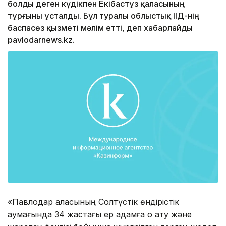
болды деген күдікпен Екібастұз қаласының
тұрғыны ұсталды. Бұл туралы облыстық ІІД-нің
баспасөз қызметі мәлім етті, деп хабарлайды
pavlodarnews.kz.
«Павлодар қаласының Солтүстік өндірістік
аумағында 34 жастағы ер адамға оқ ату және