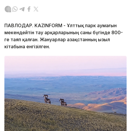
ПАВЛОДАР. KAZINFORM - Ұлттық парк аумағын
мекендейтін тау арқарларының саны бүгінде 800-
ге таяп қалған. Жануарлар Қазақстанның Қызыл
кітабына енгізілген.