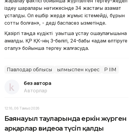
жаралау фактісі бойынша жүргізілген тергеу-жедел
іздеу шаралары нәтижесінде 34 жастағы азамат
ұсталды. Ол ешбір жерде жұмыс істемейді, бұрын
сотты болған», - деді баспасөз қызметінде.
Қазіргі таңда күдікті уақытша ұстау оқшаулағышына
қамалды. ҚР ҚК-нің 3-бөлігі, 24-бабы «адам өлтіруге
оқталу» бойынша тергеу жалғасуда.
Павлодар облысы
Қылмыспен күрес
ҚР ІІМ
без автора
Авторлар
12:16, 06 Тамыз 2026
Баянауыл тауларында еркін жүрген
арқарлар видеоға түсіп қалды