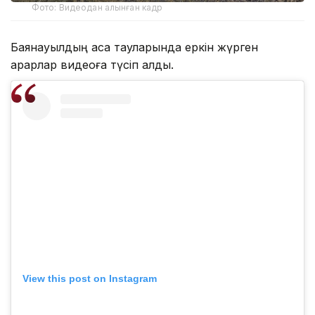
Фото: Видеодан алынған кадр
Баянауылдың асқақ тауларында еркін жүрген
арқарлар видеоға түсіп қалды.
View this post on Instagram