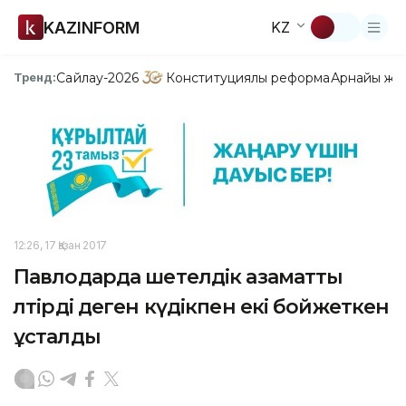
KAZINFORM
KZ
Сайлау-2026
Конституциялық реформа
Арнайы жо
Тренд:
12:26, 17 Қазан 2017
Павлодарда шетелдік азаматты
өлтірді деген күдікпен екі бойжеткен
ұсталды