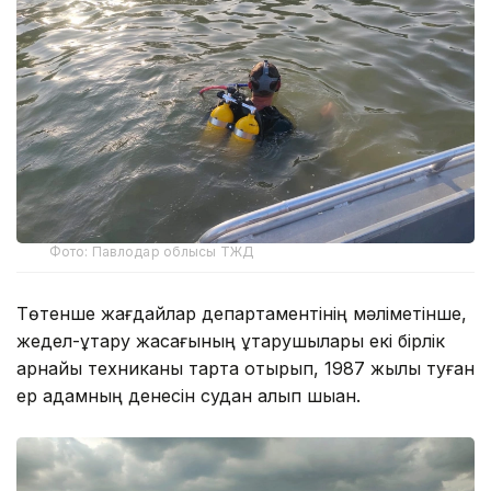
Фото: Павлодар облысы ТЖД
Төтенше жағдайлар департаментінің мәліметінше,
жедел-құтқару жасағының құтқарушылары екі бірлік
арнайы техниканы тарта отырып, 1987 жылы туған
ер адамның денесін судан алып шыққан.