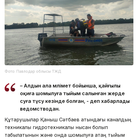
Фото: Павлодар облысы ТЖД
– Алдын ала мәлімет бойынша, қайғылы
оқиға шомылуға тыйым салынған жерде
суға түсу кезінде болған, - деп хабарлады
ведомстводан.
Құтқарушылар Қаныш Сәтбаев атындағы каналдың
техникалық гидротехникалық нысан болып
табылатынын және онда шомылуға қатаң тыйым