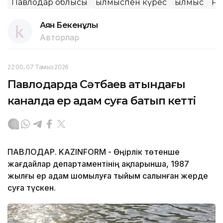
Павлодар облысы
Қылмыспен күрес
Қылмыс
ҚР 
Аян Бекенұлы
Авторлар
22:00, 07 Тамыз 2026
Павлодарда Сәтбаев атындағы
каналда ер адам суға батып кетті
ПАВЛОДАР. KAZINFORM - Өңірлік төтенше
жағдайлар департаментінің ақпарынша, 1987
жылғы ер адам шомылуға тыйым салынған жерде
суға түскен.