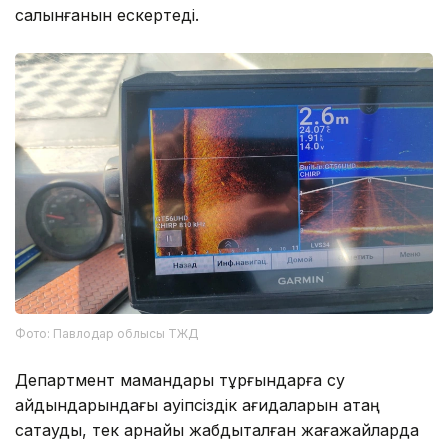
салынғанын ескертеді.
Фото: Павлодар облысы ТЖД
Департмент мамандары тұрғындарға су
айдындарындағы қауіпсіздік қағидаларын қатаң
сақтауды, тек арнайы жабдықталған жағажайларда