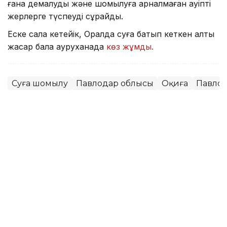
ғана демалуды және шомылуға арналмаған қауіпті
жерлерге түспеуді сұрайды.
Еске сала кетейік, Оралда суға батып кеткен алты
жасар бала ауруханада
көз жұмды.
Суға шомылу
Павлодар облысы
Оқиға
Павло
Мұрат Аяған
Авторлар
12:16, 06 Тамыз 2026
Баянауыл тауларында еркін жүрген
арқарлар видеоға түсіп қалды