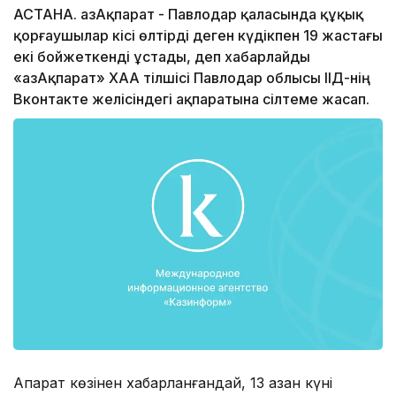
АСТАНА. ҚазАқпарат - Павлодар қаласында құқық
қорғаушылар кісі өлтірді деген күдікпен 19 жастағы
екі бойжеткенді ұстады, деп хабарлайды
«ҚазАқпарат» ХАА тілшісі Павлодар облысы ІІД-нің
Вконтакте желісіндегі ақпаратына сілтеме жасап.
Ақпарат көзінен хабарланғандай, 13 қазан күні