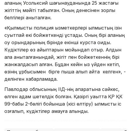
қаланың Усольксий шағынауданында 25 жастағы
жігіттің мәйіті табылған. Оның денесінен зорлық
белгілері анықталған.
«Қылмыстық полиция қызметкерлері қылмыстың ізін
суытпай екі бойжеткенді ұстады. Оның бірі қаланың
оқу орындарының бірінде екінші курста оқиды.
Күдіктілер өз айыптарын мойындап отыр. Алдын
ала анықталғанындай, жігіт пен бойжеткеннің бірі
жанжалдасып қалған. Бұдан кейін қыз үйден кетіп,
өзінің құрбысымен бірге пышақ алып қайта келген», -
делінген хабарламада.
Павлодар облысының ІІД-нің ақпаратына сәйкес,
өлген адам шетелдік болған. Қазіргі уақытта ҚР ҚК
99-бабы 2-бөлігі бойынша (кісі өлтіру) қылмыстық іс
қозғалып, күдіктілер қамауға алынды.