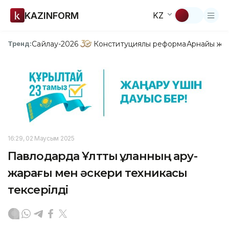
KAZINFORM
KZ
Сайлау-2026
Конституциялық реформа
Арнайы жо
Тренд:
16:29, 02 Маусым 2025
Павлодарда Ұлттық ұланның қару-
жарағы мен әскери техникасы
тексерілді