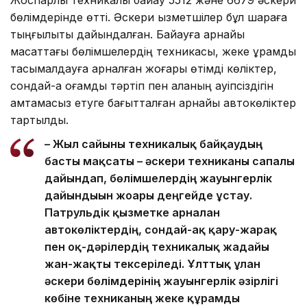
бөлімдерінде өтті. Әскери қызметшілер бұл шараға
тыңғылықты дайындалған. Байқауға арнайы
мақсаттағы бөлімшелердің техникасы, жеке құрамды
тасымалдауға арналған жоғары өтімді көліктер,
сондай-ақ қоғамдық тәртіп пен қаланың қауіпсіздігін
қамтамасыз етуге бағытталған арнайы автокөліктер
тартылды.
– Жыл сайынғы техникалық байқаудың
басты мақсаты – әскери техниканы сапалы
дайындап, бөлімшелердің жауынгерлік
дайындығын жоғарғы деңгейде ұстау.
Патрульдік қызметке арналған
автокөліктердің, сондай-ақ қару-жарақ
пен оқ-дәрілердің техникалық жағдайы
жан-жақты тексеріледі. Ұлттық ұлан
әскери бөлімдерінің жауынгерлік әзірлігі
көбіне техниканың жеке құрамды