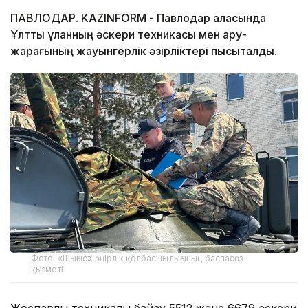
ПАВЛОДАР. KAZINFORM - Павлодар қаласында
Ұлттық ұланның әскери техникасы мен қару-
жарағының жауынгерлік әзірліктері пысықталды.
Фото: «Шығыс» өңірлік қолбасшылығының баспасөз
қызметі
Жоспарлы техникалық байқау 5512 және 6679 әскери