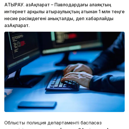
АТЫРАУ. ҚазАқпарат – Павлодардағы алаяқтың
интернет арқылы атыраулықтың атынан 1 млн теңге
несие рәсімдегені анықталды, деп хабарлайды
ҚазАқпарат.
Облыстық полиция департаменті баспасөз