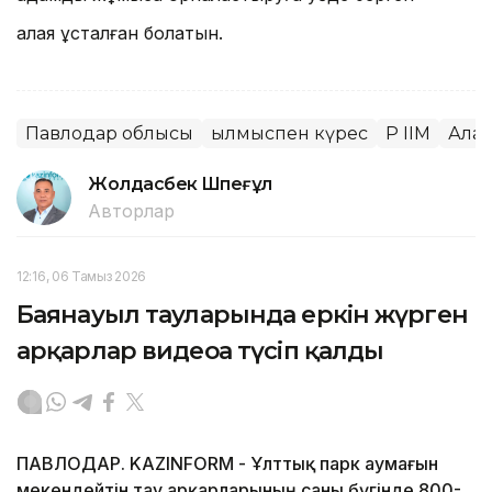
алаяқ ұсталған болатын.
Павлодар облысы
Қылмыспен күрес
ҚР ІІМ
Алая
Жолдасбек Шөпеғұл
Авторлар
12:16, 06 Тамыз 2026
Баянауыл тауларында еркін жүрген
арқарлар видеоға түсіп қалды
ПАВЛОДАР. KAZINFORM - Ұлттық парк аумағын
мекендейтін тау арқарларының саны бүгінде 800-