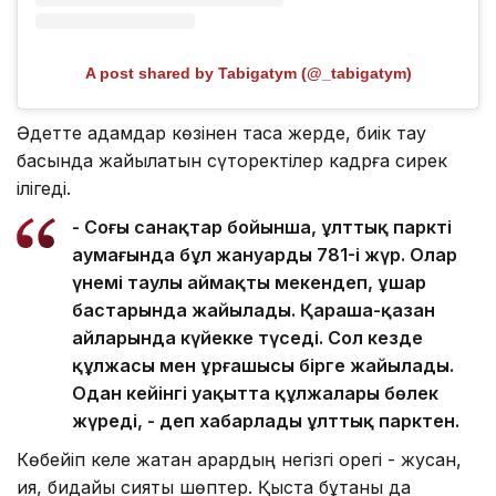
A post shared by Tabigatym (@_tabigatym)
Әдетте адамдар көзінен таса жерде, биік тау
басында жайылатын сүтқоректілер кадрға сирек
ілігеді.
- Соңғы санақтар бойынша, ұлттық парктің
аумағында бұл жануардың 781-і жүр. Олар
үнемі таулы аймақты мекендеп, ұшар
бастарында жайылады. Қараша-қазан
айларында күйекке түседі. Сол кезде
құлжасы мен ұрғашысы бірге жайылады.
Одан кейінгі уақытта құлжалары бөлек
жүреді, - деп хабарлады ұлттық парктен.
Көбейіп келе жатқан арқардың негізгі қорегі - жусан,
қияқ, бидайық сияқты шөптер. Қыста бұтаны да