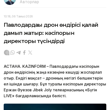
Авторлар
10:18, 06 Тамыз 2026
Павлодардағы дрон өндірісі қалай
дамып жатыр: кәсіпорын
директоры түсіндірді
АСТАНА. KAZINFORM – Павлодардағы кәсіпорын
дрон өндірісінің жаңа кезеңіне көшуді жоспарлап
отыр. Ендігі мақсат – дронның негізгі бөлшектерін
ел ішінде шығару. Бұл туралы кәсіпорын директоры
Ержан Әуезов Jibek Joly телеарнасының «Бүгін
LIVE» бағдарламасында бөлісті.