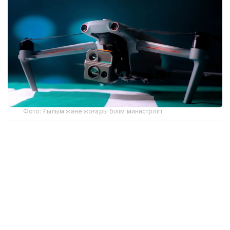
Фото: Ғылым және жоғары білім министрлігі
Ержан Әуезовтің айтуынша, кәсіпорын бұл бағытқа
Оңтүстік Кореядағы мамандандырылған көрмеден
кейін бет бұрған.
– Қазір дрондардың ауыл шаруашылығында,
жер қойнауын пайдалануда, геологияда,
қорғаныс пен қауіпсіздік саласында кеңінен
қолданылып жатқанын көріп отырмыз.