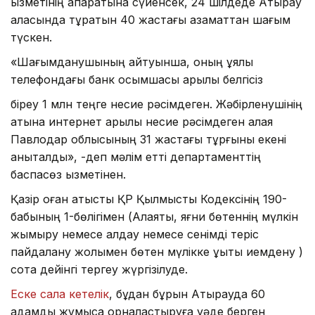
қызметінің ақпаратына сүйенсек, 24 шілдеде Атырау
қаласында тұратын 40 жастағы азаматтан шағым
түскен.
«Шағымданушының айтуынша, оның ұялы
телефондағы банк қосымшасы арқылы белгісіз
біреу 1 млн теңге несие рәсімдеген. Жәбірленушінің
атына интернет арқылы несие рәсімдеген алаяқ
Павлодар облысының 31 жастағы тұрғыны екені
анықталды», -деп мәлім етті департаменттің
баспасөз қызметінен.
Қазір оған қатысты ҚР Қылмыстық Кодексінің 190-
бабының 1-бөлігімен (Алаяқтық, яғни бөтеннің мүлкін
жымқыру немесе алдау немесе сенімді теріс
пайдалану жолымен бөтен мүлiкке құқықты иемдену )
сотқа дейінгі тергеу жүргізілуде.
Еске сала кетелік
, бұдан бұрын Атырауда 60
адамды жұмысқа орналастыруға уәде берген