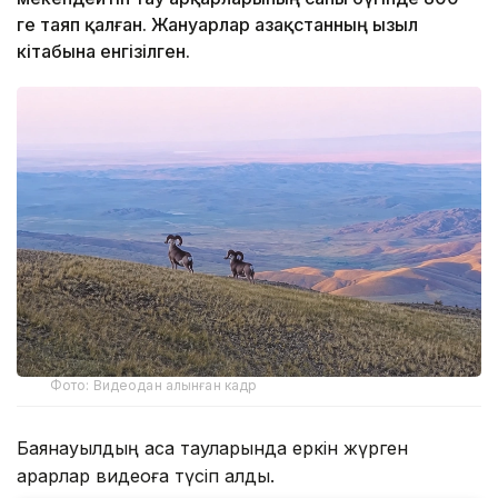
ге таяп қалған. Жануарлар Қазақстанның Қызыл
кітабына енгізілген.
Фото: Видеодан алынған кадр
Баянауылдың асқақ тауларында еркін жүрген
арқарлар видеоға түсіп қалды.