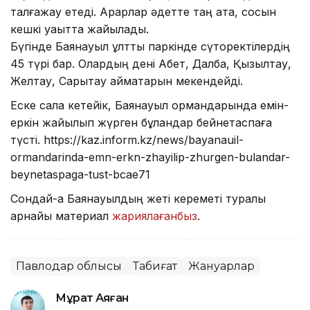
талғажау етеді. Арқарлар әдетте таң ата, сосын
кешкі уақытта жайылады.
Бүгінде Баянауыл ұлттық паркінде сүтқоректілердің
45 түрі бар. Олардың дені Ақбет, Далба, Қызылтау,
Желтау, Сарытау аймақтарын мекендейді.
Еске сала кетейік, Баянауыл ормандарында емін-
еркін жайылып жүрген бұландар бейнетаспаға
түсті. https://kaz.inform.kz/news/bayanauil-
ormandarinda-emn-erkn-zhayilip-zhurgen-bulandar-
beynetaspaga-tust-bcae71
Сондай-ақ Баянауылдың жеті кереметі туралы
арнайы материал
жариялағанбыз
.
Павлодар облысы
Табиғат
Жануарлар
Мұрат Аяған