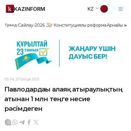
KAZINFORM
KZ
Сайлау-2026
Конституциялық реформа
Арнайы жо
Тренд:
05:34, 27 Шілде 2021
Павлодардағы алаяқ атыраулықтың
атынан 1 млн теңге несие
рәсімдеген