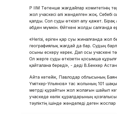
ҚР ІІМ Төтенше жағдайлар комитетінің т
жол учаскесі әлі жөнделген жоқ. Себебі 
қалды. Сол суды өткізіп алу қажет. Бір
әбден мүмкін. Өйткені жолды салғанда е
«Негізі, еріген қар суы жиналғанда жол 
географиялық жағдай да бар. Судың барл
осыны ескеру керек. Дәл осы учаскені тө
Ол жерге суды өткізетін қосымша құрылғ
қайталана береді», - деді В.Беккер Аст
Айта кетейік, Павлодар облысының Баян
Үміткер-Ульянов» тас жолының 101 шақы
метрді құрайтын жол жолағын шайып кет
учаскеде көлік құралдарының қозғалысын
тәуліктің ішінде жөнделеді деген жоспар