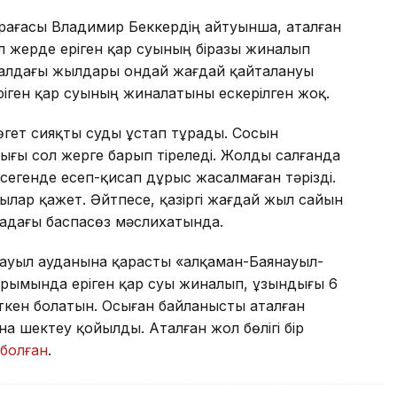
өрағасы Владимир Беккердің айтуынша, аталған
ол жерде еріген қар суының біразы жиналып
ақ алдағы жылдары ондай жағдай қайталануы
ріген қар суының жиналатыны ескерілген жоқ.
бөгет сияқты суды ұстап тұрады. Сосын
ығы сол жерге барып тіреледі. Жолды салғанда
сегенде есеп-қисап дұрыс жасалмаған тәрізді.
ылар қажет. Әйтпесе, қазіргі жағдай жыл сайын
анадағы баспасөз мәслиxатында.
ауыл ауданына қарасты «Қалқаман-Баянауыл-
рымында еріген қар суы жиналып, ұзындығы 6
кен болатын. Осыған байланысты аталған
а шектеу қойылды. Аталған жол бөлігі бір
болған
.