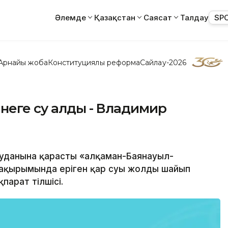
Әлемде
Қазақстан
Саясат
Талдау
SP
Арнайы жоба
Конституциялық реформа
Сайлау-2026
неге су алды - Владимир
ауданына қарасты «Қалқаман-Баянауыл-
шақырымында еріген қар суы жолды шайып
парат тілшісі.