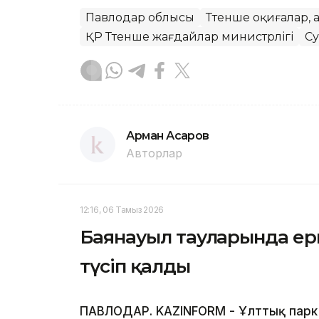
Павлодар облысы
Төтенше оқиғалар, 
ҚР Төтенше жағдайлар министрлігі
Су
Арман Асқаров
Авторлар
12:16, 06 Тамыз 2026
Баянауыл тауларында ерк
түсіп қалды
ПАВЛОДАР. KAZINFORM - Ұлттық парк