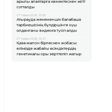
арқылы алаяқтарға көмектескен жігіт
сотталды
07 тамыз 2026, 10:50
Атырауда жекеменшік балабақша
тәрбиешісінің бүлдіршінге күш
қолданғаны видеоға түсіп қалды
07 тамыз 2026, 10:27
Қазақ-жапон бірлескен жобасы:
елімізде жабайы өсімдіктердің
генетикалық қоры зерттеліп жатыр