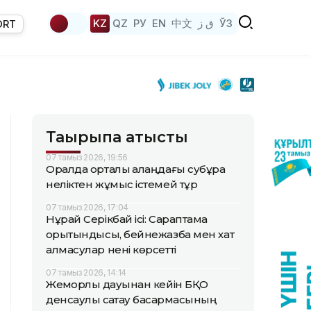
KZ
QZ
РУ
EN
中文
ق ز
ЎЗ
ORT
Тақырыпқа қатысты
07 тамыз 2026, 19:56
Оралда орталық алаңдағы субұрқақ
неліктен жұмыс істемей тұр
07 тамыз 2026, 17:04
Нұрай Серікбай ісі: Сараптама
қорытындысы, бейнежазба мен хат
алмасулар нені көрсетті
07 тамыз 2026, 14:14
Жемқорлық дауынан кейін БҚО
денсаулық сақтау басқармасының