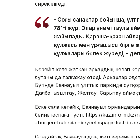
сирек ілігеді.
- Соңғы санақтар бойынша, ұлтт
781-і жүр. Олар үнемі таулы а
жайылады. Қараша-қазан айлар
құлжасы мен ұрғашысы бірге ж
құлжалары бөлек жүреді, - де
Көбейіп келе жатқан арқардың негізгі қор
бұтаны да талғажау етеді. Арқарлар әде
Бүгінде Баянауыл ұлттық паркінде сүтқор
Далба, Қызылтау, Желтау, Сарытау аймақ
Еске сала кетейік, Баянауыл ормандары
бейнетаспаға түсті. https://kaz.inform.kz
zhurgen-bulandar-beynetaspaga-tust-bcae
Сондай-ақ Баянауылдың жеті кереметі 