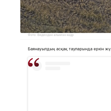
Фото: Видеодан алынған кадр
Баянауылдың асқақ тауларында еркін жүр