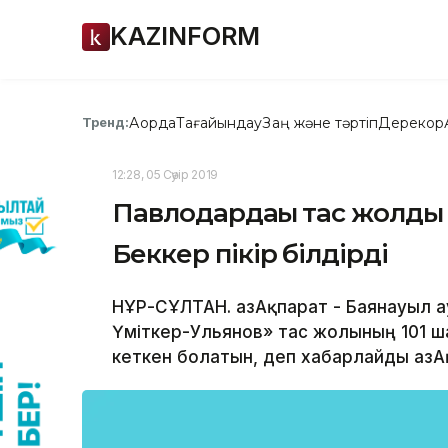
KAZINFORM
Ақорда
Тағайындау
Заң және тәртіп
Дерекқор
Тренд:
12:28, 05 Сәуір 2019
Павлодардағы тас жолды 
Беккер пікір білдірді
НҰР-СҰЛТАН. ҚазАқпарат - Баянауыл 
Үміткер-Ульянов» тас жолының 101 
кеткен болатын, деп xабарлайды ҚазАқ