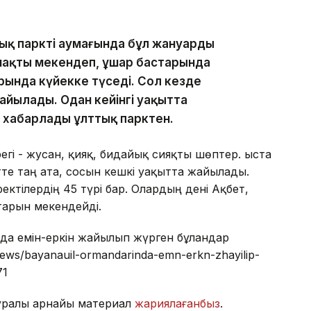
ық парктің аумағында бұл жануардың
ймақты мекендеп, ұшар бастарында
ында күйекке түседі. Сол кезде
айылады. Одан кейінгі уақытта
п хабарлады ұлттық парктен.
егі - жусан, қияқ, бидайық сияқты шөптер. Қыста
тте таң ата, сосын кешкі уақытта жайылады.
ектілердің 45 түрі бар. Олардың дені Ақбет,
тарын мекендейді.
нда емін-еркін жайылып жүрген бұландар
/news/bayanauil-ormandarinda-emn-erkn-zhayilip-
71
туралы арнайы материал
жариялағанбыз
.