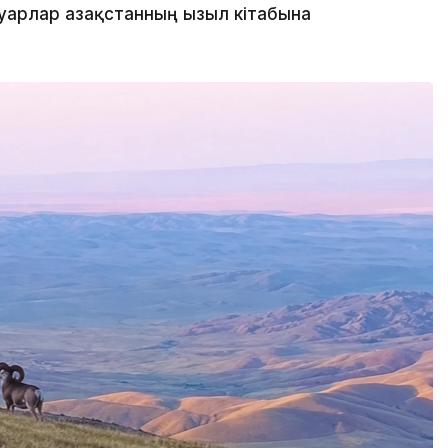
уарлар Қазақстанның Қызыл кітабына