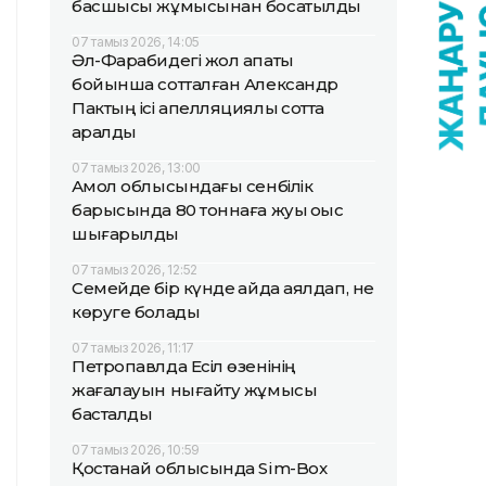
басшысы жұмысынан босатылды
07 тамыз 2026, 14:05
Әл-Фарабидегі жол апаты
бойынша сотталған Александр
Пактың ісі апелляциялық сотта
қаралды
07 тамыз 2026, 13:00
Ақмол облысындағы сенбілік
барысында 80 тоннаға жуық қоқыс
шығарылды
07 тамыз 2026, 12:52
Семейде бір күнде қайда аялдап, не
көруге болады
07 тамыз 2026, 11:17
Петропавлда Есіл өзенінің
жағалауын нығайту жұмысы
басталды
07 тамыз 2026, 10:59
Қостанай облысында Sim-Box