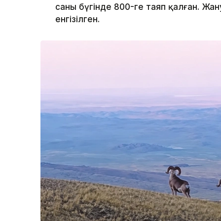
саны бүгінде 800-ге таяп қалған. Жан
енгізілген.