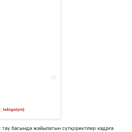
@_tabigatym)
к тау басында жайылатын сүтқоректілер кадрға