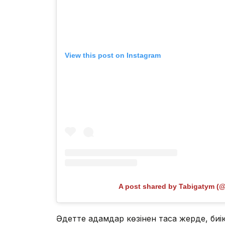
View this post on Instagram
A post shared by Tabigatym (
Әдетте адамдар көзінен таса жерде, биі