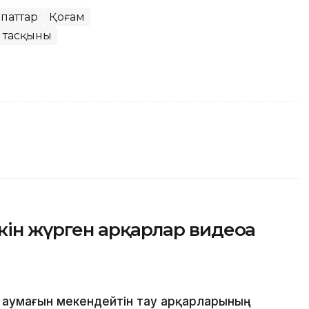
апаттар
Қоғам
 тасқыны
ін жүрген арқарлар видеоға
 аумағын мекендейтін тау арқарларының