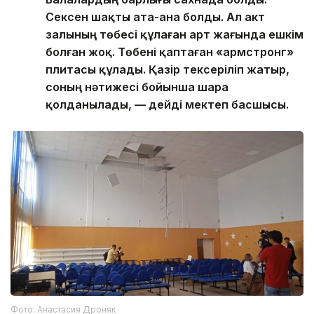
Сексен шақты ата-ана болды. Ал акт
залының төбесі құлаған арт жағында ешкім
болған жоқ. Төбені қаптаған «армстронг»
плитасы құлады. Қазір тексеріліп жатыр,
соның нәтижесі бойынша шара
қолданылады, — дейді мектеп басшысы.
Фото: Анастасия Дроняк