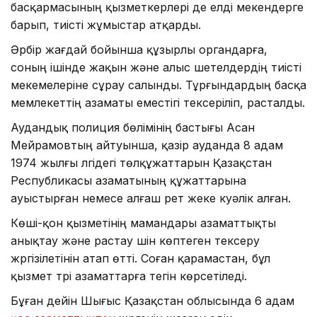
басқармасының қызметкерлері де елді мекендерге
барып, тиісті жұмыстар атқарды.
Әрбір жағдай бойынша құзырлы органдарға,
соның ішінде жақын және алыс шетелдердің тиісті
мекемелеріне сұрау салынды. Тұрғындардың басқа
мемлекеттің азаматы еместігі тексеріліп, расталды.
Аудандық полиция бөлімінің бастығы Асан
Мейрамовтың айтуынша, қазір ауданда 8 адам
1974 жылғы үлгідегі төлқұжаттарын Қазақстан
Республикасы азаматының құжаттарына
ауыстырған немесе алғаш рет жеке куәлік алған.
Көші-қон қызметінің мамандары азаматтықты
анықтау және растау үшін көптеген тексеру
жүргізілетінін атап өтті. Соған қарамастан, бұл
қызмет түрі азаматтарға тегін көрсетіледі.
Бұған дейін Шығыс Қазақстан облысында 6 адам