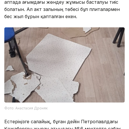
аптада ағымдағы жөндеу жұмысы басталуы тиіс
болатын. Ал акт залының төбесі бұл плиталармен
бес жыл бұрын қапталған екен.
Фото: Анастасия Дроняк
Естеріңізге салайық, бұған дейін Петропавлдағы
Қожаберген жырау атындағы № 6 мектепте сабақ