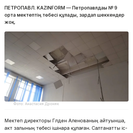
ПЕТРОПАВЛ. KAZINFORM — Петропавлдағы № 9
орта мектептің төбесі құлады, зардап шеккендер
жоқ.
Фото: Анастасия Дроняк
Мектеп директоры Гүлден Аленованың айтуынша,
акт залының төбесі ішінара құлаған. Салтанатты іс-