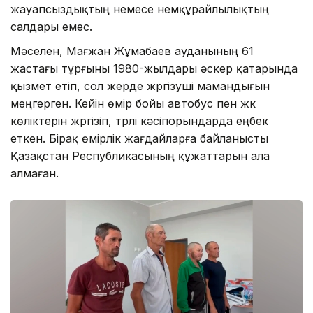
жауапсыздықтың немесе немқұрайлылықтың
салдары емес.
Мәселен, Мағжан Жұмабаев ауданының 61
жастағы тұрғыны 1980-жылдары әскер қатарында
қызмет етіп, сол жерде жүргізуші мамандығын
меңгерген. Кейін өмір бойы автобус пен жүк
көліктерін жүргізіп, түрлі кәсіпорындарда еңбек
еткен. Бірақ өмірлік жағдайларға байланысты
Қазақстан Республикасының құжаттарын ала
алмаған.