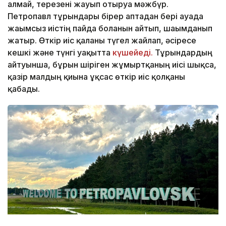
алмай, терезені жауып отыруға мәжбүр.
Петропавл тұрғындары бірер аптадан бері ауада
жағымсыз иістің пайда болғанын айтып, шағымданып
жатыр. Өткір иіс қаланы түгел жайлап, әсіресе
кешкі және түнгі уақытта
күшейеді.
Тұрғындардың
айтуынша, бұрын шіріген жұмыртқаның иісі шықса,
қазір малдың қиына ұқсас өткір иіс қолқаны
қабады.