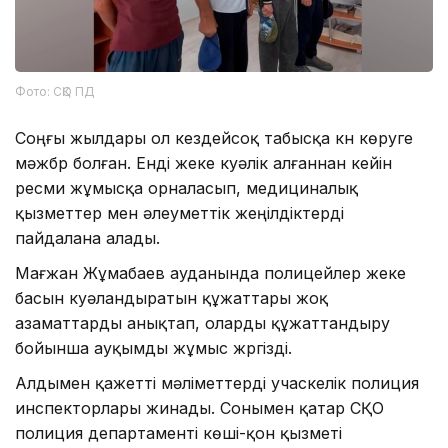
Фото: СҚО ПД
Соңғы жылдары ол кездейсоқ табысқа күн көруге
мәжбүр болған. Енді жеке куәлік алғаннан кейін
ресми жұмысқа орналасып, медициналық
қызметтер мен әлеуметтік жеңілдіктерді
пайдалана алады.
Мағжан Жұмабаев ауданында полицейлер жеке
басын куәландыратын құжаттары жоқ
азаматтарды анықтап, оларды құжаттандыру
бойынша ауқымды жұмыс жүргізді.
Алдымен қажетті мәліметтерді учаскелік полиция
инспекторлары жинады. Сонымен қатар СҚО
полиция департаменті көші-қон қызметі