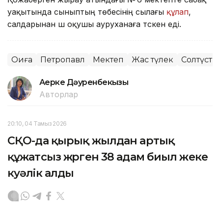
уақытында сыныптың төбесінің сылағы
құлап
,
салдарынан үш оқушы ауруханаға түскен еді.
Оқиға
Петропавл
Мектеп
Жас түлек
Солтүстік
Ақерке Дәуренбекқызы
Авторлар
20:10, 04 Тамыз 2026
СҚО-да қырық жылдан артық
құжатсыз жүрген 38 адам биыл жеке
куәлік алды