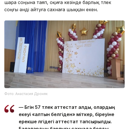
шара соңына таяп, оқиға кезінде барлық түлек
соңғы әнді айтуға сахнаға шыққан екен.
Фото: Анастасия Дроняк
— Бүгін 57 түлек аттестат алды, олардың
екеуі «алтын белгіден» үміткер, біреуіне
ерекше үлгідегі аттестат тапсырылды.
Балалардың барлығы сахнада болды.