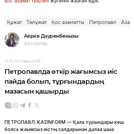
қос азаматтықпен
жүргенін жазған едік.
Құжат
Төлқұжат
Қос азаматтық
Петропавл
Азам
Ақерке Дәуренбекқызы
Авторлар
17:05, 04 Тамыз 2026
Петропавлда өткір жағымсыз иіс
пайда болып, тұрғындардың
мазасын қашырды
ПЕТРОПАВЛ. KAZINFORM — Қала тұрғындары кеш
болса жағымсыз иістің салдарынан далаға шыға