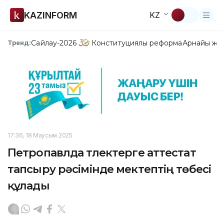
KAZINFORM
KZ
Сайлау-2026
Конституциялық реформа
Арнайы жо
Тренд:
17:36, 18 Маусым 2025
Петропавлда түлектерге аттестат
тапсыру рәсімінде мектептің төбесі
құлады