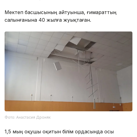
Мектеп басшысының айтуынша, ғимараттың
салынғанына 40 жылға жуықтаған.
Фото: Анастасия Дроняк
1,5 мың оқушы оқитын білім ордасында осы