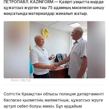
ПЕТРОПАВЛ. KAZINFORM — Қазіргі уақытта өңірде
құжатсыз жүрген тағы 75 адамның мәселесін шешу
мақсатында материалдар жиналып жатыр.
Фото: СҚО ПД
Солтүстік Қазақстан облысы полиция департаменті
баспасөз қызметінің мәліметінше, құжатсыз жүруге
әртүрлі себеп болуы мүмкін. Бұл әрдайым