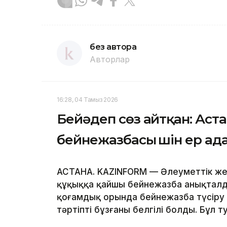
без автора
Авторлар
16:28, 04 Тамыз 2026
Бейәдеп сөз айтқан: Аст
бейнежазбасы үшін ер ад
АСТАНА. KAZINFORM — Әлеуметтік же
құқыққа қайшы бейнежазба анықталды
қоғамдық орында бейнежазба түсіру 
тәртіпті бұзғаны белгілі болды. Бұл т