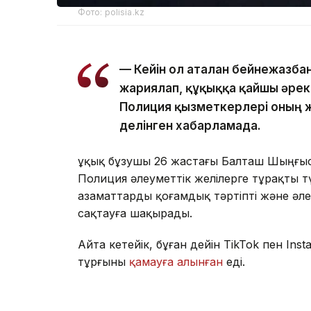
Фото: polisia.kz
— Кейін ол аталған бейнежазба
жариялап, құқыққа қайшы әреке
Полиция қызметкерлері оның 
делінген хабарламада.
Құқық бұзушы 26 жастағы Балташ Шыңғыс
Полиция әлеуметтік желілерге тұрақты т
азаматтарды қоғамдық тәртіпті және әл
сақтауға шақырады.
Айта кетейік, бұған дейін TikTok пен I
тұрғыны
қамауға алынған
еді.