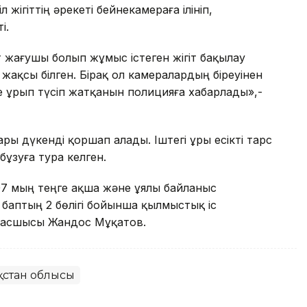
жігіттің әрекеті бейнекамераға ілініп,
і.
т жағушы болып жұмыс істеген жігіт бақылау
ақсы білген. Бірақ ол камералардың біреуінен
ге ұрып түсіп жатқанын полицияға хабарлады»,-
ры дүкенді қоршап алады. Іштегі ұры есікті тарс
бұзуға тура келген.
107 мың теңге ақша және ұялы байланыс
баптың 2 бөлігі бойынша қылмыстық іс
Б басшысы Жандос Мұқатов.
ақстан облысы