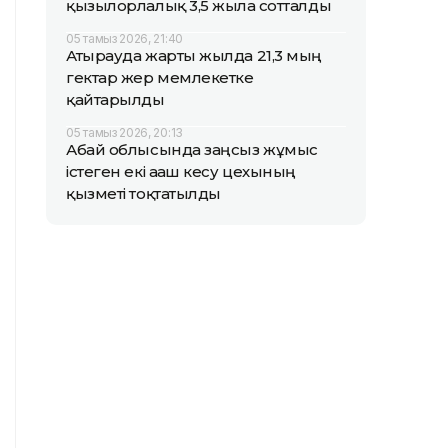
қызылорлалық 3,5 жылға сотталды
05 тамыз 2026, 21:40
Атырауда жарты жылда 21,3 мың
гектар жер мемлекетке
қайтарылды
05 тамыз 2026, 20:13
Абай облысында заңсыз жұмыс
істеген екі ағаш кесу цехының
қызметі тоқтатылды