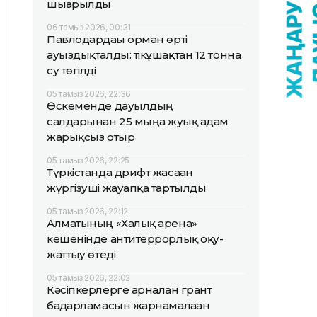
шығарылды
06 тамыз 2026, 00:31
Павлодардағы орман өрті
ауыздықталды: тікұшақтан 12 тонна
су төгілді
05 тамыз 2026, 22:36
Өскеменде дауылдың
салдарынан 25 мыңға жуық адам
жарықсыз отыр
05 тамыз 2026, 22:25
Түркістанда дрифт жасаған
жүргізуші жауапқа тартылды
05 тамыз 2026, 22:12
Алматының «Халық арена»
кешенінде антитеррорлық оқу-
жаттығу өтеді
05 тамыз 2026, 22:02
Кәсіпкерлерге арналған грант
бағдарламасын жарнамалаған