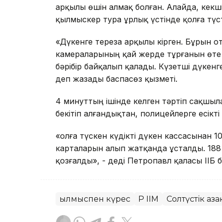
арқылы өшін алмақ болған. Алайда, кекшіл 
қылмыскер тура ұрлық үстінде қолға түст
«Дүкенге тереза арқылы кірген. Бұрын о
камераларының қай жерде тұрғанын өте ж
бәрібір байқалып қалады. Күзетші дүкен
деп жазады баспасөз қызметі.
4 минуттың ішінде келген тәртіп сақшыла
бекітіп алғандықтан, полицейлерге есікті 
«Қолға түскен күдікті дүкен кассасынан 
карталарын алып жатқанда ұсталды. 188 
қозғалды», - деді Петропавл қаласы ІІ
Қылмыспен күрес
ҚР ІІМ
Солтүстік Қаз