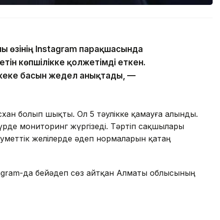
ны өзінің Instagram парақшасында
тін көпшілікке қолжетімді еткен.
жеке басын жедел анықтады, —
хан болып шықты. Ол 5 тәулікке қамауға алынды.
үрде мониторинг жүргізеді. Тәртіп сақшылары
еуметтік желілерде әдеп нормаларын қатаң
nstagram-да бейәдеп сөз айтқан Алматы облысының