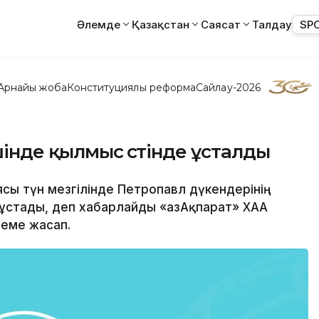
Әлемде
Қазақстан
Саясат
Талдау
SP
Арнайы жоба
Конституциялық реформа
Сайлау-2026
шінде қылмыс үстінде ұсталды
сы түн мезгілінде Петропавл дүкендерінің
і ұстады, деп хабарлайды «ҚазАқпарат» ХАА
лтеме жасап.