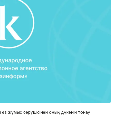
 өз жұмыс берушісінен оның дүкенін тонау