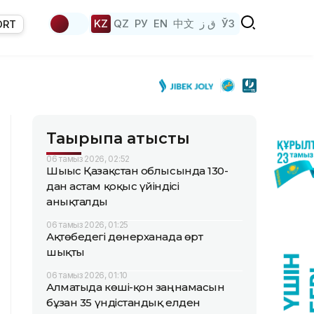
KZ
QZ
РУ
EN
中文
ق ز
ЎЗ
ORT
Тақырыпқа қатысты
06 тамыз 2026, 02:52
Шығыс Қазақстан облысында 130-
дан астам қоқыс үйіндісі
анықталды
06 тамыз 2026, 01:25
Ақтөбедегі дөнерханада өрт
шықты
06 тамыз 2026, 01:10
Алматыда көші-қон заңнамасын
бұзған 35 үндістандық елден