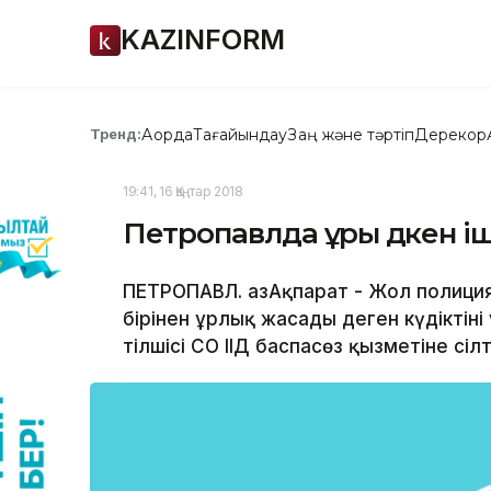
KAZINFORM
Ақорда
Тағайындау
Заң және тәртіп
Дерекқор
Тренд:
19:41, 16 Қаңтар 2018
Петропавлда ұры дүкен і
ПЕТРОПАВЛ. ҚазАқпарат - Жол полиция
бірінен ұрлық жасады деген күдіктін
тілшісі СҚО ІІД баспасөз қызметіне сі