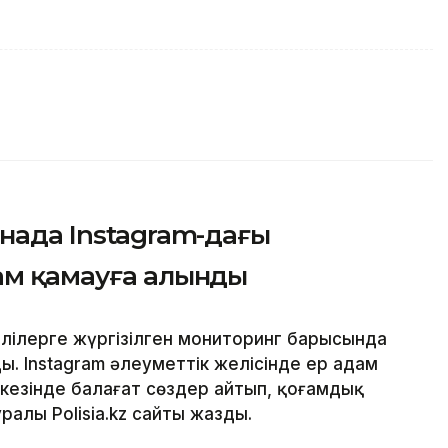
анада Instagram-дағы
ам қамауға алынды
лілерге жүргізілген мониторинг барысында
. Instagram әлеуметтік желісінде ер адам
кезінде балағат сөздер айтып, қоғамдық
уралы Polisia.kz сайты жазды.