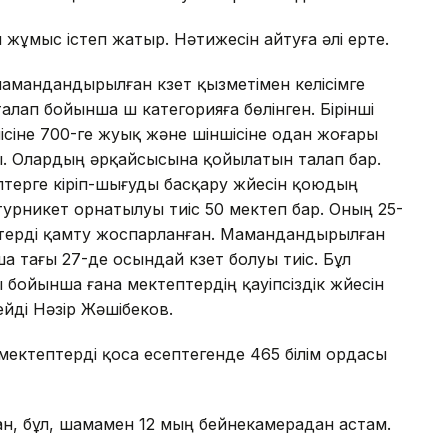
 жұмыс істеп жатыр. Нәтижесін айтуға әлі ерте.
амандандырылған күзет қызметімен келісімге
лап бойынша үш категорияға бөлінген. Бірінші
сіне 700-ге жуық және үшіншісіне одан жоғары
ы. Олардың әрқайсысына қойылатын талап бар.
птерге кіріп-шығуды басқару жүйесін қоюдың
урникет орнатылуы тиіс 50 мектеп бар. Оның 25-
птерді қамту жоспарланған. Мамандандырылған
ша тағы 27-де осындай күзет болуы тиіс. Бұл
бойынша ғана мектептердің қауіпсіздік жүйесін
дейді Нәзір Жәшібеков.
мектептерді қоса есептегенде 465 білім ордасы
н, бұл, шамамен 12 мың бейнекамерадан астам.