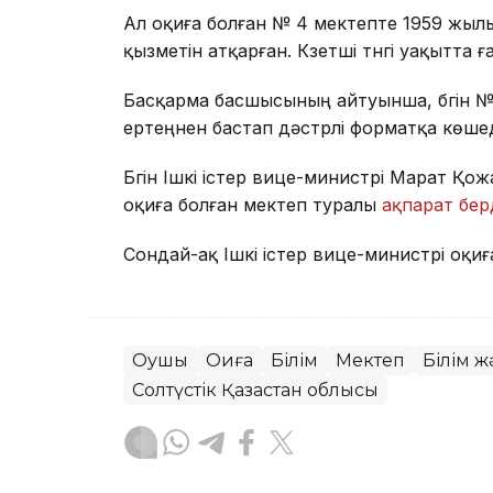
Ал оқиға болған № 4 мектепте 1959 жылы
қызметін атқарған. Күзетші түнгі уақытта 
Басқарма басшысының айтуынша, бүгін 
ертеңнен бастап дәстүрлі форматқа көшед
Бүгін Ішкі істер вице-министрі Марат Қ
оқиға болған мектеп туралы
ақпарат бер
Сондай-ақ Ішкі істер вице-министрі оқи
Оқушы
Оқиға
Білім
Мектеп
Білім 
Солтүстік Қазақстан облысы