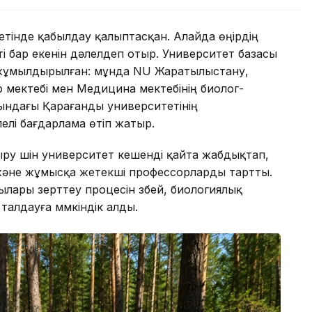
тінде қабылдау қалыптасқан. Алайда өңірдің
 бар екенін дәлелдеп отыр. Университет базасы
де жұмылдырылған: мұнда NU Жаратылыстану,
 мектебі мен Медицина мектебінің биолог-
тындағы Қарағанды университетінің
елі бағдарлама өтіп жатыр.
сыру үшін университет кешенді қайта жабдықтап,
және жұмысқа жетекші профессорларды тартты.
ары зерттеу процесін үзбей, биологиялық
 талдауға мүмкіндік алды.