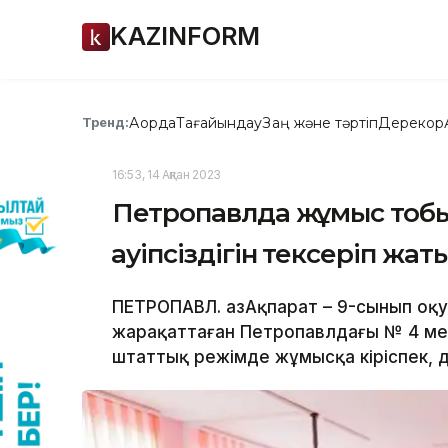
KAZINFORM
Ақорда
Тағайындау
Заң және тәртіп
Дерекқор
Тренд:
16:53, 14 Ақпан 2023
Петропавлда жұмыс тобы
қауіпсіздігін тексеріп жат
ПЕТРОПАВЛ. ҚазАқпарат – 9-сынып о
жарақаттаған Петропавлдағы № 4 мек
штаттық режімде жұмысқа кіріспек, д