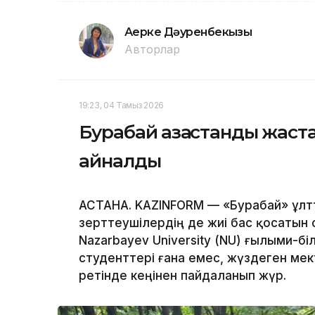
Ақерке Дәуренбекқызы
Авторлар
19:23, 04 Тамыз 2026
Бурабай қазақстандық жа
айналды
АСТАНА. KAZINFORM — «Бурабай» ұлтт
зерттеушілердің де жиі бас қосатын 
Nazarbayev University (NU) ғылыми-б
студенттері ғана емес, жүздеген ме
ретінде кеңінен пайдаланып жүр.