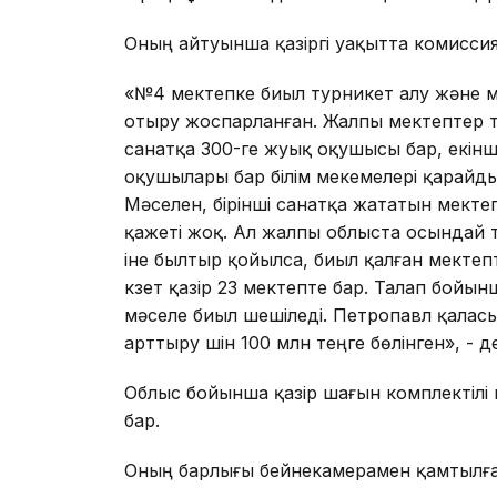
Оның айтуынша қазіргі уақытта комиссия
«№4 мектепке биыл турникет алу және м
отыру жоспарланған. Жалпы мектептер та
санатқа 300-ге жуық оқушысы бар, екінші
оқушылары бар білім мекемелері қарайд
Мәселен, бірінші санатқа жататын мекте
қажеті жоқ. Ал жалпы облыста осындай т
іне былтыр қойылса, биыл қалған мекте
күзет қазір 23 мектепте бар. Талап бойын
мәселе биыл шешіледі. Петропавл қаласы 
арттыру үшін 100 млн теңге бөлінген», - 
Облыс бойынша қазір шағын комплектілі 
бар.
Оның барлығы бейнекамерамен қамтылға