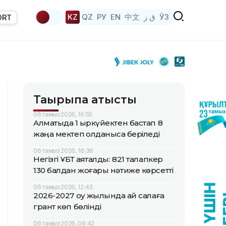
KZ
QZ
РУ
EN
中文
ق ز
ЎЗ
ORT
Тақырыпқа қатысты
06 тамыз 2026, 16:55
Алматыда 1 қыркүйектен бастап 8
жаңа мектеп қолданысқа беріледі
06 тамыз 2026, 16:36
Негізгі ҰБТ аяқталды: 821 талапкер
130 балдан жоғары нәтиже көрсетті
06 тамыз 2026, 12:43
2026-2027 оқу жылында қай салаға
грант көп бөлінді
06 тамыз 2026, 09:42