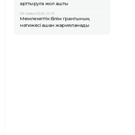
арттыруға жол ашты
05 тамыз 2026, 10:31
Мемлекеттік білім грантының
нәтижесі қашан жарияланады