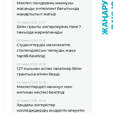
Мектеп пәндерінің мазмұны
жасанды интеллект бағытында
жаңартылып жатыр
05 тамыз 2026, 21:57
Білім гранты иегерлерінің тізімі 7
тамызда жарияланады
05 тамыз 2026, 19:16
Студенттердің мемлекеттік
стипендиясын төлеудің жаңа
тәртібі бекітілді
05 тамыз 2026, 18:29
127 мыңнан астам талапкер білім
грантына өтінім берді
05 тамыз 2026, 16:30
Мектептердегі каникул мен
емтихан кестесі бекітілді
05 тамыз 2026, 15:30
Заңдағы өзгерістер
колледждердің өндірістік әлеуетін