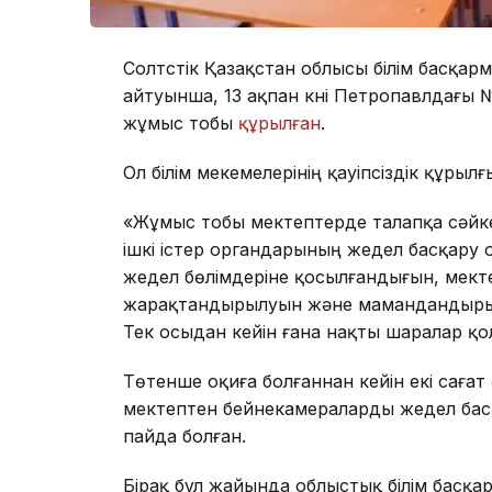
Солтүстік Қазақстан облысы білім басқ
айтуынша, 13 ақпан күні Петропавлдағы 
жұмыс тобы
құрылған
.
Ол білім мекемелерінің қауіпсіздік құр
«Жұмыс тобы мектептерде талапқа сәйк
ішкі істер органдарының жедел басқару 
жедел бөлімдеріне қосылғандығын, мект
жарақтандырылуын және мамандандырылға
Тек осыдан кейін ғана нақты шаралар қо
Төтенше оқиға болғаннан кейін екі сағат
мектептен бейнекамераларды жедел бас
пайда болған.
Бірақ бұл жайында облыстық білім басқ