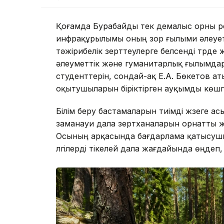
Қоғамда Бурабайды тек демалыс орны ре
инфрақұрылымы оның зор ғылыми әлеуеті
тәжірибелік зерттеулерге белсенді түр
әлеуметтік және гуманитарлық ғылымдар
студенттерін, сондай-ақ Е.А. Бөкетов а
оқытушыларын біріктірген ауқымды көшп
Білім беру бастамаларын тиімді жүзеге а
заманауи дала зертханаларын орнатты 
Осының арқасында бағдарлама қатысушыл
үлгілерді тікелей дала жағдайында өңдеп,