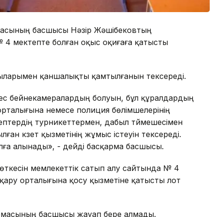
армасының басшысы Нәзір Жәшібековтың
№ 4 мектепте болған оқыс оқиғаға қатысты
ылғыларымен қаншалықты қамтылғанын тексереді.
ес бейнекамералардың болуын, бұл құралдардың
орталығына немесе полиция бөлімшелерінің
ептердің турникеттермен, дабыл түймешесімен
н күзет қызметінің жұмыс істеуін тексереді.
лға алынады», - дейді басқарма басшысы.
 өткесін мемлекеттік сатып алу сайтында № 4
қару орталығына қосу қызметіне қатысты лот
армасының басшысы жауап бере алмады.