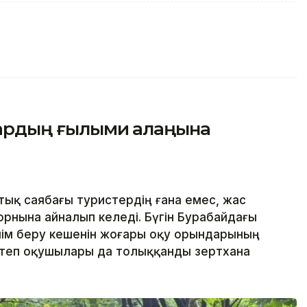
стардың ғылыми алаңына
ық саябағы туристердің ғана емес, жас
орнына айналып келеді. Бүгін Бурабайдағы
ілім беру кешенін жоғары оқу орындарының
ктеп оқушылары да толыққанды зертхана