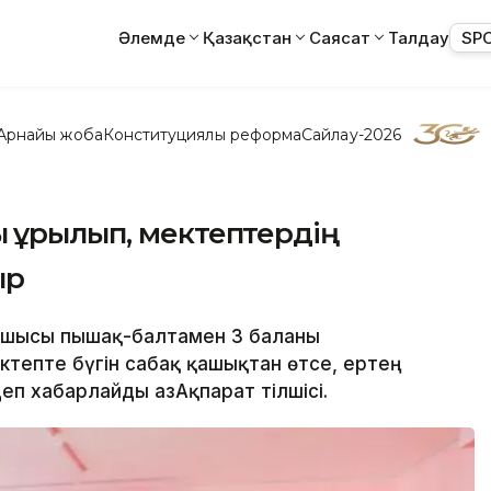
Әлемде
Қазақстан
Саясат
Талдау
SP
Арнайы жоба
Конституциялық реформа
Сайлау-2026
 құрылып, мектептердің
ыр
қушысы пышақ-балтамен 3 баланы
тепте бүгін сабақ қашықтан өтсе, ертең
еп хабарлайды ҚазАқпарат тілшісі.