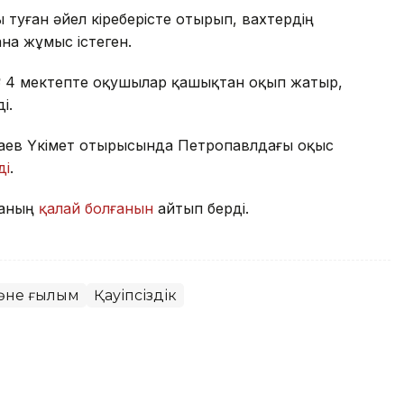
 туған әйел кіреберісте отырып, вахтердің
ғана жұмыс істеген.
№ 4 мектепте оқушылар қашықтан оқып жатыр,
і.
ожаев Үкімет отырысында Петропавлдағы оқыс
ді
.
ғаның
қалай болғанын
айтып берді.
және ғылым
Қауіпсіздік