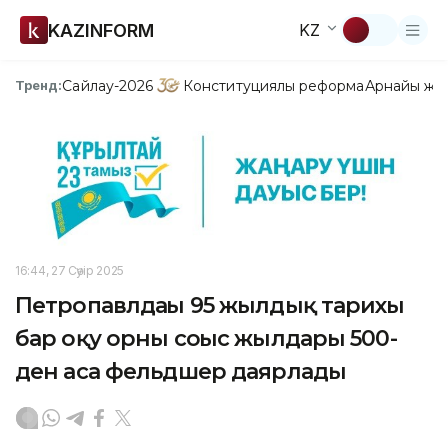
KAZINFORM
KZ
Сайлау-2026
Конституциялық реформа
Арнайы жо
Тренд:
16:44, 27 Сәуір 2025
Петропавлдағы 95 жылдық тарихы
бар оқу орны соғыс жылдары 500-
ден аса фельдшер даярлады