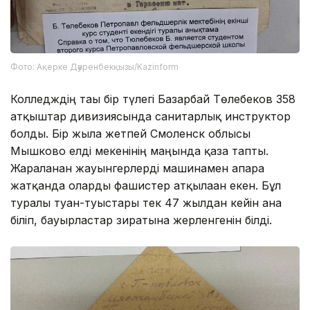
Фото: Ақерке Дәуренбекқызы/Kazinform
Колледждің тағы бір түлегі Базарбай Төлебеков 358
атқыштар дивизиясында санитарлық инструктор
болды. Бір жылға жетпей Смоленск облысы
Мышково елді мекенінің маңында қаза тапты.
Жараланған жауынгерлерді машинамен апара
жатқанда оларды фашистер атқылаған екен. Бұл
туралы туған-туыстары тек 47 жылдан кейін ғана
біліп, бауырластар зиратына жерленгенін білді.