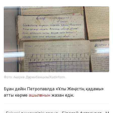
Фото: Ақерке Дәуренбекқызы/Kazinform
Бұған дейін Петропавлда «Ұлы Жеңістің қадамы»
атты көрме
ашылғанын
жазған едік.