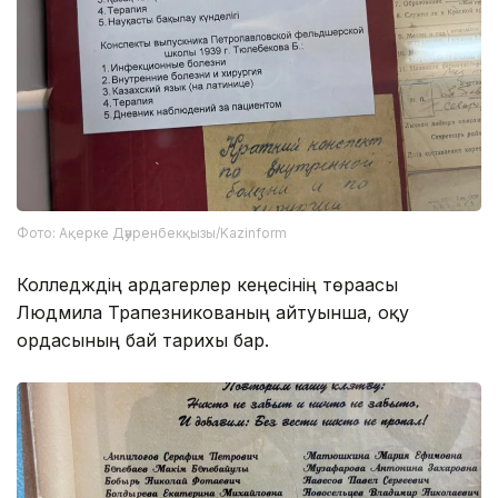
Фото: Ақерке Дәуренбекқызы/Kazinform
Колледждің ардагерлер кеңесінің төрағасы
Людмила Трапезникованың айтуынша, оқу
ордасының бай тарихы бар.