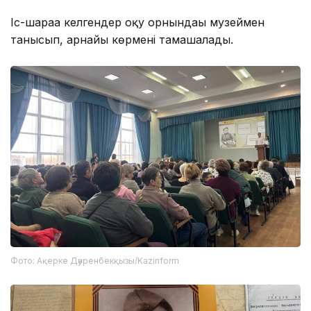
Іс-шараға келгендер оқу орнындағы музеймен
танысып, арнайы көрмені тамашалады.
Фото: Ақерке Дәуренбекқызы/Kazinform