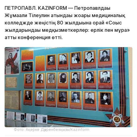
ПЕТРОПАВЛ. KAZINFORM — Петропавлдағы
Жұмағали Тілеулин атындағы жоғары медициналық
колледжде жеңістің 80 жылдығына орай «Соғыс
жылдарындағы медқызметкерлер: ерлік пен мұра»
атты конференция өтті.
Фото: Ақерке Дәуренбекқызы/Kazinform