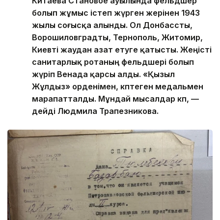
Китаева Становое ауылында фельдшер
болып жұмыс істеп жүрген жерінен 1943
жылы соғысқа алынды. Ол Донбассты,
Ворошиловградты, Тернополь, Житомир,
Киевті жаудан азат етуге қатысты. Жеңісті
санитарлық ротаның фельдшері болып
жүріп Венада қарсы алды. «Қызыл
Жұлдыз» орденімен, көптеген медальмен
марапатталды. Мұндай мысалдар көп, —
дейді Людмила Трапезникова.