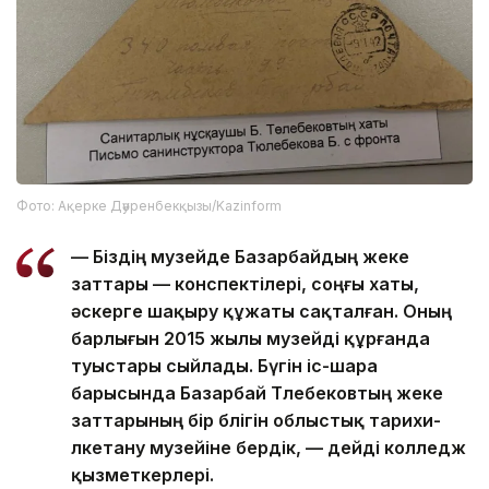
Фото: Ақерке Дәуренбекқызы/Kazinform
— Біздің музейде Базарбайдың жеке
заттары — конспектілері, соңғы хаты,
әскерге шақыру құжаты сақталған. Оның
барлығын 2015 жылы музейді құрғанда
туыстары сыйлады. Бүгін іс-шара
барысында Базарбай Төлебековтың жеке
заттарының бір бөлігін облыстық тарихи-
өлкетану музейіне бердік, — дейді колледж
қызметкерлері.