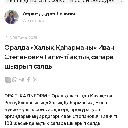
Екінші дүниежүзілік соғыс
Бірегей фотосурет
Му
Ақерке Дәуренбекқызы
Авторлар
15:11, 06 Тамыз 2026
Оралда «Халық Қаһарманы» Иван
Степанович Гапичті ақтық сапарға
шығарып салды
ОРАЛ. KAZINFORM – Орал қаласында Қазақстан
Республикасының«Халық Қаһарманы», Екінші
дүниежүзілік соғыс ардагері, прокуратура
органдарының ардагері Иван Степанович Гапичті
103 жасында ақтық сапарға шығарып салды.