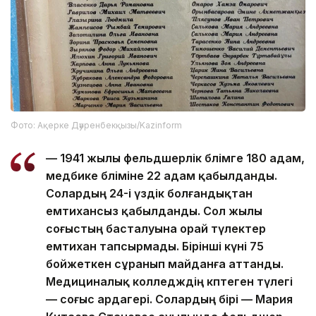
Фото: Ақерке Дәуренбекқызы/Kazinform
— 1941 жылы фельдшерлік бөлімге 180 адам,
медбике бөліміне 22 адам қабылданды.
Солардың 24-і үздік болғандықтан
емтихансыз қабылданды. Сол жылы
соғыстың басталуына орай түлектер
емтихан тапсырмады. Бірінші күні 75
бойжеткен сұранып майданға аттанды.
Медициналық колледждің көптеген түлегі
— соғыс ардагері. Солардың бірі — Мария