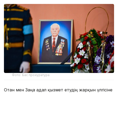
Фото: Бас прокуратура
Отан мен Заңға адал қызмет етудің жарқын үлгісіне
айналған көрнекті тұлғаны соңғы сапарға шығарып
салу рәсіміне Қазақстан Республикасы Бас
Прокурорының орынбасары Ғалымжан
Қойгелдиев арнайы келді. Рәсімге сондай-ақ