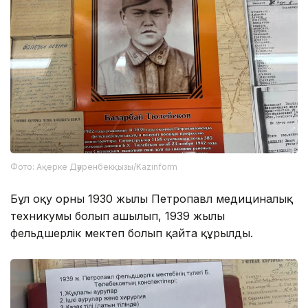
Фото: Ақерке Дәуренбекқызы/Kazinform
Бұл оқу орны 1930 жылы Петропавл медициналық
техникумы болып ашылып, 1939 жылы
фельдшерлік мектеп болып қайта құрылды.