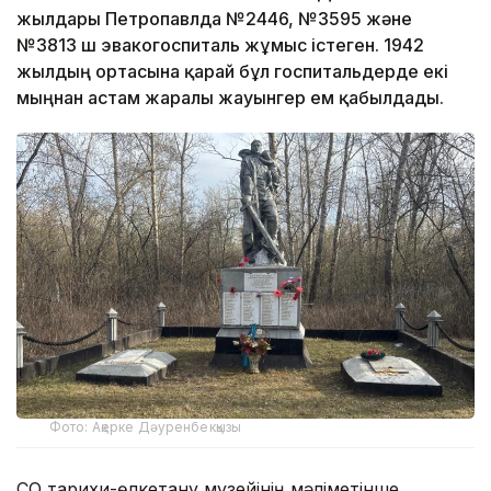
жылдары Петропавлда №2446, №3595 және
№3813 үш эвакогоспиталь жұмыс істеген. 1942
жылдың ортасына қарай бұл госпитальдерде екі
мыңнан астам жаралы жауынгер ем қабылдады.
Фото: Ақерке Дәуренбекқызы
СҚО тарихи-өлкетану музейінің мәліметінше,