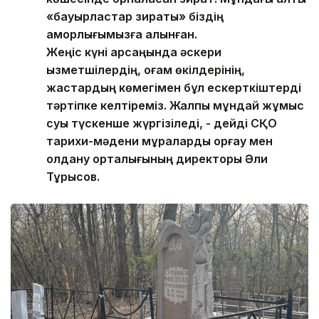
«бауырластар зираты» біздің
қамқорлығымызға алынған.
Жеңіс күні қарсаңында әскери
қызметшілердің, қоғам өкілдерінің,
жастардың көмегімен бұл ескерткіштерді
тәртіпке келтіреміз. Жалпы мұндай жұмыс
суық түскенше жүргізіледі, - дейді СҚО
тарихи-мәдени мұраларды қорғау мен
қолдану орталығының директоры Әли
Тұрысов.