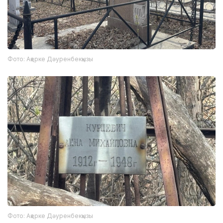
Фото: Ақерке Дәуренбекқызы
Фото: Ақерке Дәуренбекқызы