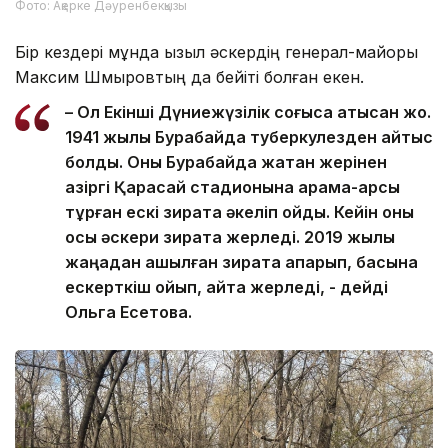
Фото: Ақерке Дәуренбекқызы
Бір кездері мұнда Қызыл әскердің генерал-майоры
Максим Шмыровтың да бейіті болған екен.
– Ол Екінші Дүниежүзілік соғысқа қатысқан жоқ.
1941 жылы Бурабайда туберкулезден қайтыс
болды. Оны Бурабайда жатқан жерінен
қазіргі Қарасай стадионына қарама-қарсы
тұрған ескі зиратқа әкеліп қойды. Кейін оны
осы әскери зиратқа жерледі. 2019 жылы
жаңадан ашылған зиратқа апарып, басына
ескерткіш қойып, қайта жерледі, - дейді
Ольга Есетова.