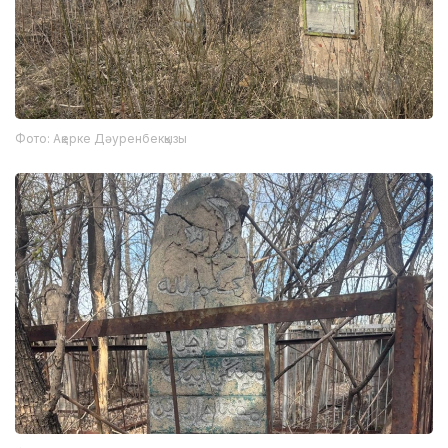
Фото: Ақерке Дәуренбекқызы