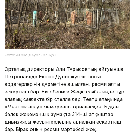
Фото: Ақерке Дәуренбекқызы
Орталық директоры Әли Тұрысовтың айтуынша,
Петропавлда Екінші Дүниежүзілік соғыс
ардагерлерінің құрметіне ашылған, ресми алты
ескерткіш бар. Екі обелиск Жеңіс саябағында тұр.
Қалалық саябақта бір стелла бар. Театр алаңында
«Мәңгілік алау» мемориалы орналасқан. Бұдан
бөлек жекеменшік аумақта 314-ші атқыштар
дивизиясы жауынгерлеріне арналған ескерткіш
бар. Бірақ оның ресми мәртебесі жоқ.