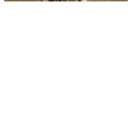
Фото: e-history.kz
Бронды танк әскерлері академиясын бітірген
жалғыз қазақ
Ең алдымен Ғали Әділбекұлының туған жерін
нақтылау үшін Абай облысы әкімдігіне сұраухат
жіберген болатынбыз. Соған сәйкес кейіпкеріміз
1908 жылдың 1 қаңтарында Бородулиха
ауданындағы Қызылқұм ауылында туғаны мәлім
болды. Жастайынан жетімдік қамытын киіп, атасы
Әділбектің тәрбиесін көріп өскен. Марқұм әкесі көзі
тірісінде Семейдегі кемежайда жүк тиеуші, анасы
үй жұмысын дөңгелеткен іскер жан болған. Алайда
кейіпкеріміз небәрі төрт жаста болғанда анасы
өмірден өтеді. Әкесі Әділбек Әділбекұлы мүгедектік
алған соң Ақтөбеге атбасын бұрып, сол жақта
ауыл байының қоластында жұмыс істеген көрінеді.