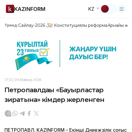
KAZINFORM
KZ
Сайлау-2026
Конституциялық реформа
Арнайы жо
Тренд:
17:22, 09 Мамыр 2026
Петропавлдағы «Бауырластар
зиратына» кімдер жерленген
ПЕТРОПАВЛ. KAZINFORM – Екінші Дүниежүзілік соғыс