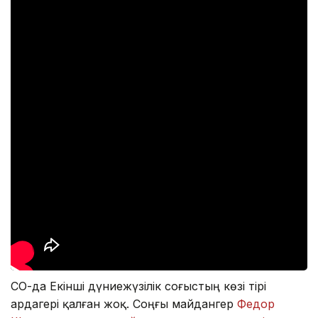
СҚО-да Екінші дүниежүзілік соғыстың көзі тірі
ардагері қалған жоқ. Соңғы майдангер
Федор