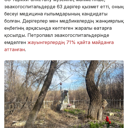
эвакогоспитальдерде 63 дәрігер қызмет етті, оның
бесеуі медицина ғылымдарының кандидаты
болған. Дәрігерлер мен медбикелердің жанқиярлық
еңбегінің арқасында көптеген жаралы өатарға
қосылды. Петропавл эвакогоспитальдерінде
емделген
жауынгерлердің 71% қайта майданға
аттанған
.