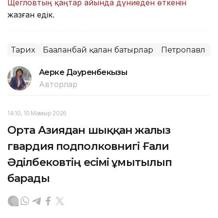
Щегловтың қаңтар айында дүниеден өткенін
жазған едік.
Тарих
Бағаланбай қалған батырлар
Петропавл
Е
Ақерке Дәуренбекқызы
Авторлар
14:10, 10 Мамыр 2026
Орта Азиядан шыққан жалғыз
гвардия подполковнигі Ғали
Әділбековтің есімі ұмытылып
барады