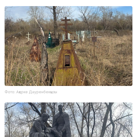
Фото: Ақерке Дәуренбекқызы