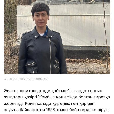
Фото: Ақерке Дәуренбекқызы
Эвакогоспитальдерде қайтыс болғандар соғыс
жылдары қазіргі Жамбыл көшесінде болған зиратқа
жерленді. Кейін қалада құрылыстың қарқын
алуына байланысты 1958 жылы бейіттерді көшіруге