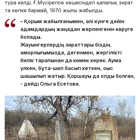
тура келді. Ғ.Мүсірепов көшесіндегі қалалық зират
та көпке бармай, 1970 жылы жабылды.
– Қорым жабылғанымен, әлі күнге дейін
адамдардың жаңадан жерленгенін көруге
болады.
Жауынгерлердің зираттары біздің
қамқорлығымызда, дегенмен, жергілікті
билік тарапынан да көмек керек. Аумақ
үлкен, бұта-шөп басып кеткен, қоқыс
шашылып жатыр. Қоршауы да қолды болған,
- дейді Ольга Есетова.