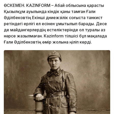
ӨСКЕМЕН. KAZINFORM – Абай облысына қарасты
Қызылқұм ауылында кіндік қаны тамған Ғали
Әділбековтің Екінші дүниежүзілік соғыста танкист
ретіндегі ерлігі ел есінен ұмытылып барады. Десе
де майдангерлердің естеліктерінде ол туралы аз
нәрсе жазылмаған. Kazinform тілшісі бұл мақалада
Ғали Әділбековтің өмір жолына үңіліп көрді.