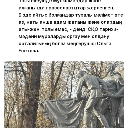
Тағы екеуінде мұсылмандар және
қалғанында православтықтар жерленген.
Бізде қайтыс болғандар туралы мәлімет өте
аз, нақты қанша адам жатқаны және олардың
аты-жөні толық емес, - дейді СҚО тарихи-
мәдени мұраларды қорғау мен қолдану
орталығының бөлім меңгерушісі Ольга
Есетова.