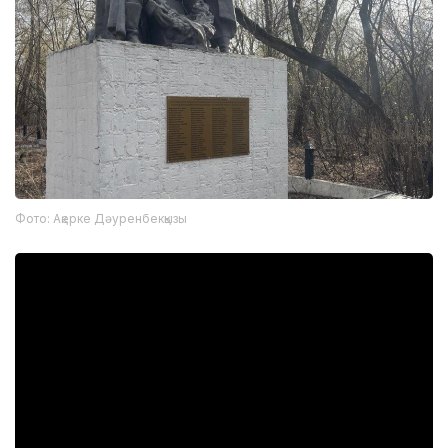
Фото: Ақерке Дәуренбекқызы