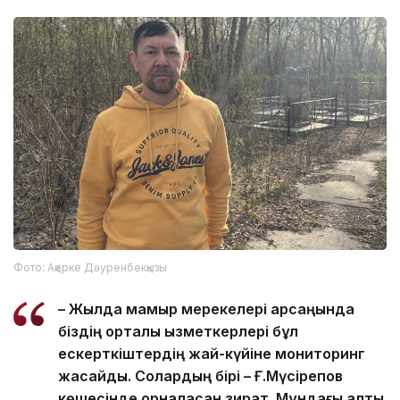
Фото: Ақерке Дәуренбекқызы
– Жылда мамыр мерекелері қарсаңында
біздің орталық қызметкерлері бұл
ескерткіштердің жай-күйіне мониторинг
жасайды. Солардың бірі – Ғ.Мүсірепов
көшесінде орналасқан зират. Мұндағы алты