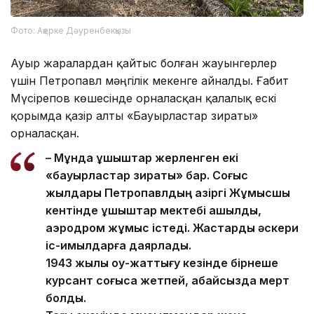
Фото: Ақерке Дәуренбекқызы
Ауыр жаралардан қайтыс болған жауынгерлер
үшін Петропавл мәңгілік мекенге айналды. Ғабит
Мүсірепов көшесінде орналасқан қалалық ескі
қорымда қазір алты «Бауырластар зираты»
орналасқан.
– Мұнда ұшқыштар жерленген екі
«бауырластар зираты» бар. Соғыс
жылдары Петропавлдың қазіргі Жұмысшы
кентінде ұшқыштар мектебі ашылды,
аэродром жұмыс істеді. Жастарды әскери
іс-қимылдарға даярлады.
1943 жылы оқу-жаттығу кезінде бірнеше
курсант соғысқа жетпей, абайсызда мерт
болды.