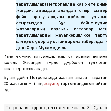
таратушылар! Петропавлда қазір өте қиын
жағдай, адамдар алаңдап отыр, сіздер
фейк тарату арқылы дүрбелең тудырып
отырсыздар. Бұл бейне-аудио
жазбалардың барлығы авторлар мен
таратушыларды жауапкершілікке тарту
үшін құқық қорғау органдарына жіберілді», -
деді Серік Мұхамедиев.
Қала әкімінің айтуынша, қазір су қысымы қалпына
келеді. Жасанды түрде дүрбелең тудырған
кінәлілер жазаланады.
Бұған дейін Петропавлда жалған ақпарат таратқан
20 жастағы жігіттің
жауапқа
тартылғандығын айтқан
едік.
Петропавл
Өңірлердегі төтенше жағдай
Су тасқ