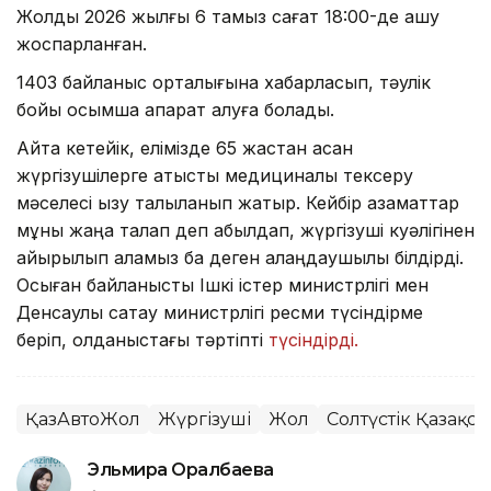
Жолды 2026 жылғы 6 тамыз сағат 18:00-де ашу
жоспарланған.
1403 байланыс орталығына хабарласып, тәулік
бойы қосымша ақпарат алуға болады.
Айта кетейік, елімізде 65 жастан асқан
жүргізушілерге қатысты медициналық тексеру
мәселесі қызу талқыланып жатыр. Кейбір азаматтар
мұны жаңа талап деп қабылдап, жүргізуші куәлігінен
айырылып қаламыз ба деген алаңдаушылық білдірді.
Осыған байланысты Ішкі істер министрлігі мен
Денсаулық сақтау министрлігі ресми түсіндірме
беріп, қолданыстағы тәртіпті
түсіндірді.
ҚазАвтоЖол
Жүргізуші
Жол
Солтүстік Қазақс
Эльмира Оралбаева