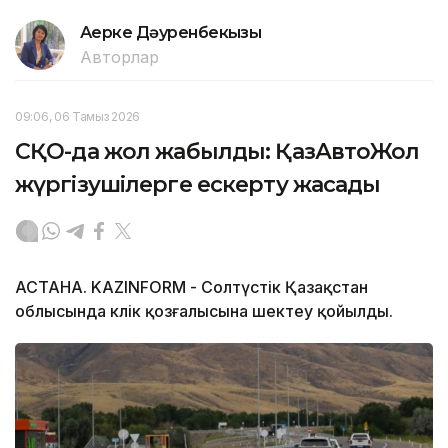
Ақерке Дәуренбекқызы
Авторлар
09:06, 06 Тамыз 2026
СҚО-да жол жабылды: ҚазАвтоЖол
жүргізушілерге ескерту жасады
АСТАНА. KAZINFORM - Солтүстік Қазақстан
облысында көлік қозғалысына шектеу қойылды.