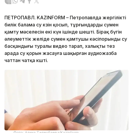
ПЕТРОПАВЛ. KAZINFORM – Петропавлда жергілікті
билік балама су көзін қосып, тұрғындарды сумен
қамту мәселесін екі күн ішінде шешті. Бірақ бүгін
әлеуметтік желіде сумен қамтушы кәсіпорынды су
басқандығы туралы видео тарап, халықты тез
арада су қорын жасауға шақырған аудиожазба
чаттан чатқа көшті.
Фото: Алина Төлеубаева/Kazinform