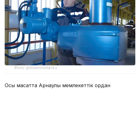
Фото: primeminister.kz
Осы мақсатта Арнаулы мемлекеттік қордан
Солтүстік Қазақстан облысындағы Преснов және
Соколов топтық су құбырларын
реконструкциялауды аяқтауға 2,7 млрд теңге
бөлінді.
Преснов топтық су құбырын реконструкциялау
жалпы саны 34,5 мың адам тұратын Есіл, Мамлют