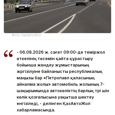
Фото: ҚазАвтоЖол
- 06.08.2026 ж. сағат 09:00-де теміржол
өткелінің төсемін қайта құрастыру
бойынша жөндеу жұмыстарының
жүргізілуіне байланысты республикалық
маңызы бар «Петропавл қаласының
айналма жолы» автомобиль жолының 7-
шақырымында автокөліктің барлық түрі үшін
көлік қозғалысына уақытша шектеу
енгізіледі, - делінген ҚазАвтоЖол
хабарламасында.