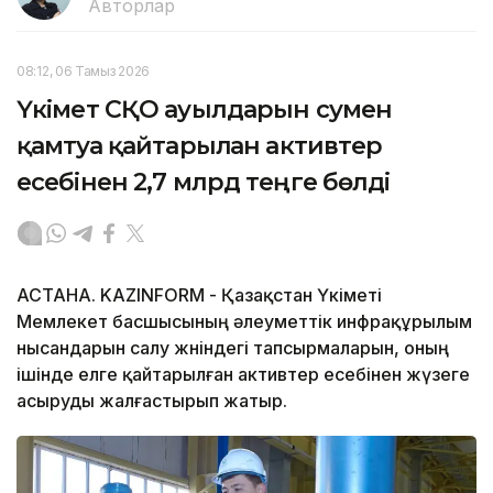
Авторлар
08:12, 06 Тамыз 2026
Үкімет СҚО ауылдарын сумен
қамтуға қайтарылған активтер
есебінен 2,7 млрд теңге бөлді
АСТАНА. KAZINFORM - Қазақстан Үкіметі
Мемлекет басшысының әлеуметтік инфрақұрылым
нысандарын салу жөніндегі тапсырмаларын, оның
ішінде елге қайтарылған активтер есебінен жүзеге
асыруды жалғастырып жатыр.