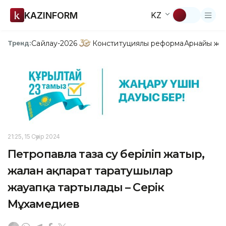
KAZINFORM
KZ
Сайлау-2026
Конституциялық реформа
Арнайы жо
Тренд:
21:25, 15 Сәуір 2024
Петропавлға таза су беріліп жатыр,
жалған ақпарат таратушылар
жауапқа тартылады – Серік
Мұхамедиев