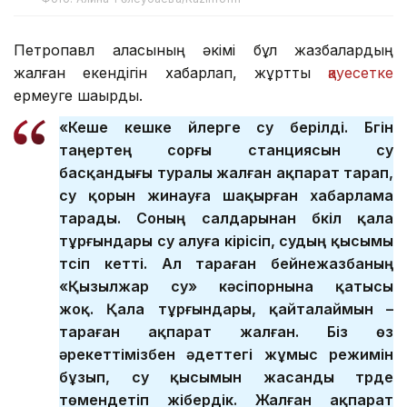
Петропавл қаласының әкімі бұл жазбалардың
жалған екендігін хабарлап, жұртты
қауесетке
ермеуге шақырды.
«Кеше кешке үйлерге су берілді. Бүгін
таңертең сорғы станциясын су
басқандығы туралы жалған ақпарат тарап,
су қорын жинауға шақырған хабарлама
тарады. Соның салдарынан бүкіл қала
тұрғындары су алуға кірісіп, судың қысымы
түсіп кетті. Ал тараған бейнежазбаның
«Қызылжар су» кәсіпорнына қатысы
жоқ. Қала тұрғындары, қайталаймын –
тараған ақпарат жалған. Біз өз
әрекеттімізбен әдеттегі жұмыс режимін
бұзып, су қысымын жасанды түрде
төмендетіп жібердік. Жалған ақпарат