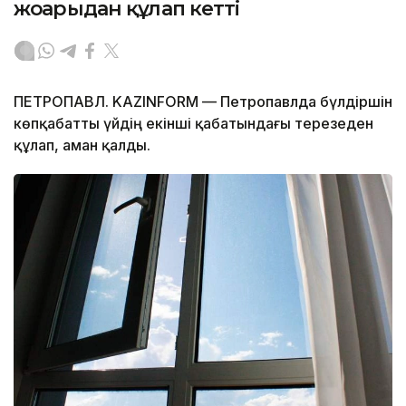
жоғарыдан құлап кетті
ПЕТРОПАВЛ. KAZINFORM — Петропавлда бүлдіршін
көпқабатты үйдің екінші қабатындағы терезеден
құлап, аман қалды.