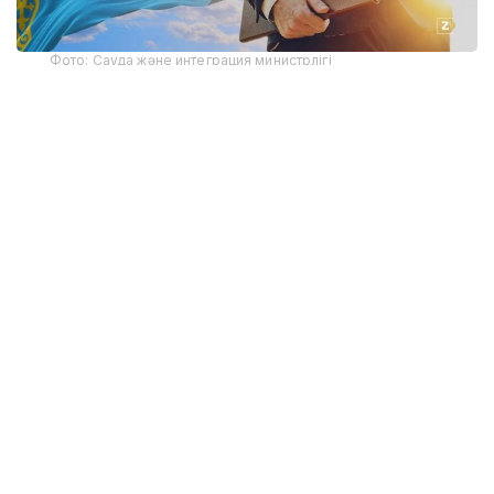
Фото: Сауда және интеграция министрлігі
- Асқар Қайыржанұлы, өңірде мемлекеттік
қызметшілердің кәсіпкерлікпен айналысуына
қатысты қандай заңбұзушылықтар анықталды?
- Ия, екі дерек анықталып отыр. Бірінші жағдайда
соттың заңды күшіне енген шешімі негізінде
мемлекеттік қызметші заң талаптарын бұзған теріс
қылығы үшін мемлекеттік қызметтен босатылды.
Екінші жағдайда мемлекеттік қызметші бала күтімі
бойынша демалыста жүріп, жеке кәсіпкер ретінде
тіркелген. Істі қарау нәтижесінде сот оны Қазақстан
Республикасының Әкімшілік құқық бұзушылық туралы
кодексінің 154-бабы бойынша әкімшілік
жауапкершілікке тартып, 605 мың теңге