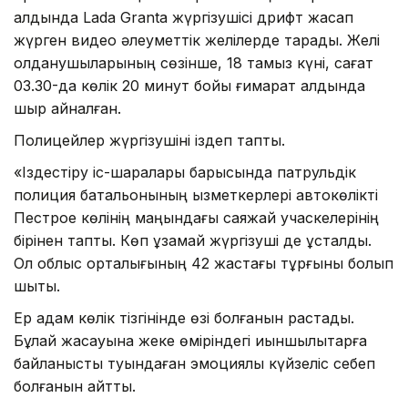
алдында Lada Grantа жүргізушісі дрифт жасап
жүрген видео әлеуметтік желілерде тарады. Желі
қолданушыларының сөзінше, 18 тамыз күні, сағат
03.30-да көлік 20 минут бойы ғимарат алдында
шыр айналған.
Полицейлер жүргізушіні іздеп тапты.
«Іздестіру іс-шаралары барысында патрульдік
полиция батальонының қызметкерлері автокөлікті
Пестрое көлінің маңындағы саяжай учаскелерінің
бірінен тапты. Көп ұзамай жүргізуші де ұсталды.
Ол облыс орталығының 42 жастағы тұрғыны болып
шықты.
Ер адам көлік тізгінінде өзі болғанын растады.
Бұлай жасауына жеке өміріндегі қиыншылықтарға
байланысты туындаған эмоциялық күйзеліс себеп
болғанын айтты.