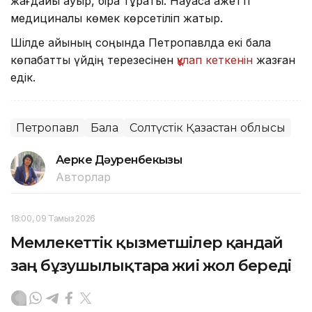
жағдайы ауыр, бірақ тұрақты. Науқасқа қажетті
медициналық көмек көрсетіліп жатыр.
Шілде айының соңында Петропавлда екі бала
көпқабатты үйдің терезесінен
құлап кеткенін
жазған
едік.
Петропавл
Бала
Солтүстік Қазақстан облысы
Ақерке Дәуренбекқызы
Авторлар
18:00, 09 Тамыз 2026
Мемлекеттік қызметшілер қандай
заң бұзушылықтарға жиі жол береді