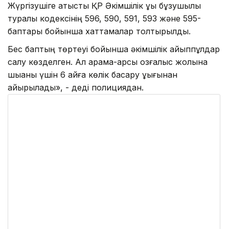
Жүргізушіге қатысты ҚР Әкімшілік құқық бұзушылық
туралы кодексінің 596, 590, 591, 593 және 595-
баптары бойынша хаттамалар толтырылды.
Бес баптың төртеуі бойынша әкімшілік айыппұлдар
салу көзделген. Ал қарама-қарсы қозғалыс жолына
шыққаны үшін 6 айға көлік басқару құқығынан
айырылады», - деді полициядан.