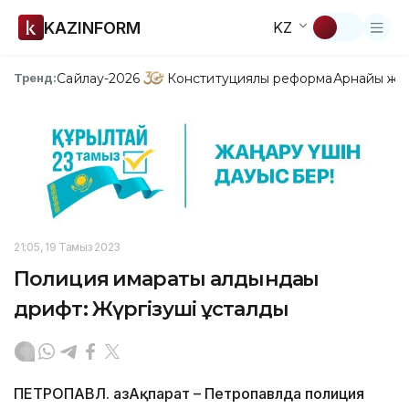
KAZINFORM
KZ
Сайлау-2026
Конституциялық реформа
Арнайы жо
Тренд:
21:05, 19 Тамыз 2023
Полиция ғимараты алдындағы
дрифт: Жүргізуші ұсталды
ПЕТРОПАВЛ. ҚазАқпарат – Петропавлда полиция