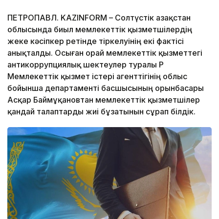
ПЕТРОПАВЛ. KAZINFORM – Солтүстік Қазақстан
облысында биыл мемлекеттік қызметшілердің
жеке кәсіпкер ретінде тіркелуінің екі фактісі
анықталды. Осыған орай мемлекеттік қызметтегі
антикоррупциялық шектеулер туралы ҚР
Мемлекеттік қызмет істері агенттігінің облыс
бойынша департаменті басшысының орынбасары
Асқар Баймұқановтан мемлекеттік қызметшілер
қандай талаптарды жиі бұзатынын сұрап білдік.