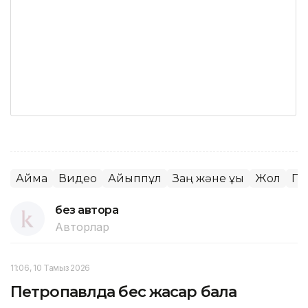
Аймақ
Видео
Айыппұл
Заң және құқық
Жол
По
без автора
Авторлар
11:06, 10 Тамыз 2026
Петропавлда бес жасар бала