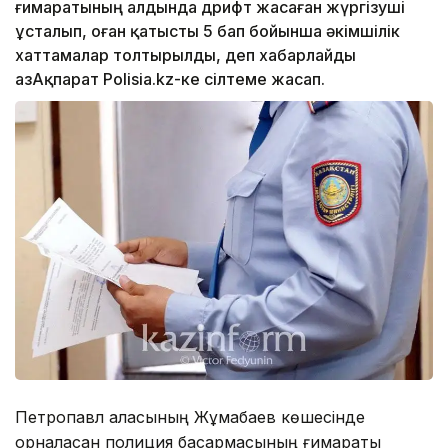
ғимаратының алдында дрифт жасаған жүргізуші
ұсталып, оған қатысты 5 бап бойынша әкімшілік
хаттамалар толтырылды, деп хабарлайды
ҚазАқпарат Рolisia.kz-ке сілтеме жасап.
Петропавл қаласының Жұмабаев көшесінде
орналасқан полиция басқармасының ғимараты