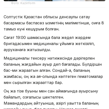
Фото: Kazinform
Солтүстік Қазақстан облысы денсаулық сақтау
басқармасы баспасөз қызметінің мәліметінше, оқиға 8
тамыз күні кешқұрым болған.
Сағат 19:00 шамасында бала жедел жәрдем
бригадасымен медициналық ұйымға жеткізіліп,
ауруханаға жатқызылды.
Медициналық тексеру нәтижесінде дәрігерлен
баланың жағдайын ауыр деп бағалады. Бүлдіршін
бас-ми жарақатын алған. Сондай-ақ, баланың
жамбасы, оң жақ аяқ-қолында көптеген гематомалар
мен сырылған жарақаттар бар.
Оң жақ тізе буыны мен сан аймағында ауырсыну
байқалып, қозғалысы шектелген.
Мамандардың айтуынша, қазіргі уақытта баланың