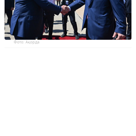
Фото: Ақорда
Бұл туралы Ақорданың баспасөз қызметі
хабарлады.