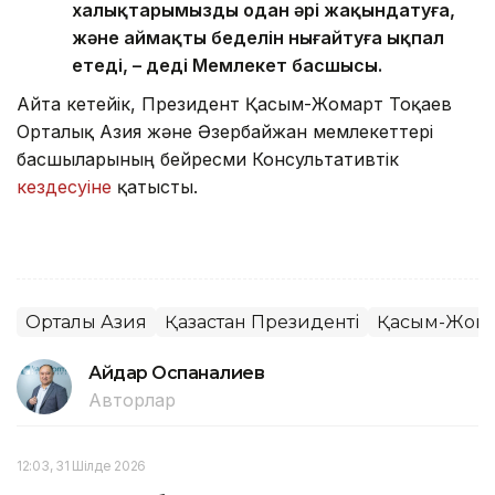
халықтарымызды одан әрі жақындатуға,
және аймақтың беделін нығайтуға ықпал
етеді, – деді Мемлекет басшысы.
Айта кетейік, Президент Қасым-Жомарт Тоқаев
Орталық Азия және Әзербайжан мемлекеттері
басшыларының бейресми Консультативтік
кездесуіне
қатысты.
Орталық Азия
Қазақстан Президенті
Қасым-Жомар
Айдар Оспаналиев
Авторлар
12:03, 31 Шілде 2026