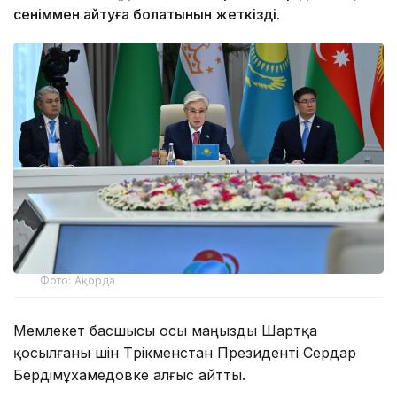
сеніммен айтуға болатынын жеткізді.
Фото: Ақорда
Мемлекет басшысы осы маңызды Шартқа
қосылғаны үшін Түрікменстан Президенті Сердар
Бердімұхамедовке алғыс айтты.