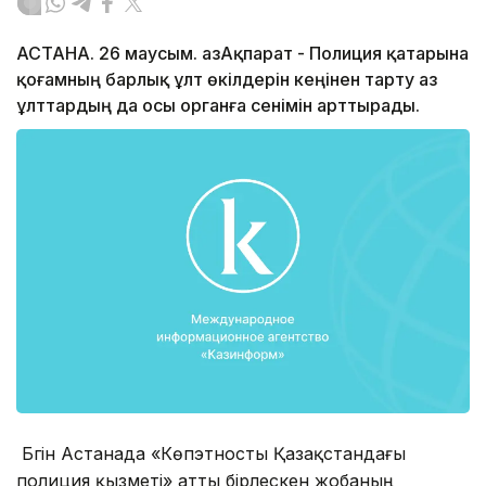
АСТАНА. 26 маусым. ҚазАқпарат - Полиция қатарына
қоғамның барлық ұлт өкілдерін кеңінен тарту аз
ұлттардың да осы органға сенімін арттырады.
Бүгін Астанада «Көпэтносты Қазақстандағы
полиция қызметі» атты бірлескен жобаның