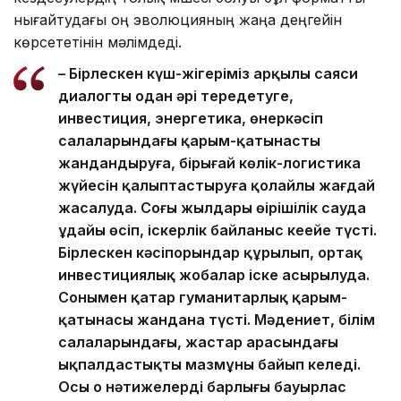
нығайтудағы оң эволюцияның жаңа деңгейін
көрсететінін мәлімдеді.
– Бірлескен күш-жігеріміз арқылы саяси
диалогты одан әрі тереңдетуге,
инвестиция, энергетика, өнеркәсіп
салаларындағы қарым-қатынасты
жандандыруға, бірыңғай көлік-логистика
жүйесін қалыптастыруға қолайлы жағдай
жасалуда. Соңғы жылдары өңірішілік сауда
ұдайы өсіп, іскерлік байланыс кеңейе түсті.
Бірлескен кәсіпорындар құрылып, ортақ
инвестициялық жобалар іске асырылуда.
Сонымен қатар гуманитарлық қарым-
қатынасы жандана түсті. Мәдениет, білім
салаларындағы, жастар арасындағы
ықпалдастықтың мазмұны байып келеді.
Осы оң нәтижелердің барлығы бауырлас