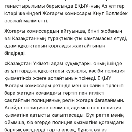
таныстырылымы барысында ЕҚЫҰ-ның Аз ұлттар
істері жөніндегі Жоғарғы комиссары Кнут Воллебек
осылай мәлім етті.
Жоғарғы комиссардың айтуынша, бүгінгі жобаның
өзі Қазақстанның тұрақтылықты қамтамасыз етуді,
адам құқықтарын қорғауды жақтайтынын
білдіреді.
«Қазақстан Үкіметі адам құқықтары, оның ішінде
аз ұлттардың құқықтары құзырлы, кәсіби полиция
қызметінсіз жүзеге аспайтынын түсінеді. ЕҚЫҰ
Жоғары комиссары ретінде мен күн сайын түрленіп
бара жатқан қоғамдағы тәртіп пен игілікті
сақтайтын полицияның рөлін жоғара бағалаймын.
Алайда полицияға сенім ең адымен сол полиция
қызметіне қатысты қалыптасады. Бұл ретте менің
ойымша, біз егерде полиция қызметіне қоғамдағы
барлық өкілдерді тарта алсақ, бұның өзі аз