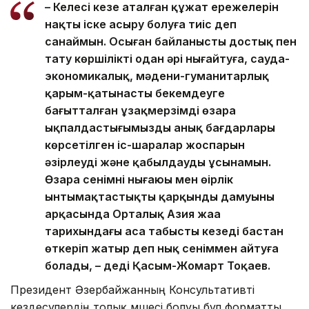
– Келесі кезең аталған құжат ережелерін
нақты іске асыру болуға тиіс деп
санаймын. Осыған байланысты достық пен
тату көршілікті одан әрі нығайтуға, сауда-
экономикалық, мәдени-гуманитарлық
қарым-қатынасты бекемдеуге
бағытталған ұзақмерзімді өзара
ықпалдастығымыздың анық бағдарлары
көрсетілген іс-шаралар жоспарын
әзірлеуді және қабылдауды ұсынамын.
Өзара сенімнің нығаюы мен өңірлік
ынтымақтастықтың қарқынды дамуының
арқасында Орталық Азия жаңа
тарихындағы аса табысты кезеңді бастан
өткеріп жатыр деп нық сеніммен айтуға
болады, – деді Қасым-Жомарт Тоқаев.
Президент Әзербайжанның Консультативті
кездесулердің толық мүшесі болуы бұл форматты