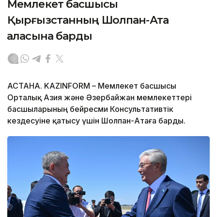
Мемлекет басшысы
Қырғызстанның Шолпан-Ата
қаласына барды
АСТАНА. KAZINFORM – Мемлекет басшысы
Орталық Азия және Әзербайжан мемлекеттері
басшыларының бейресми Консультативтік
кездесуіне қатысу үшін Шолпан-Атаға барды.