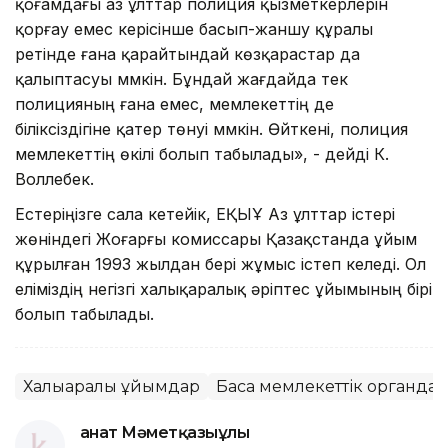
қоғамдағы аз ұлттар полиция қызметкерлерін
қорғау емес керісінше басып-жаншу құралы
ретінде ғана қарайтындай көзқарастар да
қалыптасуы мүмкін. Бұндай жағдайда тек
полицияның ғана емес, мемлекеттің де
біліксіздігіне қатер төнуі мүмкін. Өйткені, полиция
мемлекеттің өкілі болып табылады», - дейді К.
Воллебек.
Естеріңізге сала кетейік, ЕҚЫҰ Аз ұлттар істері
жөніндегі Жоғарғы комиссары Қазақстанда ұйым
құрылған 1993 жылдан бері жұмыс істеп келеді. Ол
еліміздің негізгі халықаралық әріптес ұйымының бірі
болып табылады.
Халықаралық ұйымдар
Басқа мемлекеттік органдар
Қанат Мәметқазыұлы