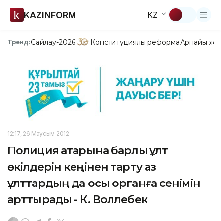
KAZINFORM
KZ
Сайлау-2026
Конституциялық реформа
Арнайы жо
Тренд:
12:17, 26 Маусым 2012
Полиция қатарына барлық ұлт
өкілдерін кеңінен тарту аз
ұлттардың да осы органға сенімін
арттырады - К. Воллебек