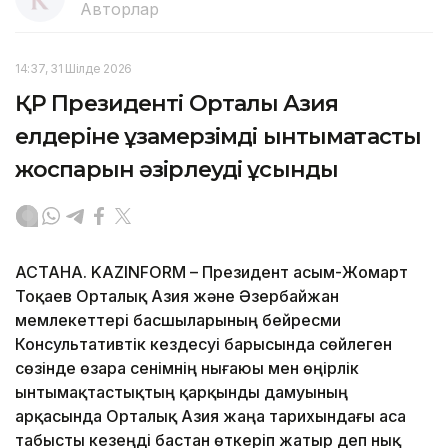
Авторлар
14:37, 31 Шілде 2026
ҚР Президенті Орталық Азия
елдеріне ұзақмерзімді ынтымақтастық
жоспарын әзірлеуді ұсынды
АСТАНА. KAZINFORM – Президент Қасым-Жомарт
Тоқаев Орталық Азия және Әзербайжан
мемлекеттері басшыларының бейресми
Консультативтік кездесуі барысында сөйлеген
сөзінде өзара сенімнің нығаюы мен өңірлік
ынтымақтастықтың қарқынды дамуының
арқасында Орталық Азия жаңа тарихындағы аса
табысты кезеңді бастан өткеріп жатыр деп нық