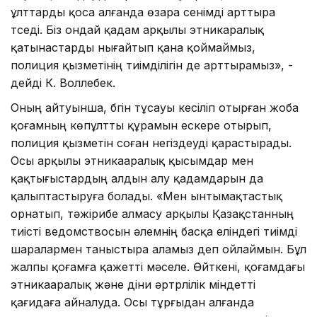
ұлттарды қоса алғанда өзара сенімді арттыра
түседі. Біз ондай қадам арқылы этникаралық
қатынастарды нығайтып қана қоймаймыз,
полиция қызметінің тиімділігін де арттырамыз», -
дейді К. Воллебек.
Оның айтуынша, бүгін тұсауы кесіліп отырған жоба
қоғамның көпұлтты құрамын ескере отырып,
полиция қызметін соған негіздеуді қарастырады.
Осы арқылы этникааралық қысымдар мен
қақтығыстардың алдын алу қадамдарын да
қалыптастыруға болады. «Мен ынтымақтастық
орнатып, тәжірибе алмасу арқылы Қазақстанның
тиісті ведомствосын әлемнің басқа еліндегі тиімді
шаралармен таныстыра аламыз деп ойлаймын. Бұл
жалпы қоғамға қажетті мәселе. Өйткені, қоғамдағы
этникааралық және діни әртүрлілік міндетті
қағидаға айналуда. Осы тұрғыдан алғанда