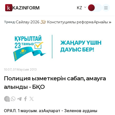
KAZINFORM
KZ
Сайлау-2026
Конституциялық реформа
Арнайы жо
Тренд:
10:07, 01 Маусым 2013
Полиция қызметкерін сабап, қамауға
алынды - БҚО
ОРАЛ. 1 маусым. ҚазАқпарат - Зеленов ауданы