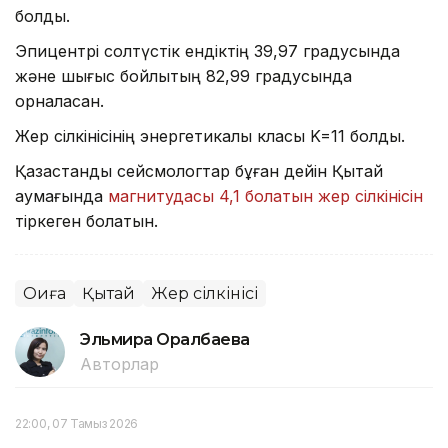
болды.
Эпицентрі солтүстік ендіктің 39,97 градусында
және шығыс бойлықтың 82,99 градусында
орналасқан.
Жер сілкінісінің энергетикалық класы K=11 болды.
Қазақстандық сейсмологтар бұған дейін Қытай
аумағында
магнитудасы 4,1 болатын жер сілкінісін
тіркеген болатын.
Оқиға
Қытай
Жер сілкінісі
Эльмира Оралбаева
Авторлар
22:00, 07 Тамыз 2026