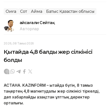
Оқиға
Сот
Аймақ
Батыс Қазақстан облысы
Ғайсағали Сейтақ
Авторлар
20:26, 08 Тамыз 2026
Қытайда 4,8 балдық жер сілкінісі
болды
АСТАНА. KAZINFORM – Қытайда бүгін, 8 тамыз
таңертең 4,8 магнитудалы жер сілкінісі тіркелді,
деп хабарлайды Қазақстан ұлттық деректер
орталығы.