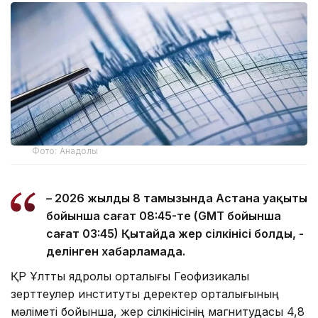
Фото: Анадолы
– 2026 жылдың 8 тамызында Астана уақыты
бойынша сағат 08:45-те (GMT бойынша
сағат 03:45) Қытайда жер сілкінісі болды, -
делінген хабарламада.
ҚР Ұлттық ядролық орталығы Геофизикалық
зерттеулер институты деректер орталығының
мәліметі бойынша, жер сілкінісінің магнитудасы 4,8