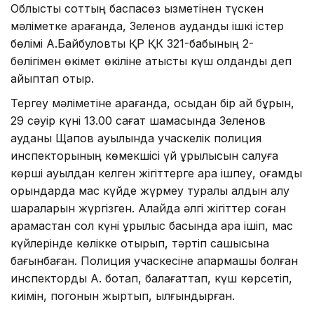
Облыстық соттың баспасөз қызметінен түскен
мәліметке қарағанда, Зеленов аудандық ішкі істер
бөлімі А.Байбуловты ҚР ҚК 321-бабының 2-
бөлігімен өкiмет өкiлiне қатысты күш қолданды деп
айыптап отыр.
Тергеу мәліметіне қарағанда, осыдан бір ай бұрын,
29 сәуір күні 13.00 сағат шамасында Зеленов
ауданы Щапов ауылында учаскелік полиция
инспекторының көмекшісі үй құрылысын салуға
көрші ауылдан келген жігіттерге арақ ішпеу, қоғамдық
орындарда мас күйде жүрмеу туралы алдын алу
шараларын жүргізген. Алайда әлгі жігіттер соған
қарамастан сол күні құрылыс басында арақ ішіп, мас
күйлерінде көлікке отырып, тәртіп сақшысына
бағынбаған. Полиция учаскесіне апармақшы болған
инспекторды А. боқтап, балағаттап, күш көрсетіп,
киімін, погонын жыртып, қылғындырған.