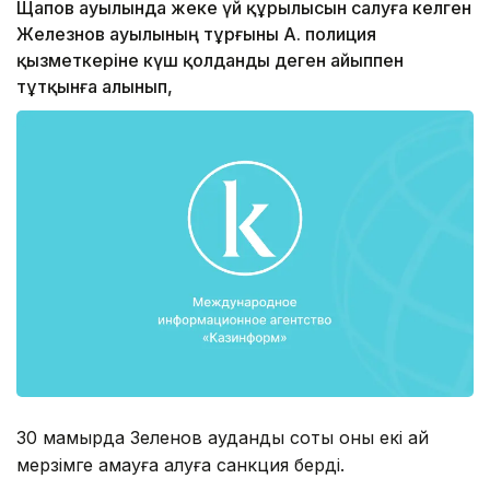
Щапов ауылында жеке үй құрылысын салуға келген
Железнов ауылының тұрғыны А. полиция
қызметкеріне күш қолданды деген айыппен
тұтқынға алынып,
30 мамырда Зеленов аудандық соты оны екі ай
мерзімге қамауға алуға санкция берді.