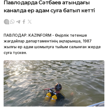
Павлодарда Сәтбаев атындағы
каналда ер адам суға батып кетті
ПАВЛОДАР. KAZINFORM - Өңірлік төтенше
жағдайлар департаментінің ақпарынша, 1987
жылғы ер адам шомылуға тыйым салынған жерде
суға түскен.