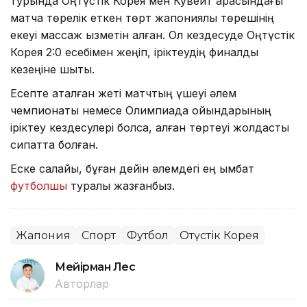
турында Оңтүстік Корея мен Кувейт арасындағы
матчқа төрелік еткен төрт жапониялық төрешінің
екеуі массаж қызметін алған. Ол кездесуде Оңтүстік
Корея 2:0 есебімен жеңіп, іріктеудің финалдық
кезеңіне шықты.
Есепте аталған жеті матчтың үшеуі әлем
чемпионаты немесе Олимпиада ойындарының
іріктеу кездесулері болса, қалған төртеуі жолдастық
сипатта болған.
Еске салайық, бұған дейін әлемдегі ең қымбат
футболшы
туралы жазғанбыз.
Жапония
Спорт
Футбол
Оңтүстік Корея
Мейірман Лес
Авторлар