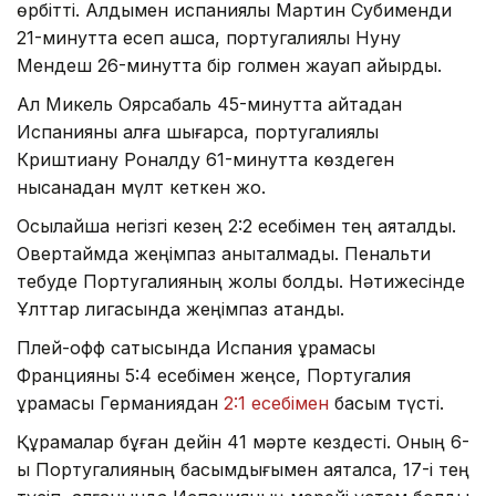
өрбітті. Алдымен испаниялық Мартин Субименди
21-минутта есеп ашса, португалиялық Нуну
Мендеш 26-минутта бір голмен жауап қайырды.
Ал Микель Оярсабаль 45-минутта қайтадан
Испанияны алға шығарса, португалиялық
Криштиану Роналду 61-минутта көздеген
нысанадан мүлт кеткен жоқ.
Осылайша негізгі кезең 2:2 есебімен тең аяқталды.
Овертаймда жеңімпаз анықталмады. Пенальти
тебуде Португалияның жолы болды. Нәтижесінде
Ұлттар лигасында жеңімпаз атанды.
Плей-офф сатысында Испания құрамасы
Францияны 5:4 есебімен жеңсе, Португалия
құрамасы Германиядан
2:1 есебімен
басым түсті.
Құрамалар бұған дейін 41 мәрте кездесті. Оның 6-
ы Португалияның басымдығымен аяқталса, 17-і тең