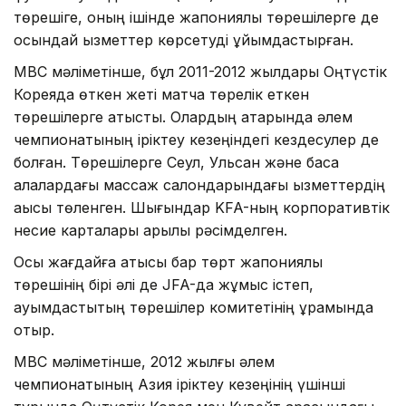
төрешіге, оның ішінде жапониялық төрешілерге де
осындай қызметтер көрсетуді ұйымдастырған.
MBC мәліметінше, бұл 2011-2012 жылдары Оңтүстік
Кореяда өткен жеті матчқа төрелік еткен
төрешілерге қатысты. Олардың қатарында әлем
чемпионатының іріктеу кезеңіндегі кездесулер де
болған. Төрешілерге Сеул, Ульсан және басқа
қалалардағы массаж салондарындағы қызметтердің
ақысы төленген. Шығындар KFA-ның корпоративтік
несие карталары арқылы рәсімделген.
Осы жағдайға қатысы бар төрт жапониялық
төрешінің бірі әлі де JFA-да жұмыс істеп,
қауымдастықтың төрешілер комитетінің құрамында
отыр.
MBC мәліметінше, 2012 жылғы әлем
чемпионатының Азия іріктеу кезеңінің үшінші