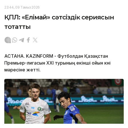
23:44, 09 Тамыз 2026
ҚПЛ: «Елімай» сәтсіздік сериясын
тоқтатты
АСТАНА. KAZINFORM - Футболдан Қазақстан
Премьер-лигасын ХХІ турының екінші ойын күні
мәресіне жетті.