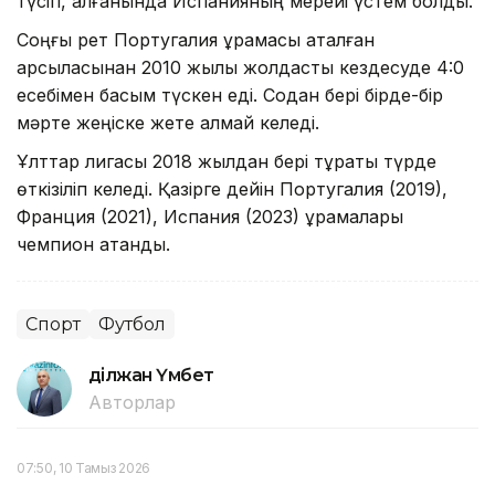
түсіп, қалғанында Испанияның мерейі үстем болды.
Соңғы рет Португалия құрамасы аталған
қарсыласынан 2010 жылы жолдастық кездесуде 4:0
есебімен басым түскен еді. Содан бері бірде-бір
мәрте жеңіске жете алмай келеді.
Ұлттар лигасы 2018 жылдан бері тұрақты түрде
өткізіліп келеді. Қазірге дейін Португалия (2019),
Франция (2021), Испания (2023) құрамалары
чемпион атанды.
Спорт
Футбол
Әділжан Үмбет
Авторлар
07:50, 10 Тамыз 2026