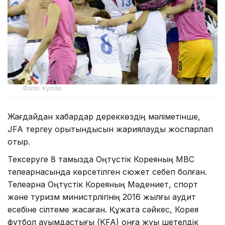
Фото: Kyodo
Жағдайдан хабардар дереккөздің мәліметінше,
JFA тергеу қорытындысын жариялауды жоспарлап
отыр.
Тексеруге 8 тамызда Оңтүстік Кореяның MBC
телеарнасында көрсетілген сюжет себеп болған.
Телеарна Оңтүстік Кореяның Мәдениет, спорт
және туризм министрлігінің 2016 жылғы аудит
есебіне сілтеме жасаған. Құжатқа сәйкес, Корея
футбол қауымдастығы (KFA) онға жуық шетелдік