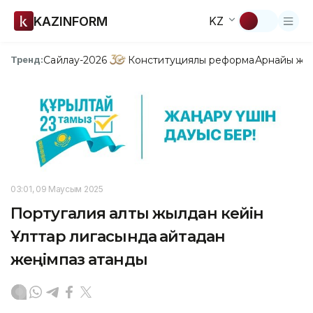
KAZINFORM
KZ
Сайлау-2026
Конституциялық реформа
Арнайы жо
Тренд:
03:01, 09 Маусым 2025
Португалия алты жылдан кейін
Ұлттар лигасында қайтадан
жеңімпаз атанды