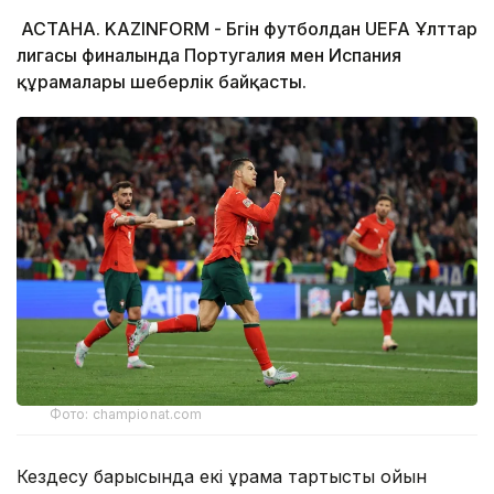
АСТАНА. KAZINFORM - Бүгін футболдан UEFA Ұлттар
лигасы финалында Португалия мен Испания
құрамалары шеберлік байқасты.
Фото: championat.com
Кездесу барысында екі құрама тартысты ойын