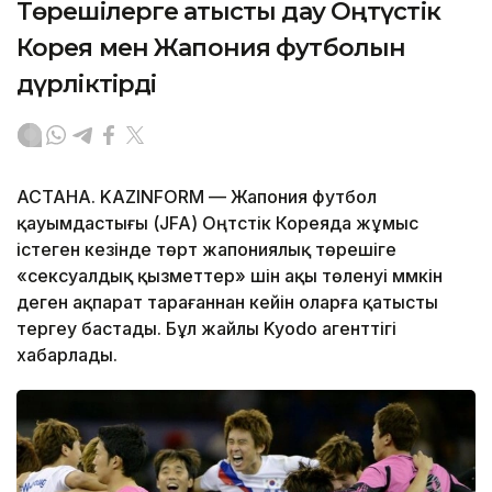
Төрешілерге қатысты дау Оңтүстік
Корея мен Жапония футболын
дүрліктірді
АСТАНА. KAZINFORM — Жапония футбол
қауымдастығы (JFA) Оңтүстік Кореяда жұмыс
істеген кезінде төрт жапониялық төрешіге
«сексуалдық қызметтер» үшін ақы төленуі мүмкін
деген ақпарат тарағаннан кейін оларға қатысты
тергеу бастады. Бұл жайлы Kyodo агенттігі
хабарлады.