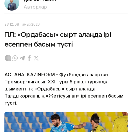
Авторлар
23:12, 08 Тамыз 2026
ҚПЛ: «Ордабасы» сырт алаңда ірі
есеппен басым түсті
АСТАНА. KAZINFORM - Футболдан Қазақстан
Премьер-лигасын ХХІ туры бірінші турында
шымкенттік «Ордабасы» сырт алаңда
Талдықорғанның «Жетісуынан» ірі есеппен басым
түсті.