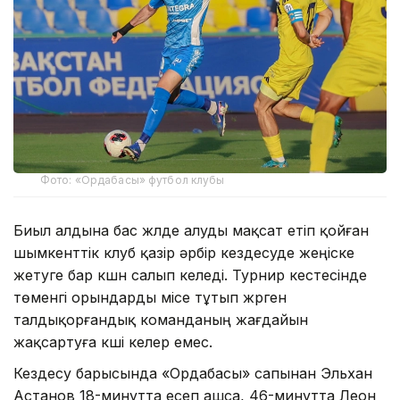
Фото: «Ордабасы» футбол клубы
Биыл алдына бас жүлде алуды мақсат етіп қойған
шымкенттік клуб қазір әрбір кездесуде жеңіске
жетуге бар күшн салып келеді. Турнир кестесінде
төменгі орындарды місе тұтып жүрген
талдықорғандық команданың жағдайын
жақсартуға күші келер емес.
Кездесу барысында «Ордабасы» сапынан Эльхан
Астанов 18-минутта есеп ашса, 46-минутта Леон