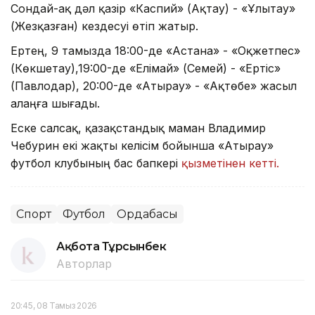
Сондай-ақ дәл қазір «Каспий» (Ақтау) - «Ұлытау»
(Жезқазған) кездесуі өтіп жатыр.
Ертең, 9 тамызда 18:00-де «Астана» - «Оқжетпес»
(Көкшетау),19:00-де «Елімай» (Семей) - «Ертіс»
(Павлодар), 20:00-де «Атырау» - «Ақтөбе» жасыл
алаңға шығады.
Еске салсақ, қазақстандық маман Владимир
Чебурин екі жақты келісім бойынша «Атырау»
футбол клубының бас бапкері
қызметінен кетті.
Спорт
Футбол
Ордабасы
Ақбота Тұрсынбек
Авторлар
20:45, 08 Тамыз 2026