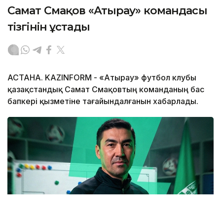
Самат Смақов «Атырау» командасы
тізгінін ұстады
АСТАНА. KAZINFORM - «Атырау» футбол клубы
қазақстандық Самат Смақовтың команданың бас
бапкері қызметіне тағайындалғанын хабарлады.