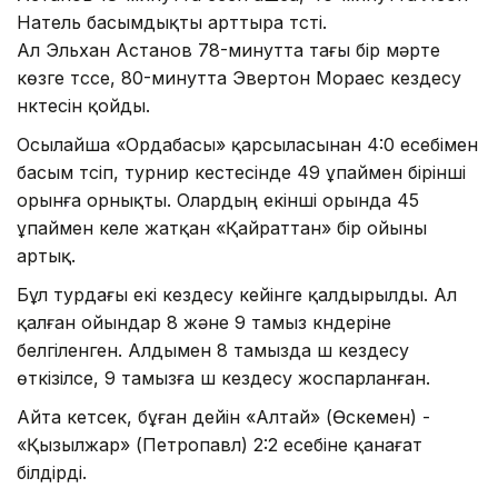
Натель басымдықты арттыра түсті.
Ал Эльхан Астанов 78-минутта тағы бір мәрте
көзге түссе, 80-минутта Эвертон Мораес кездесу
нүктесін қойды.
Осылайша «Ордабасы» қарсыласынан 4:0 есебімен
басым түсіп, турнир кестесінде 49 ұпаймен бірінші
орынға орнықты. Олардың екінші орында 45
ұпаймен келе жатқан «Қайраттан» бір ойыны
артық.
Бұл турдағы екі кездесу кейінге қалдырылды. Ал
қалған ойындар 8 және 9 тамыз күндеріне
белгіленген. Алдымен 8 тамызда үш кездесу
өткізілсе, 9 тамызға үш кездесу жоспарланған.
Айта кетсек, бұған дейін «Алтай» (Өскемен) -
«Қызылжар» (Петропавл) 2:2 есебіне қанағат
білдірді.