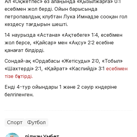
Ал «Оқжетпес» өз алаңында «Қызылжарға» 0:1
есебімен жол берді. Ойын барысында
петропавлдық клубтан Лука Имнадзе сооқан гол
кездесу тағдырын шешті.
14 наурызда «Астана» «Ақтөбеге» 1:4, есебімен
жол берсе, «Қайсар» мен «Ақсу» 2:2 есебіне
қанағат білдірді.
Сондай-ақ «Ордабасы «Жетісуды» 2:0, «Тобыл»
«Шахтерді» 2:1, «Қайрат» «Каспийді» 3:1
есебімен
тізе бүктірді.
Енді 4-тур ойындары 1 және 2 сәуір күндеріне
белгіленген.
Спорт
Футбол
Әділжан Үмбет