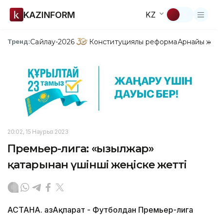
KAZINFORM
KZ
Сайлау-2026
Конституциялық реформа
Арнайы жо
Тренд:
20:02, 15 Наурыз 2023
Премьер-лига: «Қызылжар»
қатарынан үшінші жеңіске жетті
АСТАНА. ҚазАқпарат - Футболдан Премьер-лига