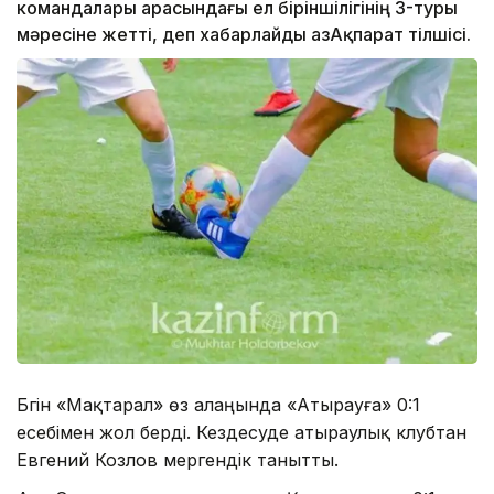
командалары арасындағы ел біріншілігінің 3-туры
мәресіне жетті, деп хабарлайды ҚазАқпарат тілшісі.
Бүгін «Мақтарал» өз алаңында «Атырауға» 0:1
есебімен жол берді. Кездесуде атыраулық клубтан
Евгений Козлов мергендік танытты.