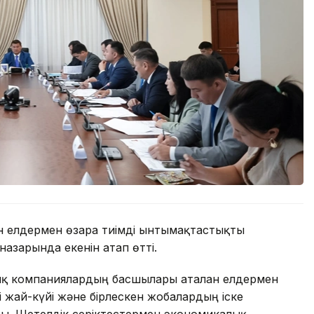
н елдермен өзара тиімді ынтымақтастықты
азарында екенін атап өтті.
ық компаниялардың басшылары аталған елдермен
 жай-күйі және бірлескен жобалардың іске
ы. Шетелдік серіктестермен экономикалық