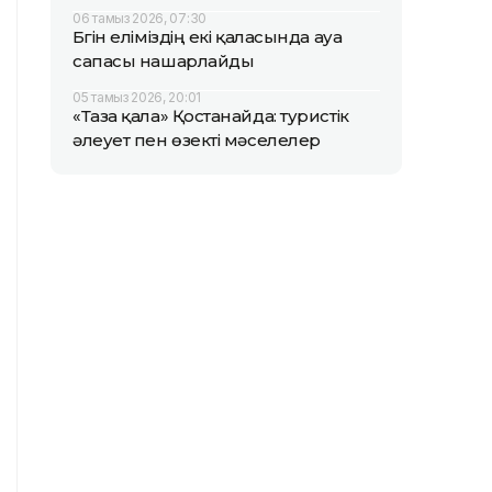
06 тамыз 2026, 07:30
Бүгін еліміздің екі қаласында ауа
сапасы нашарлайды
05 тамыз 2026, 20:01
«Таза қала» Қостанайда: туристік
әлеует пен өзекті мәселелер