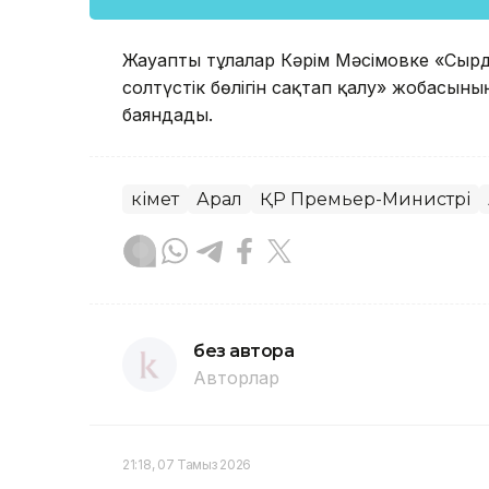
Жауапты тұлғалар Кәрім Мәсімовке «Сырда
солтүстік бөлігін сақтап қалу» жобасыны
баяндады.
Үкімет
Арал
ҚР Премьер-Министрі
без автора
Авторлар
21:18, 07 Тамыз 2026