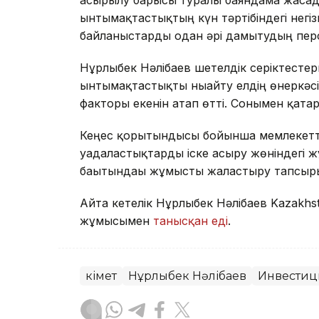
ынтымақтастықтың күн тәртібіндегі негі
байланыстарды одан әрі дамытудың пер
Нұрлыбек Нәлібаев шетелдік серіктест
ынтымақтастықты нығайту елдің өнеркәс
факторы екенін атап өтті. Сонымен қата
Кеңес қорытындысы бойынша мемлекеттік
уағдаластықтарды іске асыру жөніндегі
бағытындағы жұмысты жалғастыру тапсы
Айта кетелік Нұрлыбек Нәлібаев Kazakhs
жұмысымен
танысқан еді
.
Үкімет
Нұрлыбек Нәлібаев
Инвестиц