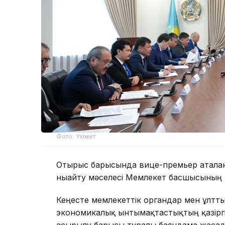
Фото: Үкімет
Отырыс барысында вице-премьер аталға
нығайту мәселесі Мемлекет басшысының н
Кеңесте мемлекеттік органдар мен ұлтт
экономикалық ынтымақтастықтың қазіргі
асырылу барысы туралы баяндама жасад