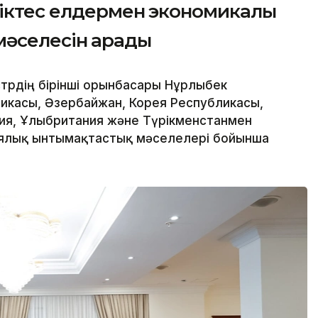
ріктес елдермен экономикалық
әселесін қарады
трдің бірінші орынбасары Нұрлыбек
ликасы, Әзербайжан, Корея Республикасы,
ния, Ұлыбритания және Түрікменстанмен
иялық ынтымақтастық мәселелері бойынша