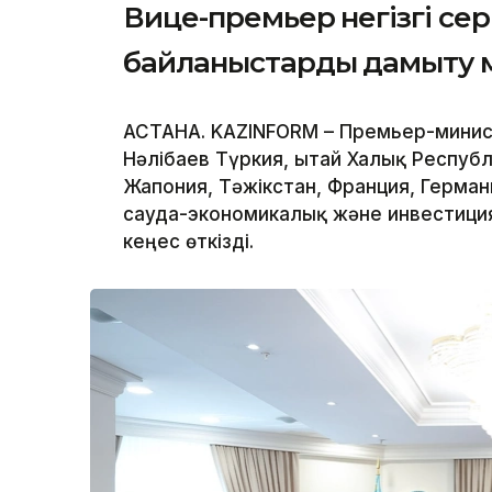
Вице-премьер негізгі се
байланыстарды дамыту м
АСТАНА. KAZINFORM – Премьер-минис
Нәлібаев Түркия, Қытай Халық Респуб
Жапония, Тәжікстан, Франция, Герма
сауда-экономикалық және инвестиц
кеңес өткізді.