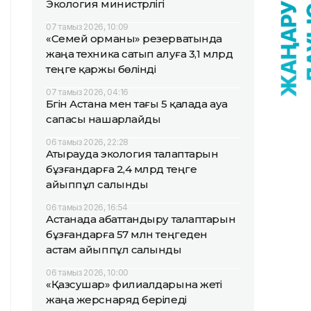
Экология министрлігі
07 тамыз 2026, 10:09
«Семей орманы» резерватында
жаңа техника сатып алуға 3,1 млрд
теңге қаржы бөлінді
07 тамыз 2026, 04:16
Бүгін Астана мен тағы 5 қалада ауа
сапасы нашарлайды
06 тамыз 2026, 22:28
Атырауда экология талаптарын
бұзғандарға 2,4 млрд теңге
айыппұл салынды
06 тамыз 2026, 16:54
Астанада абаттандыру талаптарын
бұзғандарға 57 млн теңгеден
астам айыппұл салынды
06 тамыз 2026, 10:00
«Қазсушар» филиалдарына жеті
жаңа жерснаряд беріледі