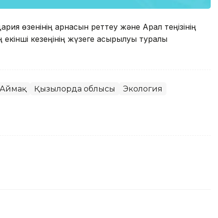
рия өзенінің арнасын реттеу және Арал теңізінің
ң екінші кезеңінің жүзеге асырылуы туралы
Аймақ
Қызылорда облысы
Экология