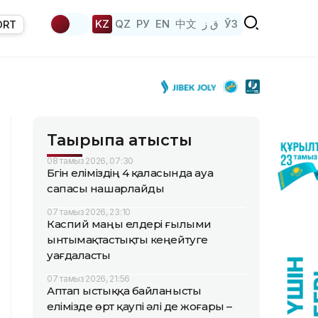
KZ
QZ
РУ
EN
中文
ق ز
ЎЗ
ORT
Тақырыпқа қатысты
08 тамыз 2026, 07:30
Бүгін еліміздің 4 қаласында ауа
сапасы нашарлайды
07 тамыз 2026, 23:10
Каспий маңы елдері ғылыми
ынтымақтастықты кеңейтуге
уағдаласты
07 тамыз 2026, 21:56
Аптап ыстыққа байланысты
елімізде өрт қаупі әлі де жоғары –