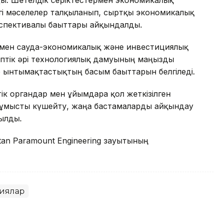
згі мәселелер талқыланып, сыртқы экономикалық
спективалы бағыттары айқындалды.
ермен сауда-экономикалық және инвестициялық
іптік әрі технологиялық дамуының маңызды
р ынтымақтастықтың басым бағыттарын белгіледі.
 органдар мен ұйымдарға қол жеткізілген
 жұмысты күшейту, жаңа бастамаларды айқындау
рылды.
tan Paramount Engineering зауытының
иялар