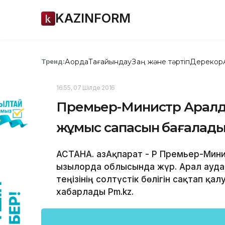
KAZINFORM
Ақорда
Тағайындау
Заң және тәртіп
Дерекқор
Тренд:
16:55, 07 Шілде 2016
Премьер-Министр Аралды
жұмыс сапасын бағалад
АСТАНА. ҚазАқпарат - ҚР Премьер-Ми
Қызылорда облысында жүр. Арал ауда
теңізінің солтүстік бөлігін сақтап қ
хабарлады Pm.kz.