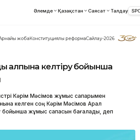
Әлемде
Қазақстан
Саясат
Талдау
SP
Арнайы жоба
Конституциялық реформа
Сайлау-2026
 қалпына келтіру бойынша
ы
нистрі Кәрім Мәсімов жұмыс сапарымен
нына келген соң Кәрім Мәсімов Арал
алу бойынша жұмыс сапасын бағалады, деп