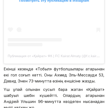
Посмотреть эту публикацию в Instagram
Публикация от «Қайрат» ФК | FC Kairat Almaty (@f.c.kairat)
Екінші кезеңде «Тобыл» футболшылары қатарынан
екі гол соғып кетті. Оны Ахмед Эль-Мессауди 53,
Давид Энен 73-минутта өзінің еншісіне жазды.
Үш ұпай қолынан сусып бара жатқан «Қайрат»
шабуыл шебін күшейтті. Олардың қатарынан
Андрей Ульшин 96-минутта көздеген нысанадан
мүлт кеткен жоқ.