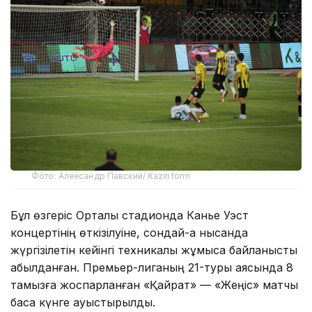
Фото: Александр Павский/ Kazinform
Бұл өзгеріс Орталық стадионда Канье Уэст
концертінің өткізілуіне, сондай-ақ нысанда
жүргізілетін кейінгі техникалық жұмысқа байланысты
қабылданған. Премьер-лиганың 21-туры аясында 8
тамызға жоспарланған «Қайрат» — «Жеңіс» матчы
басқа күнге ауыстырылды.