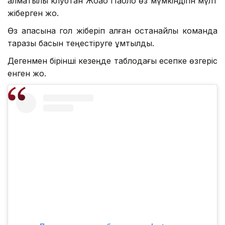
алматылық клубтан Жоао Паоло өз мүмкіндігін мүлт
жіберген жоқ.
Өз қақпасына гол жіберіп алған қостанайлық команда
таразы басын теңестіруге ұмтылды.
Дегенмен бірінші кезеңде таблодағы есепке өзгеріс
енген жоқ.