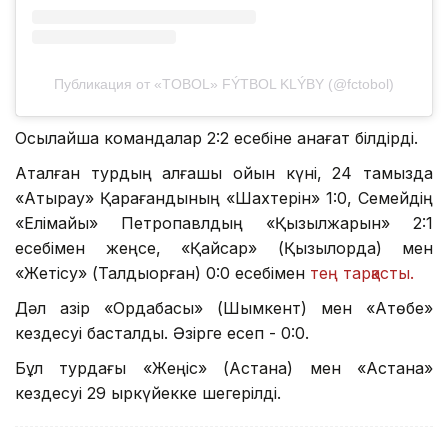
Публикация от «TOBOL» FÝTBOL KLÝBY (@fctobol)
Осылайша командалар 2:2 есебіне қанағат білдірді.
Аталған турдың алғашқы ойын күні, 24 тамызда
«Атырау» Қарағандының «Шахтерін» 1:0, Семейдің
«Елімайы» Петропавлдың «Қызылжарын» 2:1
есебімен жеңсе, «Қайсар» (Қызылорда) мен
«Жетісу» (Талдықорған) 0:0 есебімен
тең тарқасты.
Дәл қазір «Ордабасы» (Шымкент) мен «Ақтөбе»
кездесуі басталды. Әзірге есеп - 0:0.
Бұл турдағы «Жеңіс» (Астана) мен «Астана»
кездесуі 29 қыркүйекке шегерілді.