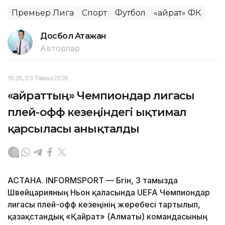
Премьер Лига
Спорт
Футбол
«Қайрат» ФК
Досбол Атажан
Авторлар
16:35, 03 Тамыз 2026
«Қайраттың» Чемпиондар лигасы
плей-офф кезеңіндегі ықтимал
қарсыласы анықталды
АСТАНА. INFORMSPORT — Бүгін, 3 тамызда
Швейцарияның Ньон қаласында UEFA Чемпиондар
лигасы плей-офф кезеңінің жеребесі тартылып,
қазақстандық «Қайрат» (Алматы) командасының