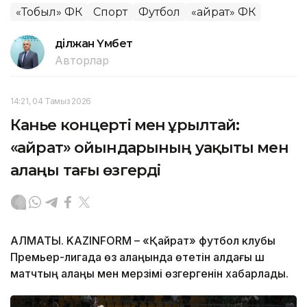
«Тобыл» ФК
Спорт
Футбол
«Қайрат» ФК
Әділжан Үмбет
Авторлар
14:21, 04 Тамыз 2026
Канье концерті мен Құрылтай:
«Қайрат» ойындарының уақыты мен
алаңы тағы өзгерді
АЛМАТЫ. KAZINFORM – «Қайрат» футбол клубы
Премьер-лигада өз алаңында өтетін алдағы үш
матчтың алаңы мен мерзімі өзгергенін хабарлады.