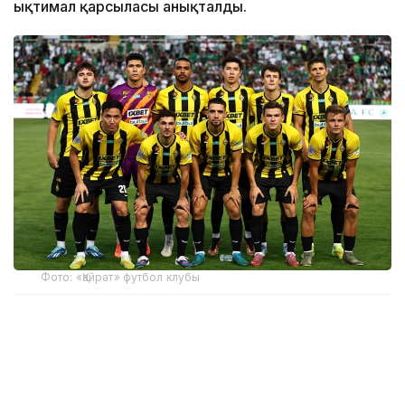
ықтимал қарсыласы анықталды.
Фото: «Қайрат» футбол клубы
Плей\-офф кезеңінде алматылық ұжым Грекияның
АЕК клубымен кездесуі мүмкін. Бұл ойындар 18-19,
25-26 тамыз күндеріне белгіленген.
Қазақстандық команда оған дейін 4 және 11 тамызда