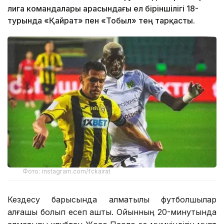
лига командалары арасындағы ел біріншілігі 18-
турында «Қайрат» пен «Тобыл» тең тарқасты.
Фото: instagram.com/fckairat
Кездесу барысында алматылық футболшылар
алғашқы болып есеп ашты. Ойынның 20-минутында