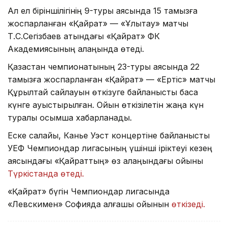
Ал ел біріншілігінің 9-туры аясында 15 тамызға
жоспарланған «Қайрат» — «Ұлытау» матчы
Т.С.Сегізбаев атындағы «Қайрат» ФК
Академиясының алаңында өтеді.
Қазақстан чемпионатының 23-туры аясында 22
тамызға жоспарланған «Қайрат» — «Ертіс» матчы
Құрылтай сайлауын өткізуге байланысты басқа
күнге ауыстырылған. Ойын өткізілетін жаңа күн
туралы қосымша хабарланады.
Еске салайық, Канье Уэст концертіне байланысты
УЕФ Чемпиондар лигасының үшінші іріктеуі кезең
аясындағы «Қайраттың» өз алаңындағы ойыны
Түркістанда өтеді.
«Қайрат» бүгін Чемпиондар лигасында
«Левскимен» Софияда алғашқы ойынын
өткізеді.