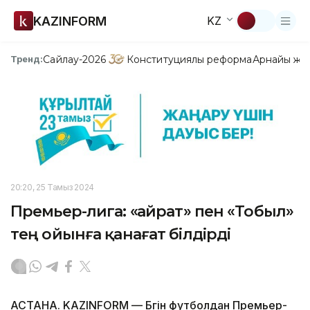
KAZINFORM
KZ
Сайлау-2026
Конституциялық реформа
Арнайы жо
Тренд:
20:20, 25 Тамыз 2024
Премьер-лига: «Қайрат» пен «Тобыл»
тең ойынға қанағат білдірді
АСТАНА. KAZINFORM — Бүгін футболдан Премьер-