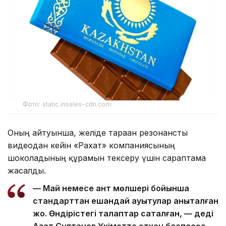
Фото: static.insales-cdn.com
Оның айтуынша, желіде тараған резонансты
видеодан кейін «Рахат» компаниясының
шоколадының құрамын тексеру үшін сараптама
жасалды.
— Май немесе қант мөлшері бойынша
стандарттан ешқандай ауытқулар анықталған
жоқ. Өндірістегі талаптар сақталған, — деді