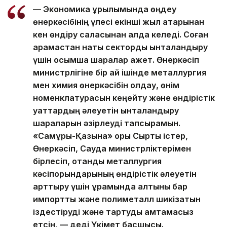
— Экономика құрылымында өңдеу
өнеркәсібінің үлесі екінші жыл қатарынан
кен өндіру саласынан алда келеді. Соған
қарамастан нақты секторды ынталандыру
үшін қосымша шаралар қажет. Өнеркәсіп
министрлігіне бір ай ішінде металлургия
мен химия өнеркәсібін қолдау, өнім
номенклатурасын кеңейту және өндірістік
қуаттардың әлеуетін ынталандыру
шараларын әзірлеуді тапсырамын.
«Самұрық-Қазына» қоры Сыртқы істер,
Өнеркәсіп, Сауда министрліктерімен
бірлесіп, отандық металлургия
кәсіпорындарының өндірістік әлеуетін
арттыру үшін құрамында алтыны бар
импорттық және полиметалл шикізатын
іздестіруді және тартуды қамтамасыз
етсін, — деді Үкімет басшысы.