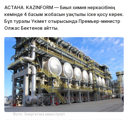
АСТАНА. KAZINFORM — Биыл химия өнеркәсібінің
кемінде 4 басым жобасын уақтылы іске қосу керек.
Бұл туралы Үкімет отырысында Премьер-министр
Олжас Бектенов айтты.
Фото: Энергетика министрлігі