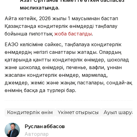
Азат Сұлтанов Үкіметте өткен баспасөз
мәслихатында.
Айта кетейік, 2026 жылғы 1 маусымнан бастап
Қазақстанда кондитерлік өнімдерді таңбалау
бойынша пилоттық
жоба басталды
.
ЕАЭО келісіміне сәйкес, таңбалауға кондитерлік
өнімдердің негізгі санаттары жатады. Олардың
қатарында қантты кондитерлік өнімдер, шоколад
және шоколад өнімдері, печенье, вафли, ұннан
жасалған кондитерлік өнімдер, мармелад,
джемдер, жеміс және жаңғақ пасталары, сондай-ақ
өнімнің басқа да түрлері бар.
Кондитерлік өнім
Үкімет отырысы
Ауыл шаруа
Руслан Ғаббасов
Авторлар