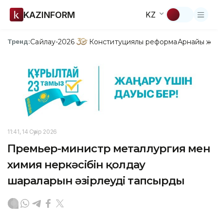
KAZINFORM
KZ
Сайлау-2026
Конституциялық реформа
Арнайы жо
Тренд:
11:41, 14 Сәуір 2026
Премьер-министр металлургия мен
химия өнеркәсібін қолдау
шараларын әзірлеуді тапсырды