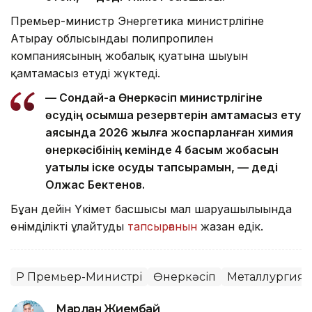
Премьер-министр Энергетика министрлігіне
Атырау облысындағы полипропилен
компаниясының жобалық қуатына шығуын
қамтамасыз етуді жүктеді.
— Сондай-ақ Өнеркәсіп министрлігіне
өсудің қосымша резервтерін қамтамасыз ету
аясында 2026 жылға жоспарланған химия
өнеркәсібінің кемінде 4 басым жобасын
уақтылы іске қосуды тапсырамын, — деді
Олжас Бектенов.
Бұған дейін Үкімет басшысы мал шаруашылығында
өнімділікті ұлғайтуды
тапсырғанын
жазған едік.
ҚР Премьер-Министрі
Өнеркәсіп
Металлургия
Марлан Жиембай