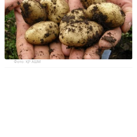
Фото: ҚР АШМ
Бүгін Үкіметте өткен баспасөз мәслихатында
жаздағы күн райы отандық көкөніс пен астық
шығымына қаншалықты әсер етуі мүмкін екені
сұралды.
— Негізгі көкөніс дақылдары суармалы
жерлерде өсіріледі, сондықтан жағдай
бақылауда. Ал солтүстік өңірлер және
Павлодардағы картоп бойынша тосын