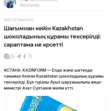
Авторлар
15:25, 04 Тамыз 2026
Шағымнан кейін Kazakhstan
шоколадының құрамы тексерілді:
сараптама не көрсетті
АСТАНА. KAZINFORM — Елде және шетелде
танымал болған Kazakhstan шоколадының құрамы
тексерілді. Бұл туралы Ауыл шаруашылығы вице-
министрі Азат Сұлтанов мәлім етті.