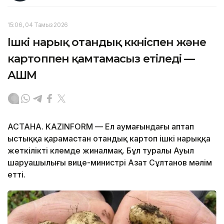
15:06, 04 Тамыз 2026
Ішкі нарық отандық көкөніспен және
картоппен қамтамасыз етіледі —
АШМ
АСТАНА. KAZINFORM — Ел аумағындағы аптап
ыстыққа қарамастан отандық картоп ішкі нарыққа
жеткілікті көлемде жиналмақ. Бұл туралы Ауыл
шаруашылығы вице-министрі Азат Сұлтанов мәлім
етті.