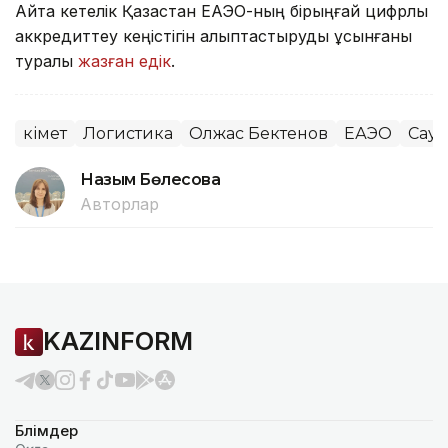
Айта кетелік Қазақстан ЕАЭО-ның бірыңғай цифрлық
аккредиттеу кеңістігін қалыптастыруды ұсынғаны
туралы
жазған едік
.
Үкімет
Логистика
Олжас Бектенов
ЕАЭО
Сауд
Назым Бөлесова
Авторлар
KAZINFORM
Бөлімдер