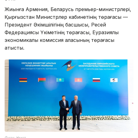
Жиынға Армения, Беларусь премьер-министрлері,
Қырғызстан Министрлер кабинетінің төрағасы —
Президент Әкімшілігінің басшысы, Ресей
Федерациясы Үкіметінің төрағасы, Еуразиялық
экономикалық комиссия алқасының төрағасы
қатысты.
Фото: Үкімет