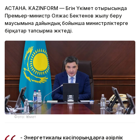
АСТАНА. KAZINFORM — Бүгін Үкімет отырысында
Премьер-министр Олжас Бектенов жылу беру
маусымына дайындық бойынша министрліктерге
бірқатар тапсырма жүктеді.
Фото: Үкімет
- Энергетикалық кәсіпорындарға әзірлік