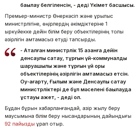
бақылау белгіленсін, - деді Үкімет басшысы.
Премьер-министр Өнеркәсіп және құрылыс
министрлігіне, өңірлердің әкімдіктеріне 1
қыркүйекке дейін білім беру объектілерінің толық
әзірлігін қамтамасыз етуді тапсырды.
- Аталған министрлік 15 қазанға дейін
денсаулық сақтау, тұрғын үй-коммуналдық
шаруашылық және тұрғын үй қоры
объектілерінің әзірлігін қамтамасыз етсін.
Оқу-ағарту, Ғылым және Денсаулық сақтау
министрліктері де бұл мәселені бақылауда
ұстауы қажет, - деді ол.
Бұдан бұрын хабарланғандай, қазір жылу беру
маусымына білім беру нысандарының дайындығы
92 пайызды
құрап отыр.