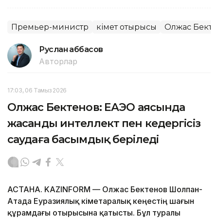
Премьер-министр
Үкімет отырысы
Олжас Бекте
Руслан Ғаббасов
Авторлар
17:03, 06 Тамыз 2026
Олжас Бектенов: ЕАЭО аясында
жасанды интеллект пен кедергісіз
саудаға басымдық беріледі
АСТАНА. KAZINFORM — Олжас Бектенов Шолпан-
Атада Еуразиялық үкіметаралық кеңестің шағын
құрамдағы отырысына қатысты. Бұл туралы