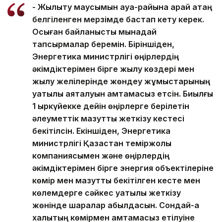
- Жылыту маусымын ауа-райына қарай қатаң
белгіленген мерзімде бастап кету керек.
Осыған байланысты мынадай
тапсырмалар беремін. Біріншіден,
Энергетика министрлігі өңірлердің
әкімдіктерімен бірге жылу көздері мен
жылу желілерінде жөндеу жұмыстарының
уақтылы аяқталуын қамтамасыз етсін. Биылғы
1 қыркүйекке дейін өңірлерге берілетін
әлеуметтік мазутты жеткізу кестесі
бекітілсін. Екіншіден, Энергетика
министрлігі Қазақстан теміржолы
компаниясымен және өңірлердің
әкімдіктерімен бірге энергия объектілеріне
көмір мен мазутты бекітілген кесте мен
көлемдерге сәйкес уақтылы жеткізу
жөнінде шаралар қабылдасын. Сондай-ақ
халықтың көмірмен қамтамасыз етілуіне