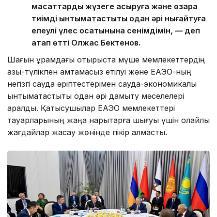
мақсаттарды жүзеге асыруға және өзара
тиімді ынтымақтастықты одан әрі нығайтуға
елеулі үлес қосатынына сенімдімін, — деп
атап өтті Олжас Бектенов.
Шағын құрамдағы отырыста мүше мемлекеттердің
азық-түлікпен қамтамасыз етілуі және ЕАЭО-ның
негізгі сауда әріптестерімен сауда-экономикалық
ынтымақтастықты одан әрі дамыту мәселелері
қаралды. Қатысушылар ЕАЭО мемлекеттері
тауарларының жаңа нарықтарға шығуы үшін қолайлы
жағдайлар жасау жөнінде пікір алмасты.