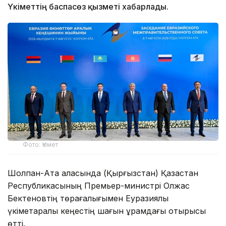
Үкіметтің баспасөз қызметі хабарлады.
Фото: Үкімет
Шолпан-Ата қаласында (Қырғызстан) Қазақстан
Республикасының Премьер-министрі Олжас
Бектеновтің төрағалығымен Еуразиялық
үкіметаралық кеңестің шағын құрамдағы отырысы
өтті.