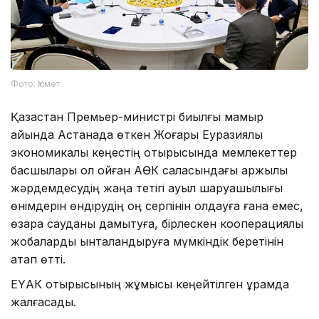
Фото: Үкімет
Қазақстан Премьер-министрі биылғы мамыр
айында Астанада өткен Жоғары Еуразиялық
экономикалық кеңестің отырысында мемлекеттер
басшылары қол қойған АӨК саласындағы қаржылық
жәрдемдесудің жаңа тетігі ауыл шаруашылығы
өнімдерін өндірудің оң серпінін қолдауға ғана емес,
өзара сауданы дамытуға, бірлескен кооперациялық
жобаларды ынталандыруға мүмкіндік беретінін
атап өтті.
ЕҮАК отырысының жұмысы кеңейтілген құрамда
жалғасады.