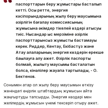
паспорттарын беру жұмыстары басталып
кетті. Осы ретте, энергия
кәсіпорындарының жылу беру маусымына
әзірлігін бағалау комиссиясының
жұмысына әкімдер тікелей өздері қатысуы
тиіс. Нысандар қыс мерзіміне әзірлік
паспорттарынсыз жұмысты бастамауы
керек. Риддер, Кентау, Екібастұз және
Ақтау қалаларының энергия көздерін ерекше
бақылауға алу қажет. Әзірлік паспорты
болмай, жылыту маусымы басталатын
болса, кінәлілер жауапқа тартылады, - О.
Бектенов.
Сонымен қатар ол жылу беру маусымын өткізу
жөніндегі өңірлік штабтардың жұмысын қайта
жаңғыртуды тапсырды. Энергия көздері мен
желілердің жұмысын үнемі тексеріп отыру қажет.