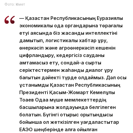
Фото: Үкімет
— Қазақстан Республикасының Еуразиялық
экономикалық одақ органдарына төрағалық
етуі аясында біз жасанды интеллектіні
дамытып, логистикалық хабтар құру,
өнеркәсіп және агроөнеркәсіп кешенін
цифрландыру, кедергісіз сауданы
қамтамасыз ету, сондай-ақ сыртқы
серіктестермен жаһандық диалог құру
бағытын дәйекті түрде қолдаймыз. Дәл осы
ұстанымды Қазақстан Республикасының
Президенті Қасым-Жомарт Кемелұлы
Тоқаев Одаққа мүше мемлекеттердің
басшыларына жолдауында белгілеген
болатын. Бүгінгі отырыс қорытындысы
бойынша қол жеткізілген уағдаластықтар
ЕАЭО шеңберінде алға қойылған