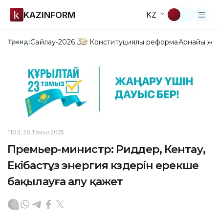
KAZINFORM
KZ
Сайлау-2026
Конституциялық реформа
Арнайы жо
Тренд:
11:53, 26 Тамыз 2025
Премьер-министр: Риддер, Кентау,
Екібастұз энергия көздерін ерекше
бақылауға алу қажет