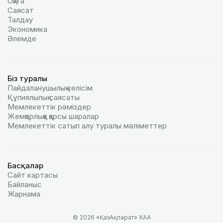
Оқиға
Саясат
Талдау
Экономика
Әлемде
Біз туралы
Пайдаланушылық келiciм
Құпиялылық саясаты
Мемлекеттік рәміздер
Жемқорлыққа қарсы шаралар
Мемлекеттік сатып алу туралы мәлiметтер
Басқалар
Сайт картасы
Байланыс
Жарнама
© 2026 «ҚазАқпарат» ХАА