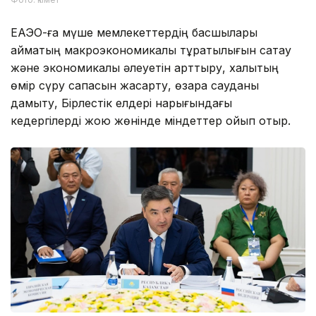
ЕАЭО-ға мүше мемлекеттердің басшылары
аймақтың макроэкономикалық тұрақтылығын сақтау
және экономикалық әлеуетін арттыру, халықтың
өмір сүру сапасын жақсарту, өзара сауданы
дамыту, Бірлестік елдері нарығындағы
кедергілерді жою жөнінде міндеттер қойып отыр.