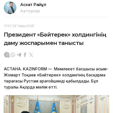
Асхат Райқұл
Авторлар
17:07, 05 Тамыз 2026
Президент «Бәйтерек» холдингінің
даму жоспарымен танысты
АСТАНА. KAZINFORM — Мемлекет басшысы Қасым-
Жомарт Тоқаев «Бәйтерек» холдингінің басқарма
төрағасы Рустам Қарағойшинді қабылдады. Бұл
туралы Ақорда мәлім етті.