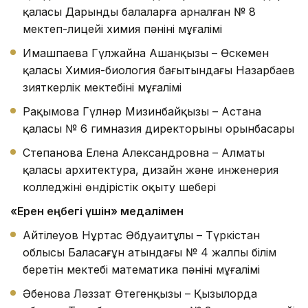
қаласы Дарынды балаларға арналған № 8
мектеп-лицейі химия пәнінің мұғалімі
Имашпаева Гүлжайна Ашанқызы – Өскемен
қаласы Химия-биология бағытындағы Назарбаев
зияткерлік мектебінің мұғалімі
Рақымова Гүлнәр Мизинбайқызы – Астана
қаласы № 6 гимназия директорының орынбасары
Степанова Елена Александровна – Алматы
қаласы архитектура, дизайн және инженерия
колледжінің өндірістік оқыту шебері
«Ерен еңбегі үшін» медалімен
Айтілеуов Нұртас Әбдуаитұлы – Түркістан
облысы Баласағұн атындағы № 4 жалпы білім
беретін мектебі математика пәнінің мұғалімі
Әбенова Ләззат Өтегенқызы – Қызылорда