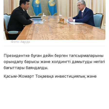
Фото: Ақорда
Президентке бұған дейін берген тапсырмаларының
орындалу барысы және холдингті дамытудың негізгі
бағыттары баяндалды.
Қасым-Жомарт Тоқаевқа инвестициялық және
кредиттік портфель 14,3 триллион теңгеге жетіп,
16,5 триллион теңгеге дейін артады деп болжанып
отырғаны, бұл ретте жыл сайынғы таза пайда
көлемі 400 миллиард теңгеден асатыны жөнінде
мәлімет берілді.