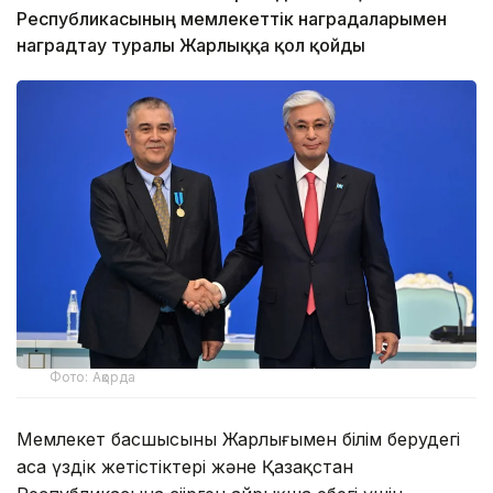
Республикасының мемлекеттік наградаларымен
наградтау туралы Жарлыққа қол қойды
Фото: Ақорда
Мемлекет басшысының Жарлығымен білім берудегі
аса үздік жетістіктері және Қазақстан