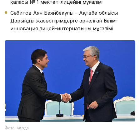
қаласы № 1 мектеп-лицейінің мұғалімі
Сәбитов Аян Баянбекұлы – Ақтөбе облысы
Дарынды жасөспірімдерге арналған Білім-
инновация лицей-интернатының мұғалімі
Фото: Ақорда