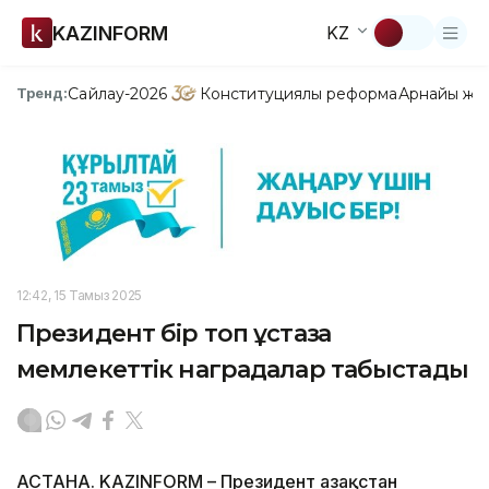
KAZINFORM
KZ
Сайлау-2026
Конституциялық реформа
Арнайы жо
Тренд:
12:42, 15 Тамыз 2025
Президент бір топ ұстазға
мемлекеттік наградалар табыстады
АСТАНА. KAZINFORM – Президент Қазақстан