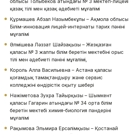
облысы Толыбеков атындағы № 3 мектеп-лицейі
қазақ тілі мен қазақ әдебиеті мұғалімі
Құрмашев Абзал Назымбекұлы – Ақмола облысы
Білім-инновация лицей-интернаты тарих пәнінің
мұғалімі
Әлмішева Ләззат Шайзақызы – Жезқазған
қаласы № 3 жалпы білім беретін мектебінің орыс
тілі мен әдебиеті пәнінің мұғалімі,
Король Алла Васильевна – Астана қаласы
қоғамдық тамақтандыру және сервис
колледжінің өндірістік оқыту шебері
Нәжіметова Зухра Тайырқызы – Шымкент
қаласы Гагарин атындағы № 34 орта білім
беретін мектебі химия-биология пәндерінің
мұғалімі
Рақымова Эльмира Ерсәлімқызы – Қостанай