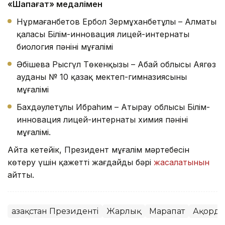
«Шапағат» медалімен
Нұрмағанбетов Ербол Зермұханбетұлы – Алматы
қаласы Білім-инновация лицей-интернаты
биология пәнінің мұғалімі
Әбішева Рысгүл Төкенқызы – Абай облысы Аягөз
ауданы № 10 қазақ мектеп-гимназиясының
мұғалімі
Бахдәулетұлы Ибраһим – Атырау облысы Білім-
инновация лицей-интернаты химия пәнінің
мұғалімі.
Айта кетейік, Президент мұғалім мәртебесін
көтеру үшін қажетті жағдайдың бәрі
жасалатынын
айтты.
Қазақстан Президенті
Жарлық
Марапат
Ақорда