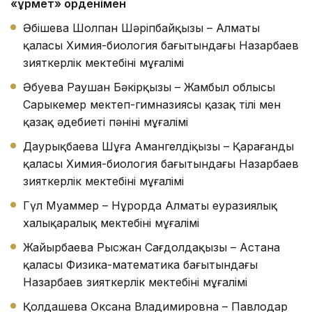
«Құрмет» орденімен
Әбішева Шолпан Шәріпбайқызы – Алматы
қаласы Химия-биология бағытындағы Назарбаев
зияткерлік мектебінің мұғалімі
Әбуева Раушан Бәкірқызы – Жамбыл облысы
Сарыкемер мектеп-гимназиясы қазақ тілі мен
қазақ әдебиеті пәнінің мұғалімі
Даурықбаева Шұға Амангелдіқызы – Қарағанды
қаласы Химия-биология бағытындағы Назарбаев
зияткерлік мектебінің мұғалімі
Гүл Муаммер – Нұрорда Алматы еуразиялық
халықаралық мектебінің мұғалімі
Жайырбаева Рысжан Сағдолдақызы – Астана
қаласы Физика-математика бағытындағы
Назарбаев зияткерлік мектебінің мұғалімі
Қолдашева Оксана Владимировна – Павлодар