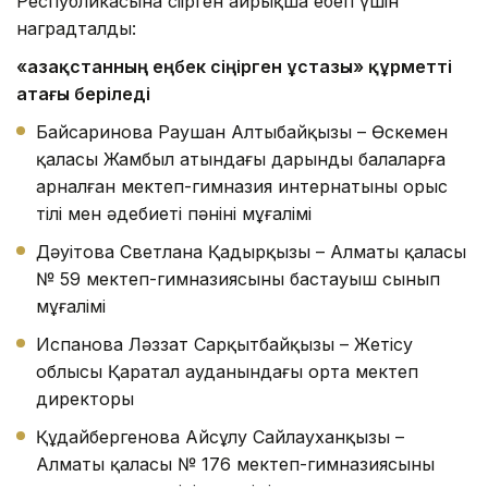
Республикасына сіңірген айрықша еңбегі үшін
наградталды:
«Қазақстанның еңбек сіңірген ұстазы» құрметті
атағы беріледі
Байсаринова Раушан Алтыбайқызы – Өскемен
қаласы Жамбыл атындағы дарынды балаларға
арналған мектеп-гимназия интернатының орыс
тілі мен әдебиеті пәнінің мұғалімі
Дәуітова Светлана Қадырқызы – Алматы қаласы
№ 59 мектеп-гимназиясының бастауыш сынып
мұғалімі
Испанова Ләззат Сарқытбайқызы – Жетісу
облысы Қаратал ауданындағы орта мектеп
директоры
Құдайбергенова Айсұлу Сайлауханқызы –
Алматы қаласы № 176 мектеп-гимназиясының