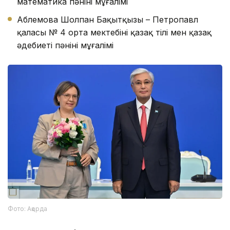
математика пәнінің мұғалімі
Аблемова Шолпан Бақытқызы – Петропавл
қаласы № 4 орта мектебінің қазақ тілі мен қазақ
әдебиеті пәнінің мұғалімі
Фото: Ақорда