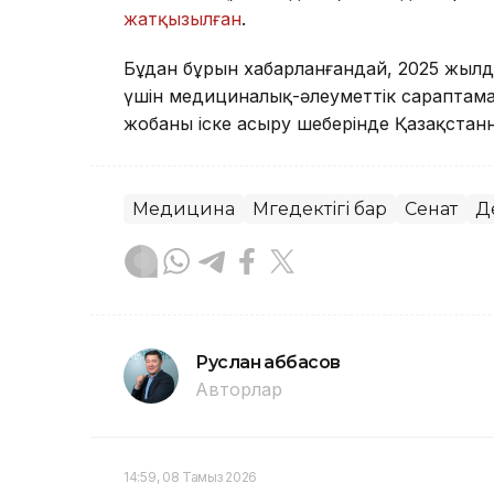
жатқызылған
.
Бұдан бұрын хабарланғандай, 2025 жылды
үшін медициналық-әлеуметтік сараптама
жобаны іске асыру шеңберінде Қазақстанны
Медицина
Мүгедектігі бар
Сенат
Д
Руслан Ғаббасов
Авторлар
14:59, 08 Тамыз 2026