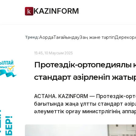
KAZINFORM
Ақорда
Тағайындау
Заң және тәртіп
Дерекқор
Тренд:
15:45, 10 Маусым 2025
Протездік-ортопедиялық 
стандарт әзірленіп жаты
АСТАНА. KAZINFORM — Протездік-орто
бағытында жаңа ұлттық стандарт әзір
әлеуметтік қорғау министрлігінің ап