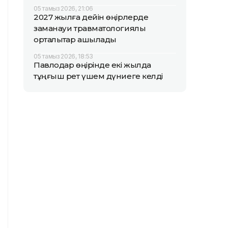
05 тамыз 2026, 21:06
2027 жылға дейін өңірлерде
заманауи травматологиялық
орталықтар ашылады
05 тамыз 2026, 18:53
Павлодар өңірінде екі жылда
тұңғыш рет үшем дүниеге келді