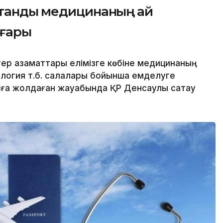
тандық медицинаның қай
оғары
ер азаматтары елімізге көбіне медицинаның
ология т.б. салалары бойынша емделуге
ға жолдаған жауабында ҚР Денсаулық сақтау