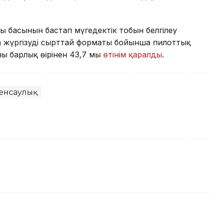
ң басынын бастап мүгедектік тобын белгілеу
 жүргізудің сырттай форматы бойынша пилоттық
ң барлық өңірінен 43,7 мың
өтінім қаралды
.
енсаулық