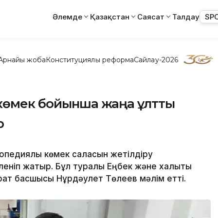
Әлемде
Қазақстан
Саясат
Талдау
SP
Арнайы жоба
Конституциялық реформа
Сайлау-2026
көмек бойынша жаңа ұлттық
р
педиялық көмек саласын жетілдіру
леніп жатыр. Бұл туралы Еңбек және халықты
парат басшысы Нұрдәулет Төлеев мәлім етті.