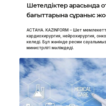
Шетелдіктер арасында о
бағыттарына сұраныс ж
АСТАНА. KAZINFORM – Шет мемлекетт
кардиохирургия, нейрохирургия, онк
келеді. Бұл жөнінде ресми сауалымыз
министрлігі мәлімдеді.