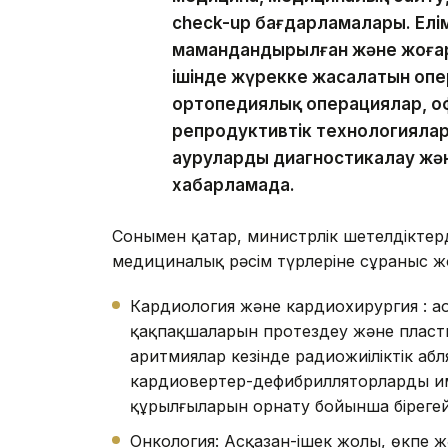
check-up бағдарламалары. Елі
мамандандырылған және жоғар
ішінде жүрекке жасалатын оп
ортопедиялық операциялар, о
репродуктивтік технологияла
ауруларды диагностикалау және
хабарламада.
Сонымен қатар, министрлік шетелдіктер
медициналық рәсім түрлеріне сұраныс жо
Кардиология және кардиохирургия : 
қақпақшаларын протездеу және пласт
аритмиялар кезінде радиожиіліктік аб
кардиовертер-дефибрилляторларды и
құрылғыларын орнату бойынша бірегей
Онкология: Асқазан-ішек жолы, өкпе жә