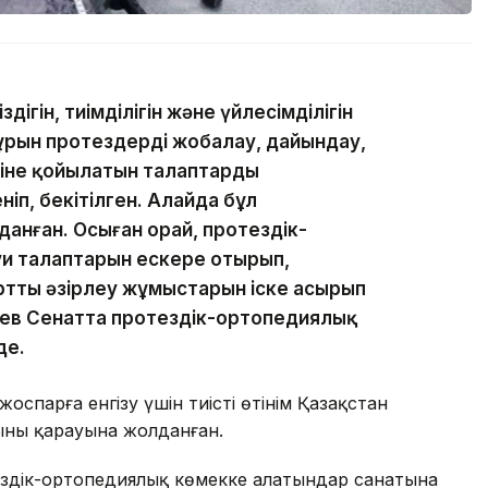
дігін, тиімділігін және үйлесімділігін
ұрын протездерді жобалау, дайындау,
сіне қойылатын талаптарды
ніп, бекітілген. Алайда бұл
анған. Осыған орай, протездік-
уи талаптарын ескере отырып,
артты әзірлеу жұмыстарын іске асырып
еев Сенатта протездік-ортопедиялық
де.
оспарға енгізу үшін тиісті өтінім Қазақстан
ның қарауына жолданған.
отездік-ортопедиялық көмекке алатындар санатына