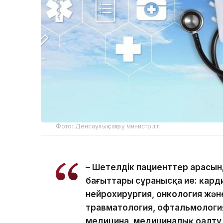
Фото: Денсаулық сақтау министрлігі
– Шетелдік пациенттер арасын
бағыттары сұранысқа ие: кард
нейрохирургия, онкология жән
травматология, офтальмология
медицина, медициналық оңалту