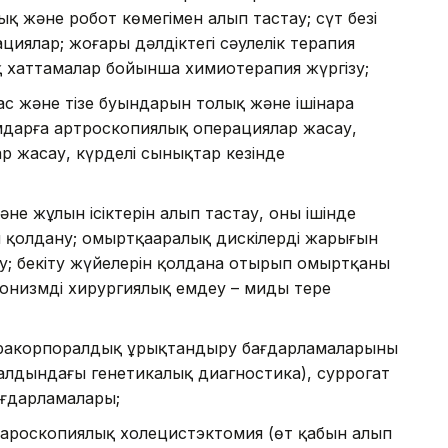
ық және робот көмегімен алып тастау; сүт безі
циялар; жоғары дәлдіктегі сәулелік терапия
қ хаттамалар бойынша химиотерапия жүргізу;
с және тізе буындарын толық және ішінара
мдарға артроскопиялық операциялар жасау,
р жасау, күрделі сынықтар кезінде
е жұлын ісіктерін алып тастау, оның ішінде
 қолдану; омыртқааралық дискілердің жарығын
; бекіту жүйелерін қолдана отырып омыртқаны
онизмді хирургиялық емдеу – миды терең
тракорпоралдық ұрықтандыру бағдарламаларының
 алдындағы генетикалық диагностика), суррогат
ағдарламалары;
пароскопиялық холецистэктомия (өт қабын алып