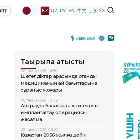
KZ
QZ
РУ
EN
中文
ق ز
ЎЗ
ORT
Тақырыпқа қатысты
08 тамыз 2026, 14:59
Шетелдіктер арасында отандық
медицинаның қай бағыттарына
сұраныс жоғары
08 тамыз 2026, 13:39
Атырауда балаларға кохлеарлық
имплантаттау операциясы
жасалмақ
08 тамыз 2026, 08:35
Қазақстан 2036 жылға дейін