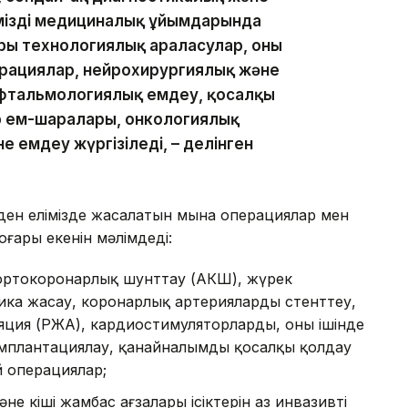
міздің медициналық ұйымдарында
ы технологиялық араласулар, оның
ерациялар, нейрохирургиялық және
фтальмологиялық емдеу, қосалқы
р ем-шаралары, онкологиялық
 емдеу жүргізіледі, – делінген
ден елімізде жасалатын мына операциялар мен
ғары екенін мәлімдеді:
аортокоронарлық шунттау (АКШ), жүрек
ика жасау, коронарлық артерияларды стенттеу,
ляция (РЖА), кардиостимуляторларды, оның ішінде
мплантациялау, қанайналымды қосалқы қолдау
 операциялар;
не кіші жамбас ағзалары ісіктерін аз инвазивті