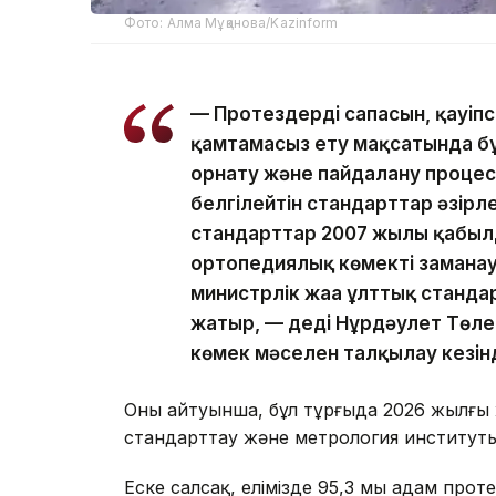
Фото: Алма Мұқанова/Kazinform
— Протездердің сапасын, қауіпсіз
қамтамасыз ету мақсатында б
орнату және пайдалану проце
белгілейтін стандарттар әзірле
стандарттар 2007 жылы қабылд
ортопедиялық көмектің замана
министрлік жаңа ұлттық станд
жатыр, — деді Нұрдәулет Төл
көмек мәселен талқылау кезін
Оның айтуынша, бұл тұрғыда 2026 жылғы ж
стандарттау және метрология институты
Еске салсақ, елімізде 95,3 мың адам пр