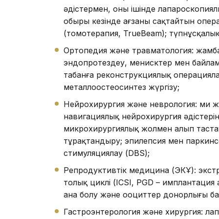
әдістермен, оның ішінде лапароскопиял
обыры кезінде ағзаны сақтайтын опера
(томотерапия, TrueBeam); түпнұсқалы
Ортопедия және травматология: жамба
эндопротездеу, менисктер мен байла
табанға реконструкциялық операцияла
металлоостеосинтез жүргізу;
Нейрохирургия және неврология: ми жән
навигациялық нейрохирургия әдістерін
микрохирургиялық жолмен алып тастау
тұрақтандыру; эпилепсия мен паркинс
стимуляциялау (DBS);
Репродуктивтік медицина (ЭКҰ): экс
толық циклі (ICSI, PGD – имплантация
ана болу және ооциттер донорлығы б
Гастроэнтерология және хирургия: ла