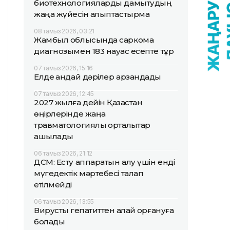
биотехнологияларды дамытудың
жаңа жүйесін қалыптастырмақ
08 тамыз 2026, 03:21
Жамбыл облысында саркома
диагнозымен 183 науқас есепте тұр
07 тамыз 2026, 15:16
Елде қандай дәрілер арзандады
07 тамыз 2026, 12:45
2027 жылға дейін Қазақстан
өңірлерінде жаңа
травматологиялық орталықтар
ашылады
06 тамыз 2026, 21:12
ДСМ: Есту аппаратын алу үшін енді
мүгедектік мәртебесі талап
етілмейді
06 тамыз 2026, 13:55
Вирустық гепатиттен қалай қорғануға
болады