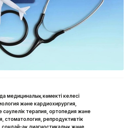
да медициналық көмектің келесі
иология және кардиохирургия,
е сәулелік терапия, ортопедия және
, стоматология, репродуктивтік
, сондай-ақ диагностикалық және