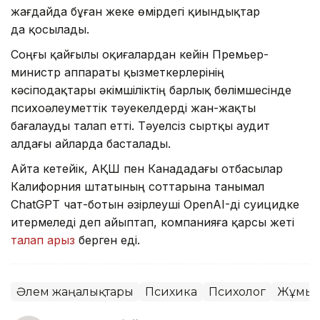
жағдайда бұған жеке өмірдегі қиындықтар
да қосылады.
Соңғы қайғылы оқиғалардан кейін Премьер-
министр аппараты қызметкерлерінің
кәсіподақтары әкімшіліктің барлық бөлімшесінде
психоәлеуметтік тәуекелдерді жан-жақты
бағалауды талап етті. Тәуелсіз сыртқы аудит
алдағы айларда басталады.
Айта кетейік, АҚШ пен Канададағы отбасылар
Калифорния штатының соттарына танымал
ChatGPT чат-ботын әзірлеуші OpenAI-ді суицидке
итермеледі деп айыптап, компанияға қарсы жеті
талап арыз
берген еді.
Әлем жаңалықтары
Психика
Психолог
Жұмы