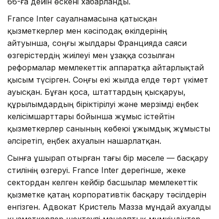
66-ға дейін өскені хабарланды.
France Inter сауалнамасына қатысқан
қызметкерлер мен кәсіподақ өкілдерінің
айтуынша, соңғы жылдары Францияда саяси
өзгерістердің жиілеуі мен ұзаққа созылған
реформалар мемлекеттік аппаратқа айтарлықтай
қысым түсірген. Соңғы екі жылда елде төрт үкімет
ауысқан. Бұған қоса, штаттардың қысқаруы,
құрылымдардың біріктірілуі және мерзімді еңбек
келісімшарттары бойынша жұмыс істейтін
қызметкерлер санының көбеюі ұжымдық жұмысты
әлсіретіп, еңбек ахуалын нашарлатқан.
Сынға ұшырап отырған тағы бір мәселе — басқару
стилінің өзгеруі. France Inter дерегінше, жеке
сектордан келген кейбір басшылар мемлекеттік
қызметке қатаң корпоративтік басқару тәсілдерін
енгізген. Адвокат Кристель Мазза мұндай ахуалды
қызметкерлер шектеулі мансаптық мүмкіндіктер