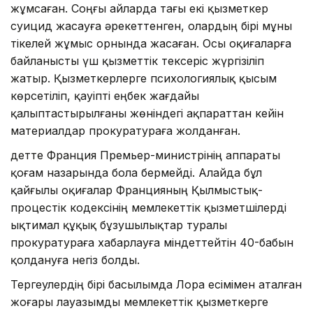
жұмсаған. Соңғы айларда тағы екі қызметкер
суицид жасауға әрекеттенген, олардың бірі мұны
тікелей жұмыс орнында жасаған. Осы оқиғаларға
байланысты үш қызметтік тексеріс жүргізіліп
жатыр. Қызметкерлерге психологиялық қысым
көрсетіліп, қауіпті еңбек жағдайы
қалыптастырылғаны жөніндегі ақпараттан кейін
материалдар прокуратураға жолданған.
Әдетте Франция Премьер-министрінің аппараты
қоғам назарында бола бермейді. Алайда бұл
қайғылы оқиғалар Францияның Қылмыстық-
процестік кодексінің мемлекеттік қызметшілерді
ықтимал құқық бұзушылықтар туралы
прокуратураға хабарлауға міндеттейтін 40-бабын
қолдануға негіз болды.
Тергеулердің бірі басылымда Лора есімімен аталған
жоғары лауазымды мемлекеттік қызметкерге