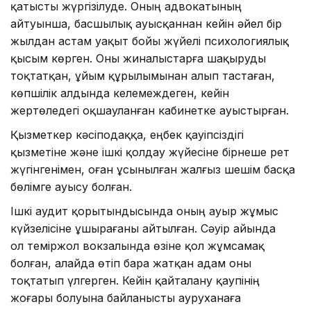
қатысты жүргізілуде. Оның адвокатының
айтуынша, басшылық ауысқаннан кейін әйел бір
жылдан астам уақыт бойы жүйелі психологиялық
қысым көрген. Оны жиналыстарға шақыруды
тоқтатқан, ұйым құрылымынан алып тастаған,
көпшілік алдында келемеждеген, кейін
жертөледегі оқшауланған кабинетке ауыстырған.
Қызметкер кәсіподаққа, еңбек қауіпсіздігі
қызметіне және ішкі қолдау жүйесіне бірнеше рет
жүгінгенімен, оған ұсынылған жалғыз шешім басқа
бөлімге ауысу болған.
Ішкі аудит қорытындысында оның ауыр жұмыс
күйзелісіне ұшырағаны айтылған. Сәуір айында
ол теміржол вокзалында өзіне қол жұмсамақ
болған, алайда өтіп бара жатқан адам оны
тоқтатып үлгерген. Кейін қайталану қаупінің
жоғары болуына байланысты ауруханаға