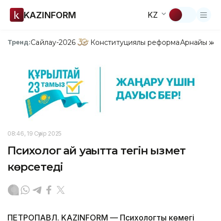
KAZINFORM
KZ
Сайлау-2026
Конституциялық реформа
Арнайы жо
Тренд:
08:46, 19 Сәуір 2025
Психолог қай уақытта тегін қызмет
көрсетеді
ПЕТРОПАВЛ. KAZINFORM — Психологтың көмегі