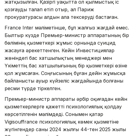
жатқызылған. Қазіргі уақытта ол қылмыстық іс
қозғауды талап етіп отыр, ал Париж
прокуратурасы алдын ала тексеруді бастаған.
France Inter мәліметінше, бұл жалғыз жағдай емес.
Былтыр күзде Премьер-министр аппаратының бір
бөлімінің қызметкері жұмыс орнында суицид
жасауға әрекеттенген. Кейін Инвестициялар
жөніндегі бас хатшылықтың менеджері мен
Үкіметтің бас хатшылығының бір қызметкері өзіне
қол жұмсаған. Соңғысының бұған дейін жұмысқа
байланысты ауыр күйзеліс жағдайында болғаны
ресми түрде тіркелген.
Премьер-министр аппараты әрбір оқиғадан кейін
қызметкерлерге қажетті психологиялық қолдау
көрсетілгенін мәлімдеді. Сонымен қатар
Vigisouffrance психологиялық көмек қызметіне
жүгінгендер саны 2024 жылғы 44-тен 2025 жылы