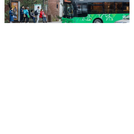
Фото: Александр Павский/ Kazinform
Сарыағаш ауданының прокуратурасы
азаматтардың өмірі мен денсаулығын қорғау және
қауіпсіздігін қамтамасыз ету саласындағы
заңнаманың сақталуына талдау жүргізді.
Талдау барысында наркологиялық және
психиатриялық есепте тұрған, көлік жүргізуге
медициналық қарсы көрсетілімдері бар 89
адамның жүргізуші куәліктері болғаны және
олардың көлік құралын басқаруға жіберілгені белгілі