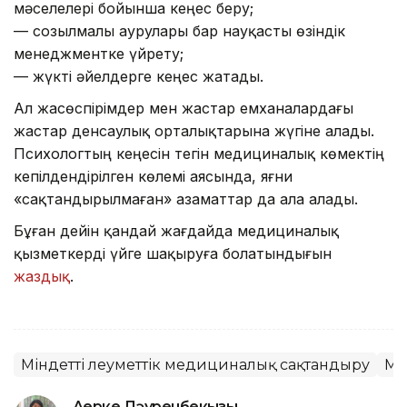
мәселелері бойынша кеңес беру;
— созылмалы аурулары бар науқасты өзіндік
менеджментке үйрету;
— жүкті әйелдерге кеңес жатады.
Ал жасөспірімдер мен жастар емханалардағы
жастар денсаулық орталықтарына жүгіне алады.
Психологтың кеңесін тегін медициналық көмектің
кепілдендірілген көлемі аясында, яғни
«сақтандырылмаған» азаматтар да ала алады.
Бұған дейін қандай жағдайда медициналық
қызметкерді үйге шақыруға болатындығын
жаздық
.
Міндетті әлеуметтік медициналық сақтандыру
Ма
Ақерке Дәуренбекқызы