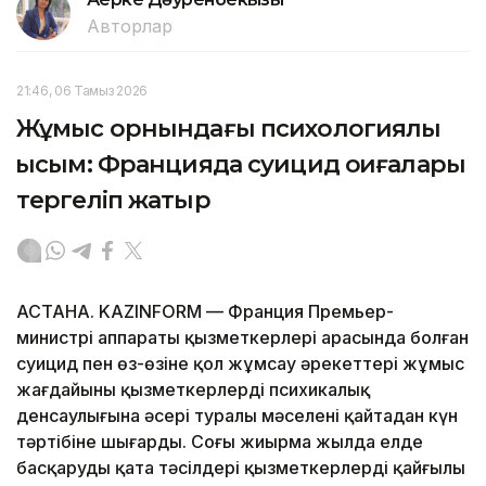
Авторлар
21:46, 06 Тамыз 2026
Жұмыс орнындағы психологиялық
қысым: Францияда суицид оқиғалары
тергеліп жатыр
АСТАНА. KAZINFORM — Франция Премьер-
министрі аппараты қызметкерлері арасында болған
суицид пен өз-өзіне қол жұмсау әрекеттері жұмыс
жағдайының қызметкерлердің психикалық
денсаулығына әсері туралы мәселені қайтадан күн
тәртібіне шығарды. Соңғы жиырма жылда елде
басқарудың қатаң тәсілдері қызметкерлердің қайғылы