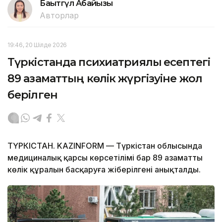
Бақытгүл Абайқызы
Авторлар
19:46, 20 Шілде 2026
Түркістанда психиатриялық есептегі
89 азаматтың көлік жүргізуіне жол
берілген
ТҮРКІСТАН. KAZINFORM — Түркістан облысында
медициналық қарсы көрсетілімі бар 89 азаматтың
көлік құралын басқаруға жіберілгені анықталды.