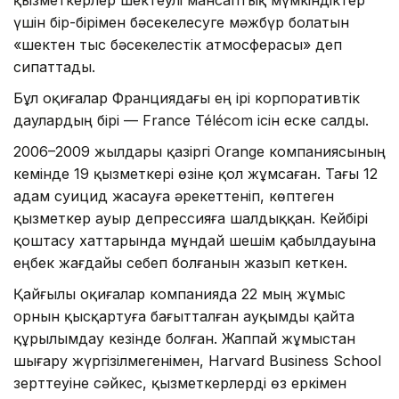
үшін бір-бірімен бәсекелесуге мәжбүр болатын
«шектен тыс бәсекелестік атмосферасы» деп
сипаттады.
Бұл оқиғалар Франциядағы ең ірі корпоративтік
даулардың бірі — France Télécom ісін еске салды.
2006–2009 жылдары қазіргі Orange компаниясының
кемінде 19 қызметкері өзіне қол жұмсаған. Тағы 12
адам суицид жасауға әрекеттеніп, көптеген
қызметкер ауыр депрессияға шалдыққан. Кейбірі
қоштасу хаттарында мұндай шешім қабылдауына
еңбек жағдайы себеп болғанын жазып кеткен.
Қайғылы оқиғалар компанияда 22 мың жұмыс
орнын қысқартуға бағытталған ауқымды қайта
құрылымдау кезінде болған. Жаппай жұмыстан
шығару жүргізілмегенімен, Harvard Business School
зерттеуіне сәйкес, қызметкерлерді өз еркімен