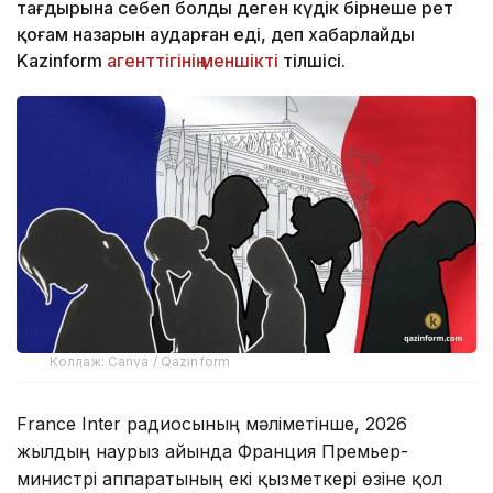
тағдырына себеп болды деген күдік бірнеше рет
қоғам назарын аударған еді, деп хабарлайды
Kazinform
агенттігінің меншікті
тілшісі.
Коллаж: Canva / Qazinform
France Inter радиосының мәліметінше, 2026
жылдың наурыз айында Франция Премьер-
министрі аппаратының екі қызметкері өзіне қол