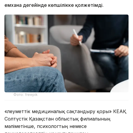
емхана деңгейінде көпшілікке қолжетімді.
Фото: freepik
«Әлеуметтік медициналық сақтандыру қоры» КЕАҚ
Солтүстік Қазақстан облыстық филиалының
мәліметінше, психологтың немесе