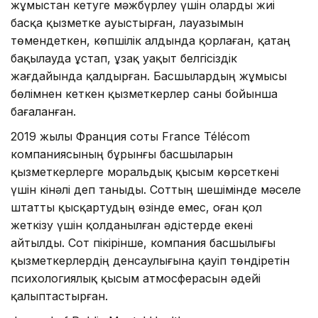
жұмыстан кетуге мәжбүрлеу үшін оларды жиі
басқа қызметке ауыстырған, лауазымын
төмендеткен, көпшілік алдында қорлаған, қатаң
бақылауда ұстап, ұзақ уақыт белгісіздік
жағдайында қалдырған. Басшылардың жұмысы
бөлімнен кеткен қызметкерлер саны бойынша
бағаланған.
2019 жылы Франция соты France Télécom
компаниясының бұрынғы басшыларын
қызметкерлерге моральдық қысым көрсеткені
үшін кінәлі деп таныды. Соттың шешімінде мәселе
штатты қысқартудың өзінде емес, оған қол
жеткізу үшін қолданылған әдістерде екені
айтылды. Сот пікірінше, компания басшылығы
қызметкерлердің денсаулығына қауіп төндіретін
психологиялық қысым атмосферасын әдейі
қалыптастырған.