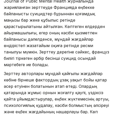
Journal of Public Mental Health журналында
жарияланған зерттеуде Францияда еңбекке
байланысты суицидтер бұрыннан қоғамдық
маңызы бар жеке құбылыс ретінде
қарастырылатыны айтылған. Көптеген елдерден
айырмашылығы, егер оның кәсіби қызметпен
байланысы дәлелденсе, мұндай жағдайлар
өндірістегі жазатайым оқиға ретінде ресми
танылуы мүмкін. Зерттеу дерегіне сәйкес, француз
билігі тіркеген әрбір бесінші суицид осындай
мәртебеге ие болады.
Зерттеу авторлары мұндай қайғылы жағдайлар
көбіне бірнеше фактордың ұзақ уақыт бойы қатар
әсер етуінен болатынын атап өтеді. Олардың
қатарында жұмыс орнын жоғалту қаупі, үздіксіз
қайта ұйымдастырулар, еңбек жүктемесінің артуы,
психологиялық қудалау, кәсіби болмыстың әлсіреуі
және еңбек жағдайының нашарлауы бар. Көп