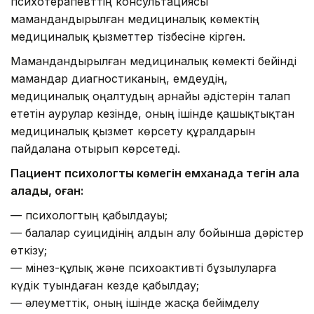
психотерапевттің консультациясы
мамандандырылған медициналық көмектің
медициналық қызметтер тізбесіне кірген.
Мамандандырылған медициналық көмекті бейінді
мамандар диагностиканың, емдеудің,
медициналық оңалтудың арнайы әдістерін талап
ететін аурулар кезінде, оның ішінде қашықтықтан
медициналық қызмет көрсету құралдарын
пайдалана отырып көрсетеді.
Пациент психологтың көмегін емханада тегін ала
алады, оған:
— психологтың қабылдауы;
— балалар суицидінің алдын алу бойынша дәрістер
өткізу;
— мінез-құлық және психоактивті бұзылуларға
күдік туындаған кезде қабылдау;
— әлеуметтік, оның ішінде жасқа бейімделу