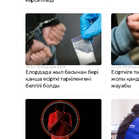
көрсетіледі
19:32, 10 Маусым 2026
22:00, 09 Мау
Елордада жыл басынан бері
Есірткіге т
қанша есірткі тәркіленгені
жолы қанд
белгілі болды
жауабы