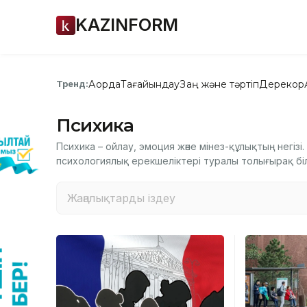
KAZINFORM
Ақорда
Тағайындау
Заң және тәртіп
Дерекқор
Тренд:
Психика
Психика – ойлау, эмоция және мінез-құлықтың негіз
психологиялық ерекшеліктері туралы толығырақ білі