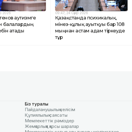
р 2026
09:47, 24 Сәуір 2026
тенов аутизмге
Қазақстанда психикалық,
н балалардың
мінез-құлық ауытқуы бар 108
ебін атады
мыңнан астам адам тіркеуде
тұр
Біз туралы
Пайдаланушылық келiciм
Құпиялылық саясаты
Мемлекеттік рәміздер
Жемқорлыққа қарсы шаралар
Мемлекеттік сатып алу туралы мәлiметтер