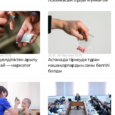
психикасын бұзуы мүмкін бе
сым 2026
20:41, 09 Маусым 2026
әуелділіктен арылу
Астанада тіркеуде тұрған
ай — нарколог
нашақорлардың саны белгілі
болды