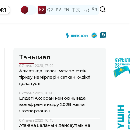
KZ
QZ
РУ
EN
中文
ق ز
ЎЗ
ORT
Танымал
07 тамыз 2026, 17:00
Алматыда жалған мемлекеттік
тіркеу нөмірлерін сатқан күдікті
қолға түсті
07 тамыз 2026, 16:50
Елдегі Ақсоран кен орнында
вольфрам өндіру 2028 жылға
жоспарланған
07 тамыз 2026, 16:45
Ата-ана баланың денсаулығына