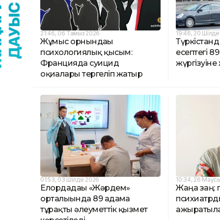
21:46, 06 Тамыз 2026
19:46, 20 Шілд
Жұмыс орнындағы
Түркістан
психологиялық қысым:
есептегі 8
Францияда суицид
жүргізуіне
оқиғалары тергеліп жатыр
01:53, 03 Шілде 2026
10:34, 26 Маус
Елордадағы «Жәрдем»
Жаңа заң: 
орталығында 89 адамға
психиатрд
тұрақты әлеуметтік қызмет
ажыратыл