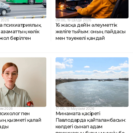
е 2026
09:00, 19 Шілде 2026
да психиатриялық
16 жасқа дейін әлеуметтік
9 азаматтың көлік
желіге тыйым: оның пайдасы
 жол берілген
мен тәуекелі қандай
ым 2026
17:00, 13 Маусым 2026
психолог пен
Минамата қасіреті
ың қызметі қалай
Павлодарда қайталанбасын:
ады
көлдегі сынап адам