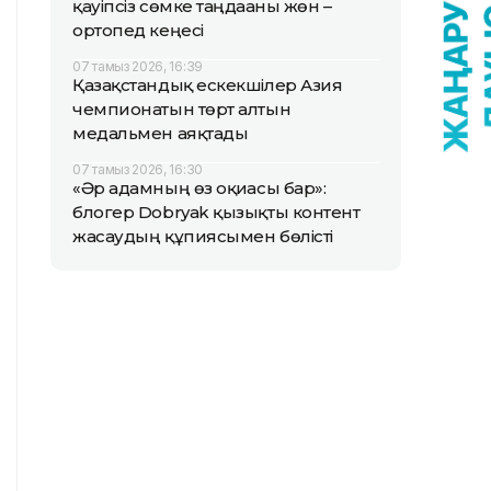
қауіпсіз сөмке таңдағаны жөн –
ортопед кеңесі
07 тамыз 2026, 16:39
Қазақстандық ескекшілер Азия
чемпионатын төрт алтын
медальмен аяқтады
07 тамыз 2026, 16:30
«Әр адамның өз оқиғасы бар»:
блогер Dobryak қызықты контент
жасаудың құпиясымен бөлісті