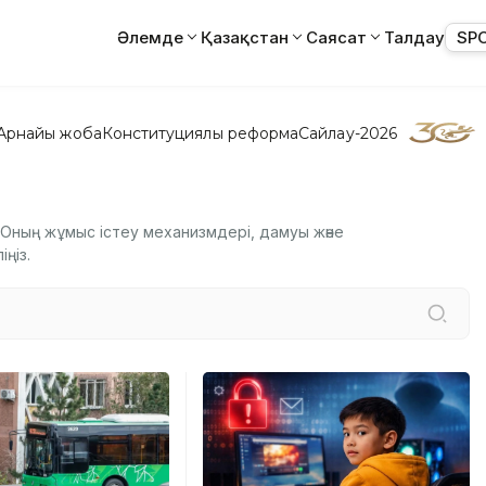
Әлемде
Қазақстан
Саясат
Талдау
SP
Арнайы жоба
Конституциялық реформа
Сайлау-2026
і. Оның жұмыс істеу механизмдері, дамуы және
ңіз.