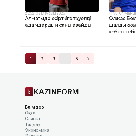
23:52, 02 Маусым 2026
14:55, 04 Мамы
Алматыда есірткіге тәуелді
Олжас Бек
адамдардың саны азайды
шалдыққа
көбею себ
…
1
2
3
5
KAZINFORM
Бөлімдер
Оқиға
Саясат
Талдау
Экономика
Әлемде