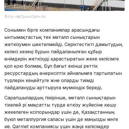
Фото: «ҚазТрансОйл» АҚ
Сонымен бірге компаниялар арасындағы
ынтымақтастық тек металл сынықтарын
жеткізумен шектелмейді. Серіктестікті дамытудың
келесі кезеңі бұрын пайдаланылған құбыр
өнімдерін жеткізуді қарастыратын жеке келісімге
қол қою болмақ. Бұл бағыт екінші реттік
ресурстардың өнеркәсіптік айналымға тартылатын
түрлерін кеңейтуге және оларды тиімді
пайдалануды арттыруға мүмкіндік береді.
Сарапшылардың пікірінше, металл сынықтарын
тікелей әрі мақсатты түрде өткізу жүйесіне көшу
жекелеген кәсіпорындар үшін де, Қазақстанның
бүкіл металлургия саласы үшін де маңызды мәнге
ие. Qarmet компаниясы үшін жаңа келісімдер