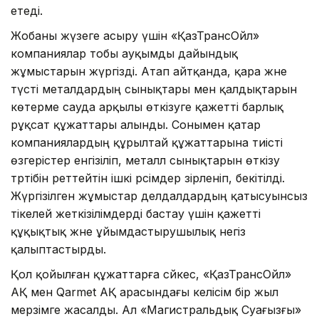
етеді.
Жобаны жүзеге асыру үшін «ҚазТрансОйл»
компаниялар тобы ауқымды дайындық
жұмыстарын жүргізді. Атап айтқанда, қара және
түсті металдардың сынықтары мен қалдықтарын
көтерме сауда арқылы өткізуге қажетті барлық
рұқсат құжаттары алынды. Сонымен қатар
компаниялардың құрылтай құжаттарына тиісті
өзгерістер енгізіліп, металл сынықтарын өткізу
тәртібін реттейтін ішкі рәсімдер әзірленіп, бекітілді.
Жүргізілген жұмыстар делдалдардың қатысуынсыз
тікелей жеткізілімдерді бастау үшін қажетті
құқықтық және ұйымдастырушылық негіз
қалыптастырды.
Қол қойылған құжаттарға сәйкес, «ҚазТрансОйл»
АҚ мен Qarmet АҚ арасындағы келісім бір жыл
мерзімге жасалды. Ал «Магистральдық Суағызғы»