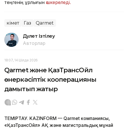
теңгенің ұрлығын
әшкереледі.
Үкімет
Газ
Qarmet
Дәулет Ізтілеу
Авторлар
18:07, 14 Шілде 2026
Qarmet және ҚазТрансОйл
өнеркәсіптік кооперацияны
дамытып жатыр
ТЕМIРТАУ. KAZINFORM — Qarmet компаниясы,
«ҚазТрансОйл» АҚ және магистральдық мұнай