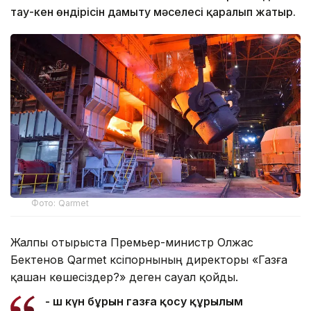
тау-кен өндірісін дамыту мәселесі қаралып жатыр.
Фото: Qarmet
Жалпы отырыста Премьер-министр Олжас
Бектенов Qarmet кәсіпорнының директоры «Газға
қашан көшесіздер?» деген сауал қойды.
- Үш күн бұрын газға қосу құрылым