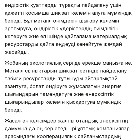
өндірістік қуаттарды тұрақты пайдалану үшін
қажетті қосымша шикізат көлемін алуға мүмкіндік
береді. Бұл металл өнімдерін шығару көлемін
арттыруға, өндірістік үдерістердің тиімділігін
көтеруге және ел ішінде қайталама материалдық
ресурстарды қайта өңдеуді кеңейтуге жағдай
жасайды.
Жобаның экологиялық әсері де ерекше маңызға ие.
Металл сынықтарын шикізат ретінде пайдалану
табиғи ресурстарды тұтынуды айтарлықтай
азайтуға, болат өндіруге жұмсалатын энергия
шығындарын төмендетуге және өнеркәсіптік
шығарындылар көлемін қысқартуға мүмкіндік
береді.
Жасалған келісімдер жалпы отандық өнеркәсіптің
дамуына да оң әсер етеді. Ірі ұлттық компаниялар
арасындағы кооперациялық байланыстардың