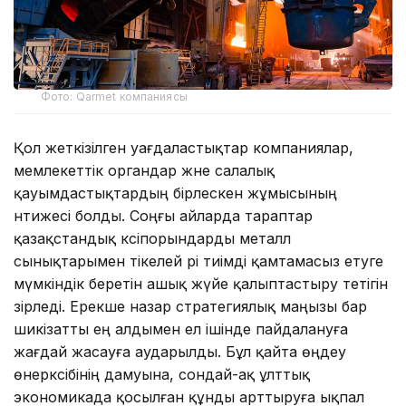
Фото: Qarmet компаниясы
Қол жеткізілген уағдаластықтар компаниялар,
мемлекеттік органдар және салалық
қауымдастықтардың бірлескен жұмысының
нәтижесі болды. Соңғы айларда тараптар
қазақстандық кәсіпорындарды металл
сынықтарымен тікелей әрі тиімді қамтамасыз етуге
мүмкіндік беретін ашық жүйе қалыптастыру тетігін
әзірледі. Ерекше назар стратегиялық маңызы бар
шикізатты ең алдымен ел ішінде пайдалануға
жағдай жасауға аударылды. Бұл қайта өңдеу
өнеркәсібінің дамуына, сондай-ақ ұлттық
экономикада қосылған құнды арттыруға ықпал