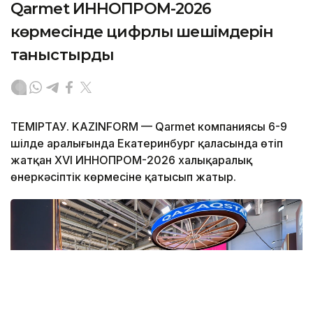
Qarmet ИННОПРОМ-2026
көрмесінде цифрлық шешімдерін
таныстырды
ТЕМIРТАУ. KAZINFORM — Qarmet компаниясы 6-9
шілде аралығында Екатеринбург қаласында өтіп
жатқан XVI ИННОПРОМ-2026 халықаралық
өнеркәсіптік көрмесіне қатысып жатыр.