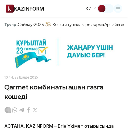
KAZINFORM
KZ
Сайлау-2026
Конституциялық реформа
Арнайы жо
Тренд:
10:44, 22 Шілде 2025
Qarmet комбинаты қашан газға
көшеді
АСТАНА. KAZINFORM – Бүгін Үкімет отырысында