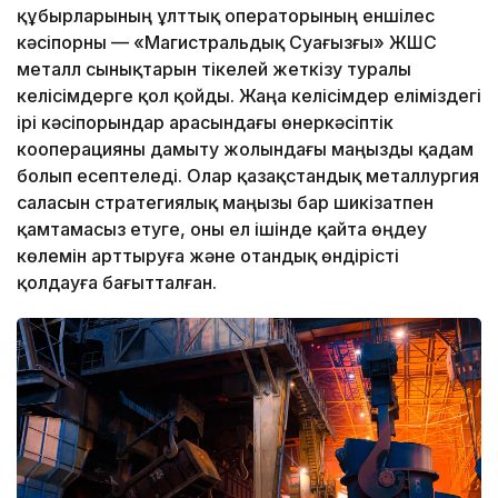
құбырларының ұлттық операторының еншілес
кәсіпорны — «Магистральдық Суағызғы» ЖШС
металл сынықтарын тікелей жеткізу туралы
келісімдерге қол қойды. Жаңа келісімдер еліміздегі
ірі кәсіпорындар арасындағы өнеркәсіптік
кооперацияны дамыту жолындағы маңызды қадам
болып есептеледі. Олар қазақстандық металлургия
саласын стратегиялық маңызы бар шикізатпен
қамтамасыз етуге, оны ел ішінде қайта өңдеу
көлемін арттыруға және отандық өндірісті
қолдауға бағытталған.