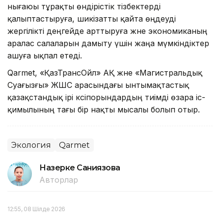
нығаюы тұрақты өндірістік тізбектерді
қалыптастыруға, шикізатты қайта өңдеуді
жергілікті деңгейде арттыруға және экономиканың
аралас салаларын дамыту үшін жаңа мүмкіндіктер
ашуға ықпал етеді.
Qarmet, «ҚазТрансОйл» АҚ және «Магистральдық
Суағызғы» ЖШС арасындағы ынтымақтастық
қазақстандық ірі кәсіпорындардың тиімді өзара іс-
қимылының тағы бір нақты мысалы болып отыр.
Экология
Qarmet
Назерке Саниязова
Авторлар
12:55, 08 Шілде 2026