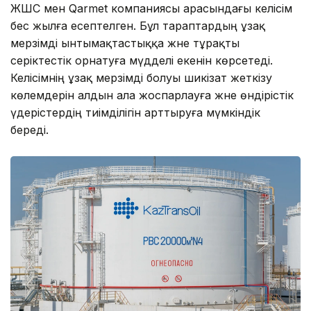
ЖШС мен Qarmet компаниясы арасындағы келісім
бес жылға есептелген. Бұл тараптардың ұзақ
мерзімді ынтымақтастыққа және тұрақты
серіктестік орнатуға мүдделі екенін көрсетеді.
Келісімнің ұзақ мерзімді болуы шикізат жеткізу
көлемдерін алдын ала жоспарлауға және өндірістік
үдерістердің тиімділігін арттыруға мүмкіндік
береді.