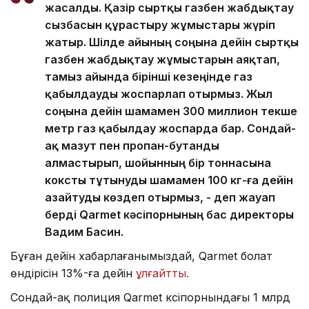
жасалды. Қазір сыртқы газбен жабдықтау
сызбасын құрастыру жұмыстары жүріп
жатыр. Шілде айының соңына дейін сыртқы
газбен жабдықтау жұмыстарын аяқтап,
тамыз айында бірінші кезеңінде газ
қабылдауды жоспарлап отырмыз. Жыл
соңына дейін шамамен 300 миллион текше
метр газ қабылдау жоспарда бар. Сондай-
ақ мазут пен пропан-бутанды
алмастырып, шойынның бір тоннасына
коксты тұтынуды шамамен 100 кг-ға дейін
азайтуды көздеп отырмыз, - деп жауап
берді Qarmet кәсіпорнының бас директоры
Вадим Басин.
Бұған дейін хабарлағанымыздай, Qarmet болат
өндірісін 13%-ға дейін
ұлғайтты.
Сондай-ақ полиция Qarmet кәсіпорнындағы 1 млрд