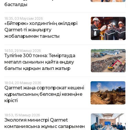
басталды
16:35, 03 Маусым 2026
«Бәйтерек» холдингінің өкілдері
Qarmet-ті жаңғырту
жобаларымен танысты
14:50, 29 Мамыр 2026
Тәулігіне 300 тонна: Теміртауда
металл сынығын қайта өңдеу
бағыты қарқын алып жатыр
18:04, 20 Мамыр 2026
Qarmet жаңа сортопрокат кешені
құрылысының белсенді кезеңіне
кірісті
18:53, 15 Мамыр 2026
Экология министрі Qarmet
компаниясына жұмыс сапарымен