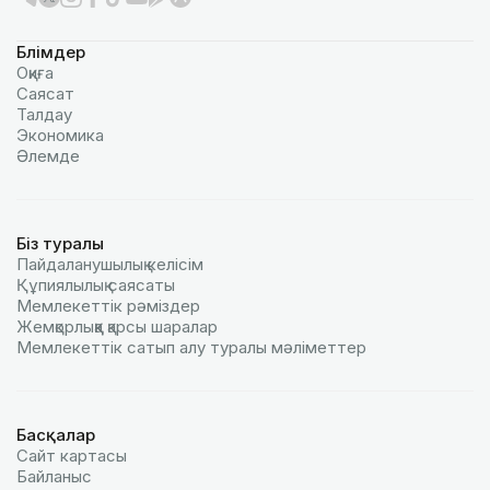
Бөлімдер
Оқиға
Саясат
Талдау
Экономика
Әлемде
Біз туралы
Пайдаланушылық келiciм
Құпиялылық саясаты
Мемлекеттік рәміздер
Жемқорлыққа қарсы шаралар
Мемлекеттік сатып алу туралы мәлiметтер
Басқалар
Сайт картасы
Байланыс