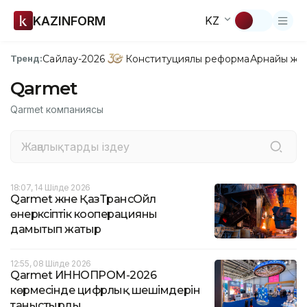
KAZINFORM
KZ
Сайлау-2026
Конституциялық реформа
Арнайы жо
Тренд:
Qarmet
Qarmet компаниясы
18:07, 14 Шілде 2026
Qarmet және ҚазТрансОйл
өнеркәсіптік кооперацияны
дамытып жатыр
12:55, 08 Шілде 2026
Qarmet ИННОПРОМ-2026
көрмесінде цифрлық шешімдерін
таныстырды