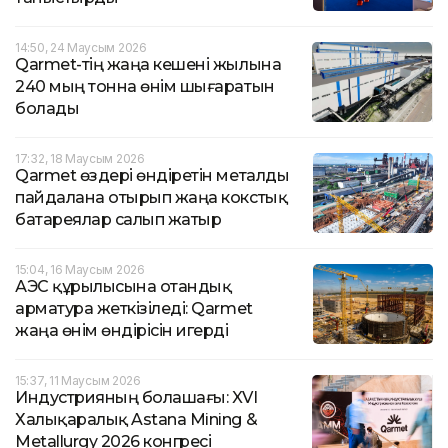
14:50, 24 Маусым 2026
Qarmet-тің жаңа кешені жылына
240 мың тонна өнім шығаратын
болады
17:32, 18 Маусым 2026
Qarmet өздері өндіретін металды
пайдалана отырып жаңа кокстық
батареялар салып жатыр
15:04, 16 Маусым 2026
АЭС құрылысына отандық
арматура жеткізіледі: Qarmet
жаңа өнім өндірісін игерді
15:37, 11 Маусым 2026
Индустрияның болашағы: XVI
Халықаралық Astana Mining &
Metallurgy 2026 конгресі