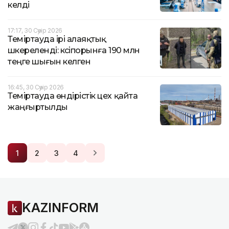
келді
17:17, 30 Сәуір 2026
Теміртауда ірі алаяқтық
әшкереленді: кәсіпорынға 190 млн
теңге шығын келген
16:45, 30 Сәуір 2026
Теміртауда өндірістік цех қайта
жаңғыртылды
1
2
3
4
KAZINFORM