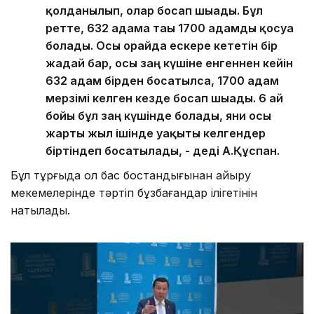
қолданылып, олар босап шығады. Бұл
ретте, 632 адамға тағы 1700 адамды қосуға
болады. Осы орайда ескере кететін бір
жағдай бар, осы заң күшіне енгеннен кейін
632 адам бірден босатылса, 1700 адам
мерзімі келген кезде босап шығады. 6 ай
бойы бұл заң күшінде болады, яғни осы
жарты жыл ішінде уақыты келгендер
біртіндеп босатылады, - деді А.Құспан.
Бұл тұрғыда ол бас бостандығынан айыру
мекемелерінде тәртіп бұзбағандар ілігетінін
нақтылады.