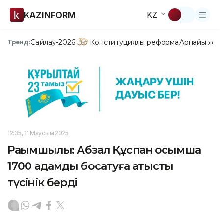
KAZINFORM
KZ
Сайлау-2026
Конституциялық реформа
Арнайы жо
Тренд:
12:35, 11 Маусым 2025
Рақымшылық: Абзал Құспан қосымша
1700 адамды босатуға қатысты
түсінік берді