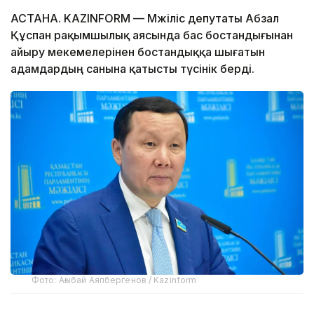
АСТАНА. KAZINFORM — Мәжіліс депутаты Абзал
Құспан рақымшылық аясында бас бостандығынан
айыру мекемелерінен бостандыққа шығатын
адамдардың санына қатысты түсінік берді.
Фото: Ағыбай Аяпбергенов / Kazinform