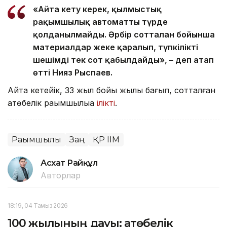
«Айта кету керек, қылмыстық
рақымшылық автоматты түрде
қолданылмайды. Әрбір сотталған бойынша
материалдар жеке қаралып, түпкілікті
шешімді тек сот қабылдайды», – деп атап
өтті Нияз Рыспаев.
Айта кетейік, 33 жыл бойы жылқы бағып, сотталған
ақтөбелік рақымшылыққа
ілікті
.
Рақымшылық
Заң
ҚР ІІМ
Асхат Райқұл
Авторлар
18:19, 04 Тамыз 2026
100 жылқының дауы: ақтөбелік