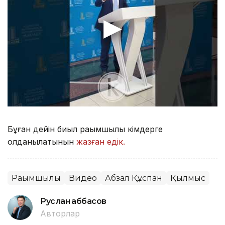
Бұған дейін биыл рақымшылық кімдерге
қолданылатынын
жазған едік.
Рақымшылық
Видео
Абзал Құспан
Қылмыс
Руслан Ғаббасов
Авторлар