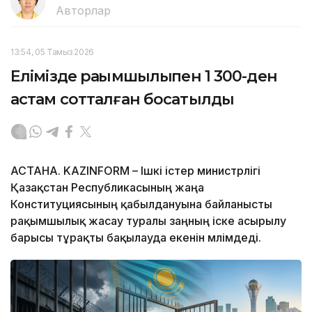
Авторлар
13:54, 05 Тамыз 2026
Елімізде рақымшылықпен 1 300-ден
астам сотталған босатылды
АСТАНА. KAZINFORM – Ішкі істер министрлігі
Қазақстан Республикасының жаңа
Конституциясының қабылдануына байланысты
рақымшылық жасау туралы заңның іске асырылу
барысы тұрақты бақылауда екенін мәлімдеді.