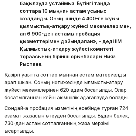
бақылауда ұстаймыз. Бүгінгі таңда
соттарға 10 мыңнан астам ұсыныс
жолданды. Оның ішінде 4 400-ге жуығы
қылмыстық-атқару жүйесі мекемелерімен,
ал 6 900-ден астамы пробация
қызметтерімен дайындалған», – деді ІІМ
Қылмыстық-атқару жүйесі комитеті
төрағасының бірінші орынбасары Нияз
Рыспаев.
Қазіргі уақытта соттар мыңнан астам материалды
қарап шыққан. Соның нәтижесінде қылмыстық-атқару
жүйесі мекемелерінен 620 адам босатылды. Олар
босатылғаннан кейін әкімшілік қадағалауда болады.
Сондай-ақ пробация қызметінің есебінде тұрған 724
азамат жазасын өтеуден босатылды. Бұдан бөлек,
730-дан астам сотталғанның жаза мерзімі
қысқартылды.