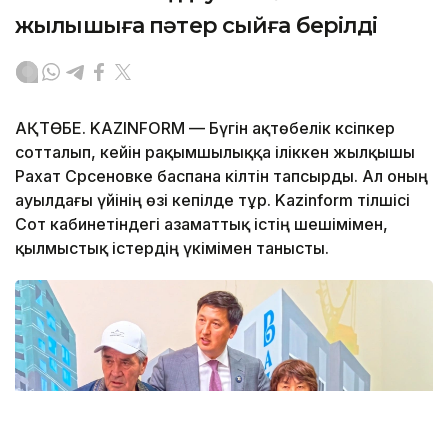
жылқышыға пәтер сыйға берілді
АҚТӨБЕ. KAZINFORM — Бүгін ақтөбелік кәсіпкер
сотталып, кейін рақымшылыққа іліккен жылқышы
Рахат Сәрсеновке баспана кілтін тапсырды. Ал оның
ауылдағы үйінің өзі кепілде тұр. Kazinform тілшісі
Сот кабинетіндегі азаматтық істің шешімімен,
қылмыстық істердің үкімімен танысты.