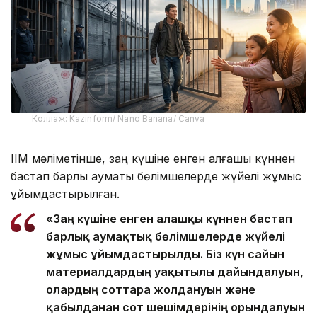
Коллаж: Kazinform/ Nano Banana/ Canva
ІІМ мәліметінше, заң күшіне енген алғашқы күннен
бастап барлық аумақтық бөлімшелерде жүйелі жұмыс
ұйымдастырылған.
«Заң күшіне енген алғашқы күннен бастап
барлық аумақтық бөлімшелерде жүйелі
жұмыс ұйымдастырылды. Біз күн сайын
материалдардың уақытылы дайындалуын,
олардың соттарға жолдануын және
қабылданған сот шешімдерінің орындалуын