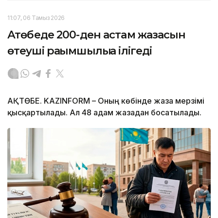
11:07, 06 Тамыз 2026
Ақтөбеде 200-ден астам жазасын
өтеуші рақымшылыққа ілігеді
АҚТӨБЕ. KAZINFORM – Оның көбінде жаза мерзімі
қысқартылады. Ал 48 адам жазадан босатылады.