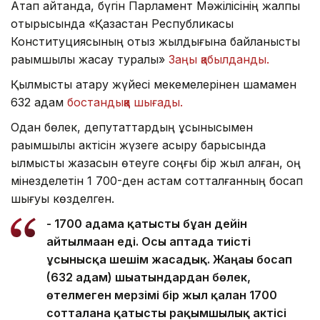
Атап айтқанда, бүгін Парламент Мәжілісінің жалпы
отырысында «Қазақстан Республикасы
Конституциясының отыз жылдығына байланысты
рақымшылық жасау туралы»
Заңы қабылданды.
Қылмыстық атқару жүйесі мекемелерінен шамамен
632 адам
бостандыққа шығады.
Одан бөлек, депутаттардың ұсынысымен
рақымшылық актісін жүзеге асыру барысында
қылмыстық жазасын өтеуге соңғы бір жыл қалған, оң
мінезделетін 1 700-ден астам сотталғанның босап
шығуы көзделген.
- 1700 адамға қатысты бұған дейін
айтылмаған еді. Осы аптада тиісті
ұсынысқа шешім жасадық. Жаңағы босап
(632 адам) шығатындардан бөлек,
өтелмеген мерзімі бір жыл қалған 1700
сотталғанға қатысты рақымшылық актісі