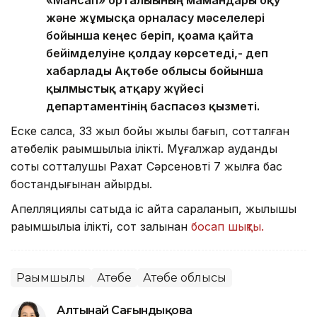
«Мансап» орталығының мамандары оқу
және жұмысқа орналасу мәселелері
бойынша кеңес беріп, қоғамға қайта
бейімделуіне қолдау көрсетеді,- деп
хабарлады Ақтөбе облысы бойынша
қылмыстық атқару жүйесі
департаментінің баспасөз қызметі.
Еске салсақ, 33 жыл бойы жылқы бағып, сотталған
ақтөбелік рақымшылыққа ілікті. Мұғалжар аудандық
соты сотталушы Рахат Сәрсеновті 7 жылға бас
бостандығынан айырды.
Апелляциялық сатыда іс қайта сараланып, жылқышы
рақымшылыққа ілікті, сот залынан
босап шықты.
Рақымшылық
Ақтөбе
Ақтөбе облысы
Алтынай Сағындықова