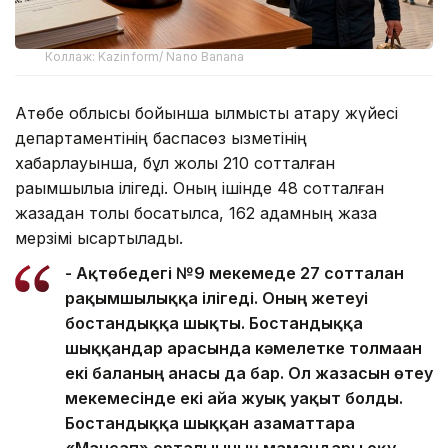
Коллаж: Kazinform/ Nano Banana
Ақтөбе облысы бойынша қылмыстық атқару жүйесі
департаментінің баспасөз қызметінің
хабарлауынша, бұл жолы 210 сотталған
рақымшылыққа ілігеді. Оның ішінде 48 сотталған
жазадан толық босатылса, 162 адамның жаза
мерзімі қысқартылады.
- Ақтөбедегі №9 мекемеде 27 сотталған
рақымшылыққа ілігеді. Оның жетеуі
бостандыққа шықты. Бостандыққа
шыққандар арасында кәмелетке толмаған
екі баланың анасы да бар. Ол жазасын өтеу
мекемесінде екі айға жуық уақыт болды.
Бостандыққа шыққан азаматтарға