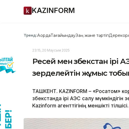
KAZINFORM
Ақорда
Тағайындау
Заң және тәртіп
Дерекқор
Тренд:
23:15, 20 Маусым 2025
Ресей мен Өзбекстан ірі А
зерделейтін жұмыс тобы
ТАШКЕНТ. KAZINFORM – «Росатом» кор
Өзбекстанда ірі АЭС салу мүмкіндігі
Kazinform агенттігінің меншікті тілшісі.