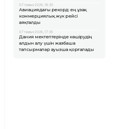
07 тамыз 2026, 18:30
Авиациядағы рекорд: ең ұзақ
коммерциялық жүк рейсі
аяқталды
07 тамыз 2026, 17:35
Дания мектептерінде көшірудің
алдын алу үшін жазбаша
тапсырмалар ауызша қорғалады