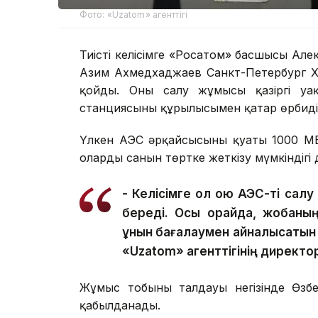
Фото: «Uzatom» агенттігі
Тиісті келісімге «Росатом» басшысы Алек
Азим Ахмедхаджаев Санкт-Петербург Х
қойды. Оны салу жұмысы қазіргі уа
станциясының құрылысымен қатар өрбиді
Үлкен АЭС әрқайсысының қуаты 1000 МВ
олардың санын төртке жеткізу мүмкіндігі
- Келісімге қол қою АЭС-ті салу
береді. Осы орайда, жобаның
құнын бағалаумен айналысатын
«Uzatom» агенттігінің директ
Жұмыс тобының талдауы негізінде Өзб
қабылданады.