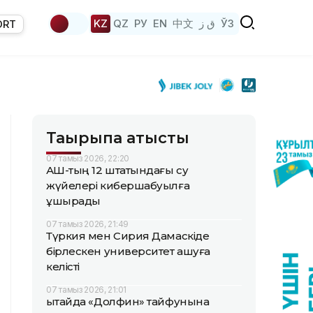
KZ
QZ
РУ
EN
中文
ق ز
ЎЗ
ORT
Тақырыпқа қатысты
07 тамыз 2026, 22:20
АҚШ-тың 12 штатындағы су
жүйелері кибершабуылға
ұшырады
07 тамыз 2026, 21:49
Түркия мен Сирия Дамаскіде
бірлескен университет ашуға
келісті
07 тамыз 2026, 21:01
Қытайда «Долфин» тайфунына