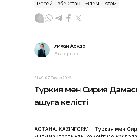
Ресей
Өзбекстан
Әлем
Атом
Әлихан Асқар
Авторлар
21:49, 07 Тамыз 2026
Түркия мен Сирия Дамаск
ашуға келісті
АСТАНА. KAZINFORM – Түркия мен Сир
ынтымақтастықты кеңейтуге уағдалас