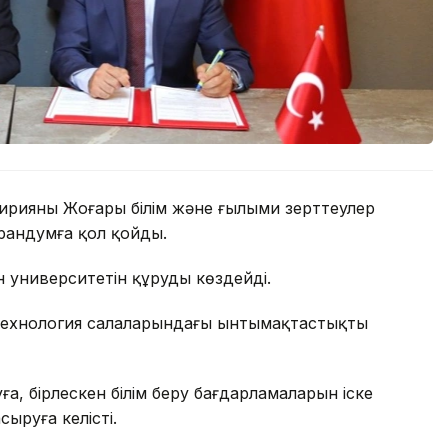
 Сирияның Жоғары білім және ғылыми зерттеулер
орандумға қол қойды.
 университетін құруды көздейді.
технология салаларындағы ынтымақтастықты
, бірлескен білім беру бағдарламаларын іске
ыруға келісті.