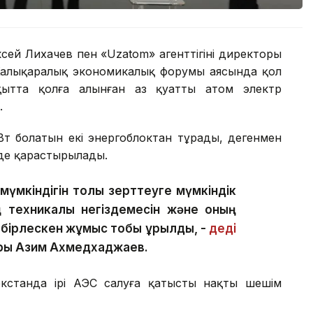
сей Лихачев пен «Uzatom» агенттігінің директоры
алықаралық экономикалық форумы аясында қол
қытта қолға алынған аз қуатты атом электр
.
т болатын екі энергоблоктан тұрады, дегенмен
 де қарастырылады.
 мүмкіндігін толық зерттеуге мүмкіндік
 техникалық негіздемесін және оның
 бірлескен жұмыс тобы құрылды, -
деді
оры Азим Ахмедхаджаев.
екстанда ірі АЭС салуға қатысты нақты шешім