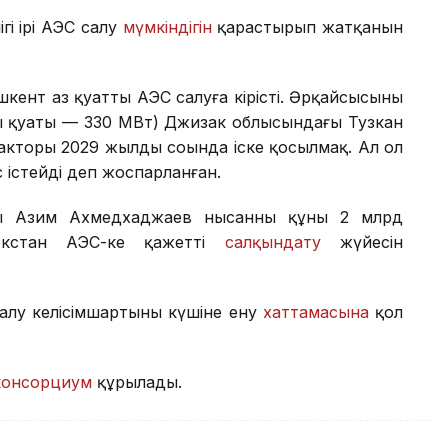
гі ірі АЭС салу
мүмкіндігін
қарастырып жатқанын
кент аз қуатты АЭС салуға кірісті. Әрқайсысының
ы қуаты — 330 МВт) Джизак облысындағы Тузкан
еакторы 2029 жылдың соңында іске қосылмақ. Ал ол
істейді деп жоспарланған.
оры Азим Ахмедхаджаев нысанның құны 2 млрд
кстан АЭС-ке қажетті
салқындату
жүйесін
алу келісімшартының күшіне ену
хаттамасына
қол
консорциум
құрылады.