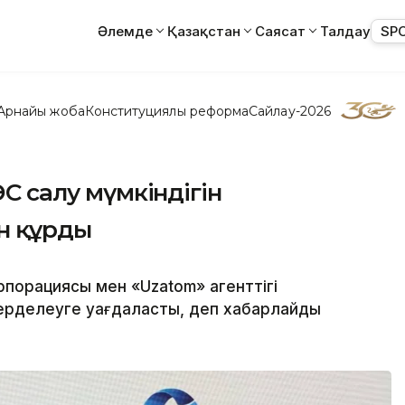
Әлемде
Қазақстан
Саясат
Талдау
SP
Арнайы жоба
Конституциялық реформа
Сайлау-2026
ЭС салу мүмкіндігін
н құрды
порациясы мен «Uzatom» агенттігі
н зерделеуге уағдаласты, деп хабарлайды