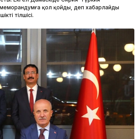
 меморандумға қол қойды, деп хабарлайды
ікті тілшісі.