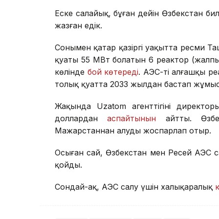
Еске салайық, бұған дейін Өзбекстан билі
жазған едік.
Сонымен қатар қазіргі уақытта ресми Таш
қуаты 55 МВт болатын 6 реактор (жалп
көлінде
бой көтереді
. АЭС-тің алғашқы р
толық қуатта 2033 жылдан бастап жұмыс 
Жақында Uzatom агенттігінің директ
доллардан
аспайтынын
айтты. Өзбе
Мажарстаннан алуды жоспарлап отыр.
Осыған сай, Өзбекстан мен Ресей АЭС с
қойды.
Сондай-ақ, АЭС салу үшін халықаралық