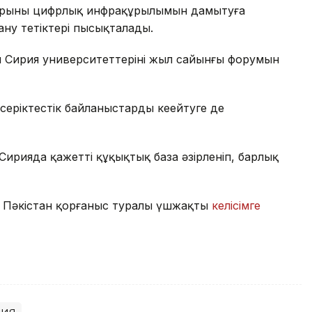
арының цифрлық инфрақұрылымын дамытуға
ану тетіктері пысықталады.
ен Сирия университеттерінің жыл сайынғы форумын
серіктестік байланыстарды кеңейтуге де
Сирияда қажетті құқықтық база әзірленіп, барлық
е Пәкістан қорғаныс туралы үшжақты
келісімге
рия