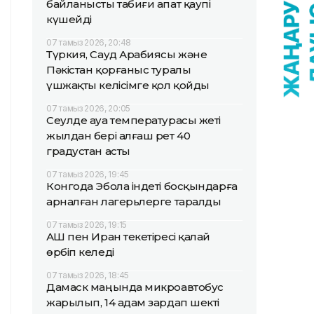
байланысты табиғи апат қаупі
күшейді
07 тамыз 2026, 20:48
Түркия, Сауд Арабиясы және
Пәкістан қорғаныс туралы
үшжақты келісімге қол қойды
07 тамыз 2026, 20:05
Сеулде ауа температурасы жеті
жылдан бері алғаш рет 40
градустан асты
07 тамыз 2026, 19:45
Конгода Эбола індеті босқындарға
арналған лагерьлерге таралды
07 тамыз 2026, 19:15
АҚШ пен Иран текетіресі қалай
өрбіп келеді
07 тамыз 2026, 18:45
Дамаск маңында микроавтобус
жарылып, 14 адам зардап шекті