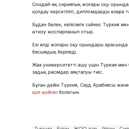
Сондай-ақ сириялық жоғары оқу орынд
қолдау көрсетіліп, дипломдарды өзара т
Бұдан бөлек, келісімге сәйкес Түркия м
өткізу жоспарланып отыр.
Екі елдің жоғары оқу орындары арасында 
басымдық беріледі.
Жаңа университетті ашу үшін Түркия мен 
заңдық рәсімдер аяқталуы тиіс.
Бұған дейін Түркия, Сауд Арабиясы жән
қол қойған
болатын.
Түркия
Білім
ЖОО-лар
Әлем
Си