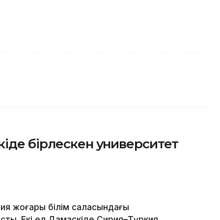
іде бірлескен университет
ия жоғары білім саласындағы
ты. Екі ел Дамаскіде Сирия–Түркия