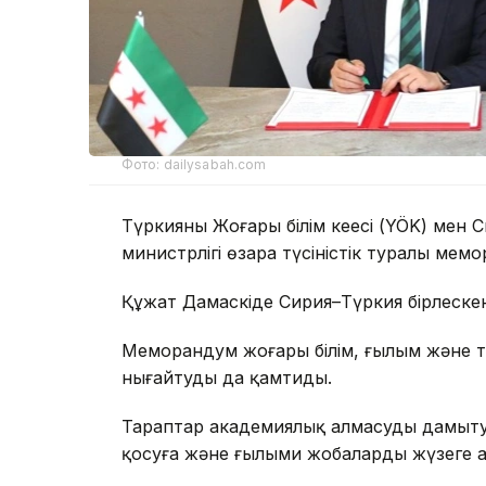
Фото: dailysabah.com
Түркияның Жоғары білім кеңесі (YÖK) мен
министрлігі өзара түсіністік туралы мем
Құжат Дамаскіде Сирия–Түркия бірлескен
Меморандум жоғары білім, ғылым және 
нығайтуды да қамтиды.
Тараптар академиялық алмасуды дамытуға
қосуға және ғылыми жобаларды жүзеге ас