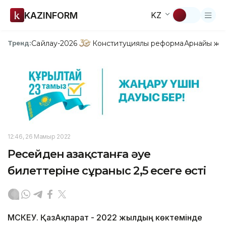
KAZINFORM
KZ
Сайлау-2026
Конституциялық реформа
Арнайы жо
Тренд:
12:46, 26 Мамыр 2022
Ресейден Қазақстанға әуе
билеттеріне сұраныс 2,5 есеге өсті
МӘСКЕУ. ҚазАқпарат - 2022 жылдың көктемінде