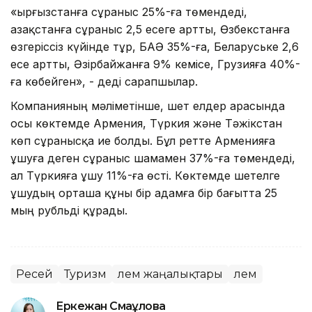
«Қырғызстанға сұраныс 25%-ға төмендеді,
Қазақстанға сұраныс 2,5 есеге артты, Өзбекстанға
өзгеріссіз күйінде тұр, БАӘ 35%-ға, Беларуське 2,6
есе артты, Әзірбайжанға 9% кемісе, Грузияға 40%-
ға көбейген», - деді сарапшылар.
Компанияның мәліметінше, шет елдер арасында
осы көктемде Армения, Түркия және Тәжікстан
көп сұранысқа ие болды. Бұл ретте Арменияға
ұшуға деген сұраныс шамамен 37%-ға төмендеді,
ал Түркияға ұшу 11%-ға өсті. Көктемде шетелге
ұшудың орташа құны бір адамға бір бағытта 25
мың рубльді құрады.
Ресей
Туризм
Әлем жаңалықтары
Әлем
Еркежан Смағұлова