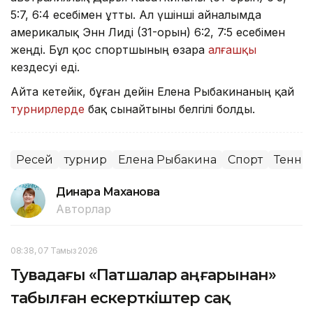
5:7, 6:4 есебімен ұтты. Ал үшінші айналымда
америкалық Энн Лиді (31-орын) 6:2, 7:5 есебімен
жеңді. Бұл қос спортшының өзара
алғашқы
кездесуі еді.
Айта кетейік, бұған дейін Елена Рыбакинаның қай
турнирлерде
бақ сынайтыны белгілі болды.
Ресей
турнир
Елена Рыбакина
Спорт
Тенни
Динара Маханова
Авторлар
08:38, 07 Тамыз 2026
Тувадағы «Патшалар аңғарынан»
табылған ескерткіштер сақ