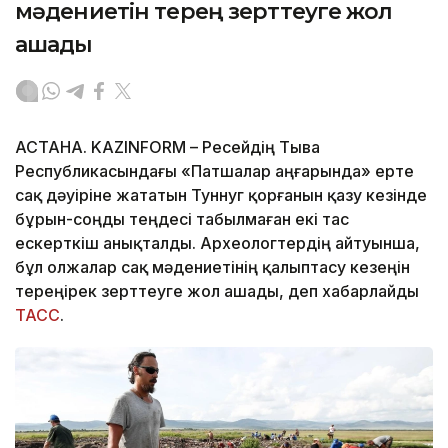
мәдениетін терең зерттеуге жол
ашады
АСТАНА. KAZINFORM – Ресейдің Тыва
Республикасындағы «Патшалар аңғарында» ерте
сақ дәуіріне жататын Туннуг қорғанын қазу кезінде
бұрын-соңды теңдесі табылмаған екі тас
ескерткіш анықталды. Археологтердің айтуынша,
бұл олжалар сақ мәдениетінің қалыптасу кезеңін
тереңірек зерттеуге жол ашады, деп хабарлайды
ТАСС
.