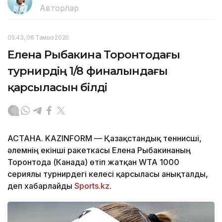
Авторлар
05:43, 08 Тамыз 2026
Елена Рыбакина Торонтодағы
турнирдің 1/8 финалындағы
қарсыласын білді
АСТАНА. KAZINFORM — Қазақстандық теннисші,
әлемнің екінші ракеткасы Елена Рыбакинаның
Торонтода (Канада) өтіп жатқан WTA 1000
сериялы турнирдегі келесі қарсыласы анықталды,
деп хабарлайды
Sports.kz
.