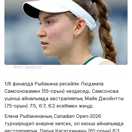
Фото: Sports.kz
1/8 финалда Рыбакина ресейлік Людмила
Самсоновамен (55-орын) кездеседі. Самсонова
үшінші айналымда австралиялық Майя Джойнтты
(75-орын) 7:5, 6:7, 6:2 есебімен жеңді.
Елена Рыбакинаның Canadian Open-2026
турниріндегі өнеріне келсек, ол екінші айналымда
австралиялық Дарья Касаткинаны (61-орын) 6:3,