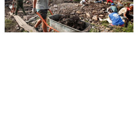
Фото: © Артем Геодакян/ ТАСС
Экспедиция жетекшісі, Ресей ғылым академиясы
Материалдық мәдениет тарихы институтының
ғылыми қызметкері Тимур Садықовтың айтуынша,
биыл табылған екі стеланың әзірге нақты баламасы
жоқ.
«Биыл біз бұрын-соңды нақты ұқсасы
кездеспеген екі стеланы таптық. Қазба
барысында анықталған әртүрлі бұйымдар
алыс өңірлерден табылатын ұқсас
жәдігерлермен салыстырылған кезде,