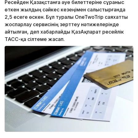
Ресейден Қазақстанға әуе билеттеріне сұраныс
өткен жылдың сәйкес кезеңімен салыстырғанда
2,5 есеге өскен. Бұл туралы OneTwoTrip саяхатты
жоспарлау сервисінің зерттеу нәтижелерінде
айтылған, деп хабарлайды ҚазАқпарат ресейлік
ТАСС-қа сілтеме жасап.