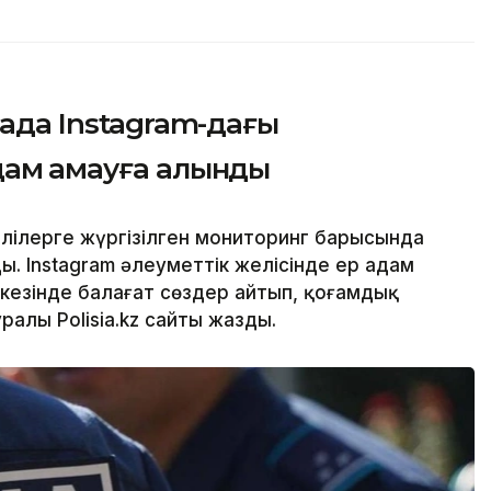
нада Instagram-дағы
ам қамауға алынды
лілерге жүргізілген мониторинг барысында
. Instagram әлеуметтік желісінде ер адам
кезінде балағат сөздер айтып, қоғамдық
уралы Polisia.kz сайты жазды.