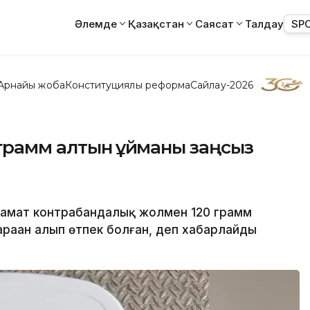
Әлемде
Қазақстан
Саясат
Талдау
SP
Арнайы жоба
Конституциялық реформа
Сайлау-2026
грамм алтын құйманы заңсыз
азамат контрабандалық жолмен 120 грамм
раан алып өтпек болған, деп хабарлайды