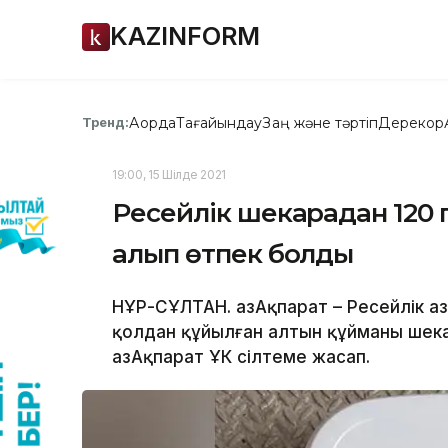
KAZINFORM
Ақорда
Тағайындау
Заң және тәртіп
Дерекқор
Тренд:
19:00, 15 Шілде 2021
Ресейлік шекарадан 120 
алып өтпек болды
НҰР-СҰЛТАН. ҚазАқпарат – Ресейлік 
қолдан құйылған алтын құйманы шека
ҚазАқпарат ҰҚК сілтеме жасап.