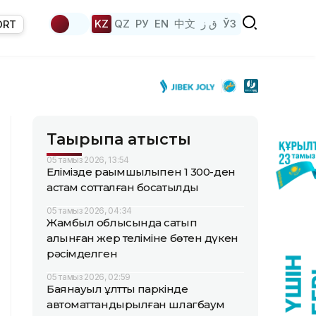
KZ
QZ
РУ
EN
中文
ق ز
ЎЗ
ORT
Тақырыпқа қатысты
05 тамыз 2026, 13:54
Елімізде рақымшылықпен 1 300-ден
астам сотталған босатылды
05 тамыз 2026, 04:34
Жамбыл облысында сатып
алынған жер теліміне бөтен дүкен
рәсімделген
05 тамыз 2026, 02:59
Баянауыл ұлттық паркінде
автоматтандырылған шлагбаум