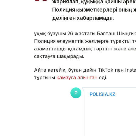
жариялап, құқыққа қайшы әреке
Полиция қызметкерлері оның 
делінген хабарламада.
Құқық бұзушы 26 жастағы Балташ Шыңғыс
Полиция әлеуметтік желілерге тұрақты т
азаматтарды қоғамдық тәртіпті және әл
сақтауға шақырады.
Айта кетейік, бұған дейін TikTok пен I
тұрғыны
қамауға алынған
еді.