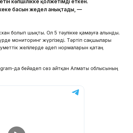
тін көпшілікке қолжетімді еткен.
жеке басын жедел анықтады, —
хан болып шықты. Ол 5 тәулікке қамауға алынды.
үрде мониторинг жүргізеді. Тәртіп сақшылары
еуметтік желілерде әдеп нормаларын қатаң
nstagram-да бейәдеп сөз айтқан Алматы облысының