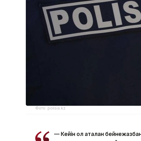
Фото: polisia.kz
— Кейін ол аталған бейнежазба