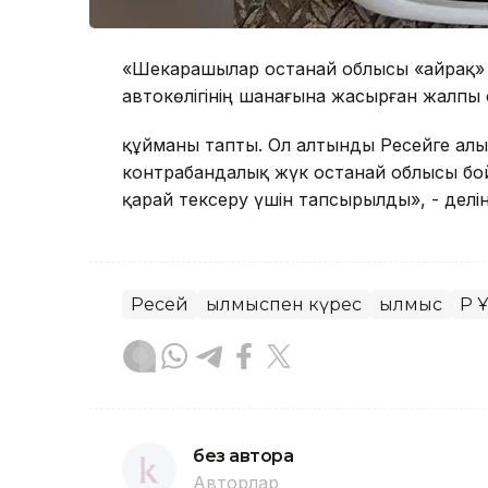
«Шекарашылар Қостанай облысы «Қайрақ» 
автокөлігінің шанағына жасырған жалпы
құйманы тапты. Ол алтынды Ресейге алы
контрабандалық жүк Қостанай облысы бо
қарай тексеру үшін тапсырылды», - делі
Ресей
Қылмыспен күрес
Қылмыс
ҚР Ұ
без автора
Авторлар