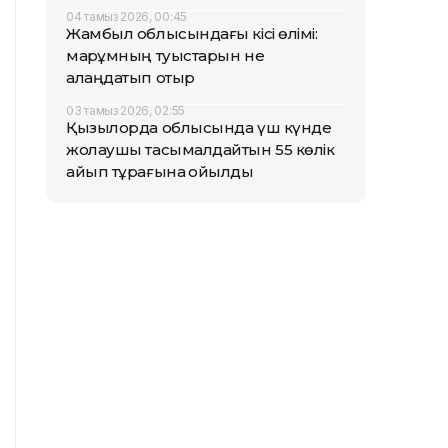
04 тамыз 2026, 00:45
Жамбыл облысындағы кісі өлімі:
марқұмның туыстарын не
алаңдатып отыр
03 тамыз 2026, 02:55
Қызылорда облысында үш күнде
жолаушы тасымалдайтын 55 көлік
айып тұрағына қойылды