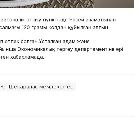
автокөлік өткізу пунктінде Ресей азаматынан
 салмағы
120 грамм қолдан құйылған алтын
п өтпек болған.Ұсталған адам және
йынша Экономикалық тергеу департаментіне әрі
нген хабарламада.
ҚК
Шекаралас мемлекеттер