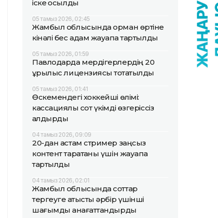
іске қосылды
05 тамыз 2026, 02:45
Жамбыл облысында орман өртіне
кінәлі бес адам жауапқа тартылды
05 тамыз 2026, 01:59
Павлодарда мердігерлердің 20
құрылыс лицензиясы тоқтатылды
05 тамыз 2026, 01:41
Өскемендегі хоккейші өлімі:
кассациялық сот үкімді өзгеріссіз
қалдырды
04 тамыз 2026, 09:09
20-дан астам стример заңсыз
контент таратқаны үшін жауапқа
тартылды
04 тамыз 2026, 02:01
Жамбыл облысында соттар
тергеуге қатысты әрбір үшінші
шағымды қанағаттандырды