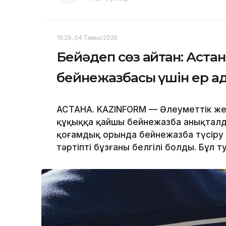
16:28, 04 Тамыз 2026
Бейәдеп сөз айтқан: Аста
бейнежазбасы үшін ер ад
АСТАНА. KAZINFORM — Әлеуметтік же
құқыққа қайшы бейнежазба анықталды
қоғамдық орында бейнежазба түсіру 
тәртіпті бұзғаны белгілі болды. Бұл т