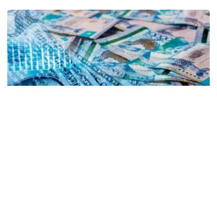
Коллаж: Kazinform/ Canva
Kurs.kz мәліметінше, қазіргі уақытта елорданың
ақша айырбастау пункттерінде:
- доллар 466,13 теңгеден сатып алынады, 473,13
теңгеден сатылады;