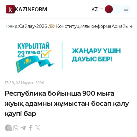
KAZINFORM
KZ
Сайлау-2026
Конституциялық реформа
Арнайы жо
Тренд:
17:38, 03 Наурыз 2009
Республика бойынша 900 мыңға
жуық адамның жұмыстан босап қалу
қаупі бар