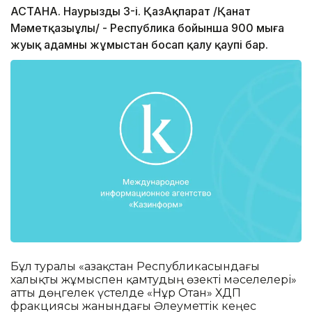
АСТАНА. Наурыздың 3-і. ҚазАқпарат /Қанат
Мәметқазыұлы/ - Республика бойынша 900 мыңға
жуық адамның жұмыстан босап қалу қаупі бар.
Бұл туралы «Қазақстан Республикасындағы
халықты жұмыспен қамтудың өзекті мәселелері»
атты дөңгелек үстелде «Нұр Отан» ХДП
фракциясы жанындағы Әлеуметтік кеңес