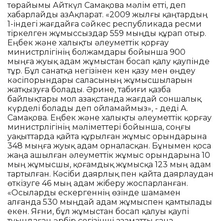
төрайымы Айткүл Самақова мәлім етті, деп
хабарлайды ҚазАқпарат. «2009 жылғы қаңтардың
1-індегі жағдайға сәйкес республикада ресми
тіркелген жұмыссыздар 559 мыңды құрап отыр.
Еңбек және халықты әлеуметтік қорғау
министрлігінің болжамдары бойынша 900
мыңға жуық адам жұмыстан босап қалу қаупінде
тұр. Бұл санатқа негізінен кен қазу мен өңдеу
кәсіпорындары саласының жұмысшыларын
жатқызуға болады. Әрине, табиғи қазба
байлықтары мол Қазақстанда жағдай соншалық
күрделі болады деп ойламаймыз», - деді А.
Самақова. Еңбек және халықты әлеуметтік қорғау
министрлігінің мәліметтері бойынша, соңғы
уақыттарда қайта құрылған жұмыс орындарына
348 мыңға жуық адам орналасқан. Бұнымен қоса
жаңа ашылған әлеуметтік жұмыс орындарына 10
мың жұмысшы, қоғамдық жұмысқа 123 мың адам
тартылған. Кәсіби даярлық пен қайта даярлаудан
өткізуге 46 мың адам жіберу жоспарланған.
«Осыларды ескергеннің өзінде шамамен
алғанда 530 мыңдай адам жұмыспен қамтылады
екен. Яғни, бұл жұмыстан босап қалуы қаупі
туындаған әрбір сегізінші азаматты ғана