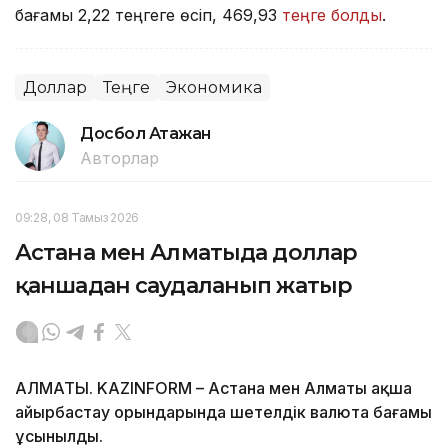
бағамы 2,22 теңгеге өсіп, 469,93
теңге болды
.
Доллар
Теңге
Экономика
Досбол Атажан
Авторлар
09:28, 08 Тамыз 2026
Астана мен Алматыда доллар
қаншадан саудаланып жатыр
АЛМАТЫ. KAZINFORM – Астана мен Алматы ақша
айырбастау орындарында шетелдік валюта бағамы
ұсынылды.