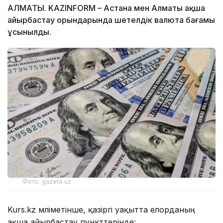
АЛМАТЫ. KAZINFORM – Астана мен Алматы ақша
айырбастау орындарында шетелдік валюта бағамы
ұсынылды.
Фото: gazeta.uz
Kurs.kz мәліметінше, қазіргі уақытта елорданың
ақша айырбастау пункттерінде: