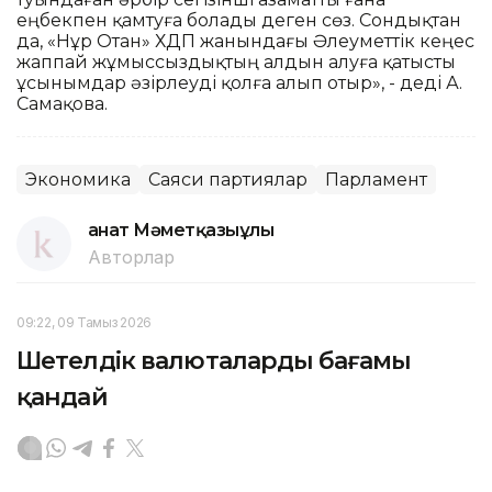
еңбекпен қамтуға болады деген сөз. Сондықтан
да, «Нұр Отан» ХДП жанындағы Әлеуметтік кеңес
жаппай жұмыссыздықтың алдын алуға қатысты
ұсынымдар әзірлеуді қолға алып отыр», - деді А.
Самақова.
Экономика
Саяси партиялар
Парламент
Қанат Мәметқазыұлы
Авторлар
09:22, 09 Тамыз 2026
Шетелдік валюталардың бағамы
қандай